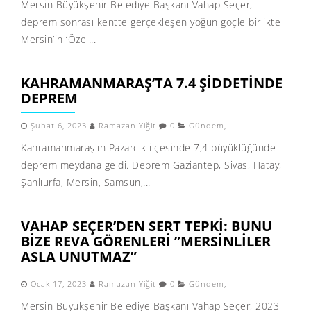
Mersin Büyükşehir Belediye Başkanı Vahap Seçer,
deprem sonrası kentte gerçekleşen yoğun göçle birlikte
Mersin’in ‘Özel...
KAHRAMANMARAŞ’TA 7.4 ŞIDDETINDE
DEPREM
Şubat 6, 2023
Ramazan Yiğit
0
Gündem
,
Kahramanmaraş'ın Pazarcık ilçesinde 7,4 büyüklüğünde
deprem meydana geldi. Deprem Gaziantep, Sivas, Hatay,
Şanlıurfa, Mersin, Samsun,...
VAHAP SEÇER’DEN SERT TEPKI: BUNU
BIZE REVA GÖRENLERI ”MERSINLILER
ASLA UNUTMAZ”
Ocak 17, 2023
Ramazan Yiğit
0
Gündem
,
Mersin Büyükşehir Belediye Başkanı Vahap Seçer, 2023