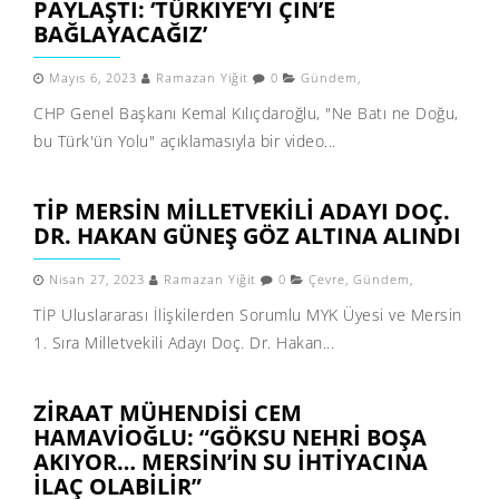
PAYLAŞTI: ‘TÜRKIYE’YI ÇIN’E
BAĞLAYACAĞIZ’
Mayıs 6, 2023
Ramazan Yiğit
0
Gündem
,
CHP Genel Başkanı Kemal Kılıçdaroğlu, "Ne Batı ne Doğu,
bu Türk'ün Yolu" açıklamasıyla bir video...
TİP MERSIN MILLETVEKILI ADAYI DOÇ.
DR. HAKAN GÜNEŞ GÖZ ALTINA ALINDI
Nisan 27, 2023
Ramazan Yiğit
0
Çevre
,
Gündem
,
TİP Uluslararası İlişkilerden Sorumlu MYK Üyesi ve Mersin
1. Sıra Milletvekili Adayı Doç. Dr. Hakan...
ZIRAAT MÜHENDISI CEM
HAMAVIOĞLU: “GÖKSU NEHRI BOŞA
AKIYOR… MERSIN’IN SU IHTIYACINA
ILAÇ OLABILIR”