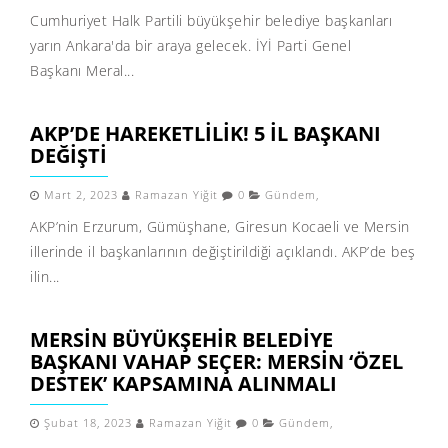
Cumhuriyet Halk Partili büyükşehir belediye başkanları
yarın Ankara'da bir araya gelecek. İYİ Parti Genel
Başkanı Meral...
AKP’DE HAREKETLILIK! 5 İL BAŞKANI
DEĞIŞTI
Mart 2, 2023
Ramazan Yiğit
0
Gündem
,
AKP’nin Erzurum, Gümüşhane, Giresun Kocaeli ve Mersin
illerinde il başkanlarının değiştirildiği açıklandı. AKP’de beş
ilin...
MERSIN BÜYÜKŞEHIR BELEDIYE
BAŞKANI VAHAP SEÇER: MERSIN ‘ÖZEL
DESTEK’ KAPSAMINA ALINMALI
Şubat 18, 2023
Ramazan Yiğit
0
Gündem
,