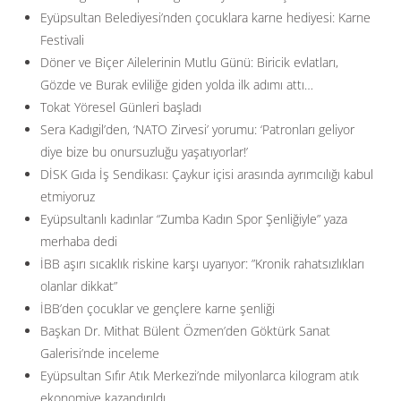
Eyüpsultan Belediyesi’nden çocuklara karne hediyesi: Karne
Festivali
Döner ve Biçer Ailelerinin Mutlu Günü: Biricik evlatları,
Gözde ve Burak evliliğe giden yolda ilk adımı attı…
Tokat Yöresel Günleri başladı
Sera Kadıgil’den, ‘NATO Zirvesi’ yorumu: ‘Patronları geliyor
diye bize bu onursuzluğu yaşatıyorlar!’
DİSK Gıda İş Sendikası: Çaykur içisi arasında ayrımcılığı kabul
etmiyoruz
Eyüpsultanlı kadınlar “Zumba Kadın Spor Şenliğiyle” yaza
merhaba dedi
İBB aşırı sıcaklık riskine karşı uyarıyor: ”Kronik rahatsızlıkları
olanlar dikkat”
İBB’den çocuklar ve gençlere karne şenliği
Başkan Dr. Mithat Bülent Özmen’den Göktürk Sanat
Galerisi’nde inceleme
Eyüpsultan Sıfır Atık Merkezi’nde milyonlarca kilogram atık
ekonomiye kazandırıldı