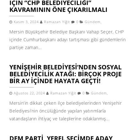
IÇIN “CHP BELEDIYECILIĞI”
KAVRAMININ ÖNE ÇIKARILMALI
Kasım 3, 2024
Ramazan Yiğit
0
Gündem
,
Mersin Büyükşehir Belediye Başkanı Vahap Seçer, CHP
içinde Cumhurbaşkanı adayı tartışması gibi gündemlerin
partiye zaman...
YENIŞEHIR BELEDIYESI’NDEN SOSYAL
BELEDIYECILIK ATAĞI: BIRÇOK PROJE
BIR AY IÇINDE HAYATA GEÇTI!
Ağustos 22, 2024
Ramazan Yiğit
0
Gündem
,
Mersin’in dikkat çeken ilçe belediyelerinden Yenişehir
Belediyesi’nin öncülüğünde yapılan yatırımlarla
vatandaşların ihtiyaç ve taleplerine odaklanmış...
DEM PARTI, YEREL SEÇIMDE ADAY