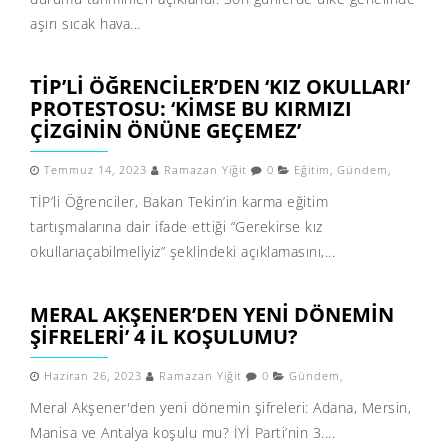
aşırı sıcak hava...
TİP’LI ÖĞRENCILER’DEN ‘KIZ OKULLARI’
PROTESTOSU: ‘KIMSE BU KIRMIZI
ÇIZGININ ÖNÜNE GEÇEMEZ’
Temmuz 14, 2023
Ramazan Yiğit
0
Eğitim
,
Gündem
,
TİP’li Öğrenciler, Bakan Tekin’in karma eğitim
tartışmalarına dair ifade ettiği “Gerekirse kız
okullarıaçabilmeliyiz” şeklindeki açıklamasını,...
MERAL AKŞENER’DEN YENI DÖNEMIN
ŞIFRELERI’ 4 IL KOŞULUMU?
Haziran 26, 2023
Ramazan Yiğit
0
Gündem
,
Meral Akşener'den yeni dönemin şifreleri: Adana, Mersin,
Manisa ve Antalya koşulu mu? İYİ Parti’nin 3....