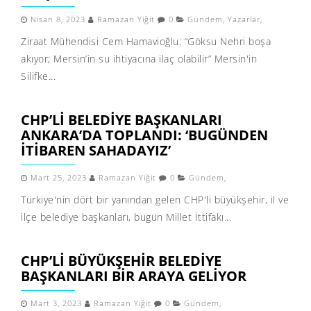
Nisan 8, 2023
Ramazan Yiğit
0
Gündem
,
Yazarlar
,
Ziraat Mühendisi Cem Hamavioğlu: “Göksu Nehri boşa
akıyor; Mersin’in su ihtiyacına ilaç olabilir” Mersin'in
Silifke...
CHP’LI BELEDIYE BAŞKANLARI
ANKARA’DA TOPLANDI: ‘BUGÜNDEN
ITIBAREN SAHADAYIZ’
Mart 25, 2023
Ramazan Yiğit
0
Gündem
,
Türkiye'nin dört bir yanından gelen CHP'li büyükşehir, il ve
ilçe belediye başkanları, bugün Millet İttifakı...
CHP’LI BÜYÜKŞEHIR BELEDIYE
BAŞKANLARI BIR ARAYA GELIYOR
Mart 3, 2023
Ramazan Yiğit
0
Gündem
,