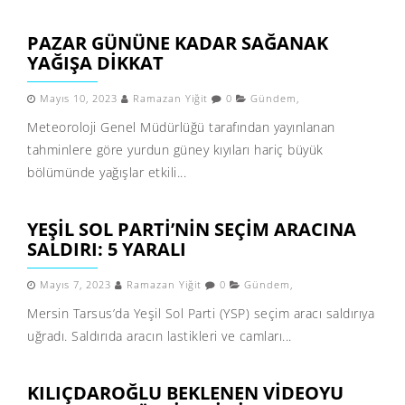
PAZAR GÜNÜNE KADAR SAĞANAK
YAĞIŞA DIKKAT
Mayıs 10, 2023
Ramazan Yiğit
0
Gündem
,
Meteoroloji Genel Müdürlüğü tarafından yayınlanan
tahminlere göre yurdun güney kıyıları hariç büyük
bölümünde yağışlar etkili...
YEŞIL SOL PARTI’NIN SEÇIM ARACINA
SALDIRI: 5 YARALI
Mayıs 7, 2023
Ramazan Yiğit
0
Gündem
,
Mersin Tarsus’da Yeşil Sol Parti (YSP) seçim aracı saldırıya
uğradı. Saldırıda aracın lastikleri ve camları...
KILIÇDAROĞLU BEKLENEN VIDEOYU