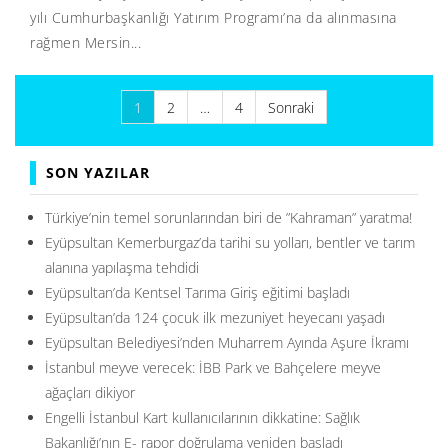
yılı Cumhurbaşkanlığı Yatırım Programı’na da alınmasına
rağmen Mersin...
Yazı
1
2
…
4
Sonraki
sayfalaması
SON YAZILAR
Türkiye’nin temel sorunlarından biri de ”Kahraman” yaratma!
Eyüpsultan Kemerburgaz’da tarihi su yolları, bentler ve tarım
alanına yapılaşma tehdidi
Eyüpsultan’da Kentsel Tarıma Giriş eğitimi başladı
Eyüpsultan’da 124 çocuk ilk mezuniyet heyecanı yaşadı
Eyüpsultan Belediyesi’nden Muharrem Ayında Aşure İkramı
İstanbul meyve verecek: İBB Park ve Bahçelere meyve
ağaçları dikiyor
Engelli İstanbul Kart kullanıcılarının dikkatine: Sağlık
Bakanlığı’nın E- rapor doğrulama yeniden başladı