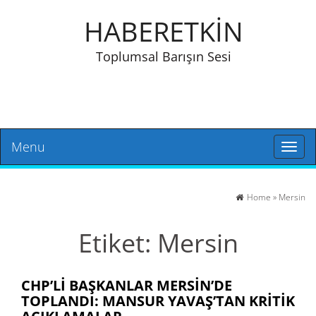
HABERETKİN
Toplumsal Barışın Sesi
Menu
Toggl
naviga
Home
»
Mersin
Etiket:
Mersin
CHP’LI BAŞKANLAR MERSIN’DE
TOPLANDI: MANSUR YAVAŞ’TAN KRITIK