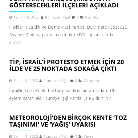
GÖSTERECEKLERI ILÇELERI AÇIKLADI
Aralık 19, 2023
Ramazan Yiğit
0
Gündem
,
Halkların Eşitlik ve Demokrasi Partisi (DEM Parti) Sözcüsü
Ayşegül Doğan, partisinin dünkü MYK toplantısında
alınan...
TİP, İSRAIL’I PROTESTO ETMEK IÇIN 20
ILDE VE 25 NOKTADA SOKAĞA ÇIKTI
Ekim 19, 2023
Ramazan Yiğit
0
Gündem
,
İsrail’in Gazze’deki hastane saldırısının ardından, TİP,
eylem kararı aldı. Türkiye İşçi Partisi (TİP), dün (17...
METEOROLOJI’DEN BIRÇOK KENTE ‘TOZ
TAŞINIMI’ VE ‘YAĞIŞ’ UYARISI
Ekim 14, 2023
Ramazan Yiğit
0
Çevre
,