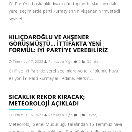
İYİ Parti’nin başkanlık divanı dün toplandı. Mart ayındaki
yerel seçimlerde parti kurmaylarının Akşener’in “müstakil
siyaset...
KILIÇDAROĞLU VE AKŞENER
GÖRÜŞMÜŞTÜ… İTTIFAKTA YENI
FORMÜL: İYİ PARTI’YE VEREBILIRIZ
Temmuz 17, 2023
Ramazan Yiğit
0
Gündem
,
CHP ve İYİ Parti’de yerel seçimlere yönelik “olumlu hava”
esiyor. İYİ Parti kurmayları, Adana, Mersin,...
SICAKLIK REKOR KIRACAK;
METEOROLOJI AÇIKLADI
Temmuz 15, 2023
Ramazan Yiğit
0
Çevre
,
Meteoroloji Genel Müdürlüğü tarafından 15 Temmuz hava
durumu tahminleri açıklandı. Son günlerde ülke genelinde