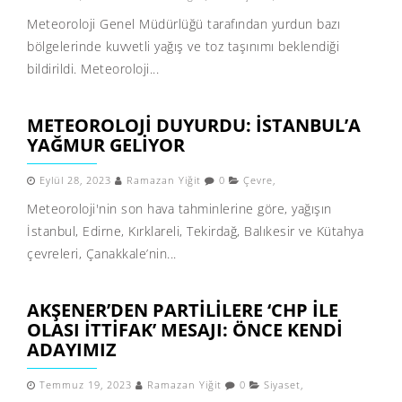
Meteoroloji Genel Müdürlüğü tarafından yurdun bazı
bölgelerinde kuvvetli yağış ve toz taşınımı beklendiği
bildirildi. Meteoroloji...
METEOROLOJI DUYURDU: İSTANBUL’A
YAĞMUR GELIYOR
Eylül 28, 2023
Ramazan Yiğit
0
Çevre
,
Meteoroloji'nin son hava tahminlerine göre, yağışın
İstanbul, Edirne, Kırklareli, Tekirdağ, Balıkesir ve Kütahya
çevreleri, Çanakkale’nin...
AKŞENER’DEN PARTILILERE ‘CHP ILE
OLASI ITTIFAK’ MESAJI: ÖNCE KENDI
ADAYIMIZ
Temmuz 19, 2023
Ramazan Yiğit
0
Siyaset
,