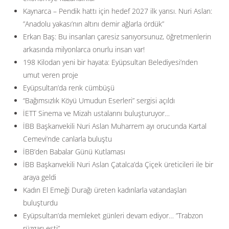
Kaynarca – Pendik hattı için hedef 2027 ilk yarısı. Nuri Aslan:
”Anadolu yakası’nın altını demir ağlarla ördük”
Erkan Baş: Bu insanları çaresiz sanıyorsunuz, öğretmenlerin
arkasında milyonlarca onurlu insan var!
198 Kilodan yeni bir hayata: Eyüpsultan Belediyesi’nden
umut veren proje
Eyüpsultan’da renk cümbüşü
“Bağımsızlık Köyü Umudun Eserleri” sergisi açıldı
İETT Sinema ve Mizah ustalarını buluşturuyor…
İBB Başkanvekili Nuri Aslan Muharrem ayı orucunda Kartal
Cemevi’nde canlarla buluştu
İBB’den Babalar Günü Kutlaması
İBB Başkanvekili Nuri Aslan Çatalca’da Çiçek üreticileri ile bir
araya geldi
Kadın El Emeği Durağı üreten kadınlarla vatandaşları
buluşturdu
Eyüpsultan’da memleket günleri devam ediyor… ”Trabzon
rüzgarı esti”