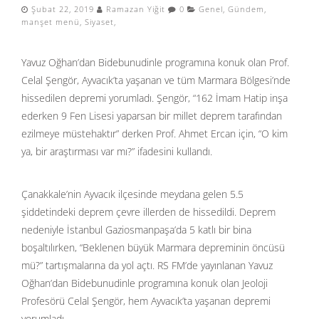
Şubat 22, 2019
Ramazan Yiğit
0
Genel
,
Gündem
,
manşet menü
,
Siyaset
,
Yavuz Oğhan’dan Bidebunudinle programına konuk olan Prof.
Celal Şengör, Ayvacık’ta yaşanan ve tüm Marmara Bölgesi’nde
hissedilen depremi yorumladı. Şengör, “162 İmam Hatip inşa
ederken 9 Fen Lisesi yaparsan bir millet deprem tarafından
ezilmeye müstehaktır” derken Prof. Ahmet Ercan için, “O kim
ya, bir araştırması var mı?” ifadesini kullandı.
Çanakkale’nin Ayvacık ilçesinde meydana gelen 5.5
şiddetindeki deprem çevre illerden de hissedildi. Deprem
nedeniyle İstanbul Gaziosmanpaşa’da 5 katlı bir bina
boşaltılırken, “Beklenen büyük Marmara depreminin öncüsü
mü?” tartışmalarına da yol açtı. RS FM’de yayınlanan Yavuz
Oğhan’dan Bidebunudinle programına konuk olan Jeoloji
Profesörü Celal Şengör, hem Ayvacık’ta yaşanan depremi
yorumladı.