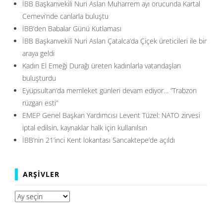
İBB Başkanvekili Nuri Aslan Muharrem ayı orucunda Kartal
Cemevi’nde canlarla buluştu
İBB’den Babalar Günü Kutlaması
İBB Başkanvekili Nuri Aslan Çatalca’da Çiçek üreticileri ile bir
araya geldi
Kadın El Emeği Durağı üreten kadınlarla vatandaşları
buluşturdu
Eyüpsultan’da memleket günleri devam ediyor… ”Trabzon
rüzgarı esti”
EMEP Genel Başkan Yardımcısı Levent Tüzel: NATO zirvesi
iptal edilsin, kaynaklar halk için kullanılsın
İBB’nin 21’inci Kent lokantası Sancaktepe’de açıldı
ARŞIVLER
Arşivler