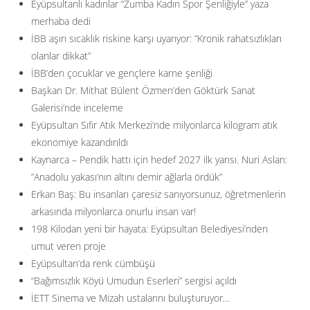
Eyüpsultanlı kadınlar “Zumba Kadın Spor Şenliğiyle” yaza
merhaba dedi
İBB aşırı sıcaklık riskine karşı uyarıyor: ”Kronik rahatsızlıkları
olanlar dikkat”
İBB’den çocuklar ve gençlere karne şenliği
Başkan Dr. Mithat Bülent Özmen’den Göktürk Sanat
Galerisi’nde inceleme
Eyüpsultan Sıfır Atık Merkezi’nde milyonlarca kilogram atık
ekonomiye kazandırıldı
Kaynarca – Pendik hattı için hedef 2027 ilk yarısı. Nuri Aslan:
”Anadolu yakası’nın altını demir ağlarla ördük”
Erkan Baş: Bu insanları çaresiz sanıyorsunuz, öğretmenlerin
arkasında milyonlarca onurlu insan var!
198 Kilodan yeni bir hayata: Eyüpsultan Belediyesi’nden
umut veren proje
Eyüpsultan’da renk cümbüşü
“Bağımsızlık Köyü Umudun Eserleri” sergisi açıldı
İETT Sinema ve Mizah ustalarını buluşturuyor…