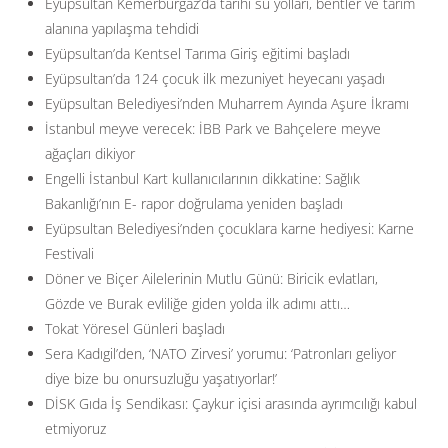
Eyüpsultan Kemerburgaz’da tarihi su yolları, bentler ve tarım
alanına yapılaşma tehdidi
Eyüpsultan’da Kentsel Tarıma Giriş eğitimi başladı
Eyüpsultan’da 124 çocuk ilk mezuniyet heyecanı yaşadı
Eyüpsultan Belediyesi’nden Muharrem Ayında Aşure İkramı
İstanbul meyve verecek: İBB Park ve Bahçelere meyve
ağaçları dikiyor
Engelli İstanbul Kart kullanıcılarının dikkatine: Sağlık
Bakanlığı’nın E- rapor doğrulama yeniden başladı
Eyüpsultan Belediyesi’nden çocuklara karne hediyesi: Karne
Festivali
Döner ve Biçer Ailelerinin Mutlu Günü: Biricik evlatları,
Gözde ve Burak evliliğe giden yolda ilk adımı attı…
Tokat Yöresel Günleri başladı
Sera Kadıgil’den, ‘NATO Zirvesi’ yorumu: ‘Patronları geliyor
diye bize bu onursuzluğu yaşatıyorlar!’
DİSK Gıda İş Sendikası: Çaykur içisi arasında ayrımcılığı kabul
etmiyoruz