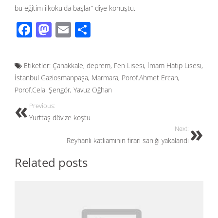
bu eğitim ilkokulda başlar” diye konuştu.
F
M
E
S
ac
as
m
h
e
to
ail
ar
Etiketler:
Çanakkale
,
deprem
,
Fen Lisesi
,
İmam Hatip Lisesi
,
b
d
e
İstanbul Gaziosmanpaşa
,
Marmara
,
Porof.Ahmet Ercan
,
o
o
Porof.Celal Şengör
,
Yavuz Oğhan
o
n
Previous:
k
Yurttaş dövize koştu
Next:
Reyhanlı katliamının firari sanığı yakalandı
Related posts