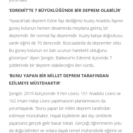
‘EDREMİT’TE 7 BÜYÜKLÜĞÜNDE BİR DEPREM OLABİLİR’
“Ayvacık’taki deprem Ezine fayı dediğimiz Kuzey Anadolu fayının
güney kolunun hemen devamında meydana gelmiş bir
depremdir. Bir normal fay depremidir. Kuzey batıya doğrultusu
vardır eğimi de 70 derecedir. Bozcaada’da da depremler oldu.
Bu güney kolunun en batı ucunun hareketli olduğunu
gösteriyor” diyen Şengör, Balıkesir’in Edremit ilçesinde 7
şiddetinde bir deprem olabileceğini ileri sürdü.
‘BUNU YAPAN BİR MİLLET DEPREM TARAFINDAN
EZİLMEYE MÜSTEHAKTIR’
Şengör, 2019 bütçesinde 9 Fen Lisesi, 151 Anadolu Lisesi ve
162 İmam Hatip Lisesi yapılmasının planlanmasını da
yorumlayarak, “Bunu yapan bir millet deprem tarafından
ezilmeye müstahaktır. Hayali kişiliklerle akıl dışı ümitlerle
yaşarsanız gerçek gelir basar tokatı. Gerçeği öğrenmenin yolu
da doğa bilimleri ve onlara dayalı temel mühendislik eğitimi ve