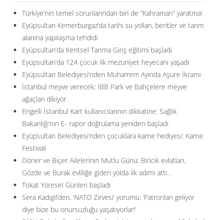
Türkiye’nin temel sorunlarından biri de ”Kahraman” yaratma!
Eyüpsultan Kemerburgaz’da tarihi su yolları, bentler ve tarım
alanına yapılaşma tehdidi
Eyüpsultan’da Kentsel Tarıma Giriş eğitimi başladı
Eyüpsultan’da 124 çocuk ilk mezuniyet heyecanı yaşadı
Eyüpsultan Belediyesi’nden Muharrem Ayında Aşure İkramı
İstanbul meyve verecek: İBB Park ve Bahçelere meyve
ağaçları dikiyor
Engelli İstanbul Kart kullanıcılarının dikkatine: Sağlık
Bakanlığı’nın E- rapor doğrulama yeniden başladı
Eyüpsultan Belediyesi’nden çocuklara karne hediyesi: Karne
Festivali
Döner ve Biçer Ailelerinin Mutlu Günü: Biricik evlatları,
Gözde ve Burak evliliğe giden yolda ilk adımı attı…
Tokat Yöresel Günleri başladı
Sera Kadıgil’den, ‘NATO Zirvesi’ yorumu: ‘Patronları geliyor
diye bize bu onursuzluğu yaşatıyorlar!’