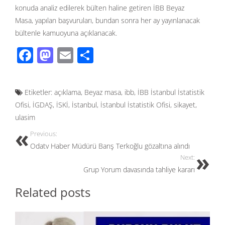
konuda analiz edilerek bülten haline getiren İBB Beyaz
Masa, yapılan başvuruları, bundan sonra her ay yayınlanacak
bültenle kamuoyuna açıklanacak.
F
M
E
S
ac
as
m
h
e
to
ail
ar
Etiketler:
açıklama
,
Beyaz masa
,
ibb
,
İBB İstanbul İstatistik
b
d
e
Ofisi
,
İGDAŞ
,
İSKİ
,
İstanbul
,
İstanbul İstatistik Ofisi
,
sikayet
,
o
o
ulasim
o
n
Previous:
k
Odatv Haber Müdürü Barış Terkoğlu gözaltına alındı
Next:
Grup Yorum davasında tahliye kararı
Related posts