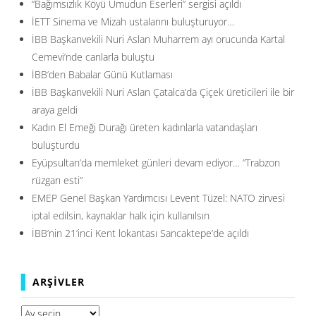
“Bağımsızlık Köyü Umudun Eserleri” sergisi açıldı
İETT Sinema ve Mizah ustalarını buluşturuyor…
İBB Başkanvekili Nuri Aslan Muharrem ayı orucunda Kartal
Cemevi’nde canlarla buluştu
İBB’den Babalar Günü Kutlaması
İBB Başkanvekili Nuri Aslan Çatalca’da Çiçek üreticileri ile bir
araya geldi
Kadın El Emeği Durağı üreten kadınlarla vatandaşları
buluşturdu
Eyüpsultan’da memleket günleri devam ediyor… ”Trabzon
rüzgarı esti”
EMEP Genel Başkan Yardımcısı Levent Tüzel: NATO zirvesi
iptal edilsin, kaynaklar halk için kullanılsın
İBB’nin 21’inci Kent lokantası Sancaktepe’de açıldı
ARŞIVLER
Arşivler