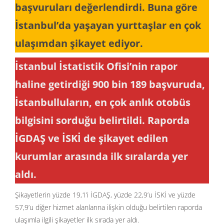
başvuruları değerlendirdi. Buna göre
İstanbul’da yaşayan yurttaşlar en çok
ulaşımdan şikayet ediyor.
İstanbul İstatistik Ofisi’nin rapor
haline getirdiği 900 bin 189 başvuruda,
İstanbulluların, en çok anlık otobüs
bilgisini sorduğu belirtildi. Raporda
İGDAŞ ve İSKİ de şikayet edilen
kurumlar arasında ilk sıralarda yer
aldı.
Şikayetlerin yüzde 19,1’i İGDAŞ, yüzde 22,9’u İSKİ ve yüzde
57,9’u diğer hizmet alanlarına ilişkin olduğu belirtilen raporda
ulaşımla ilgili şikayetler ilk sırada yer aldı.