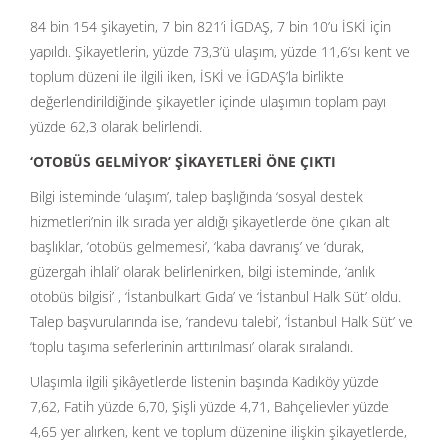
84 bin 154 şikayetin, 7 bin 821’i İGDAŞ, 7 bin 10’u İSKİ için
yapıldı. Şikayetlerin, yüzde 73,3’ü ulaşım, yüzde 11,6’sı kent ve
toplum düzeni ile ilgili iken, İSKİ ve İGDAŞ’la birlikte
değerlendirildiğinde şikayetler içinde ulaşımın toplam payı
yüzde 62,3 olarak belirlendi.
‘OTOBÜS GELMİYOR’ ŞİKAYETLERİ ÖNE ÇIKTI
Bilgi isteminde ‘ulaşım’, talep başlığında ‘sosyal destek
hizmetleri’nin ilk sırada yer aldığı şikayetlerde öne çıkan alt
başlıklar, ‘otobüs gelmemesi’, ‘kaba davranış’ ve ‘durak,
güzergah ihlali’ olarak belirlenirken, bilgi isteminde, ‘anlık
otobüs bilgisi’ , ‘İstanbulkart Gıda’ ve ‘İstanbul Halk Süt’ oldu.
Talep başvurularında ise, ‘randevu talebi’, ‘İstanbul Halk Süt’ ve
‘toplu taşıma seferlerinin arttırılması’ olarak sıralandı.
Ulaşımla ilgili şikâyetlerde listenin başında Kadıköy yüzde
7,62, Fatih yüzde 6,70, Şişli yüzde 4,71, Bahçelievler yüzde
4,65 yer alırken, kent ve toplum düzenine ilişkin şikayetlerde,