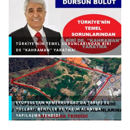
TÜRKIYE’NIN TEMEL SORUNLARINDAN BIRI
DE ”KAHRAMAN” YARATMA!
EYÜPSULTAN KEMERBURGAZ’DA TARIHI SU
YOLLARI, BENTLER VE TARIM ALANINA
YAPILAŞMA TEHDIDI