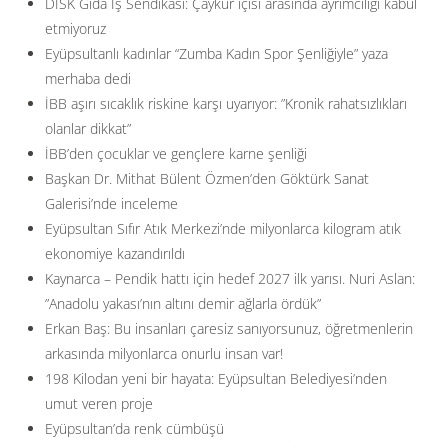
DİSK Gıda İş Sendikası: Çaykur içisi arasında ayrımcılığı kabul
etmiyoruz
Eyüpsultanlı kadınlar “Zumba Kadın Spor Şenliğiyle” yaza
merhaba dedi
İBB aşırı sıcaklık riskine karşı uyarıyor: ”Kronik rahatsızlıkları
olanlar dikkat”
İBB’den çocuklar ve gençlere karne şenliği
Başkan Dr. Mithat Bülent Özmen’den Göktürk Sanat
Galerisi’nde inceleme
Eyüpsultan Sıfır Atık Merkezi’nde milyonlarca kilogram atık
ekonomiye kazandırıldı
Kaynarca – Pendik hattı için hedef 2027 ilk yarısı. Nuri Aslan:
”Anadolu yakası’nın altını demir ağlarla ördük”
Erkan Baş: Bu insanları çaresiz sanıyorsunuz, öğretmenlerin
arkasında milyonlarca onurlu insan var!
198 Kilodan yeni bir hayata: Eyüpsultan Belediyesi’nden
umut veren proje
Eyüpsultan’da renk cümbüşü