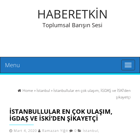
HABERETKİN
Toplumsal Barışın Sesi
Menu
Toggl
naviga
Home
»
İstanbul
» İstanbullular en çok ulaşım, İGDAŞ ve İSKİ’den
şikayetçi
İSTANBULLULAR EN ÇOK ULAŞIM,
İGDAŞ VE İSKİ’DEN ŞIKAYETÇI
Mart 4, 2020
Ramazan Yiğit
0
İstanbul
,