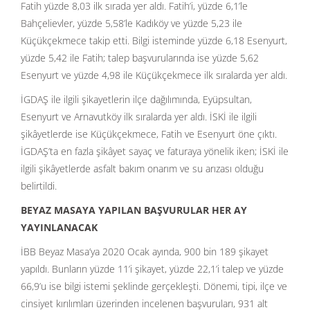
Fatih yüzde 8,03 ilk sırada yer aldı. Fatih’i, yüzde 6,1’le
Bahçelievler, yüzde 5,58’le Kadıköy ve yüzde 5,23 ile
Küçükçekmece takip etti. Bilgi isteminde yüzde 6,18 Esenyurt,
yüzde 5,42 ile Fatih; talep başvurularında ise yüzde 5,62
Esenyurt ve yüzde 4,98 ile Küçükçekmece ilk sıralarda yer aldı.
İGDAŞ ile ilgili şikayetlerin ilçe dağılımında, Eyüpsultan,
Esenyurt ve Arnavutköy ilk sıralarda yer aldı. İSKİ ile ilgili
şikâyetlerde ise Küçükçekmece, Fatih ve Esenyurt öne çıktı.
İGDAŞ’ta en fazla şikâyet sayaç ve faturaya yönelik iken; İSKİ ile
ilgili şikâyetlerde asfalt bakım onarım ve su arızası olduğu
belirtildi.
BEYAZ MASAYA YAPILAN BAŞVURULAR HER AY
YAYINLANACAK
İBB Beyaz Masa’ya 2020 Ocak ayında, 900 bin 189 şikayet
yapıldı. Bunların yüzde 11’i şikayet, yüzde 22,1’i talep ve yüzde
66,9’u ise bilgi istemi şeklinde gerçekleşti. Dönemi, tipi, ilçe ve
cinsiyet kırılımları üzerinden incelenen başvuruları, 931 alt