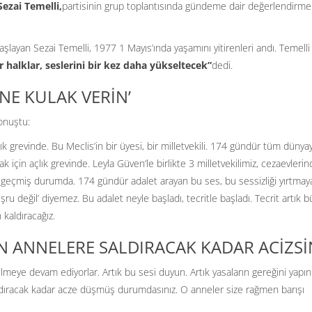
ezai Temelli,
partisinin grup toplantısında gündeme dair değerlendirme
şlayan Sezai Temelli, 1977 1 Mayıs’ında yaşamını yitirenleri andı. Temelli
r halklar, seslerini bir kez daha yükseltecek”
dedi.
İNE KULAK VERİN’
konuştu:
k grevinde. Bu Meclis’in bir üyesi, bir milletvekili. 174 gündür tüm dünya
 için açlık grevinde. Leyla Güven’le birlikte 3 milletvekilimiz, cezaevleri
yı geçmiş durumda. 174 gündür adalet arayan bu ses, bu sessizliği yırtmay
şru değil’ diyemez. Bu adalet neyle başladı, tecritle başladı. Tecrit artık 
n kaldıracağız.
AN ANNELERE SALDIRACAK KADAR ACİZSİN
eye devam ediyorlar. Artık bu sesi duyun. Artık yasaların gereğini yapın
ldıracak kadar acze düşmüş durumdasınız. O anneler size rağmen barışı