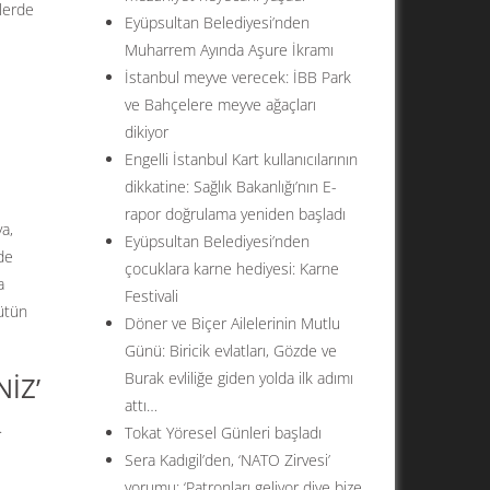
lerde
Eyüpsultan Belediyesi’nden
Muharrem Ayında Aşure İkramı
İstanbul meyve verecek: İBB Park
ve Bahçelere meyve ağaçları
dikiyor
Engelli İstanbul Kart kullanıcılarının
dikkatine: Sağlık Bakanlığı’nın E-
rapor doğrulama yeniden başladı
ya,
Eyüpsultan Belediyesi’nden
nde
çocuklara karne hediyesi: Karne
a
Festivali
bütün
Döner ve Biçer Ailelerinin Mutlu
Günü: Biricik evlatları, Gözde ve
Burak evliliğe giden yolda ilk adımı
İZ’
attı…
.
Tokat Yöresel Günleri başladı
Sera Kadıgil’den, ‘NATO Zirvesi’
yorumu: ‘Patronları geliyor diye bize