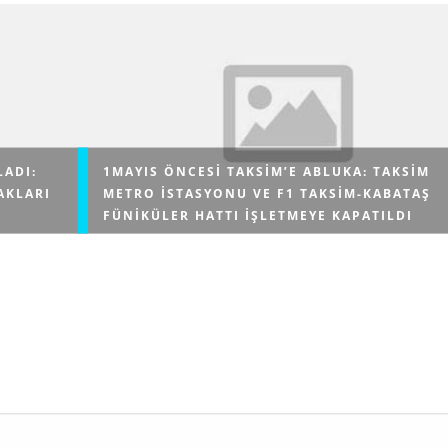
LADI:
1MAYIS ÖNCESI TAKSIM’E ABLUKA: TAKSIM
AKLARI
METRO ISTASYONU VE F1 TAKSIM-KABATAŞ
FÜNIKÜLER HATTI IŞLETMEYE KAPATILDI
. İstanbul
İstanbul Valiliği'nin kararı ile ikinci bir duyuruya kad
psamında
Yenikapı-Hacıosman Metro Hattının Taksim istasyon
duyurdu....
F1 Taksim-Kabataş Füniküler Hattı işletmeye kapatıld
Metro İstanbul'dan yapılan açıklama...