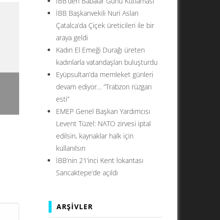
İBB’den Babalar Günü Kutlaması
İBB Başkanvekili Nuri Aslan
Çatalca’da Çiçek üreticileri ile bir
araya geldi
Kadın El Emeği Durağı üreten
kadınlarla vatandaşları buluşturdu
Eyüpsultan’da memleket günleri
devam ediyor… ”Trabzon rüzgarı
esti”
EMEP Genel Başkan Yardımcısı
Levent Tüzel: NATO zirvesi iptal
edilsin, kaynaklar halk için
kullanılsın
İBB’nin 21’inci Kent lokantası
Sancaktepe’de açıldı
ar M2
u ve
ARŞIVLER
ı.