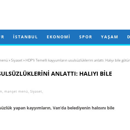
ÜR
İSTANBUL
EKONOMI
SPOR
YAŞAM
menü
»
Siyaset
» HDP’li Temelli kayyumların usulsüzlüklerini anlattı: Halıyı bile göt
ULSÜZLÜKLERINI ANLATTI: HALIYI BILE
m
,
manşet menü
,
Siyaset
,
süzlük yapan kayyımların, Van’da belediyenin halısını bile