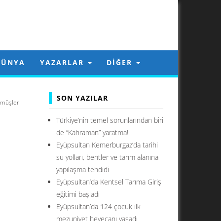
DÜNYA
YAZARLAR
DIĞER
SON YAZILAR
ürmüşler
Türkiye’nin temel sorunlarından biri
de ”Kahraman” yaratma!
Eyüpsultan Kemerburgaz’da tarihi
su yolları, bentler ve tarım alanına
yapılaşma tehdidi
Eyüpsultan’da Kentsel Tarıma Giriş
eğitimi başladı
Eyüpsultan’da 124 çocuk ilk
mezuniyet heyecanı yaşadı