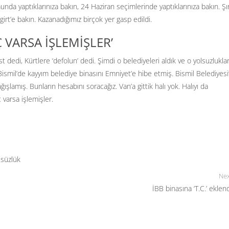
nda yaptıklarınıza bakın, 24 Haziran seçimlerinde yaptıklarınıza bakın. Şır
girt’e bakın. Kazanadığımız birçok yer gasp edildi.
Ç VARSA İŞLEMİŞLER’
ist dedi, Kürtlere ‘defolun’ dedi. Şimdi o belediyeleri aldık ve o yolsuzluklar
. Bismil’de kayyım belediye binasını Emniyet’e hibe etmiş. Bismil Belediyesi
ğışlamış. Bunların hesabını soracağız. Van’a gittik halı yok. Halıyı da
ç varsa işlemişler.
süzlük
Nex
İBB binasına ‘T.C.’ eklend