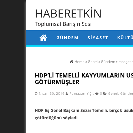
HABERETKİN
Toplumsal Barışın Sesi
GÜNDEM
SIYASET
KÜLT
Home
»
Genel
»
Gündem
»
manşet 
HDP’LI TEMELLI KAYYUMLARIN US
GÖTÜRMÜŞLER
Nisan 30, 2019
Ramazan Yiğit
0
Genel
,
Günde
HDP Eş Genel Başkanı Sezai Temelli, birçok usul
götürdüğünü söyledi.