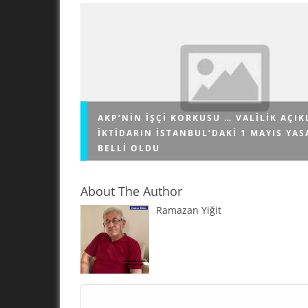
AKP’NIN IŞÇI KORKUSU … VALILIK AÇIK
İKTIDARIN İSTANBUL’DAKI 1 MAYIS YAS
BELLI OLDU
About The Author
Ramazan Yiğit
AKP'nin 1 Mayıs korkusu bu yıl da devam ediyor
Valiliği, 1 Mayıs Emek ve Dayanışma Günü ka
Kadıköy ve Kartal’da kutlamalara izin verildiğini 