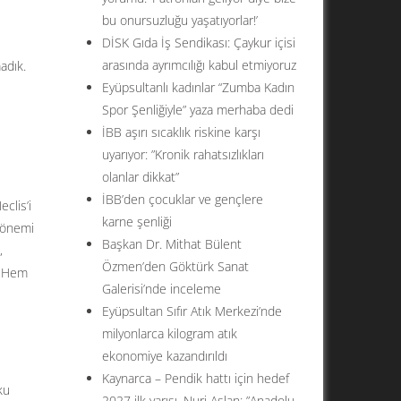
bu onursuzluğu yaşatıyorlar!’
DİSK Gıda İş Sendikası: Çaykur içisi
arasında ayrımcılığı kabul etmiyoruz
adık.
Eyüpsultanlı kadınlar “Zumba Kadın
Spor Şenliğiyle” yaza merhaba dedi
İBB aşırı sıcaklık riskine karşı
uyarıyor: ”Kronik rahatsızlıkları
olanlar dikkat”
İBB’den çocuklar ve gençlere
eclis’i
karne şenliği
 dönemi
Başkan Dr. Mithat Bülent
,
Özmen’den Göktürk Sanat
. Hem
Galerisi’nde inceleme
Eyüpsultan Sıfır Atık Merkezi’nde
milyonlarca kilogram atık
ekonomiye kazandırıldı
Kaynarca – Pendik hattı için hedef
ku
2027 ilk yarısı. Nuri Aslan: ”Anadolu