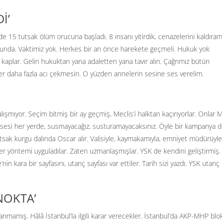
İ’
 15 tutsak ölüm orucuna başladı. 8 insanı yitirdik, cenazelerini kaldıram
ucunda. Vaktimiz yok. Herkes bir an önce harekete geçmeli. Hukuk yok
i kaplar. Gelin hukuktan yana adaletten yana tavır alın. Çağrımız bütün
ler daha fazla acı çekmesin. O yüzden annelerin sesine ses verelim.
alışmıyor. Seçim bitmiş bir ay geçmiş, Meclis’i halktan kaçırıyorlar. Onlar M
in sesi her yerde, susmayacağız, susturamayacaksınız. Öyle bir kampanya
tsak kurgu dalında Oscar alır. Valisiyle, kaymakamıyla, emniyet müdürüyle
er yöntemi uyguladılar. Zaten uzmanlaşmışlar. YSK de kendini geliştirmiş
n kara bir sayfasını, utanç sayfası var ettiler. Tarih sizi yazdı. YSK utanç
NOKTA’
nmamış. Hâlâ İstanbul’la ilgili karar verecekler. İstanbul’da AKP-MHP blo