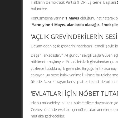
Halkların Demokratik Partisi (HDP) Eş Genel Başkanı
S
bulunuyor.
Konuşmasına yarının
1 Mayıs
olduğunu hatırlatarak ba
“
Yarın yine 1 Mayıs, alanlarda olacağız. Emekçile
‘AÇLIK GREVİNDEKİLERİN SES
Devam eden açlık grevlerini hatırlatan Temelli şöyle 
Değerli arkadaşlar, 174 gündür sevgili Leyla Güven açlı
hükümete haykırıyor. Bu adaletsizlik girdabından çıkmak
yüzlerce tutuklu açlık grevinde. Birçoğu kritik aşama
çalışıyor. Bu sese kulak verilmeli. Kimse bu talebe ‘me
ülkede. Nasıl ki kayyımları silip attık, tecridi de ortada
‘EVLATLARI İÇİN NÖBET TUT
Biz bu mücadeleyi bu sesi yükselttikçe duymazdan gelm
Cezaevi önünde evlatları için nöbe tutan annelere sa
mutlaka getirecekler.