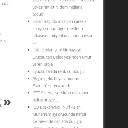
nak’a,
yakası’nın altını demir ağlarla
ördük”
Erkan Baş: Bu insanları çaresiz
sanıyorsunuz, öğretmenlerin
ı
arkasında milyonlarca onurlu insan
’nin
var!
198 Kilodan yeni bir hayata:
Eyüpsultan Belediyesi’nden umut
veren proje
Eyüpsultan’da renk cümbüşü
“Bağımsızlık Köyü Umudun
Eserleri” sergisi açıldı
İETT Sinema ve Mizah ustalarını
t:
buluşturuyor…
i!
İBB Başkanvekili Nuri Aslan
Muharrem ayı orucunda Kartal
Cemevi’nde canlarla buluştu