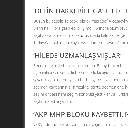
‘DEFİN HAKKI BİLE GASP EDİLD
Bugün bu sessizliğe tepki olarak maalesef 4 cezaevinde
Defin hakkı bile gasp edildi. Şimdi 15 insna ölüm or
sayılıyorsa bilinki o hukuksuzluk orada kalmaz her yer
Türkiye’ye, bütün dünyaya. Evlatlarımız ölmesin. Anne
‘HİLEDE UZMANLAŞMIŞLAR’
Seçimleri geride bırakalı bir ay oldu. Bir aydır Meclis ç
açmadıkça sanıyorlar ki biz sessiz kalacağız. Hakikat
yaşadık ki; Bunu dünyanın herhangi bir ülkesinde anla
seçmen kayıtlarının silinmesiyle, sahte seçmenlerle h
seçim öncesi hem seçim sonbrası yaptıklarıyla Türkiye’ni
sayfasına adını yazdırdı.
‘AKP-MHP BLOKU KAYBETTİ, 
YSK’ye dönüp bakıyorsunuz hâlâ seçim sonuçları açıkla