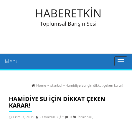
HABERETKİN
Toplumsal Barışın Sesi
Menu
Toggl
naviga
Home
»
İstanbul
» Hamidiye Su için dikkat çeken karar!
HAMIDIYE SU IÇIN DIKKAT ÇEKEN
KARAR!
Ekim 3, 2019
Ramazan Yiğit
0
İstanbul
,