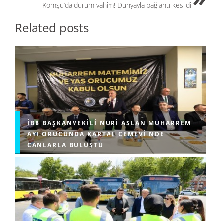
Komşu’da durum vahim! Dünyayla bağlantı kesildi
Related posts
İBB BAŞKANVEKILI NURI ASLAN MUHARREM
AYI ORUCUNDA KARTAL CEMEVI’NDE
CANLARLA BULUŞTU