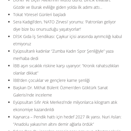
Gözde ve Burak evliliğe giden yolda ilk adımı attı…
Tokat Yöresel Günleri başladı
Sera Kadıgil’den, ‘NATO Zirvesi’ yorumu: ‘Patronları geliyor
diye bize bu onursuzluğu yaşatıyorlar!’
DİSK Gıda İş Sendikası: Çaykur içisi arasında ayrımcılığı kabul
etmiyoruz
Eyüpsultanlı kadınlar “Zumba Kadın Spor Şenliğiyle” yaza
merhaba dedi
İBB aşırı sıcaklık riskine karşı uyarıyor: ”Kronik rahatsızlıkları
olanlar dikkat”
İBB’den çocuklar ve gençlere karne şenliği
Başkan Dr. Mithat Bülent Özmen’den Göktürk Sanat
Galerisi’nde inceleme
Eyüpsultan Sıfır Atık Merkezi’nde milyonlarca kilogram atık
ekonomiye kazandırıldı
Kaynarca – Pendik hattı için hedef 2027 ilk yarısı. Nuri Aslan:
”Anadolu yakası’nın altını demir ağlarla ördük”