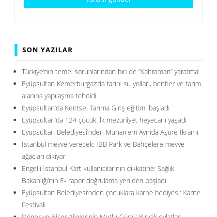
SON YAZILAR
Türkiye’nin temel sorunlarından biri de ”Kahraman” yaratma!
Eyüpsultan Kemerburgaz’da tarihi su yolları, bentler ve tarım
alanına yapılaşma tehdidi
Eyüpsultan’da Kentsel Tarıma Giriş eğitimi başladı
Eyüpsultan’da 124 çocuk ilk mezuniyet heyecanı yaşadı
Eyüpsultan Belediyesi’nden Muharrem Ayında Aşure İkramı
İstanbul meyve verecek: İBB Park ve Bahçelere meyve
ağaçları dikiyor
Engelli İstanbul Kart kullanıcılarının dikkatine: Sağlık
Bakanlığı’nın E- rapor doğrulama yeniden başladı
Eyüpsultan Belediyesi’nden çocuklara karne hediyesi: Karne
Festivali
Döner ve Biçer Ailelerinin Mutlu Günü: Biricik evlatları,