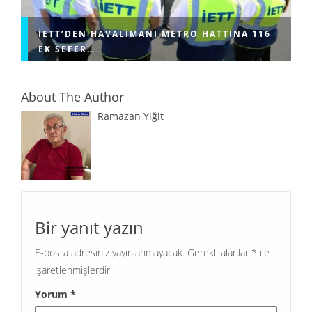
İETT’DEN HAVALIMANI METRO HATTINA 116
EK SEFER…
About The Author
Ramazan Yiğit
Bir yanıt yazın
E-posta adresiniz yayınlanmayacak.
Gerekli alanlar
*
ile
işaretlenmişlerdir
Yorum
*