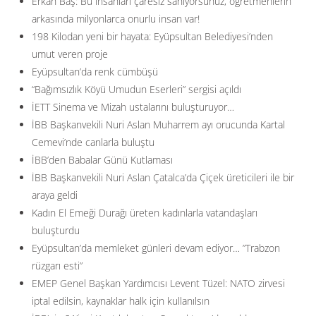
Erkan Baş: Bu insanları çaresiz sanıyorsunuz, öğretmenlerin
arkasında milyonlarca onurlu insan var!
198 Kilodan yeni bir hayata: Eyüpsultan Belediyesi’nden
umut veren proje
Eyüpsultan’da renk cümbüşü
“Bağımsızlık Köyü Umudun Eserleri” sergisi açıldı
İETT Sinema ve Mizah ustalarını buluşturuyor…
İBB Başkanvekili Nuri Aslan Muharrem ayı orucunda Kartal
Cemevi’nde canlarla buluştu
İBB’den Babalar Günü Kutlaması
İBB Başkanvekili Nuri Aslan Çatalca’da Çiçek üreticileri ile bir
araya geldi
Kadın El Emeği Durağı üreten kadınlarla vatandaşları
buluşturdu
Eyüpsultan’da memleket günleri devam ediyor… ”Trabzon
rüzgarı esti”
EMEP Genel Başkan Yardımcısı Levent Tüzel: NATO zirvesi
iptal edilsin, kaynaklar halk için kullanılsın