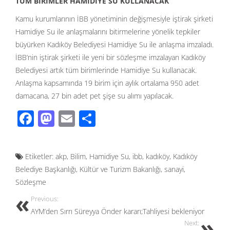
TÜM BİRİMLER HAMİDİYE SU KULLANACAK
Kamu kurumlarının İBB yönetiminin değişmesiyle iştirak şirketi
Hamidiye Su ile anlaşmalarını bitirmelerine yönelik tepkiler
büyürken Kadıköy Belediyesi Hamidiye Su ile anlaşma imzaladı.
İBB’nin iştirak şirketi ile yeni bir sözleşme imzalayan Kadıköy
Belediyesi artık tüm birimlerinde Hamidiye Su kullanacak.
Anlaşma kapsamında 19 birim için aylık ortalama 950 adet
damacana, 27 bin adet pet şişe su alımı yapılacak.
F
M
E
S
ac
as
m
h
e
to
ail
ar
Etiketler:
akp
,
Bilim
,
Hamidiye Su
,
ibb
,
kadıköy
,
Kadıköy
b
d
e
Belediye Başkanlığı
,
Kültür ve Turizm Bakanlığı
,
sanayi
,
o
o
Sözleşme
o
n
Previous:
k
AYM’den Sırrı Süreyya Önder kararı;Tahliyesi bekleniyor
Next: