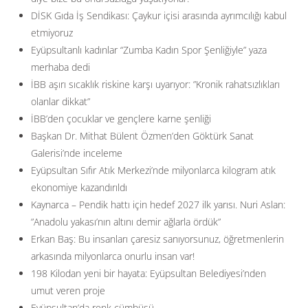
DİSK Gıda İş Sendikası: Çaykur içisi arasında ayrımcılığı kabul
etmiyoruz
Eyüpsultanlı kadınlar “Zumba Kadın Spor Şenliğiyle” yaza
merhaba dedi
İBB aşırı sıcaklık riskine karşı uyarıyor: ”Kronik rahatsızlıkları
olanlar dikkat”
İBB’den çocuklar ve gençlere karne şenliği
Başkan Dr. Mithat Bülent Özmen’den Göktürk Sanat
Galerisi’nde inceleme
Eyüpsultan Sıfır Atık Merkezi’nde milyonlarca kilogram atık
ekonomiye kazandırıldı
Kaynarca – Pendik hattı için hedef 2027 ilk yarısı. Nuri Aslan:
”Anadolu yakası’nın altını demir ağlarla ördük”
Erkan Baş: Bu insanları çaresiz sanıyorsunuz, öğretmenlerin
arkasında milyonlarca onurlu insan var!
198 Kilodan yeni bir hayata: Eyüpsultan Belediyesi’nden
umut veren proje
Eyüpsultan’da renk cümbüşü