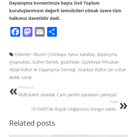
Dayanışma konserimize başta Sivil Toplum
kuruluşlarımızın değerli temsilcileri olmak üzere tüm
halkımız davetlidir dedi.
F
M
E
S
ac
as
m
h
e
to
ail
ar
Etiketler:
Abuzer Çetinkaya
,
Aynur Karabaş
,
dayanışma
,
b
d
e
eyüpsultan
,
Gülten Benek
,
güzeltepe
,
Güzeltepe Pirsultan
o
o
Abdal Kültür ve Dayanışma Derneği
,
İstanbul
,
Kültür
,
pir sultan
o
n
abdal
,
sanat
k
Previous:
Müftülükte skandal: Cami yardım paralarını çalmışlar!
Next:
İYİ PARTİ’de Büyük Olağanüstü Kongre talebi…
Related posts