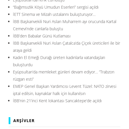
“Bağımsızlık Köyü Umudun Eserleri” sergisi açıldı
İETT Sinema ve Mizah ustalarını buluşturuyor…
İBB Başkanvekili Nuri Aslan Muharrem ayı orucunda Kartal
Cemevi’nde canlarla buluştu
İBB’den Babalar Günü Kutlaması
İBB Başkanvekili Nuri Aslan Çatalca’da Çiçek üreticileri ile bir
araya geldi
Kadın El Emeği Durağı üreten kadınlarla vatandaşları
buluşturdu
Eyüpsultan’da memleket günleri devam ediyor… ”Trabzon
rüzgarı esti”
EMEP Genel Başkan Yardımcısı Levent Tüzel: NATO zirvesi
iptal edilsin, kaynaklar halk için kullanılsın
İBB’nin 21’inci Kent lokantası Sancaktepe’de açıldı
ARŞIVLER