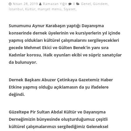
Nisan 28, 2019
Ramazan Yiğit
0
Genel
,
Gündem
,
İstanbul
,
Kültür
,
manşet menü
,
Siyaset
,
Sunumunu Aynur Karabaşın yaptığı Dayanışma
konserinde dernek üyelerinin ve kursiyerlerin yıl içinde
yapmış oldukları kültürel çalışmalarını sergileyecekleri
gecede Mehmet Ekici ve Gülten Benek’in yanı sıra
Kadınlar korosu, Halk oyunları ekibi ve süpriz sanatçılar
da bulunuyor.
Dernek Başkanı Abuzer Çetinkaya Gazetemiz Haber
Etkine yapmış olduğu açıklamasın da şu ifadelere
değindi.
Güzeltepe Pir Sultan Abdal Kültür ve Dayanışma
Derneğimizin bünyesinde oluşturduğumuz çeşitli
kültürel çalışmalarımızı sergilediğimiz Geleneksel