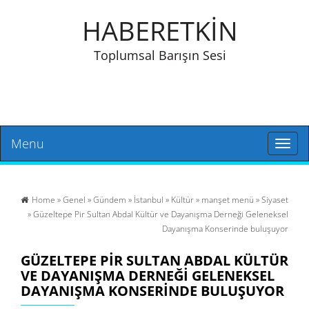
HABERETKİN
Toplumsal Barışın Sesi
Menu
Toggl
naviga
Home
»
Genel
»
Gündem
»
İstanbul
»
Kültür
»
manşet menü
»
Siyaset
» Güzeltepe Pir Sultan Abdal Kültür ve Dayanışma Derneği Geleneksel
Dayanışma Konserinde buluşuyor
GÜZELTEPE PIR SULTAN ABDAL KÜLTÜR
VE DAYANIŞMA DERNEĞI GELENEKSEL
DAYANIŞMA KONSERINDE BULUŞUYOR