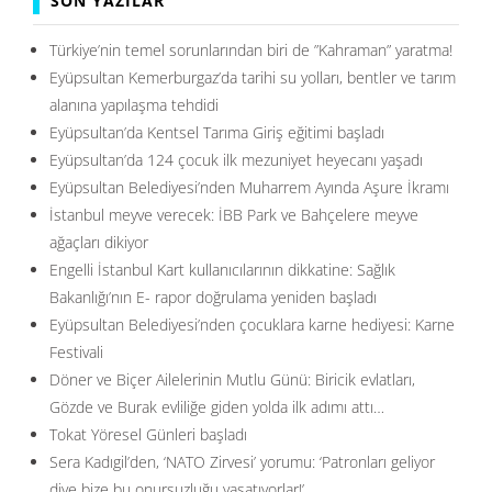
SON YAZILAR
Türkiye’nin temel sorunlarından biri de ”Kahraman” yaratma!
Eyüpsultan Kemerburgaz’da tarihi su yolları, bentler ve tarım
alanına yapılaşma tehdidi
Eyüpsultan’da Kentsel Tarıma Giriş eğitimi başladı
Eyüpsultan’da 124 çocuk ilk mezuniyet heyecanı yaşadı
Eyüpsultan Belediyesi’nden Muharrem Ayında Aşure İkramı
İstanbul meyve verecek: İBB Park ve Bahçelere meyve
ağaçları dikiyor
Engelli İstanbul Kart kullanıcılarının dikkatine: Sağlık
Bakanlığı’nın E- rapor doğrulama yeniden başladı
Eyüpsultan Belediyesi’nden çocuklara karne hediyesi: Karne
Festivali
Döner ve Biçer Ailelerinin Mutlu Günü: Biricik evlatları,
Gözde ve Burak evliliğe giden yolda ilk adımı attı…
Tokat Yöresel Günleri başladı
Sera Kadıgil’den, ‘NATO Zirvesi’ yorumu: ‘Patronları geliyor
diye bize bu onursuzluğu yaşatıyorlar!’