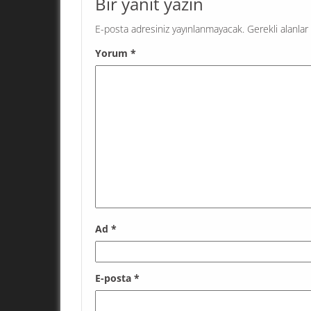
Bir yanıt yazın
dikkat çeken bir...
E-posta adresiniz yayınlanmayacak.
Gerekli alanlar
Yorum
*
Ad
*
E-posta
*