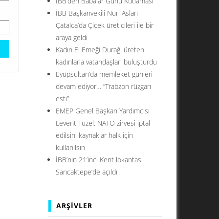
İBB’den Babalar Günü Kutlaması
İBB Başkanvekili Nuri Aslan
Çatalca’da Çiçek üreticileri ile bir
araya geldi
Kadın El Emeği Durağı üreten
kadınlarla vatandaşları buluşturdu
Eyüpsultan’da memleket günleri
devam ediyor… ”Trabzon rüzgarı
esti”
EMEP Genel Başkan Yardımcısı
Levent Tüzel: NATO zirvesi iptal
edilsin, kaynaklar halk için
kullanılsın
İBB’nin 21’inci Kent lokantası
Sancaktepe’de açıldı
ARŞIVLER