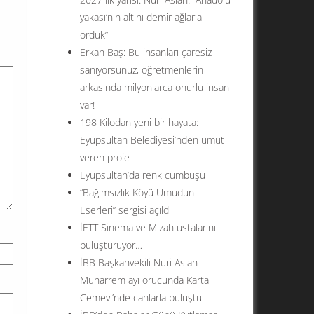
yakası’nın altını demir ağlarla
ördük”
Erkan Baş: Bu insanları çaresiz
sanıyorsunuz, öğretmenlerin
arkasında milyonlarca onurlu insan
var!
198 Kilodan yeni bir hayata:
Eyüpsultan Belediyesi’nden umut
veren proje
Eyüpsultan’da renk cümbüşü
“Bağımsızlık Köyü Umudun
Eserleri” sergisi açıldı
İETT Sinema ve Mizah ustalarını
buluşturuyor…
İBB Başkanvekili Nuri Aslan
Muharrem ayı orucunda Kartal
Cemevi’nde canlarla buluştu