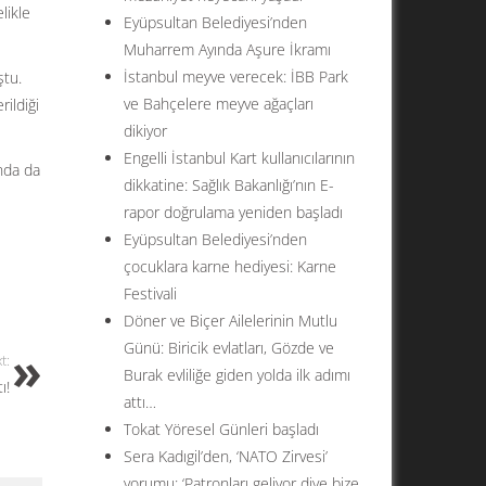
likle
Eyüpsultan Belediyesi’nden
Muharrem Ayında Aşure İkramı
İstanbul meyve verecek: İBB Park
ştu.
ve Bahçelere meyve ağaçları
ildiği
dikiyor
Engelli İstanbul Kart kullanıcılarının
nda da
dikkatine: Sağlık Bakanlığı’nın E-
rapor doğrulama yeniden başladı
Eyüpsultan Belediyesi’nden
çocuklara karne hediyesi: Karne
Festivali
Döner ve Biçer Ailelerinin Mutlu
Günü: Biricik evlatları, Gözde ve
t:
Burak evliliğe giden yolda ilk adımı
ı!
attı…
Tokat Yöresel Günleri başladı
Sera Kadıgil’den, ‘NATO Zirvesi’
yorumu: ‘Patronları geliyor diye bize