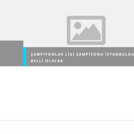
ŞAMPIYONLAR LIGI ŞAMPIYONU İSTANBULD
BELLI OLACAK
Dünyanın kulüpler bazında en prestijli turnuvası UEF
aş
Şampiyonlar Ligi’nin bu yılki finali, 18 yıl aradan sonr
yeniden İstanbul’da oynanacak. İBB, 10 Haziran’daki
 haberinde,
karşılaşma için yol...
l'dan