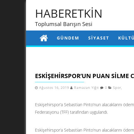
HABERETKİN
Toplumsal Barışın Sesi
GÜNDEM
SIYASET
KÜLT
ESKIŞEHIRSPOR’UN PUAN SILME
Ağustos 16, 2019
Ramazan Yiğit
0
Spor
,
Eskişehirspor’a Sebastian Pinto’nun alacaklarını ödem
Federasyonu (TFF) tarafından uygulandı.
Eskişehirspor’a Sebastian Pinto’nun alacaklarını ödem