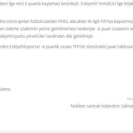
arın lige eksi 6 puanla başlaması kesinleşti. Eskişehir temsilcisi lige böyle
 sonra ayrılan futbolculardan Pinto, alacakları ile ilgili FIFA’ya başvurmu
len ödeme sözlerinin yerine getirilmemesi nedeniyle -6 puan cezasının ver
işehirsporlu yöneticiler tarafından dile getirilmişti.
eden Eskişehirspor’un -6 puanlık cezası TFF’nin sitesindeki puan tablosu
ulama
Nex
‘Nükleer santralı hızlandırın’ talimat