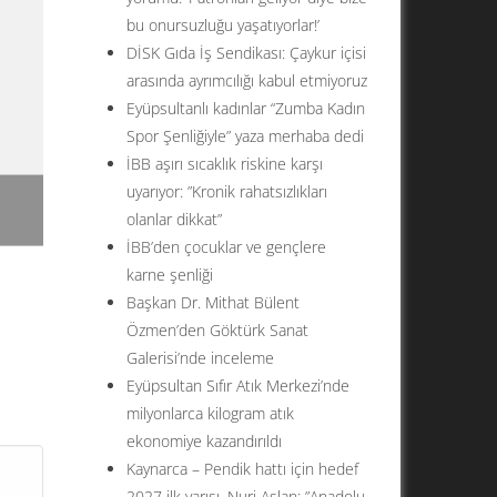
bu onursuzluğu yaşatıyorlar!’
DİSK Gıda İş Sendikası: Çaykur içisi
arasında ayrımcılığı kabul etmiyoruz
Eyüpsultanlı kadınlar “Zumba Kadın
Spor Şenliğiyle” yaza merhaba dedi
İBB aşırı sıcaklık riskine karşı
uyarıyor: ”Kronik rahatsızlıkları
A
olanlar dikkat”
İBB’den çocuklar ve gençlere
karne şenliği
Başkan Dr. Mithat Bülent
Özmen’den Göktürk Sanat
Galerisi’nde inceleme
A
Eyüpsultan Sıfır Atık Merkezi’nde
a
milyonlarca kilogram atık
ekonomiye kazandırıldı
Kaynarca – Pendik hattı için hedef
2027 ilk yarısı. Nuri Aslan: ”Anadolu