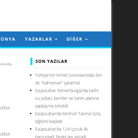
DÜNYA
YAZARLAR
DIĞER
SON YAZILAR
konuldu
Türkiye’nin temel sorunlarından biri
de ”Kahraman” yaratma!
Eyüpsultan Kemerburgaz’da tarihi
su yolları, bentler ve tarım alanına
yapılaşma tehdidi
Futbol
Eyüpsultan’da Kentsel Tarıma Giriş
eğitimi başladı
Eyüpsultan’da 124 çocuk ilk
Futbol
mezuniyet heyecanı yaşadı