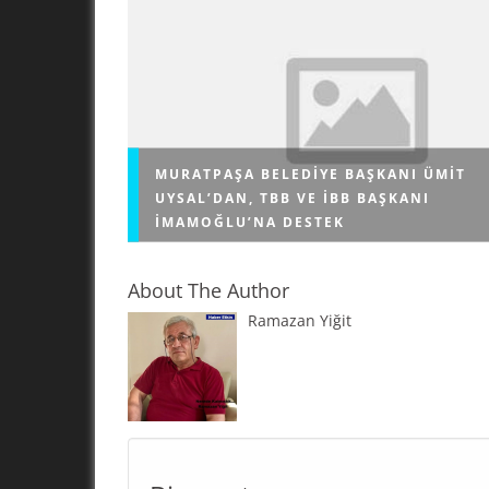
MURATPAŞA BELEDIYE BAŞKANI ÜMIT
UYSAL’DAN, TBB VE İBB BAŞKANI
İMAMOĞLU’NA DESTEK
About The Author
Ramazan Yiğit
Muratpaşa Belediye Başkanı Ümit Uysal'dan fl
açıklamalar, Olası cumhurbaşkanı adayımızın
tartışılmasına noktayı koydu. Yurt Gazetesinin
Antalya Muratpaşa Belediye Başkanı Ümit Uysa