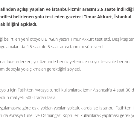
ndan açılışı yapılan ve İstanbul-İzmir arasını 3.5 saate indirdiği
t tarifesi belirlenen yolu test eden gazeteci Timur Akkurt, İstanbul
abildiğini açıkladı.
ği belirtilen yeni otoyolu BirGün yazarı Timur Akkurt test etti. Beşiktaş’ta
gulamaları da 4.5 saat ile 5 saat arası tahmini süre verdi.
na ifade ederken, yol üzerinde henüz yeterince otoyol tesisi ile benzin
m depoyla yola çıkmaları gerektiğini söyledi.
oyolu için Fatih’ten Avrasya tüneli kullanılarak İzmir Alsancak’a 4 saat 30 
yolun maliyeti 500 liradan fazla.
ygulamasına göre eski yoldan yapılan yolculuklarda ise İstanbul Fatih’ten İ
un da Avrasya tüneli ve Osmangazi Köprüleri kullanılarak yapılması gerekiy