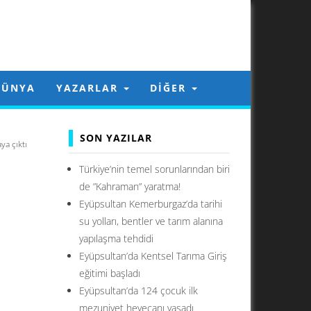
DÜNYA
YAZARLAR
DIĞER
SON YAZILAR
ya çıktı
Türkiye’nin temel sorunlarından biri
de ”Kahraman” yaratma!
Eyüpsultan Kemerburgaz’da tarihi
su yolları, bentler ve tarım alanına
yapılaşma tehdidi
Eyüpsultan’da Kentsel Tarıma Giriş
eğitimi başladı
Eyüpsultan’da 124 çocuk ilk
mezuniyet heyecanı yaşadı