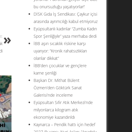
bu onursuzluğu yaşatıyorlar!’
DİSK Gıda İş Sendikası: Çaykur içisi
arasında ayrımcılığı kabul etmiyoruz
Eyüpsultanlı kadınlar “Zumba Kadın
Spor Şenliğiyle” yaza merhaba dedi
t:
ak
İBB aşırı sıcaklık riskine karşı
di
uyarıyor: ”Kronik rahatsızlıkları
olanlar dikkat”
İBB’den çocuklar ve gençlere
karne şenliği
Başkan Dr. Mithat Bülent
Özmen’den Göktürk Sanat
Galerisi’nde inceleme
Eyüpsultan Sıfır Atık Merkezi’nde
milyonlarca kilogram atık
ekonomiye kazandırıldı
Kaynarca – Pendik hattı için hedef
2027 ilk yarısı. Nuri Aslan: ”Anadolu