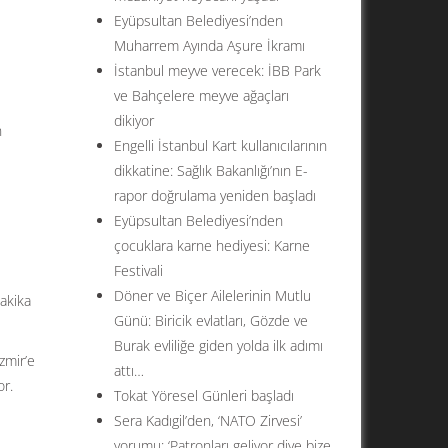
Eyüpsultan Belediyesi’nden
Muharrem Ayında Aşure İkramı
İstanbul meyve verecek: İBB Park
ve Bahçelere meyve ağaçları
dikiyor
n
Engelli İstanbul Kart kullanıcılarının
dikkatine: Sağlık Bakanlığı’nın E-
rapor doğrulama yeniden başladı
Eyüpsultan Belediyesi’nden
çocuklara karne hediyesi: Karne
Festivali
Döner ve Biçer Ailelerinin Mutlu
dakika
Günü: Biricik evlatları, Gözde ve
Burak evliliğe giden yolda ilk adımı
zmir’e
attı…
or.
Tokat Yöresel Günleri başladı
Sera Kadıgil’den, ‘NATO Zirvesi’
yorumu: ‘Patronları geliyor diye bize