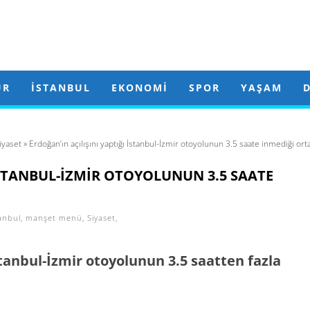
ÜR
İSTANBUL
EKONOMI
SPOR
YAŞAM
iyaset
» Erdoğan’ın açılışını yaptığı İstanbul-İzmir otoyolunun 3.5 saate inmediği orta
İSTANBUL-İZMIR OTOYOLUNUN 3.5 SAATE
anbul
,
manşet menü
,
Siyaset
,
İstanbul-İzmir otoyolunun 3.5 saatten fazla