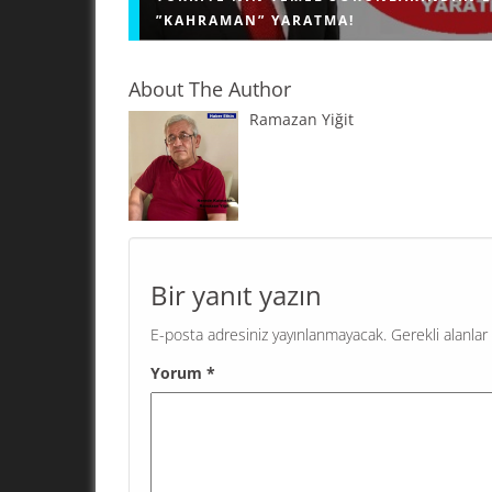
”KAHRAMAN” YARATMA!
About The Author
Ramazan Yiğit
"KAHRAMAN" YARATMA! Geri bıraktırılmış ülkel
problemi; kendi sorunlarını çözmek için demok
işleyişe sahip olan, bağımsız, herkese eşit dav
eşit hizmet veren kamu kurumlarını...
Bir yanıt yazın
E-posta adresiniz yayınlanmayacak.
Gerekli alanlar
Yorum
*