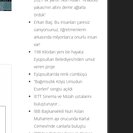
yakası’nın altını demir ağlarla
ördük”
Erkan Baş: Bu insanları çaresiz
sanıyorsunuz, öğretmenlerin
arkasında milyonlarca onurlu insan
var!
198 Kilodan yeni bir hayata:
ul’un
Eyüpsultan Belediyesi’nden umut
ar
veren proje
su
Eyüpsultan’da renk cümbüşü
“Bağımsızlık Köyü Umudun
Eserleri” sergisi açıldı
İETT Sinema ve Mizah ustalarını
buluşturuyor…
İBB Başkanvekili Nuri Aslan
Muharrem ayı orucunda Kartal
Cemevi’nde canlarla buluştu