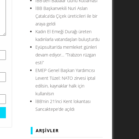
İBB’den Babalar Günü Kutlaması
İBB Başkanvekili Nuri Aslan
Çatalca’da Çiçek üreticileri ile bir
araya geldi
Kadın El Emeği Durağı üreten
kadınlarla vatandaşları buluşturdu
Eyüpsultan’da memleket günleri
devam ediyor… ”Trabzon rüzgarı
esti”
EMEP Genel Başkan Yardımcısı
Levent Tüzel: NATO zirvesi iptal
edilsin, kaynaklar halk için
kullanılsın
İBB’nin 21’inci Kent lokantası
Sancaktepe’de açıldı
ARŞIVLER