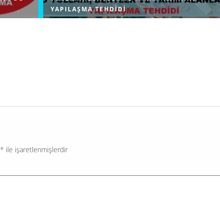
YAPILAŞMA TEHDIDI
erin temel
Çevre, Şehircilik ve İklim Değişikliği Bakanlığı, İstanb
ratik
Eyüpsultan ilçesindeki Kemerburgaz bölgesinde Mim
ranan ve
Sinan’ın inşa ettiği Türkiye’nin ayakta kalan en uzun 
kemerinin yanı başındaki tarım...
*
ile işaretlenmişlerdir