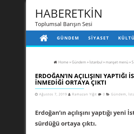
HABERETKİN
Toplumsal Barışın Sesi
GÜNDEM
SIYASET
KÜLT
Home
»
Gündem
»
İstanbul
»
manşet menü
»
S
ERDOĞAN’IN AÇILIŞINI YAPTIĞI 
INMEDIĞI ORTAYA ÇIKTI
Ağustos 7, 2019
Ramazan Yiğit
0
Gündem
,
İst
Erdoğan’ın açılışını yaptığı yeni 
sürdüğü ortaya çıktı.