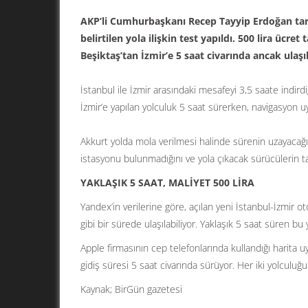
AKP’li Cumhurbaşkanı Recep Tayyip Erdoğan tarafı
belirtilen yola ilişkin test yapıldı. 500 lira ücre
Beşiktaş’tan İzmir’e 5 saat civarında ancak ulaşıl
İstanbul ile İzmir arasındaki mesafeyi 3,5 saate indirdi
İzmir’e yapılan yolculuk 5 saat sürerken, navigasyon uy
Akkurt yolda mola verilmesi halinde sürenin uzayacağı
istasyonu bulunmadığını ve yola çıkacak sürücülerin ta
YAKLAŞIK 5 SAAT, MALİYET 500 LİRA
Yandex’in verilerine göre, açılan yeni İstanbul-İzmir ot
gibi bir sürede ulaşılabiliyor. Yaklaşık 5 saat süren bu 
Apple firmasının cep telefonlarında kullandığı harita u
gidiş süresi 5 saat civarında sürüyor. Her iki yolculuğ
Kaynak; BirGün gazetesi