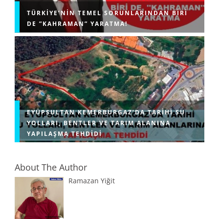
TÜRKIYE’NIN TEMEL SORUNLARINDAN BIRI
DE ”KAHRAMAN” YARATMA!
EYÜPSULTAN KEMERBURGAZ’DA TARIHI SU
YOLLARI, BENTLER VE TARIM ALANINA
YAPILAŞMA TEHDIDI
About The Author
Ramazan Yiğit