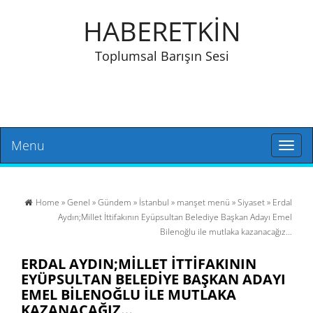
HABERETKİN
Toplumsal Barışın Sesi
Menu
Toggl
naviga
Home
»
Genel
»
Gündem
»
İstanbul
»
manşet menü
»
Siyaset
» Erdal
Aydın;Millet İttifakının Eyüpsultan Belediye Başkan Adayı Emel
Bilenoğlu ile mutlaka kazanacağız…
ERDAL AYDIN;MILLET İTTIFAKININ
EYÜPSULTAN BELEDIYE BAŞKAN ADAYI
EMEL BILENOĞLU ILE MUTLAKA
KAZANACAĞIZ…