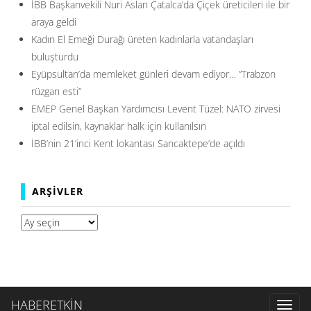
İBB Başkanvekili Nuri Aslan Çatalca’da Çiçek üreticileri ile bir
araya geldi
Kadın El Emeği Durağı üreten kadınlarla vatandaşları
buluşturdu
Eyüpsultan’da memleket günleri devam ediyor… ”Trabzon
rüzgarı esti”
EMEP Genel Başkan Yardımcısı Levent Tüzel: NATO zirvesi
iptal edilsin, kaynaklar halk için kullanılsın
İBB’nin 21’inci Kent lokantası Sancaktepe’de açıldı
ARŞIVLER
Arşivler
HABERETKİN
Toggl