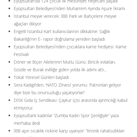
Eyüpsultan’da 124 çocuk ilk mezuniyet heyecanı yaşadı
Eyüpsultan Belediyesi’nden Muharrem Ayında Aşure İkramı
İstanbul meyve verecek: İBB Park ve Bahçelere meyve
ağaçları dikiyor
Engelli İstanbul Kart kullanıcılarının dikkatine: Sağlık
Bakanlığı’nın E- rapor doğrulama yeniden başladı
Eyüpsultan Belediyesi’nden çocuklara karne hediyesi: Karne
Festivali
Döner ve Biçer Ailelerinin Mutlu Günü: Biricik evlatları,
Gözde ve Burak evliliğe giden yolda ilk adımı attı…
Tokat Yöresel Günleri başladı
Sera Kadıgil’den, ‘NATO Zirvesi’ yorumu: ‘Patronları geliyor
diye bize bu onursuzluğu yaşatıyorlar!’
DİSK Gıda İş Sendikası: Çaykur içisi arasında ayrımcılığı kabul
etmiyoruz
Eyüpsultanlı kadınlar “Zumba Kadın Spor Şenliğiyle” yaza
merhaba dedi
İBB aşırı sıcaklık riskine karşı uyarıyor: ”Kronik rahatsızlıkları