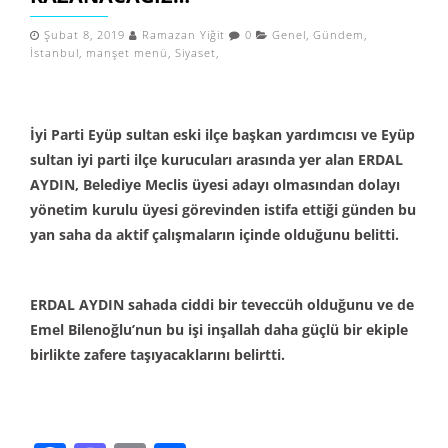
Şubat 8, 2019
Ramazan Yiğit
0
Genel
,
Gündem
,
İstanbul
,
manşet menü
,
Siyaset
,
İyi Parti Eyüp sultan eski ilçe başkan yardımcısı ve Eyüp
sultan iyi parti ilçe kurucuları arasında yer alan ERDAL
AYDIN, Belediye Meclis üyesi adayı olmasından dolayı
yönetim kurulu üyesi görevinden istifa ettiği günden bu
yan saha da aktif çalışmaların içinde olduğunu belitti.
ERDAL AYDIN sahada ciddi bir teveccüh olduğunu ve de
Emel Bilenoğlu’nun bu işi inşallah daha güçlü bir ekiple
birlikte zafere taşıyacaklarını belirtti.