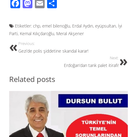
F
M
E
S
ac
as
m
h
e
to
ail
ar
Etiketler:
chp
,
emel bilenoğlu
,
Erdal Aydın
,
eyüpsultan
,
İyi
b
d
e
Parti
,
Kemal Kılıçdaroğlu
,
Meral Akşener
o
o
Previous:
o
n
Gezi’de polis şiddetine skandal karar!
k
Next:
Erdoğan’dan tank palet itirafı!
Related posts