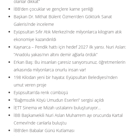
olanlar dikkat”
İBB’den çocuklar ve gençlere karne şenliği
Başkan Dr. Mithat Bülent Özmen’den Göktürk Sanat
Galerisi’nde inceleme
Eyüpsultan Sıfır Atık Merkezi’nde milyonlarca kilogram atık
ekonomiye kazandırıldı
Kaynarca – Pendik hattı için hedef 2027 ilk yarısı. Nuri Aslan:
”Anadolu yakası’nın altını demir ağlarla ördük”
Erkan Baş: Bu insanları çaresiz sanıyorsunuz, öğretmenlerin
arkasında milyonlarca onurlu insan var!
198 Kilodan yeni bir hayata: Eyüpsultan Belediyesi’nden
umut veren proje
Eyüpsultan’da renk cümbüşü
“Bağımsızlık Köyü Umudun Eserleri” sergisi açıldı
İETT Sinema ve Mizah ustalarını buluşturuyor…
İBB Başkanvekili Nuri Aslan Muharrem ayı orucunda Kartal
Cemevi’nde canlarla buluştu
İBB’den Babalar Günü Kutlaması