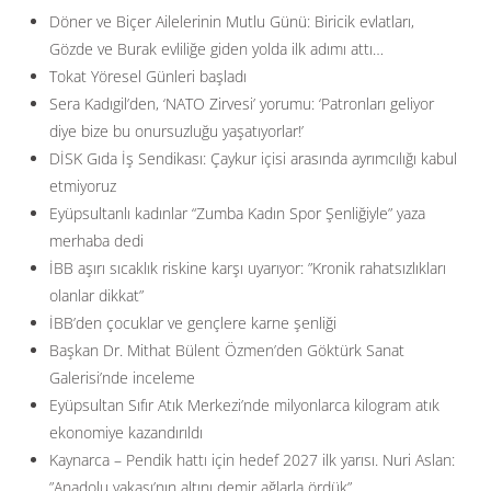
Döner ve Biçer Ailelerinin Mutlu Günü: Biricik evlatları,
Gözde ve Burak evliliğe giden yolda ilk adımı attı…
Tokat Yöresel Günleri başladı
Sera Kadıgil’den, ‘NATO Zirvesi’ yorumu: ‘Patronları geliyor
diye bize bu onursuzluğu yaşatıyorlar!’
DİSK Gıda İş Sendikası: Çaykur içisi arasında ayrımcılığı kabul
etmiyoruz
Eyüpsultanlı kadınlar “Zumba Kadın Spor Şenliğiyle” yaza
merhaba dedi
İBB aşırı sıcaklık riskine karşı uyarıyor: ”Kronik rahatsızlıkları
olanlar dikkat”
İBB’den çocuklar ve gençlere karne şenliği
Başkan Dr. Mithat Bülent Özmen’den Göktürk Sanat
Galerisi’nde inceleme
Eyüpsultan Sıfır Atık Merkezi’nde milyonlarca kilogram atık
ekonomiye kazandırıldı
Kaynarca – Pendik hattı için hedef 2027 ilk yarısı. Nuri Aslan:
”Anadolu yakası’nın altını demir ağlarla ördük”