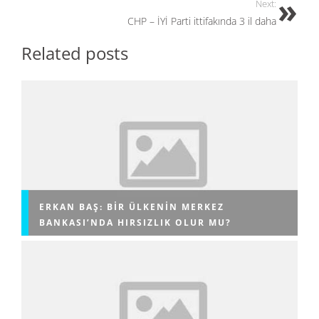
o
n
Next:
CHP – İYİ Parti ittifakında 3 il daha
k
Related posts
ERKAN BAŞ: BIR ÜLKENIN MERKEZ
BANKASI’NDA HIRSIZLIK OLUR MU?