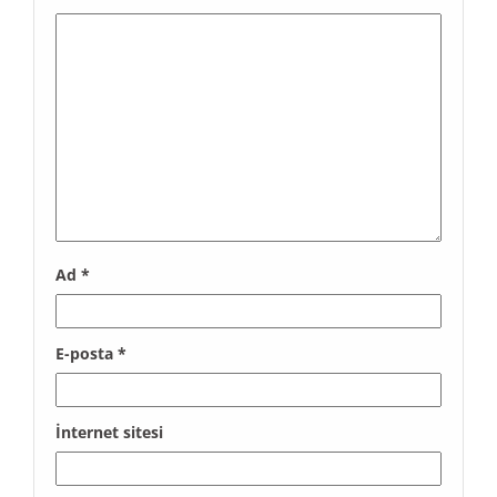
Ad
*
E-posta
*
İnternet sitesi