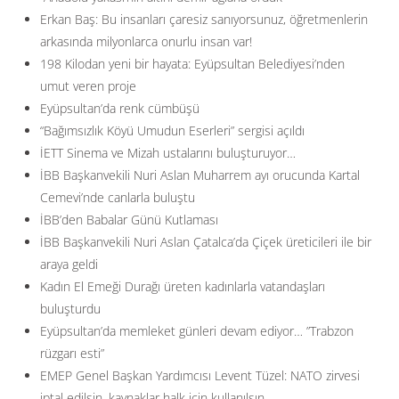
Erkan Baş: Bu insanları çaresiz sanıyorsunuz, öğretmenlerin
arkasında milyonlarca onurlu insan var!
198 Kilodan yeni bir hayata: Eyüpsultan Belediyesi’nden
umut veren proje
Eyüpsultan’da renk cümbüşü
“Bağımsızlık Köyü Umudun Eserleri” sergisi açıldı
İETT Sinema ve Mizah ustalarını buluşturuyor…
İBB Başkanvekili Nuri Aslan Muharrem ayı orucunda Kartal
Cemevi’nde canlarla buluştu
İBB’den Babalar Günü Kutlaması
İBB Başkanvekili Nuri Aslan Çatalca’da Çiçek üreticileri ile bir
araya geldi
Kadın El Emeği Durağı üreten kadınlarla vatandaşları
buluşturdu
Eyüpsultan’da memleket günleri devam ediyor… ”Trabzon
rüzgarı esti”
EMEP Genel Başkan Yardımcısı Levent Tüzel: NATO zirvesi
iptal edilsin, kaynaklar halk için kullanılsın