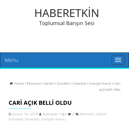
HABERETKİN
Toplumsal Barışın Sesi
Menu
Toggl
naviga
Home
»
Ekonomi
»
Genel
»
Gündem
»
İstanbul
»
manşet menü
» Cari
açık belli oldu
CARI AÇIK BELLI OLDU
Şubat 14, 2019
Ramazan Yiğit
0
Ekonomi
,
Genel
,
Gündem
,
İstanbul
,
manşet menü
,