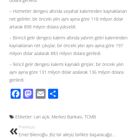
dolara geriledi.
– Hizmetler dengesi altında seyahat kaleminden kaynaklanan
net gelirler, bir önceki yılın aynı ayına göre 118 milyon dolar
artarak 898 milyon dolara yükseldi.
– Birincil gelir dengesi kalemi altında yatırım geliri kaleminden
kaynaklanan net çıkışlar, bir önceki yılın aynı ayına göre 197
milyon dolar azalarak 883 milyon dolara geriledi.
– İkincil gelir dengesi kalemi kaynaklı girişler, bir önceki yılın
aynı ayına göre 131 milyon dolar azalarak 136 milyon dolara
geriledi.
F
M
E
S
ac
as
m
h
e
to
ail
ar
Etiketler:
cari açık
,
Merkez Bankası
,
TCMB
b
d
e
Previous:
o
o
Emel Bilenoğlu ;Biz bir aileyiz birlikte başaracağız…