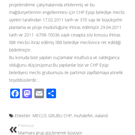
projelendirme çalışmalarında etkilenmiş ve bu
mağduriyetlerinin engellenmesi için CHP Eyüp belediye meclis
üyeleri tarafından 17.02.2011 tarih ve 370 sayı ile büyükşehir
planlama ve proje müdürlüğüne ihtiras edilmiştir 29.04.2011
tarih ve 2011 -6798-70036 sayılı cevapta söz konusu ihtiras
İBB meclisi itiraz edilmiş İBB belediye meclisince ret edildiği
bildirilmiştir.
Bu konuda bize yapılan suçlamalar insafsızca ve saldırganca
olduğunu düşünüyoruz.Bu yapılanlar bizi ve CHP Eyüp
belediyesi meclis grubumuzu ile partimizi zayıflatmaya yönelik
teşebbüslerdir…
F
M
E
S
ac
as
m
h
e
to
ail
ar
Etiketler:
MECLİS GRUBU CHP
,
muhalefet
,
vialand
b
d
e
Previous:
o
o
Marmara grup güçlenerek büyüyor