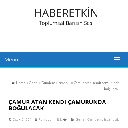
HABERETKİN
Toplumsal Barışın Sesi
Menu
Toggl
naviga
Home
»
Genel
»
Gündem
»
İstanbul
» Çamur atan kendi çamurunda
boğulacak
ÇAMUR ATAN KENDI ÇAMURUNDA
BOĞULACAK
Ocak 6, 2014
Ramazan Yiğit
1
Genel
,
Gündem
,
İstanbul
,