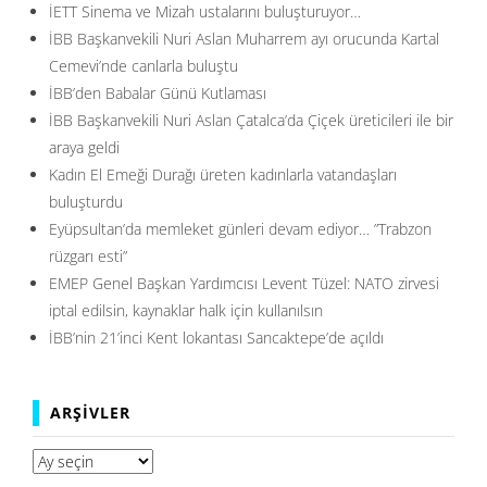
İETT Sinema ve Mizah ustalarını buluşturuyor…
İBB Başkanvekili Nuri Aslan Muharrem ayı orucunda Kartal
Cemevi’nde canlarla buluştu
İBB’den Babalar Günü Kutlaması
İBB Başkanvekili Nuri Aslan Çatalca’da Çiçek üreticileri ile bir
araya geldi
Kadın El Emeği Durağı üreten kadınlarla vatandaşları
buluşturdu
Eyüpsultan’da memleket günleri devam ediyor… ”Trabzon
rüzgarı esti”
EMEP Genel Başkan Yardımcısı Levent Tüzel: NATO zirvesi
iptal edilsin, kaynaklar halk için kullanılsın
İBB’nin 21’inci Kent lokantası Sancaktepe’de açıldı
ARŞIVLER
Arşivler