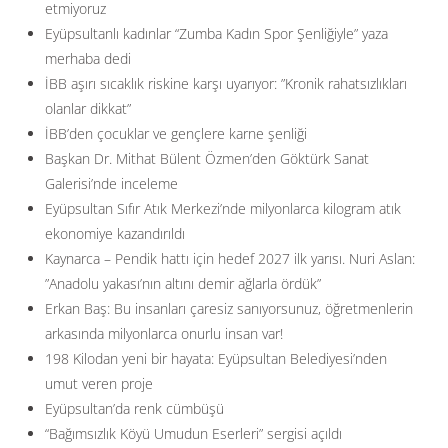
etmiyoruz
Eyüpsultanlı kadınlar “Zumba Kadın Spor Şenliğiyle” yaza
merhaba dedi
İBB aşırı sıcaklık riskine karşı uyarıyor: ”Kronik rahatsızlıkları
olanlar dikkat”
İBB’den çocuklar ve gençlere karne şenliği
Başkan Dr. Mithat Bülent Özmen’den Göktürk Sanat
Galerisi’nde inceleme
Eyüpsultan Sıfır Atık Merkezi’nde milyonlarca kilogram atık
ekonomiye kazandırıldı
Kaynarca – Pendik hattı için hedef 2027 ilk yarısı. Nuri Aslan:
”Anadolu yakası’nın altını demir ağlarla ördük”
Erkan Baş: Bu insanları çaresiz sanıyorsunuz, öğretmenlerin
arkasında milyonlarca onurlu insan var!
198 Kilodan yeni bir hayata: Eyüpsultan Belediyesi’nden
umut veren proje
Eyüpsultan’da renk cümbüşü
“Bağımsızlık Köyü Umudun Eserleri” sergisi açıldı