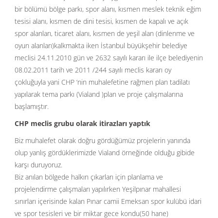
bir bölümü bölge parkı, spor alanı, kısmen meslek teknik eğim
tesisi alanı, kısmen de dini tesisi, kısmen de kapalı ve açık
spor alanları, ticaret alanı, kısmen de yeşil alan (dinlenme ve
oyun alanları)kalkmakta iken İstanbul büyükşehir belediye
meclisi 24.11.2010 gün ve 2632 sayılı kararı ile ilçe belediyenin
08.02.2011 tarih ve 2011 /244 sayılı meclis kararı oy
çokluğuyla yani CHP ‘nin muhalefetine rağmen plan tadilatı
yapılarak tema parkı (Vialand )plan ve proje çalışmalarına
başlamıştır.
CHP meclis grubu olarak itirazları yaptık
Biz muhalefet olarak doğru gördüğümüz projelerin yanında
olup yanlış gördüklerimizde Vialand örneğinde olduğu gibide
karşı duruyoruz.
Biz anılan bölgede halkın çıkarları için planlama ve
projelendirme çalışmaları yapılırken Yeşilpınar mahallesi
sınırları içerisinde kalan Pınar camii Emeksan spor kulübü idari
ve spor tesisleri ve bir miktar gece kondu(50 hane)