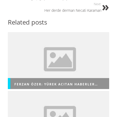
o
n
Next:
Her derde derman Necati Karaman
k
Related posts
FERZAN ÖZER: YÜREK ACITAN HABERLER…