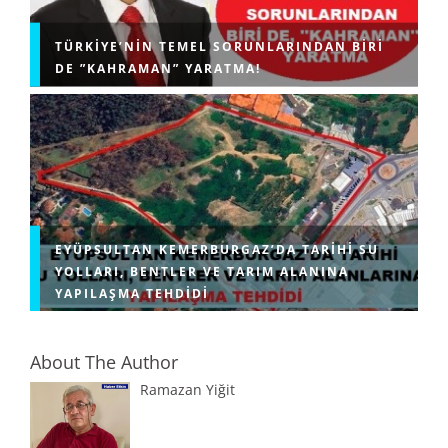
TÜRKIYE’NIN TEMEL SORUNLARINDAN BIRI
DE ”KAHRAMAN” YARATMA!
EYÜPSULTAN KEMERBURGAZ’DA TARIHI SU
YOLLARI, BENTLER VE TARIM ALANINA
YAPILAŞMA TEHDIDI
About The Author
Ramazan Yiğit