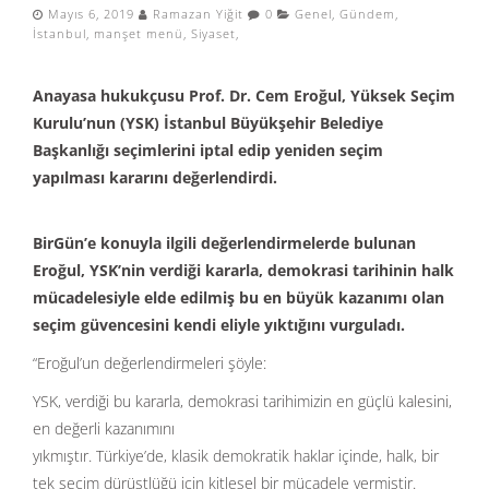
Mayıs 6, 2019
Ramazan Yiğit
0
Genel
,
Gündem
,
İstanbul
,
manşet menü
,
Siyaset
,
Anayasa hukukçusu Prof. Dr. Cem Eroğul, Yüksek Seçim
Kurulu’nun (YSK) İstanbul Büyükşehir Belediye
Başkanlığı seçimlerini iptal edip yeniden seçim
yapılması kararını değerlendirdi.
BirGün’e konuyla ilgili değerlendirmelerde bulunan
Eroğul, YSK’nin verdiği kararla, demokrasi tarihinin halk
mücadelesiyle elde edilmiş bu en büyük kazanımı olan
seçim güvencesini kendi eliyle yıktığını vurguladı.
“Eroğul’un değerlendirmeleri şöyle:
YSK, verdiği bu kararla, demokrasi tarihimizin en güçlü kalesini,
en değerli kazanımını
yıkmıştır. Türkiye’de, klasik demokratik haklar içinde, halk, bir
tek seçim dürüstlüğü için kitlesel bir mücadele vermiştir.