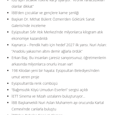
olanlar dikkat”
İBB’den çocuklar ve gençlere karne şenliği
Başkan Dr. Mithat Bülent Özmen’den Göktürk Sanat
Galerisi’nde inceleme
Eyüpsultan Sıfır Atık Merkezi’nde milyonlarca kilogram atık
ekonomiye kazandırıldı
Kaynarca – Pendik hattı için hedef 2027 ilk yarısı. Nuri Aslan:
”Anadolu yakası’nın altını demir ağlarla ördük”
Erkan Baş: Bu insanları çaresiz sanıyorsunuz, öğretmenlerin
arkasında milyonlarca onurlu insan var!
198 Kilodan yeni bir hayata: Eyüpsultan Belediyesi’nden
umut veren proje
Eyüpsultan’da renk cümbüşü
“Bağımsızlık Köyü Umudun Eserleri” sergisi açıldı
İETT Sinema ve Mizah ustalarını buluşturuyor…
İBB Başkanvekili Nuri Aslan Muharrem ayı orucunda Kartal
Cemevi’nde canlarla buluştu