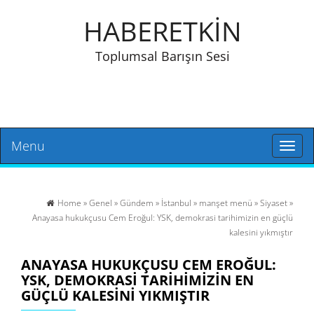
HABERETKİN
Toplumsal Barışın Sesi
Menu
Toggl
naviga
Home
»
Genel
»
Gündem
»
İstanbul
»
manşet menü
»
Siyaset
»
Anayasa hukukçusu Cem Eroğul: YSK, demokrasi tarihimizin en güçlü
kalesini yıkmıştır
ANAYASA HUKUKÇUSU CEM EROĞUL:
YSK, DEMOKRASI TARIHIMIZIN EN
GÜÇLÜ KALESINI YIKMIŞTIR