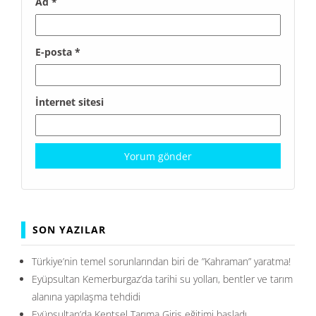
Ad
*
E-posta
*
İnternet sitesi
SON YAZILAR
Türkiye’nin temel sorunlarından biri de ”Kahraman” yaratma!
Eyüpsultan Kemerburgaz’da tarihi su yolları, bentler ve tarım
alanına yapılaşma tehdidi
Eyüpsultan’da Kentsel Tarıma Giriş eğitimi başladı