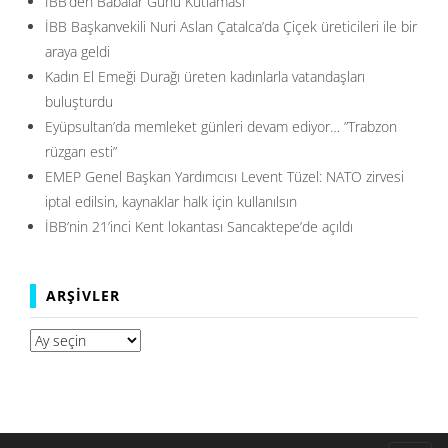
İBB’den Babalar Günü Kutlaması
İBB Başkanvekili Nuri Aslan Çatalca’da Çiçek üreticileri ile bir
araya geldi
Kadın El Emeği Durağı üreten kadınlarla vatandaşları
buluşturdu
Eyüpsultan’da memleket günleri devam ediyor… ”Trabzon
rüzgarı esti”
EMEP Genel Başkan Yardımcısı Levent Tüzel: NATO zirvesi
iptal edilsin, kaynaklar halk için kullanılsın
İBB’nin 21’inci Kent lokantası Sancaktepe’de açıldı
ARŞIVLER
Arşivler