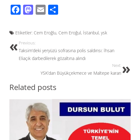
F
M
E
S
ac
as
m
h
e
to
ail
ar
Etiketler:
Cem Eroğlu
,
Cem Eroğul
,
İstanbul
,
ysk
b
d
e
Previous:
o
o
Taksim’deki yeryüzü sofrasına polis saldırısı: İhsan
o
n
Eliaçık darbedilerek gözaltına alındı
k
Next:
YSK’dan Büyükçekmece ve Maltepe kararı
Related posts