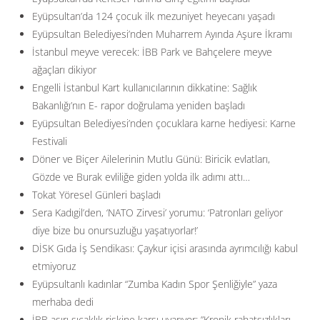
Eyüpsultan’da 124 çocuk ilk mezuniyet heyecanı yaşadı
Eyüpsultan Belediyesi’nden Muharrem Ayında Aşure İkramı
İstanbul meyve verecek: İBB Park ve Bahçelere meyve
ağaçları dikiyor
Engelli İstanbul Kart kullanıcılarının dikkatine: Sağlık
Bakanlığı’nın E- rapor doğrulama yeniden başladı
Eyüpsultan Belediyesi’nden çocuklara karne hediyesi: Karne
Festivali
Döner ve Biçer Ailelerinin Mutlu Günü: Biricik evlatları,
Gözde ve Burak evliliğe giden yolda ilk adımı attı…
Tokat Yöresel Günleri başladı
Sera Kadıgil’den, ‘NATO Zirvesi’ yorumu: ‘Patronları geliyor
diye bize bu onursuzluğu yaşatıyorlar!’
DİSK Gıda İş Sendikası: Çaykur içisi arasında ayrımcılığı kabul
etmiyoruz
Eyüpsultanlı kadınlar “Zumba Kadın Spor Şenliğiyle” yaza
merhaba dedi
İBB aşırı sıcaklık riskine karşı uyarıyor: ”Kronik rahatsızlıkları