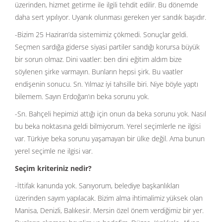
üzerinden, hizmet getirme ile ilgili tehdit edilir. Bu dönemde
daha sert yıpılıyor. Uyanık olunması gereken yer sandık başıdır.
-Bizim 25 Haziran’da sistemimiz çökmedi. Sonuçlar geldi.
Seçmen sardığa giderse siyasi partiler sandığı korursa büyük
bir sorun olmaz. Dini vaatler: ben dini eğitim aldım bize
söylenen şirke varmayın. Bunların hepsi şirk. Bu vaatler
endişenin sonucu. Sn. Yılmaz iyi tahsille biri. Niye böyle yaptı
bilemem. Sayın Erdoğan’ın beka sorunu yok.
-Sn. Bahçeli hepimizi attığı için onun da beka sorunu yok. Nasıl
bu beka noktasına geldi bilmiyorum. Yerel seçimlerle ne ilgisi
var. Türkiye beka sorunu yaşamayan bir ülke değil. Ama bunun
yerel seçimle ne ilgisi var.
Seçim kriteriniz nedir?
-İttifak kanunda yok. Sanıyorum, belediye başkanlıkları
üzerinden sayım yapılacak. Bizim alma ihtimalimiz yüksek olan
Manisa, Denizli, Balıkesir. Mersin özel önem verdiğimiz bir yer.