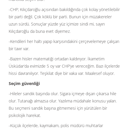
-CHP; Kılıçdaroğlu açısından bakıldığında çok kolay yönetilebilir
bir parti değil. Çok köklü bir parti. Bunun için müzakereler
uzun sürdü. Sonuçlar yüzde yüz içimize sindi mi, sayın
Kılıçdaroğlu da buna evet diyemez.
-Kendileri her haltı yapıp karşısındakini çerçevelemeye çalışan
bir tavır var.
-Bazen hisler matematiği ortadan kaldırıyor. İkametim
Üsküdar’da evimizde 5 oy var CHP’ye vereceğim. Bazı ilçelerde
hissi davranılıyor. Teşkilat diye bir vaka var. Maalesef oluyor.
Seçim güvenliği
-Hileler sandık başında olur. Sigara içmeye dışarı çıkarsa hile
olur. Tutanağı almazsa olur. Yazılıma müdahale konusu yalan.
Bu seçmeni sandık başına gitmemesi için yürütülen bir
psikolojik harekat.
-Küçük ilçelerde, kaymakam, polis müdürü muhtarlar