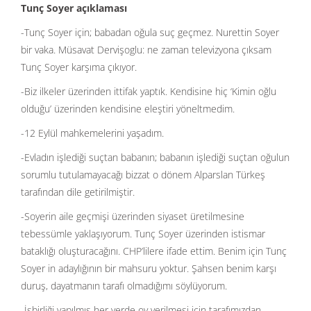
Tunç Soyer açıklaması
-Tunç Soyer için; babadan oğula suç geçmez. Nurettin Soyer
bir vaka. Müsavat Dervişoglu: ne zaman televizyona çıksam
Tunç Soyer karşıma çıkıyor.
-Biz ilkeler üzerinden ittifak yaptık. Kendisine hiç ‘Kimin oğlu
olduğu’ üzerinden kendisine eleştiri yöneltmedim.
-12 Eylül mahkemelerini yaşadım.
-Evladın işlediği suçtan babanın; babanın işlediği suçtan oğulun
sorumlu tutulamayacağı bizzat o dönem Alparslan Türkeş
tarafından dile getirilmiştir.
-Soyerin aile geçmişi üzerinden siyaset üretilmesine
tebessümle yaklaşıyorum. Tunç Soyer üzerinden istismar
bataklığı oluşturacağını. CHP’lilere ifade ettim. Benim için Tunç
Soyer in adaylığının bir mahsuru yoktur. Şahsen benim karşı
duruş, dayatmanın tarafı olmadığımı söylüyorum.
-İşbirliği yapılmış her yerde oy verilmesi için tarafımızdan