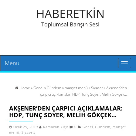
HABERETKİN
Toplumsal Barışın Sesi
Menu
Toggl
naviga
Home
»
Genel
»
Gündem
»
manşet menü
»
Siyaset
» Akşener’den
çarpıcı açıklamalar: HDP, Tunç Soyer, Melih Gökçek…
AKŞENER’DEN ÇARPICI AÇIKLAMALAR:
HDP, TUNÇ SOYER, MELIH GÖKÇEK…
Ocak 29, 2019
Ramazan Yiğit
0
Genel
,
Gündem
,
manşet
menü
,
Siyaset
,