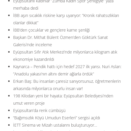
Eyüpsultanlı kadınlar “Zumba Kadın Spor Şenliğiyle” yaza
merhaba dedi
İBB aşırı sıcaklık riskine karşı uyarıyor: ”Kronik rahatsızlıkları
olanlar dikkat”
İBB’den çocuklar ve gençlere karne şenliği
Başkan Dr. Mithat Bülent Özmen’den Göktürk Sanat
Galerisi’nde inceleme
Eyüpsultan Sıfır Atık Merkezi’nde milyonlarca kilogram atık
ekonomiye kazandırıldı
Kaynarca – Pendik hattı için hedef 2027 ilk yarısı. Nuri Aslan:
”Anadolu yakası’nın altını demir ağlarla ördük”
Erkan Baş: Bu insanları çaresiz sanıyorsunuz, öğretmenlerin
arkasında milyonlarca onurlu insan var!
198 Kilodan yeni bir hayata: Eyüpsultan Belediyesi’nden
umut veren proje
Eyüpsultan’da renk cümbüşü
“Bağımsızlık Köyü Umudun Eserleri” sergisi açıldı
İETT Sinema ve Mizah ustalarını buluşturuyor…