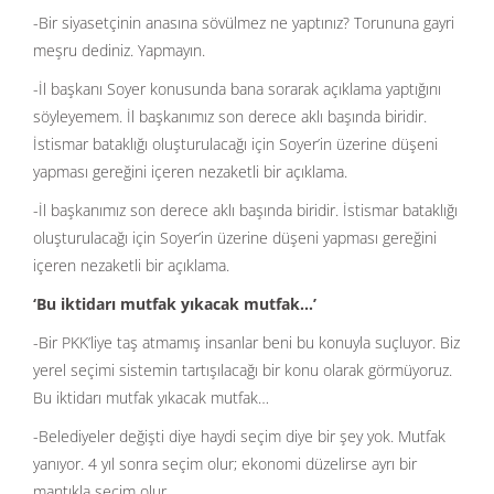
-Bir siyasetçinin anasına sövülmez ne yaptınız? Torununa gayri
meşru dediniz. Yapmayın.
-İl başkanı Soyer konusunda bana sorarak açıklama yaptığını
söyleyemem. İl başkanımız son derece aklı başında biridir.
İstismar bataklığı oluşturulacağı için Soyer’in üzerine düşeni
yapması gereğini içeren nezaketli bir açıklama.
-İl başkanımız son derece aklı başında biridir. İstismar bataklığı
oluşturulacağı için Soyer’in üzerine düşeni yapması gereğini
içeren nezaketli bir açıklama.
‘Bu iktidarı mutfak yıkacak mutfak…’
-Bir PKK’liye taş atmamış insanlar beni bu konuyla suçluyor. Biz
yerel seçimi sistemin tartışılacağı bir konu olarak görmüyoruz.
Bu iktidarı mutfak yıkacak mutfak…
-Belediyeler değişti diye haydi seçim diye bir şey yok. Mutfak
yanıyor. 4 yıl sonra seçim olur; ekonomi düzelirse ayrı bir
mantıkla seçim olur.