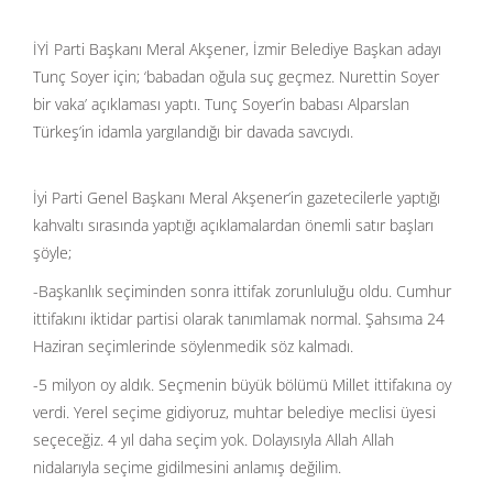
İYİ Parti Başkanı Meral Akşener, İzmir Belediye Başkan adayı
Tunç Soyer için; ‘babadan oğula suç geçmez. Nurettin Soyer
bir vaka’ açıklaması yaptı. Tunç Soyer’in babası Alparslan
Türkeş’in idamla yargılandığı bir davada savcıydı.
İyi Parti Genel Başkanı Meral Akşener’in gazetecilerle yaptığı
kahvaltı sırasında yaptığı açıklamalardan önemli satır başları
şöyle;
-Başkanlık seçiminden sonra ittifak zorunluluğu oldu. Cumhur
ittifakını iktidar partisi olarak tanımlamak normal. Şahsıma 24
Haziran seçimlerinde söylenmedik söz kalmadı.
-5 milyon oy aldık. Seçmenin büyük bölümü Millet ittifakına oy
verdi. Yerel seçime gidiyoruz, muhtar belediye meclisi üyesi
seçeceğiz. 4 yıl daha seçim yok. Dolayısıyla Allah Allah
nidalarıyla seçime gidilmesini anlamış değilim.