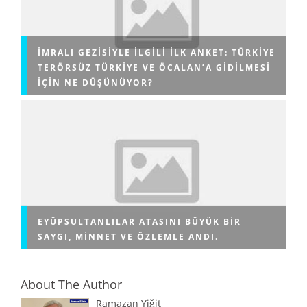
İMRALI GEZISIYLE ILGILI ILK ANKET: TÜRKIYE
TERÖRSÜZ TÜRKIYE VE ÖCALAN’A GIDILMESI
IÇIN NE DÜŞÜNÜYOR?
EYÜPSULTANLILAR ATASINI BÜYÜK BIR
SAYGI, MINNET VE ÖZLEMLE ANDI.
About The Author
Ramazan Yiğit