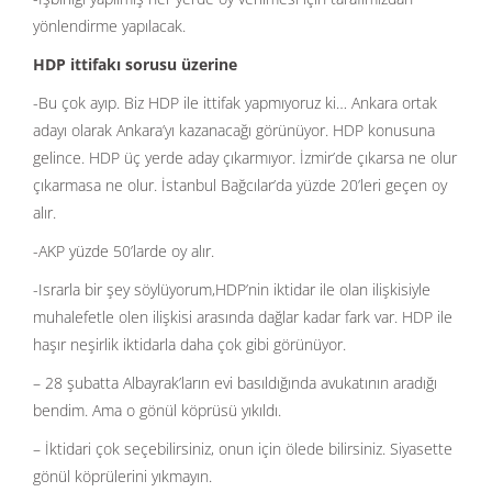
yönlendirme yapılacak.
HDP ittifakı sorusu üzerine
-Bu çok ayıp. Biz HDP ile ittifak yapmıyoruz ki… Ankara ortak
adayı olarak Ankara’yı kazanacağı görünüyor. HDP konusuna
gelince. HDP üç yerde aday çıkarmıyor. İzmir’de çıkarsa ne olur
çıkarmasa ne olur. İstanbul Bağcılar’da yüzde 20’leri geçen oy
alır.
-AKP yüzde 50’larde oy alır.
-Israrla bir şey söylüyorum,HDP’nin iktidar ile olan ilişkisiyle
muhalefetle olen ilişkisi arasında dağlar kadar fark var. HDP ile
haşır neşirlik iktidarla daha çok gibi görünüyor.
– 28 şubatta Albayrak’ların evi basıldığında avukatının aradığı
bendim. Ama o gönül köprüsü yıkıldı.
– İktidari çok seçebilirsiniz, onun için ölede bilirsiniz. Siyasette
gönül köprülerini yıkmayın.