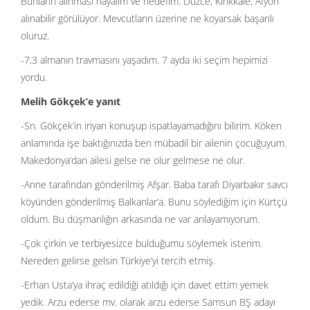
Bunların alınması hayalim ve hedefim. Düzce, Kırıkkale, Afyon
alınabilir görülüyor. Mevcutların üzerine ne koyarsak başarılı
oluruz.
-7,3 almanın travmasını yaşadım. 7 ayda iki seçim hepimizi
yordu.
Melih Gökçek’e yanıt
-Sn. Gökçek’in iriyarı konuşup ispatlayamadığını bilirim. Köken
anlamında işe baktığınızda ben mübadil bir ailenin çocuğuyum.
Makedonya’dan ailesi gelse ne olur gelmese ne olur.
-Anne tarafından gönderilmiş Afşar. Baba tarafı Diyarbakır savcı
köyünden gönderilmiş Balkanlar’a. Bunu söylediğim için Kürtçü
oldum. Bu düşmanlığın arkasında ne var anlayamıyorum.
-Çok çirkin ve terbiyesizce bulduğumu söylemek isterim.
Nereden gelirse gelsin Türkiye’yi tercih etmiş.
-Erhan Usta’ya ihraç edildiği atıldığı için davet ettim yemek
yedik. Arzu ederse mv. olarak arzu ederse Samsun BŞ adayı