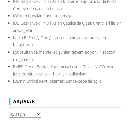
İBB Başkanvekili Nuri Aslan Muharrem ayı orucunda Kartal
Cemevi’nde canlarla buluştu
İBB’den Babalar Günü Kutlaması
İBB Başkanvekili Nuri Aslan Çatalca’da Çiçek üreticileri ile bir
araya geldi
Kadın El Emeği Durağı üreten kadınlarla vatandaşları
buluşturdu
Eyüpsultan’da memleket günleri devam ediyor… ”Trabzon
rüzgarı esti”
EMEP Genel Başkan Yardımcısı Levent Tüzel: NATO zirvesi
iptal edilsin, kaynaklar halk için kullanılsın
İBB’nin 21’inci Kent lokantası Sancaktepe’de açıldı
ARŞIVLER
Arşivler