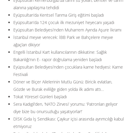
Eyüpsultan Kemerburgaz’da tarihi su yolları, bentler ve tarım
alanına yapılaşma tehdidi
Eyüpsultan’da Kentsel Tarıma Giriş eğitimi başladı
Eyüpsultan’da 124 çocuk ilk mezuniyet heyecanı yaşadı
Eyüpsultan Belediyesi’nden Muharrem Ayında Aşure İkramı
İstanbul meyve verecek: İBB Park ve Bahçelere meyve
ağaçları dikiyor
Engelli İstanbul Kart kullanıcılarının dikkatine: Sağlık
Bakanlığı’nın E- rapor doğrulama yeniden başladı
Eyüpsultan Belediyesi’nden çocuklara karne hediyesi: Karne
Festivali
Döner ve Biçer Ailelerinin Mutlu Günü: Biricik evlatları,
Gözde ve Burak evliliğe giden yolda ilk adımı attı…
Tokat Yöresel Günleri başladı
Sera Kadıgil’den, ‘NATO Zirvesi’ yorumu: ‘Patronları geliyor
diye bize bu onursuzluğu yaşatıyorlar!’
DİSK Gıda İş Sendikası: Çaykur içisi arasında ayrımcılığı kabul
etmiyoruz