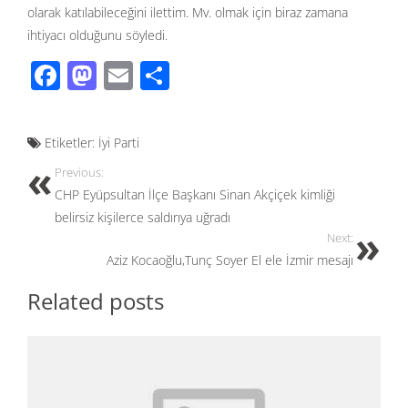
olarak katılabileceğini ilettim. Mv. olmak için biraz zamana
ihtiyacı olduğunu söyledi.
F
M
E
S
ac
as
m
h
e
to
ail
ar
Etiketler:
İyi Parti
b
d
e
Previous:
o
o
CHP Eyüpsultan İlçe Başkanı Sinan Akçiçek kimliği
o
n
belirsiz kişilerce saldırıya uğradı
k
Next:
Aziz Kocaoğlu,Tunç Soyer El ele İzmir mesajı
Related posts