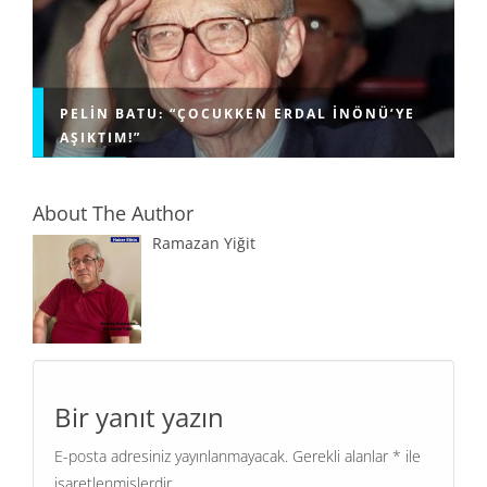
PELIN BATU: “ÇOCUKKEN ERDAL İNÖNÜ’YE
AŞIKTIM!”
About The Author
Ramazan Yiğit
Bir yanıt yazın
E-posta adresiniz yayınlanmayacak.
Gerekli alanlar
*
ile
işaretlenmişlerdir