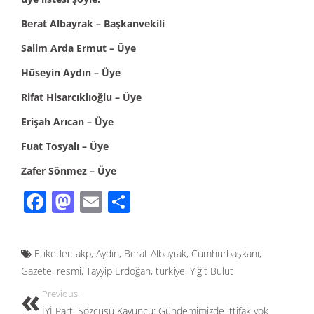
Berat Albayrak – Başkanvekili
Salim Arda Ermut – Üye
Hüseyin Aydın – Üye
Rifat Hisarcıklıoğlu – Üye
Erişah Arıcan – Üye
Fuat Tosyalı – Üye
Zafer Sönmez – Üye
F
M
E
S
ac
as
m
h
e
to
ail
ar
Etiketler:
akp
,
Aydın
,
Berat Albayrak
,
Cumhurbaşkanı
,
b
d
e
Gazete
,
resmi
,
Tayyip Erdoğan
,
türkiye
,
Yiğit Bulut
o
o
Previous:
o
n
İYİ Parti Sözcüsü Kavuncu: Gündemimizde ittifak yok