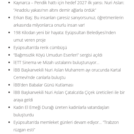
Kaynarca – Pendik hattı için hedef 2027 ilk yarısı. Nuri Aslan:
”Anadolu yakası’nın altını demir ağlarla ördük”
Erkan Baş: Bu insanları çaresiz sanıyorsunuz, öğretmenlerin
arkasında milyonlarca onurlu insan var!
198 Kilodan yeni bir hayata: Eyüpsultan Belediyesi’nden
umut veren proje
Eyüpsultan’da renk cümbüşü
“Bağımsızlık Köyü Umudun Eserleri” sergisi açıldı
İETT Sinema ve Mizah ustalarını buluşturuyor…
İBB Başkanvekili Nuri Aslan Muharrem ayı orucunda Kartal
Cemevi’nde canlarla buluştu
İBB’den Babalar Günü Kutlaması
İBB Başkanvekili Nuri Aslan Çatalca’da Çiçek üreticileri ile bir
araya geldi
Kadın El Emeği Durağı üreten kadınlarla vatandaşları
buluşturdu
Eyüpsultan’da memleket günleri devam ediyor… ”Trabzon
rüzgarı esti”