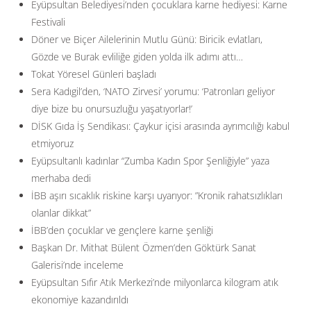
Eyüpsultan Belediyesi’nden çocuklara karne hediyesi: Karne
Festivali
Döner ve Biçer Ailelerinin Mutlu Günü: Biricik evlatları,
Gözde ve Burak evliliğe giden yolda ilk adımı attı…
Tokat Yöresel Günleri başladı
Sera Kadıgil’den, ‘NATO Zirvesi’ yorumu: ‘Patronları geliyor
diye bize bu onursuzluğu yaşatıyorlar!’
DİSK Gıda İş Sendikası: Çaykur içisi arasında ayrımcılığı kabul
etmiyoruz
Eyüpsultanlı kadınlar “Zumba Kadın Spor Şenliğiyle” yaza
merhaba dedi
İBB aşırı sıcaklık riskine karşı uyarıyor: ”Kronik rahatsızlıkları
olanlar dikkat”
İBB’den çocuklar ve gençlere karne şenliği
Başkan Dr. Mithat Bülent Özmen’den Göktürk Sanat
Galerisi’nde inceleme
Eyüpsultan Sıfır Atık Merkezi’nde milyonlarca kilogram atık
ekonomiye kazandırıldı