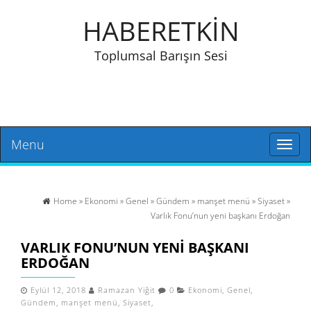
HABERETKİN
Toplumsal Barışın Sesi
Menu
Toggl
naviga
Home
»
Ekonomi
»
Genel
»
Gündem
»
manşet menü
»
Siyaset
»
Varlık Fonu’nun yeni başkanı Erdoğan
VARLIK FONU’NUN YENI BAŞKANI
ERDOĞAN
Eylül 12, 2018
Ramazan Yiğit
0
Ekonomi
,
Genel
,
Gündem
,
manşet menü
,
Siyaset
,