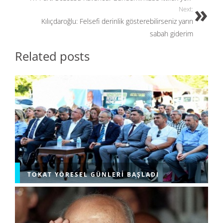
k
Next:
Kılıçdaroğlu: Felsefi derinlik gösterebilirseniz yarın
sabah giderim
Related posts
TOKAT YÖRESEL GÜNLERI BAŞLADI