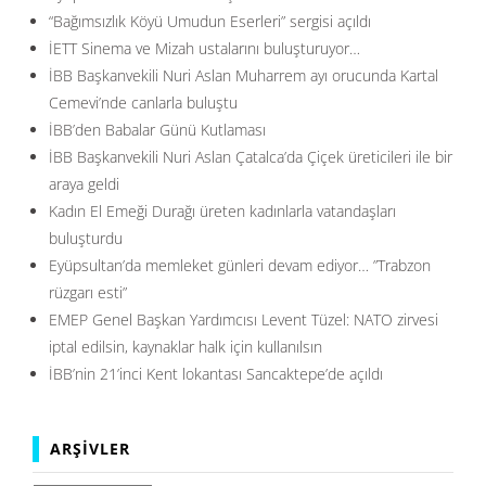
“Bağımsızlık Köyü Umudun Eserleri” sergisi açıldı
İETT Sinema ve Mizah ustalarını buluşturuyor…
İBB Başkanvekili Nuri Aslan Muharrem ayı orucunda Kartal
Cemevi’nde canlarla buluştu
İBB’den Babalar Günü Kutlaması
İBB Başkanvekili Nuri Aslan Çatalca’da Çiçek üreticileri ile bir
araya geldi
Kadın El Emeği Durağı üreten kadınlarla vatandaşları
buluşturdu
Eyüpsultan’da memleket günleri devam ediyor… ”Trabzon
rüzgarı esti”
EMEP Genel Başkan Yardımcısı Levent Tüzel: NATO zirvesi
iptal edilsin, kaynaklar halk için kullanılsın
İBB’nin 21’inci Kent lokantası Sancaktepe’de açıldı
ARŞIVLER