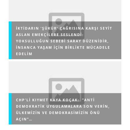
İKTIDARIN ‘ŞÜKÜR’ ÇAĞRISINA KARŞI SEYIT
ASLAN EMEKÇILERE SESLENDI:
YOKSULLUĞUN SEBEBI SARAY DÜZENIDIR,
INSANCA YAŞAM IÇIN BIRLIKTE MÜCADELE
EDELIM
CHP’LI KIYMET KAYA KOÇAK: ”ANTI
DEMOKRATIK UYGULAMALARA SON VERIN,
ÜLKEMIZIN VE DEMOKRASIMIZIN ÖNÜ
AÇIN”…