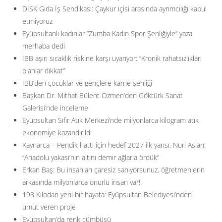
DİSK Gıda İş Sendikası: Çaykur içisi arasında ayrımcılığı kabul
etmiyoruz
Eyüpsultanlı kadınlar “Zumba Kadın Spor Şenliğiyle” yaza
merhaba dedi
İBB aşırı sıcaklık riskine karşı uyarıyor: ”Kronik rahatsızlıkları
olanlar dikkat”
İBB’den çocuklar ve gençlere karne şenliği
Başkan Dr. Mithat Bülent Özmen’den Göktürk Sanat
Galerisi’nde inceleme
Eyüpsultan Sıfır Atık Merkezi’nde milyonlarca kilogram atık
ekonomiye kazandırıldı
Kaynarca – Pendik hattı için hedef 2027 ilk yarısı. Nuri Aslan:
”Anadolu yakası’nın altını demir ağlarla ördük”
Erkan Baş: Bu insanları çaresiz sanıyorsunuz, öğretmenlerin
arkasında milyonlarca onurlu insan var!
198 Kilodan yeni bir hayata: Eyüpsultan Belediyesi’nden
umut veren proje
Eyüpsultan’da renk cümbüşü