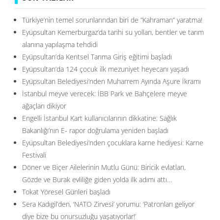
Türkiye’nin temel sorunlarından biri de ”Kahraman” yaratma!
Eyüpsultan Kemerburgaz’da tarihi su yolları, bentler ve tarım
alanına yapılaşma tehdidi
Eyüpsultan’da Kentsel Tarıma Giriş eğitimi başladı
Eyüpsultan’da 124 çocuk ilk mezuniyet heyecanı yaşadı
Eyüpsultan Belediyesi’nden Muharrem Ayında Aşure İkramı
İstanbul meyve verecek: İBB Park ve Bahçelere meyve
ağaçları dikiyor
Engelli İstanbul Kart kullanıcılarının dikkatine: Sağlık
Bakanlığı’nın E- rapor doğrulama yeniden başladı
Eyüpsultan Belediyesi’nden çocuklara karne hediyesi: Karne
Festivali
Döner ve Biçer Ailelerinin Mutlu Günü: Biricik evlatları,
Gözde ve Burak evliliğe giden yolda ilk adımı attı…
Tokat Yöresel Günleri başladı
Sera Kadıgil’den, ‘NATO Zirvesi’ yorumu: ‘Patronları geliyor
diye bize bu onursuzluğu yaşatıyorlar!’