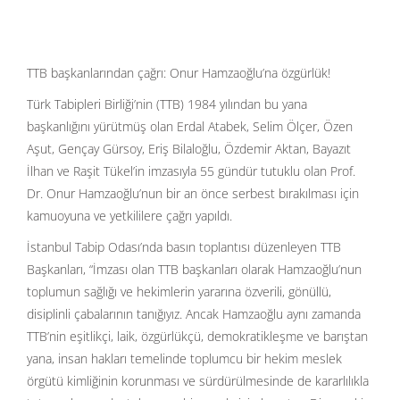
TTB başkanlarından çağrı: Onur Hamzaoğlu’na özgürlük!
Türk Tabipleri Birliği’nin (TTB) 1984 yılından bu yana
başkanlığını yürütmüş olan Erdal Atabek, Selim Ölçer, Özen
Aşut, Gençay Gürsoy, Eriş Bilaloğlu, Özdemir Aktan, Bayazıt
İlhan ve Raşit Tükel’in imzasıyla 55 gündür tutuklu olan Prof.
Dr. Onur Hamzaoğlu’nun bir an önce serbest bırakılması için
kamuoyuna ve yetkililere çağrı yapıldı.
İstanbul Tabip Odası’nda basın toplantısı düzenleyen TTB
Başkanları, “İmzası olan TTB başkanları olarak Hamzaoğlu’nun
toplumun sağlığı ve hekimlerin yararına özverili, gönüllü,
disiplinli çabalarının tanığıyız. Ancak Hamzaoğlu aynı zamanda
TTB’nin eşitlikçi, laik, özgürlükçü, demokratikleşme ve barıştan
yana, insan hakları temelinde toplumcu bir hekim meslek
örgütü kimliğinin korunması ve sürdürülmesinde de kararlılıkla