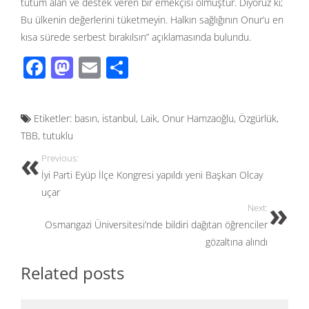
tutum alan ve destek veren bir emekçisi olmuştur. Diyoruz ki;
Bu ülkenin değerlerini tüketmeyin. Halkın sağlığının Onur’u en
kısa sürede serbest bırakılsın’’ açıklamasında bulundu.
F
M
E
S
ac
as
m
h
e
to
ail
ar
Etiketler:
basın
,
istanbul
,
Laik
,
Onur Hamzaoğlu
,
Özgürlük
,
b
d
e
TBB
,
tutuklu
o
o
Previous:
o
n
İyi Parti Eyüp İlçe Kongresi yapıldı yeni Başkan Olcay
k
uçar
Next:
Osmangazi Üniversitesi’nde bildiri dağıtan öğrenciler
gözaltına alındı
Related posts