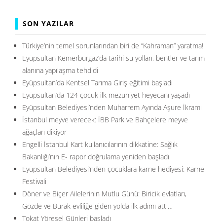
SON YAZILAR
Türkiye’nin temel sorunlarından biri de ”Kahraman” yaratma!
Eyüpsultan Kemerburgaz’da tarihi su yolları, bentler ve tarım
alanına yapılaşma tehdidi
Eyüpsultan’da Kentsel Tarıma Giriş eğitimi başladı
Eyüpsultan’da 124 çocuk ilk mezuniyet heyecanı yaşadı
Eyüpsultan Belediyesi’nden Muharrem Ayında Aşure İkramı
İstanbul meyve verecek: İBB Park ve Bahçelere meyve
ağaçları dikiyor
Engelli İstanbul Kart kullanıcılarının dikkatine: Sağlık
Bakanlığı’nın E- rapor doğrulama yeniden başladı
Eyüpsultan Belediyesi’nden çocuklara karne hediyesi: Karne
Festivali
Döner ve Biçer Ailelerinin Mutlu Günü: Biricik evlatları,
Gözde ve Burak evliliğe giden yolda ilk adımı attı…
Tokat Yöresel Günleri başladı