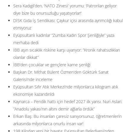
Sera Kadıgil’den, ‘NATO Zirvesi’ yorumu: ‘Patronları geliyor
diye bize bu onursuzluğu yaşatıyorlar!’
DİSK Gıda İş Sendikası: Çaykur içisi arasında ayrımcılığı kabul
etmiyoruz
Eyüpsultanlı kadınlar “Zumba Kadın Spor Şenliğiyle” yaza
merhaba dedi
İBB aşırı sıcaklık riskine karşı uyarıyor: ”Kronik rahatsızlıkları
olanlar dikkat”
İBB’den çocuklar ve gençlere karne şenliği
Başkan Dr. Mithat Bülent Özmen’den Göktürk Sanat
Galerisi’nde inceleme
Eyüpsultan Sıfır Atık Merkezi’nde milyonlarca kilogram atık
ekonomiye kazandırıldı
Kaynarca – Pendik hattı için hedef 2027 ilk yarısı. Nuri Aslan:
”Anadolu yakası’nın altını demir ağlarla ördük”
Erkan Baş: Bu insanları çaresiz sanıyorsunuz, öğretmenlerin
arkasında milyonlarca onurlu insan var!
198 Kilodan yeni bir hayata: Eyüpsultan Belediyesi’nden