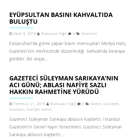
EYÜPSULTAN BASINI KAHVALTIDA
BULUŞTU
Ekim 9, 2019
Ramazan Yiğit
0
İstanbul
,
Eyüpsultan’da görev yapan basın mensupları Medya Haliç
Gazetesi’nin merkezinde düzenlediği kahvaltıda biraraya
geldiler. Bir araya...
GAZETECI SÜLEYMAN SARIKAYA’NIN
ACI GÜNÜ; ABLASI NAFIYE SAZLI
HAKKIN RAHMETINE YÜRÜDÜ
Temmuz 21, 2019
Ramazan Yiğit
0
Genel
,
Gündem
,
İstanbul
,
manşet menü
,
Gazeteci Süleyman Sarıkaya ablasını kaybetti. İstanbul
Gazetem’in Genel Yayın Yönetmeni, Gazeteci Süleyman
Sarıkaya ablasını kaybetti....