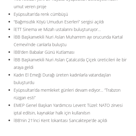
umut veren proje
Eyüpsultan’da renk cümbüşü
“Bağımsızlık Köyü Umudun Eserleri” sergisi açıldı
İETT Sinema ve Mizah ustalarını buluşturuyor…
İBB Başkanvekili Nuri Aslan Muharrem ayı orucunda Kartal
Cemevi’nde canlarla buluştu
İBB’den Babalar Günü Kutlaması
İBB Başkanvekili Nuri Aslan Çatalca’da Çiçek üreticileri ile bir
araya geldi
Kadın El Emeği Durağı üreten kadınlarla vatandaşları
buluşturdu
Eyüpsultan’da memleket günleri devam ediyor… ”Trabzon
rüzgarı esti”
EMEP Genel Başkan Yardımcısı Levent Tüzel: NATO zirvesi
iptal edilsin, kaynaklar halk için kullanılsın
İBB’nin 21’inci Kent lokantası Sancaktepe’de açıldı