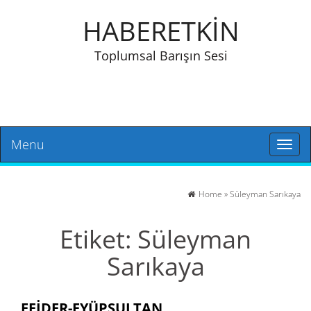
HABERETKİN
Toplumsal Barışın Sesi
Menu
Toggl
naviga
Home
»
Süleyman Sarıkaya
Etiket:
Süleyman
Sarıkaya
EFİDER-EYÜPSULTAN