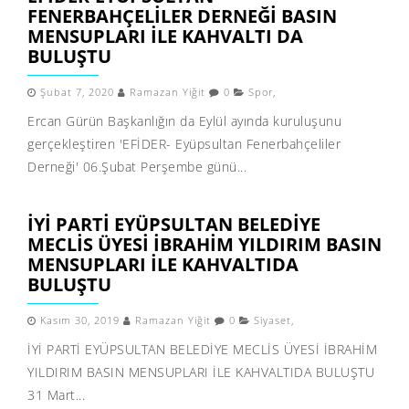
FENERBAHÇELILER DERNEĞI BASIN
MENSUPLARI ILE KAHVALTI DA
BULUŞTU
Şubat 7, 2020
Ramazan Yiğit
0
Spor
,
Ercan Gürün Başkanlığın da Eylül ayında kuruluşunu
gerçekleştiren 'EFİDER- Eyüpsultan Fenerbahçeliler
Derneği' 06.Şubat Perşembe günü...
İYİ PARTİ EYÜPSULTAN BELEDİYE
MECLİS ÜYESİ İBRAHİM YILDIRIM BASIN
MENSUPLARI İLE KAHVALTIDA
BULUŞTU
Kasım 30, 2019
Ramazan Yiğit
0
Siyaset
,
İYİ PARTİ EYÜPSULTAN BELEDİYE MECLİS ÜYESİ İBRAHİM
YILDIRIM BASIN MENSUPLARI İLE KAHVALTIDA BULUŞTU
31 Mart...