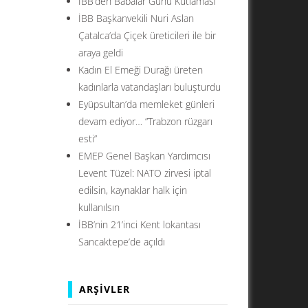
İBB’den Babalar Günü Kutlaması
İBB Başkanvekili Nuri Aslan
Çatalca’da Çiçek üreticileri ile bir
araya geldi
Kadın El Emeği Durağı üreten
kadınlarla vatandaşları buluşturdu
Eyüpsultan’da memleket günleri
devam ediyor… ”Trabzon rüzgarı
esti”
EMEP Genel Başkan Yardımcısı
Levent Tüzel: NATO zirvesi iptal
edilsin, kaynaklar halk için
kullanılsın
İBB’nin 21’inci Kent lokantası
Sancaktepe’de açıldı
ARŞIVLER