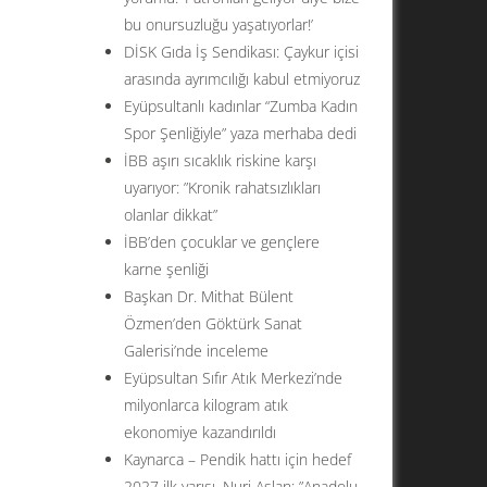
bu onursuzluğu yaşatıyorlar!’
DİSK Gıda İş Sendikası: Çaykur içisi
arasında ayrımcılığı kabul etmiyoruz
Eyüpsultanlı kadınlar “Zumba Kadın
Spor Şenliğiyle” yaza merhaba dedi
İBB aşırı sıcaklık riskine karşı
uyarıyor: ”Kronik rahatsızlıkları
olanlar dikkat”
İBB’den çocuklar ve gençlere
karne şenliği
Başkan Dr. Mithat Bülent
Özmen’den Göktürk Sanat
Galerisi’nde inceleme
Eyüpsultan Sıfır Atık Merkezi’nde
milyonlarca kilogram atık
ekonomiye kazandırıldı
Kaynarca – Pendik hattı için hedef
2027 ilk yarısı. Nuri Aslan: ”Anadolu