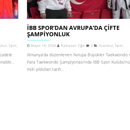
İBB SPOR’DAN AVRUPA’DA ÇIFTE
ŞAMPIYONLUK
nbul
,
Spor
,
Mayıs 14, 2026
Ramazan Yiğit
0
İstanbul
,
Spor
,
cadele
Almanya’da düzenlenen Avrupa Büyükler Taekwondo 
nalde...
Para Taekwondo Şampiyonası’nda İBB Spor Kulübü’n
milli yıldızları tarih...