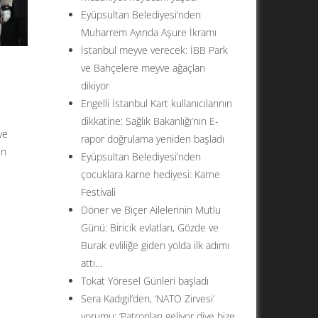
Eyüpsultan Belediyesi’nden
Muharrem Ayında Aşure İkramı
İstanbul meyve verecek: İBB Park
ve Bahçelere meyve ağaçları
dikiyor
Engelli İstanbul Kart kullanıcılarının
dikkatine: Sağlık Bakanlığı’nın E-
ve
rapor doğrulama yeniden başladı
ün
Eyüpsultan Belediyesi’nden
çocuklara karne hediyesi: Karne
Festivali
Döner ve Biçer Ailelerinin Mutlu
Günü: Biricik evlatları, Gözde ve
Burak evliliğe giden yolda ilk adımı
attı…
Tokat Yöresel Günleri başladı
Sera Kadıgil’den, ‘NATO Zirvesi’
yorumu: ‘Patronları geliyor diye bize