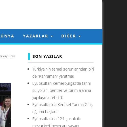
DÜNYA
YAZARLAR
DIĞER
erkay Erer
SON YAZILAR
Türkiye’nin temel sorunlarından biri
de ”Kahraman” yaratma!
Eyüpsultan Kemerburgaz’da tarihi
su yolları, bentler ve tarım alanına
yapılaşma tehdidi
Eyüpsultan’da Kentsel Tarıma Giriş
eğitimi başladı
Eyüpsultan’da 124 çocuk ilk
mezuniyet heyecanı yaşadı