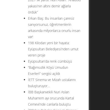
yakası’nın altını demir ağlarla
ördük”
Erkan Baş: Bu insanları çaresiz
sanıyorsunuz, öğretmenlerin
arkasında milyonlarca onurlu insan
var!
198 Kilodan yeni bir hayata:
Eyüpsultan Belediyesi’nden umut
veren proje
Eyüpsultan’da renk cümbüşü
“Bağımsızlık Köyü Umudun
Eserleri” sergisi açıldı
İETT Sinema ve Mizah ustalarını
buluşturuyor…
İBB Başkanvekili Nuri Aslan
Muharrem ayı orucunda Kartal
Cemevi’nde canlarla buluştu