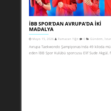
İBB SPOR’DAN AVRUPA’DA IKI
MADALYA
Mayıs 15, 2026
Ramazan Yiğit
0
Gündem
,
İsta
Avrupa Taekwondo Şampiyonası’nda 49 kiloda mü
eden İBB Spor Kulübü sporcusu Elif Sude Akgül, fi