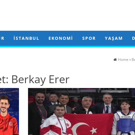
ÜR
İSTANBUL
EKONOMI
SPOR
YAŞAM
Home
»
B
et:
Berkay Erer