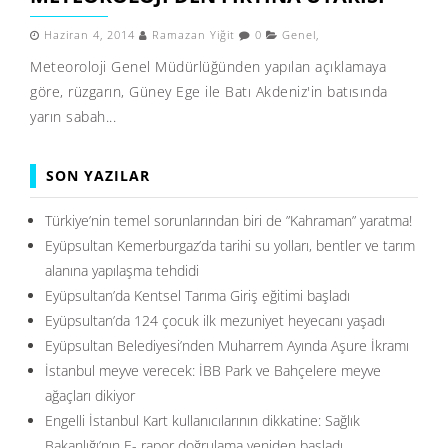
Haziran 4, 2014
Ramazan Yiğit
0
Genel
,
Meteoroloji Genel Müdürlüğünden yapılan açıklamaya
göre, rüzgarın, Güney Ege ile Batı Akdeniz'in batısında
yarın sabah...
SON YAZILAR
Türkiye’nin temel sorunlarından biri de ”Kahraman” yaratma!
Eyüpsultan Kemerburgaz’da tarihi su yolları, bentler ve tarım
alanına yapılaşma tehdidi
Eyüpsultan’da Kentsel Tarıma Giriş eğitimi başladı
Eyüpsultan’da 124 çocuk ilk mezuniyet heyecanı yaşadı
Eyüpsultan Belediyesi’nden Muharrem Ayında Aşure İkramı
İstanbul meyve verecek: İBB Park ve Bahçelere meyve
ağaçları dikiyor
Engelli İstanbul Kart kullanıcılarının dikkatine: Sağlık
Bakanlığı’nın E- rapor doğrulama yeniden başladı