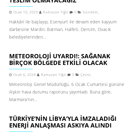
TESLIM OLMAYACAĞIZ
Ocak 10, 2025
Ramazan Yiğit
0
Gündem
,
Hakkâri ile başlayıp, Esenyurt ile devam eden kayyum
darbesine Mardin, Batman, Halfeti, Dersim, Ovacık
belediyelerinden...
METEOROLOJI UYARDI!: SAĞANAK
BIRÇOK BÖLGEDE ETKILI OLACAK
Ocak 6, 2024
Ramazan Yiğit
0
Çevre
,
Meteoroloji Genel Müdürlüğü, 6 Ocak Cumartesi gününe
ilişkin hava durumu raporunu yayımladı. Buna göre,
Marmara'nın...
TÜRKIYE’NIN LIBYA’YLA IMZALADIĞI
ENERJI ANLAŞMASI ASKIYA ALINDI