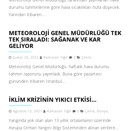
durumu tahminlerine göre hava sıcaklıkları hızla düşecek.
Yarından itibaren...
METEOROLOJI GENEL MÜDÜRLÜĞÜ TEK
TEK SIRALADI: SAĞANAK VE KAR
GELIYOR
Şubat 20, 2022
Ramazan Yiğit
0
Çevre
,
Meteoroloji Genel Müdürlüğü, haftalık hava durumu
tahmin raporunu yayımladı. Buna göre pazartesi
gününden itibaren İstanbul,...
İKLIM KRIZININ YIKICI ETKISI…
Ağustos 12, 2021
Ramazan Yiğit
0
Çevre
,
Dünya
,
Yangında yok olan alan 13 yıllık ortalamanın üzerinde
Avrupa Orman Yangını Bilgi Sisteminden alınan verilere...