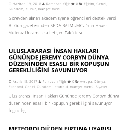
Haziran 19, 2018
Ramazan Yiğit
0
Eğitim
,
Genel
,
Gündem
,
Kültür
,
manşet menü
,
Görevden alınan akademisyene öğrencileri destek verdi
BirGün gazetesinden SEDA BALMUMCU'nun Haberi
Akdeniz Üniversitesi İletişim Fakültesi...
ULUSLARARASI İNSAN HAKLARI
GÜNÜNDE JEREMY CORBYN DÜNYA
DÜZENINDEN ESASLI BIR KOPUŞUN
GEREKLILIĞINI SAVUNUYOR
Aralık 18, 2017
Ramazan Yiğit
0
Avrupa
,
Dünya
,
Ekonomi
,
Genel
,
Gündem
,
İstanbul
,
manşet menü
,
Siyaset
,
Uluslararası İnsan Hakları Gününde Jeremy Corbyn dünya
düzeninden esaslı bir kopuşun gerekliliğini savunuyor
İngiliz İşçi...
METEOROLOJI'DEN FIRTINA UYARISI