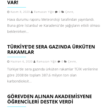
VAR!
Kasım 8, 2020
Ramazan Yiğit
0
Çevre
,
Hava durumu raporu Meteoroloji tarafından yayınlandı.
Buna göre İstanbul ve Karadeniz'de yağışların etkili olması
beklenirken...
TÜRKIYE’DE SERA GAZINDA ÜRKÜTEN
RAKAMLAR
Haziran 6, 2020
Ramazan Yiğit
0
Çevre
,
Türkiye'de sera gazında ürküten rakamlar TÜİK verilerine
göre 2008’de toplam 387,6 milyon ton olan
karbondioksit...
GÖREVDEN ALINAN AKADEMISYENE
ÖĞRENCILERI DESTEK VERDI