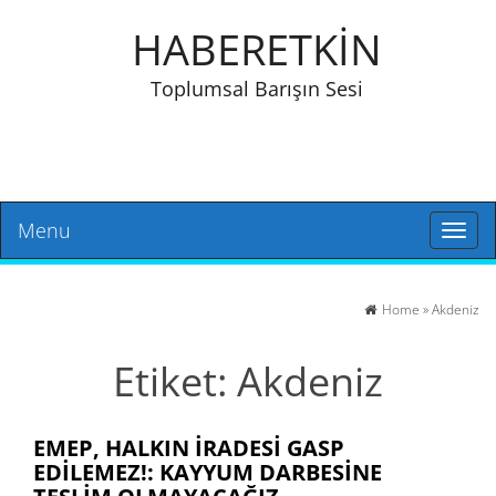
HABERETKİN
Toplumsal Barışın Sesi
Menu
Toggl
naviga
Home
»
Akdeniz
Etiket:
Akdeniz
EMEP, HALKIN IRADESI GASP
EDILEMEZ!: KAYYUM DARBESINE