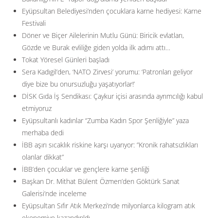
Eyüpsultan Belediyesi’nden çocuklara karne hediyesi: Karne
Festivali
Döner ve Biçer Ailelerinin Mutlu Günü: Biricik evlatları,
Gözde ve Burak evliliğe giden yolda ilk adımı attı…
Tokat Yöresel Günleri başladı
Sera Kadıgil’den, ‘NATO Zirvesi’ yorumu: ‘Patronları geliyor
diye bize bu onursuzluğu yaşatıyorlar!’
DİSK Gıda İş Sendikası: Çaykur içisi arasında ayrımcılığı kabul
etmiyoruz
Eyüpsultanlı kadınlar “Zumba Kadın Spor Şenliğiyle” yaza
merhaba dedi
İBB aşırı sıcaklık riskine karşı uyarıyor: ”Kronik rahatsızlıkları
olanlar dikkat”
İBB’den çocuklar ve gençlere karne şenliği
Başkan Dr. Mithat Bülent Özmen’den Göktürk Sanat
Galerisi’nde inceleme
Eyüpsultan Sıfır Atık Merkezi’nde milyonlarca kilogram atık
ekonomiye kazandırıldı