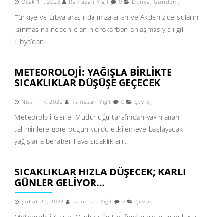
Ocak 11, 2023
Ramazan Yiğit
0
Dünya
,
Gündem
,
Türkiye ve Libya arasında imzalanan ve Akdeniz’de suların
ısınmasına neden olan hidrokarbon anlaşmasıyla ilgili
Libya’dan...
METEOROLOJI: YAĞIŞLA BIRLIKTE
SICAKLIKLAR DÜŞÜŞE GEÇECEK
Nisan 17, 2022
Ramazan Yiğit
0
Çevre
,
Meteoroloji Genel Müdürlüğü tarafından yayınlanan
tahminlere göre bugün yurdu etkilemeye başlayacak
yağışlarla beraber hava sıcaklıkları...
SICAKLIKLAR HIZLA DÜŞECEK; KARLI
GÜNLER GELIYOR…
Şubat 27, 2022
Ramazan Yiğit
0
Çevre
,
Meteoroloji Genel Müdürlüğü tarafından yayınlanan hava