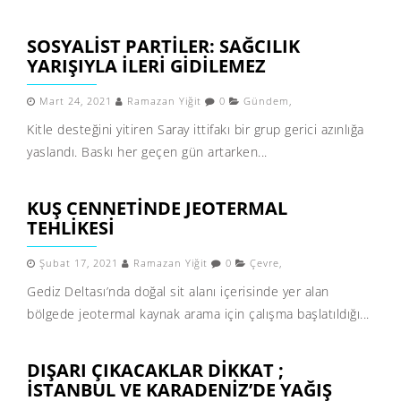
SOSYALIST PARTILER: SAĞCILIK
YARIŞIYLA ILERI GIDILEMEZ
Mart 24, 2021
Ramazan Yiğit
0
Gündem
,
Kitle desteğini yitiren Saray ittifakı bir grup gerici azınlığa
yaslandı. Baskı her geçen gün artarken...
KUŞ CENNETINDE JEOTERMAL
TEHLIKESI
Şubat 17, 2021
Ramazan Yiğit
0
Çevre
,
Gediz Deltası’nda doğal sit alanı içerisinde yer alan
bölgede jeotermal kaynak arama için çalışma başlatıldığı...
DIŞARI ÇIKACAKLAR DIKKAT ;
İSTANBUL VE KARADENIZ’DE YAĞIŞ