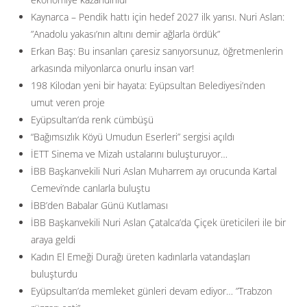
Kaynarca – Pendik hattı için hedef 2027 ilk yarısı. Nuri Aslan:
”Anadolu yakası’nın altını demir ağlarla ördük”
Erkan Baş: Bu insanları çaresiz sanıyorsunuz, öğretmenlerin
arkasında milyonlarca onurlu insan var!
198 Kilodan yeni bir hayata: Eyüpsultan Belediyesi’nden
umut veren proje
Eyüpsultan’da renk cümbüşü
“Bağımsızlık Köyü Umudun Eserleri” sergisi açıldı
İETT Sinema ve Mizah ustalarını buluşturuyor…
İBB Başkanvekili Nuri Aslan Muharrem ayı orucunda Kartal
Cemevi’nde canlarla buluştu
İBB’den Babalar Günü Kutlaması
İBB Başkanvekili Nuri Aslan Çatalca’da Çiçek üreticileri ile bir
araya geldi
Kadın El Emeği Durağı üreten kadınlarla vatandaşları
buluşturdu
Eyüpsultan’da memleket günleri devam ediyor… ”Trabzon