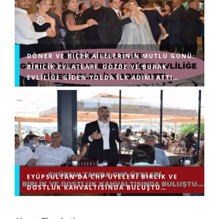
DÖNER VE BIÇER AILELERININ MUTLU GÜNÜ:
BIRICIK EVLATLARI, GÖZDE VE BURAK
EVLILIĞE GIDEN YOLDA ILK ADIMI ATTI…
EYÜPSULTAN’DA CHP ÜYELERI BIRLIK VE
DOSTLUK KAHVALTISINDA BULUŞTU…