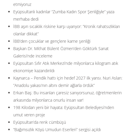
etmiyoruz
Eyüpsultanlı kadınlar “Zumba Kadın Spor Şenliğiyle” yaza
merhaba dedi
İBB aşırı sıcaklık riskine karşı uyarıyor: ”Kronik rahatsızlıkları
olanlar dikkat”
İBB’den çocuklar ve gençlere karne şenliği
Başkan Dr. Mithat Bülent Özmen’den Göktürk Sanat
Galerisi’nde inceleme
Eyüpsultan Sıfır Atık Merkezi’nde milyonlarca kilogram atık
ekonomiye kazandırıldı
Kaynarca – Pendik hattı için hedef 2027 ilk yarısı. Nuri Aslan:
”Anadolu yakası’nın altını demir ağlarla ördük”
Erkan Baş: Bu insanları çaresiz sanıyorsunuz, öğretmenlerin
arkasında milyonlarca onurlu insan var!
198 Kilodan yeni bir hayata: Eyüpsultan Belediyesi’nden
umut veren proje
Eyüpsultan’da renk cümbüşü
“Bağımsızlık Köyü Umudun Eserleri” sergisi açıldı