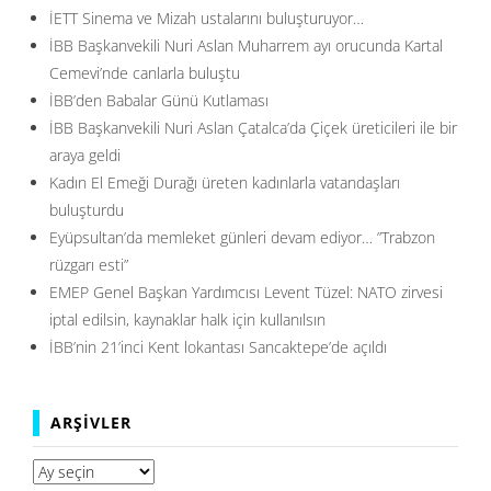
İETT Sinema ve Mizah ustalarını buluşturuyor…
İBB Başkanvekili Nuri Aslan Muharrem ayı orucunda Kartal
Cemevi’nde canlarla buluştu
İBB’den Babalar Günü Kutlaması
İBB Başkanvekili Nuri Aslan Çatalca’da Çiçek üreticileri ile bir
araya geldi
Kadın El Emeği Durağı üreten kadınlarla vatandaşları
buluşturdu
Eyüpsultan’da memleket günleri devam ediyor… ”Trabzon
rüzgarı esti”
EMEP Genel Başkan Yardımcısı Levent Tüzel: NATO zirvesi
iptal edilsin, kaynaklar halk için kullanılsın
İBB’nin 21’inci Kent lokantası Sancaktepe’de açıldı
ARŞIVLER
Arşivler