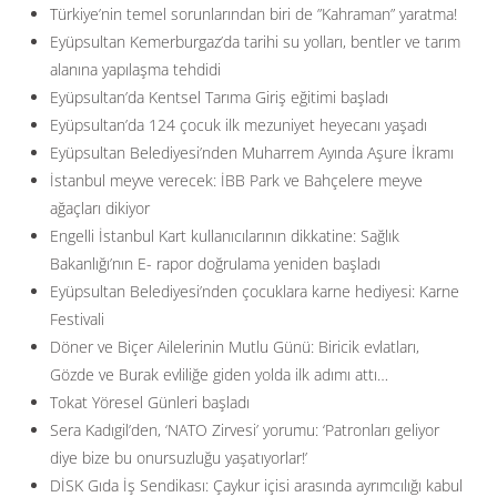
Türkiye’nin temel sorunlarından biri de ”Kahraman” yaratma!
Eyüpsultan Kemerburgaz’da tarihi su yolları, bentler ve tarım
alanına yapılaşma tehdidi
Eyüpsultan’da Kentsel Tarıma Giriş eğitimi başladı
Eyüpsultan’da 124 çocuk ilk mezuniyet heyecanı yaşadı
Eyüpsultan Belediyesi’nden Muharrem Ayında Aşure İkramı
İstanbul meyve verecek: İBB Park ve Bahçelere meyve
ağaçları dikiyor
Engelli İstanbul Kart kullanıcılarının dikkatine: Sağlık
Bakanlığı’nın E- rapor doğrulama yeniden başladı
Eyüpsultan Belediyesi’nden çocuklara karne hediyesi: Karne
Festivali
Döner ve Biçer Ailelerinin Mutlu Günü: Biricik evlatları,
Gözde ve Burak evliliğe giden yolda ilk adımı attı…
Tokat Yöresel Günleri başladı
Sera Kadıgil’den, ‘NATO Zirvesi’ yorumu: ‘Patronları geliyor
diye bize bu onursuzluğu yaşatıyorlar!’
DİSK Gıda İş Sendikası: Çaykur içisi arasında ayrımcılığı kabul