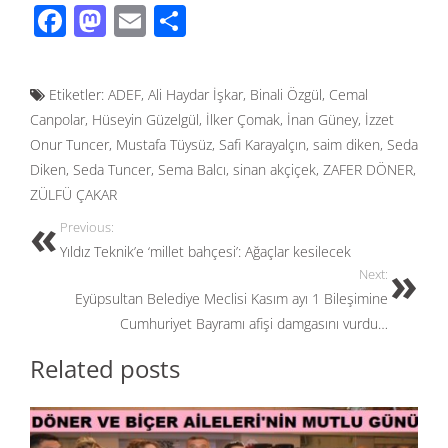
F
M
E
S
ac
as
m
h
e
to
ail
ar
Etiketler:
ADEF
,
Ali Haydar İşkar
,
Binali Özgül
,
Cemal
b
d
e
Canpolar
,
Hüseyin Güzelgül
,
İlker Çomak
,
İnan Güney
,
İzzet
o
o
Onur Tuncer
,
Mustafa Tüysüz
,
Safi Karayalçın
,
saim diken
,
Seda
o
n
Diken
,
Seda Tuncer
,
Sema Balcı
,
sinan akçiçek
,
ZAFER DÖNER
,
ZÜLFÜ ÇAKAR
k
Previous:
Yıldız Teknik’e ‘millet bahçesi’: Ağaçlar kesilecek
Next:
Eyüpsultan Belediye Meclisi Kasım ayı 1 Bileşimine
Cumhuriyet Bayramı afişi damgasını vurdu…
Related posts