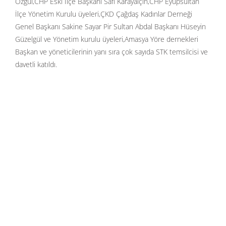
Özgül,CHP Eski İlçe Başkanı Safi Karayalçın,CHP Eyüpsultan
İlçe Yönetim Kurulu üyeleri,ÇKD Çağdaş Kadınlar Derneği
Genel Başkanı Sakine Sayar Pir Sultan Abdal Başkanı Hüseyin
Güzelgül ve Yönetim kurulu üyeleri,Amasya Yöre dernekleri
Başkan ve yöneticilerinin yanı sıra çok sayıda STK temsilcisi ve
davetli katıldı.