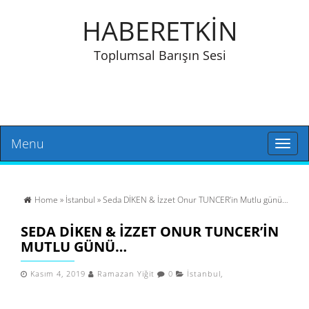
HABERETKİN
Toplumsal Barışın Sesi
Menu
Toggl
naviga
Home
»
İstanbul
» Seda DİKEN & İzzet Onur TUNCER’in Mutlu günü…
SEDA DİKEN & İZZET ONUR TUNCER’IN
MUTLU GÜNÜ…
Kasım 4, 2019
Ramazan Yiğit
0
İstanbul
,