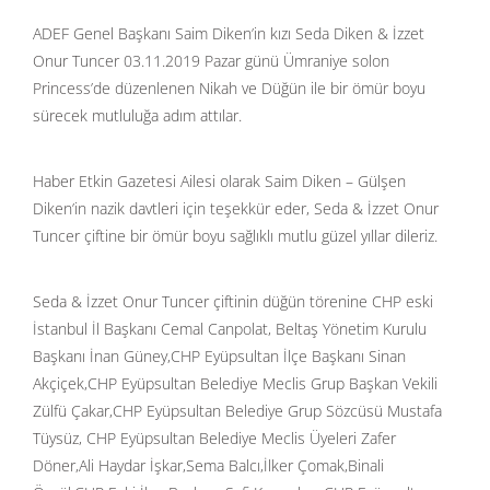
ADEF Genel Başkanı Saim Diken’in kızı Seda Diken & İzzet
Onur Tuncer 03.11.2019 Pazar günü Ümraniye solon
Princess’de düzenlenen Nikah ve Düğün ile bir ömür boyu
sürecek mutluluğa adım attılar.
Haber Etkin Gazetesi Ailesi olarak Saim Diken – Gülşen
Diken’in nazik davtleri için teşekkür eder, Seda & İzzet Onur
Tuncer çiftine bir ömür boyu sağlıklı mutlu güzel yıllar dileriz.
Seda & İzzet Onur Tuncer çiftinin düğün törenine CHP eski
İstanbul İl Başkanı Cemal Canpolat, Beltaş Yönetim Kurulu
Başkanı İnan Güney,CHP Eyüpsultan İlçe Başkanı Sinan
Akçiçek,CHP Eyüpsultan Belediye Meclis Grup Başkan Vekili
Zülfü Çakar,CHP Eyüpsultan Belediye Grup Sözcüsü Mustafa
Tüysüz, CHP Eyüpsultan Belediye Meclis Üyeleri Zafer
Döner,Ali Haydar İşkar,Sema Balcı,İlker Çomak,Binali