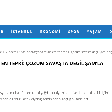
ÜR
İSTANBUL
EKONOMI
SPOR
YAŞAM
e
»
Gündem
» Olası operasyona muhalefetten tepki: Çözüm savaşta değil Şam’la di
EN TEPKI: ÇÖZÜM SAVAŞTA DEĞIL ŞAM’LA
yona muhalefetten tepki yağdı. Türkiye’nin Suriye’de bataklığa itildiğini
ında oluşturulacak diyalog zemininden geçtiğini ifade etti