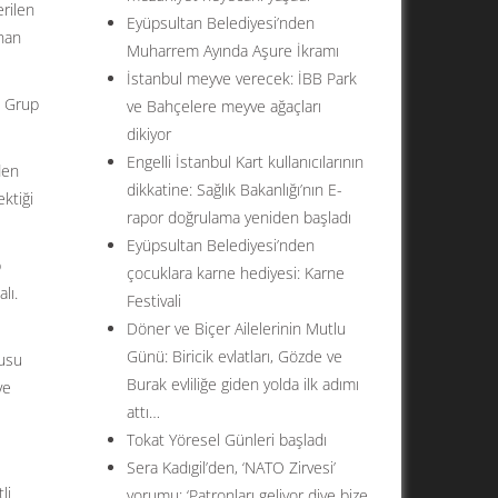
rilen
Eyüpsultan Belediyesi’nden
unan
Muharrem Ayında Aşure İkramı
İstanbul meyve verecek: İBB Park
P Grup
ve Bahçelere meyve ağaçları
dikiyor
Engelli İstanbul Kart kullanıcılarının
den
dikkatine: Sağlık Bakanlığı’nın E-
ktiği
rapor doğrulama yeniden başladı
Eyüpsultan Belediyesi’nden
p
çocuklara karne hediyesi: Karne
lı.
Festivali
Döner ve Biçer Ailelerinin Mutlu
Günü: Biricik evlatları, Gözde ve
dusu
Burak evliliğe giden yolda ilk adımı
ve
attı…
Tokat Yöresel Günleri başladı
Sera Kadıgil’den, ‘NATO Zirvesi’
li
yorumu: ‘Patronları geliyor diye bize