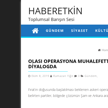
HABERETKİN
Toplumsal Barışın Sesi
GÜNDEM
SIYASET
KÜLT
Hom
OLASI OPERASYONA MUHALEFETT
DIYALOGDA
Ekim 8, 2019
Ramazan Yiğit
0
Gündem
,
Fırat’ın doğusunda başlatılması beklenen askeri operas
belirten partiler, bölgede çözümün Şam ve Ankara aras