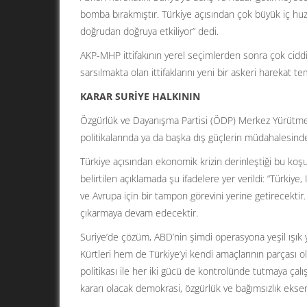
bomba bırakmıştır. Türkiye açısından çok büyük iç huzurs
doğrudan doğruya etkiliyor” dedi.
AKP-MHP ittifakının yerel seçimlerden sonra çok ciddi s
sarsılmakta olan ittifaklarını yeni bir askeri harekat t
KARAR SURİYE HALKININ
Özgürlük ve Dayanışma Partisi (ÖDP) Merkez Yürütme 
politikalarında ya da başka dış güçlerin müdahalesinde
Türkiye açısından ekonomik krizin derinleştiği bu koşul
belirtilen açıklamada şu ifadelere yer verildi: “Türkiye
ve Avrupa için bir tampon görevini yerine getirecektir
çıkarmaya devam edecektir.
Suriye’de çözüm, ABD’nin şimdi operasyona yeşil ışık 
Kürtleri hem de Türkiye’yi kendi amaçlarının parçası o
politikası ile her iki gücü de kontrolünde tutmaya çalış
kararı olacak demokrasi, özgürlük ve bağımsızlık eksen