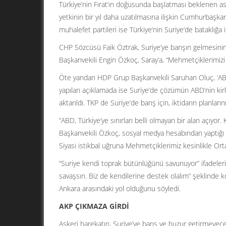
Türkiye’nin Fırat’ın doğusunda başlatması beklenen 
yetkinin bir yıl daha uzatılmasına ilişkin Cumhurbaşk
muhalefet partileri ise Türkiye’nin Suriye’de bataklığa iti
CHP Sözcüsü Faik Öztrak, Suriye’ye barışın gelmesini
Başkanvekili Engin Özkoç, Saray’a, “Mehmetçiklerimizi 
Öte yandan HDP Grup Başkanvekili Saruhan Oluç, ‘ABD, 
yapılan açıklamada ise Suriye’de çözümün ABD’nin kirl
aktarıldı. TKP de Suriye’de barış için, iktidarın planla
“ABD, Türkiye’ye sınırları belli olmayan bir alan açıyor
Başkanvekili Özkoç, sosyal medya hesabından yaptığı
Siyasi istikbal uğruna Mehmetçiklerimiz kesinlikle Orta
“Suriye kendi toprak bütünlüğünü savunuyor” ifadelerin
savaşsın. Biz de kendilerine destek olalım” şeklinde
Ankara arasındaki yol olduğunu söyledi.
AKP ÇIKMAZA GİRDİ
Askeri harekatın, Suriye’ye barış ve huzur getirmeyece