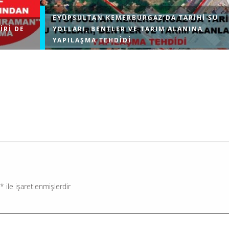
EYÜPSULTAN KEMERBURGAZ’DA TARIHI SU
IRI DE
YOLLARI, BENTLER VE TARIM ALANINA
YAPILAŞMA TEHDIDI
erin temel
Çevre, Şehircilik ve İklim Değişikliği Bakanlığı, İstanb
ratik
Eyüpsultan ilçesindeki Kemerburgaz bölgesinde Mim
ranan ve
Sinan’ın inşa ettiği Türkiye’nin ayakta kalan en uzun 
kemerinin yanı başındaki tarım...
*
ile işaretlenmişlerdir