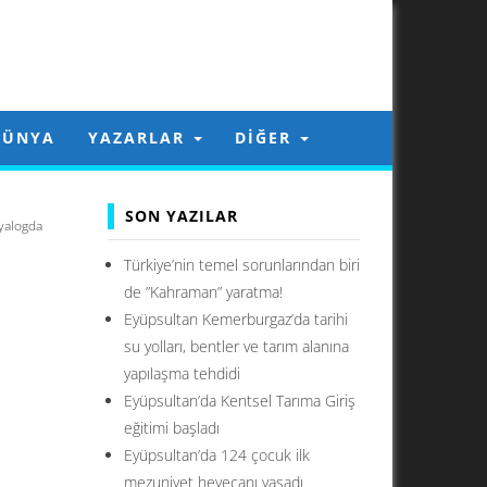
DÜNYA
YAZARLAR
DIĞER
SON YAZILAR
yalogda
Türkiye’nin temel sorunlarından biri
de ”Kahraman” yaratma!
Eyüpsultan Kemerburgaz’da tarihi
su yolları, bentler ve tarım alanına
yapılaşma tehdidi
Eyüpsultan’da Kentsel Tarıma Giriş
eğitimi başladı
Eyüpsultan’da 124 çocuk ilk
mezuniyet heyecanı yaşadı