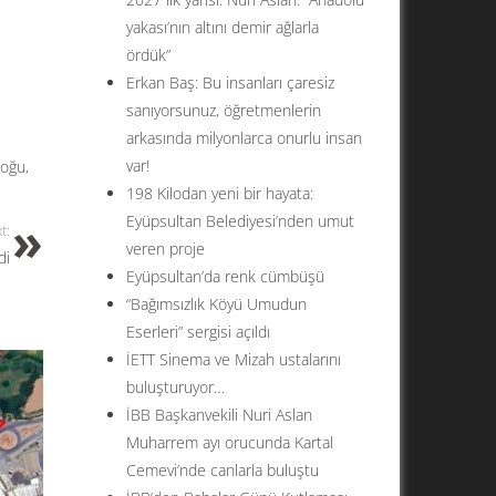
yakası’nın altını demir ağlarla
ördük”
Erkan Baş: Bu insanları çaresiz
sanıyorsunuz, öğretmenlerin
arkasında milyonlarca onurlu insan
var!
doğu
,
198 Kilodan yeni bir hayata:
Eyüpsultan Belediyesi’nden umut
t:
veren proje
di
Eyüpsultan’da renk cümbüşü
“Bağımsızlık Köyü Umudun
Eserleri” sergisi açıldı
İETT Sinema ve Mizah ustalarını
buluşturuyor…
İBB Başkanvekili Nuri Aslan
Muharrem ayı orucunda Kartal
Cemevi’nde canlarla buluştu