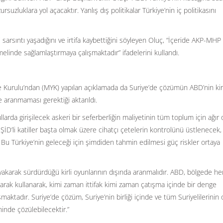
uzluklara yol açacaktır. Yanlış dış politikalar Türkiye’nin iç politikasını
arsıntı yaşadığını ve irtifa kaybettiğini söyleyen Oluç, “İçeride AKP-MHP i
emelinde sağlamlaştırmaya çalışmaktadır” ifadelerini kullandı.
Kurulu’ndan (MYK) yapılan açıklamada da Suriye’de çözümün ABD’nin kirl
 aranmaması gerektiği aktarıldı.
larda girişilecek askeri bir seferberliğin maliyetinin tüm toplum için ağır 
, IŞİD’li katiller başta olmak üzere cihatçı çetelerin kontrolünü üstlenecek
. Bu Türkiye’nin geleceği için şimdiden tahmin edilmesi güç riskler ortaya
yakarak sürdürdüğü kirli oyunlarının dışında aranmalıdır. ABD, bölgede h
larak kullanarak, kimi zaman ittifak kimi zaman çatışma içinde bir denge
maktadır. Suriye’de çözüm, Suriye’nin birliği içinde ve tüm Suriyelilerinin 
inde çözülebilecektir.”