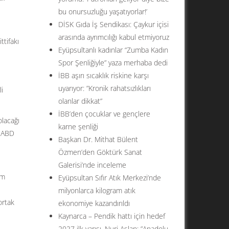
bu onursuzluğu yaşatıyorlar!’
DİSK Gıda İş Sendikası: Çaykur içisi
arasında ayrımcılığı kabul etmiyoruz
ttifakı
Eyüpsultanlı kadınlar “Zumba Kadın
Spor Şenliğiyle” yaza merhaba dedi
İBB aşırı sıcaklık riskine karşı
uyarıyor: ”Kronik rahatsızlıkları
i
olanlar dikkat”
İBB’den çocuklar ve gençlere
olacağı
karne şenliği
, ABD
Başkan Dr. Mithat Bülent
Özmen’den Göktürk Sanat
Galerisi’nde inceleme
em
Eyüpsultan Sıfır Atık Merkezi’nde
milyonlarca kilogram atık
ortak
ekonomiye kazandırıldı
Kaynarca – Pendik hattı için hedef
2027 ilk yarısı. Nuri Aslan: ”Anadolu