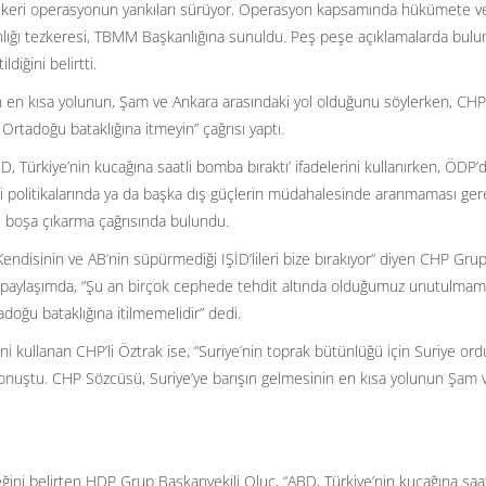
askeri operasyonun yankıları sürüyor. Operasyon kapsamında hükümete ve
anlığı tezkeresi, TBMM Başkanlığına sunuldu. Peş peşe açıklamalarda bul
ldiğini belirtti.
n en kısa yolunun, Şam ve Ankara arasındaki yol olduğunu söylerken, CH
Ortadoğu bataklığına itmeyin” çağrısı yaptı.
Türkiye’nin kucağına saatli bomba bıraktı’ ifadelerini kullanırken, ÖDP’
i politikalarında ya da başka dış güçlerin müdahalesinde aranmaması gere
rını boşa çıkarma çağrısında bulundu.
. Kendisinin ve AB’nin süpürmediği IŞİD’lileri bize bırakıyor” diyen CHP Gru
 paylaşımda, “Şu an birçok cephede tehdit altında olduğumuz unutulmama
doğu bataklığına itilmemelidir” dedi.
i kullanan CHP’li Öztrak ise, “Suriye’nin toprak bütünlüğü için Suriye or
 konuştu. CHP Sözcüsü, Suriye’ye barışın gelmesinin en kısa yolunun Şam 
ğini belirten HDP Grup Başkanvekili Oluç, “ABD, Türkiye’nin kucağına saat