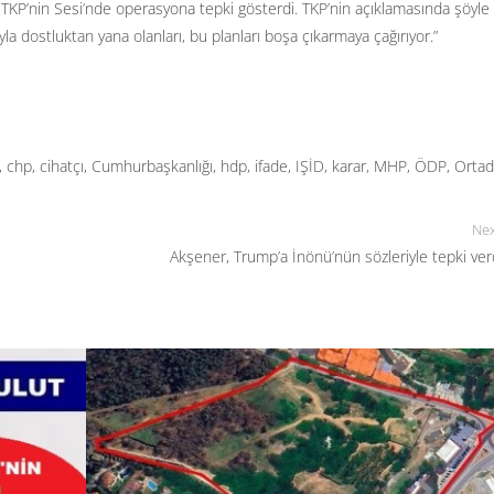
i TKP’nin Sesi’nde operasyona tepki gösterdi. TKP’nin açıklamasında şöyle
ıyla dostluktan yana olanları, bu planları boşa çıkarmaya çağırıyor.”
,
chp
,
cihatçı
,
Cumhurbaşkanlığı
,
hdp
,
ifade
,
IŞİD
,
karar
,
MHP
,
ÖDP
,
Orta
Nex
Akşener, Trump’a İnönü’nün sözleriyle tepki ver