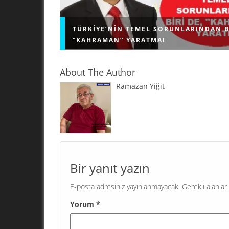
TÜRKIYE’NIN TEMEL SORUNLARINDAN B
”KAHRAMAN” YARATMA!
About The Author
Ramazan Yiğit
"KAHRAMAN" YARATMA! Geri bıraktırılmış ülkel
problemi; kendi sorunlarını çözmek için demok
işleyişe sahip olan, bağımsız, herkese eşit dav
eşit hizmet veren kamu kurumlarını...
Bir yanıt yazın
E-posta adresiniz yayınlanmayacak.
Gerekli alanlar
Yorum
*