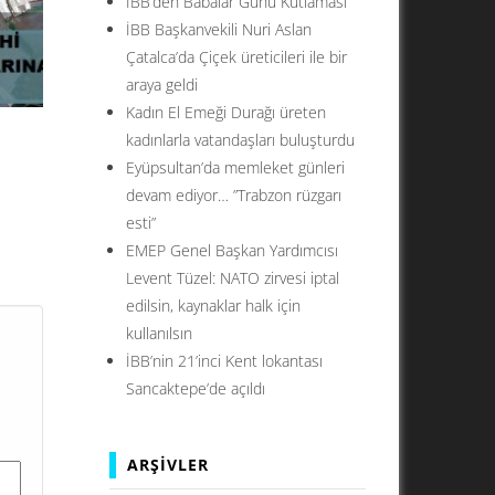
İBB’den Babalar Günü Kutlaması
İBB Başkanvekili Nuri Aslan
Çatalca’da Çiçek üreticileri ile bir
araya geldi
Kadın El Emeği Durağı üreten
kadınlarla vatandaşları buluşturdu
Eyüpsultan’da memleket günleri
devam ediyor… ”Trabzon rüzgarı
esti”
EMEP Genel Başkan Yardımcısı
ul’un
Levent Tüzel: NATO zirvesi iptal
ar
edilsin, kaynaklar halk için
su
kullanılsın
İBB’nin 21’inci Kent lokantası
Sancaktepe’de açıldı
ARŞIVLER