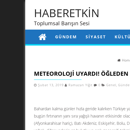
HABERETKİN
Toplumsal Barışın Sesi
GÜNDEM
SIYASET
KÜLT
Hom
METEOROLOJI UYARDI! ÖĞLEDEN
Şubat 13, 2019
Ramazan Yiğit
0
Genel
,
Günd
Bahardan kalma günler hızla geride kalırken Türkiye yağı
bugün fırtınanın yanı sıra yağışlı havanın etkisinde ola
(Afyonkarahisar hariç), Batı Akdeniz, Eskişehir, Bolu, 