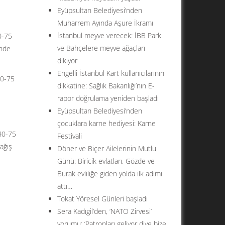
Eyüpsultan Belediyesi’nden
Muharrem Ayında Aşure İkramı
İstanbul meyve verecek: İBB Park
0-75
ve Bahçelere meyve ağaçları
inde
dikiyor
Engelli İstanbul Kart kullanıcılarının
50-75
dikkatine: Sağlık Bakanlığı’nın E-
rapor doğrulama yeniden başladı
Eyüpsultan Belediyesi’nden
çocuklara karne hediyesi: Karne
(40-75
Festivali
ağış
Döner ve Biçer Ailelerinin Mutlu
Günü: Biricik evlatları, Gözde ve
Burak evliliğe giden yolda ilk adımı
attı…
Tokat Yöresel Günleri başladı
Sera Kadıgil’den, ‘NATO Zirvesi’
yorumu: ‘Patronları geliyor diye bize