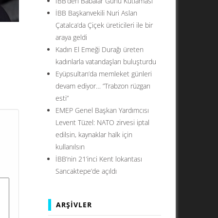
İBB’den Babalar Günü Kutlaması
İBB Başkanvekili Nuri Aslan
Çatalca’da Çiçek üreticileri ile bir
araya geldi
Kadın El Emeği Durağı üreten
kadınlarla vatandaşları buluşturdu
Eyüpsultan’da memleket günleri
lan
devam ediyor… ”Trabzon rüzgarı
esti”
EMEP Genel Başkan Yardımcısı
Levent Tüzel: NATO zirvesi iptal
edilsin, kaynaklar halk için
kullanılsın
İBB’nin 21’inci Kent lokantası
Sancaktepe’de açıldı
ARŞIVLER