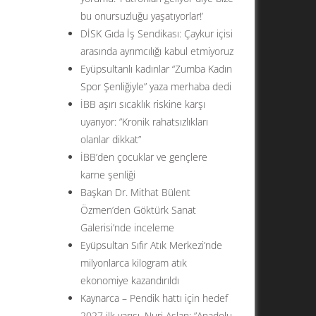
bu onursuzluğu yaşatıyorlar!’
DİSK Gıda İş Sendikası: Çaykur içisi
arasında ayrımcılığı kabul etmiyoruz
Eyüpsultanlı kadınlar “Zumba Kadın
Spor Şenliğiyle” yaza merhaba dedi
İBB aşırı sıcaklık riskine karşı
uyarıyor: ”Kronik rahatsızlıkları
olanlar dikkat”
İBB’den çocuklar ve gençlere
karne şenliği
Başkan Dr. Mithat Bülent
Özmen’den Göktürk Sanat
Galerisi’nde inceleme
Eyüpsultan Sıfır Atık Merkezi’nde
milyonlarca kilogram atık
ekonomiye kazandırıldı
Kaynarca – Pendik hattı için hedef
2027 ilk yarısı. Nuri Aslan: ”Anadolu