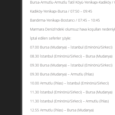
Bursa-Armutlu-Armutlu Tatil Köyü-Yenikapı-Kadıköy / 
Kadıköy-Yenikapı-Bursa / 07:50 – 09:45
Bandırma-Yenikapı-Bostancı / 07:45 – 10:45
Marmara Denizi’ndeki olumsuz hava koşulları nedeniyle
İptal edilen seferler şöyle:
07.00 Bursa (Mudanya) – İstanbul (Eminönü/Sirkeci)
08.30 İstanbul (Eminönü/Sirkeci) – Bursa (Mudanya)
09.30 Bursa (Mudanya) – İstanbul (Eminönü/Sirkeci)
09.30 Bursa (Mudanya) – Armutlu (İhlas)
10.00 Armutlu (İhlas) – İstanbul (Eminönü/Sirkeci)
11.30 İstanbul (Eminönü/Sirkeci) – Bursa (Mudanya)
11.30 İstanbul (Eminönü/Sirkeci) – Armutlu (İhlas)
12.55 Armutlu (İhlas) – Bursa (Mudanya)