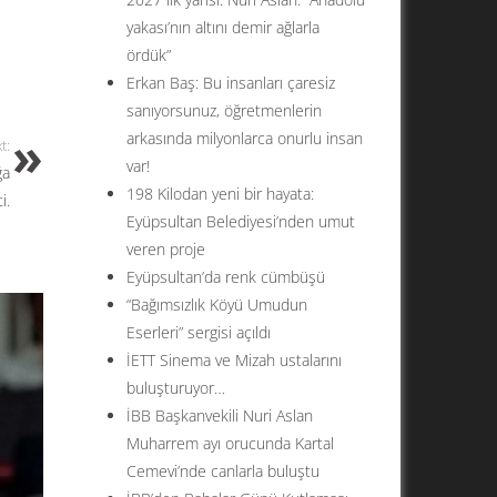
yakası’nın altını demir ağlarla
ördük”
Erkan Baş: Bu insanları çaresiz
sanıyorsunuz, öğretmenlerin
arkasında milyonlarca onurlu insan
t:
var!
ğa
198 Kilodan yeni bir hayata:
i.
Eyüpsultan Belediyesi’nden umut
veren proje
Eyüpsultan’da renk cümbüşü
“Bağımsızlık Köyü Umudun
Eserleri” sergisi açıldı
İETT Sinema ve Mizah ustalarını
buluşturuyor…
İBB Başkanvekili Nuri Aslan
Muharrem ayı orucunda Kartal
Cemevi’nde canlarla buluştu