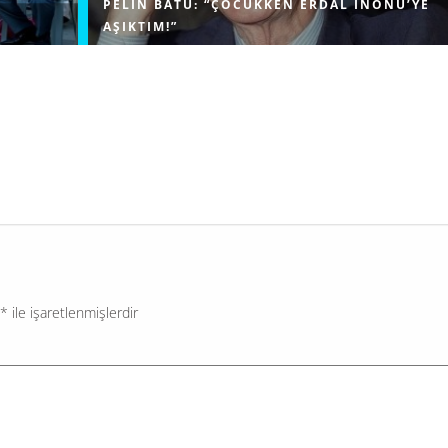
PELIN BATU: “ÇOCUKKEN ERDAL İNÖNÜ’YE
AŞIKTIM!”
lenen
LeonMedya’nın @fakisultv YouTube kanalına konuk o
 rüzgarı
Pelin Batu, çocukluk yıllarına ve hayatındaki dönüm
rini ve
noktalarına dair samimi açıklamalarda bulundu. Ünlü
nlenen
isim, çocukluğunda duyduğu sıra dışı hayranlığı...
*
ile işaretlenmişlerdir