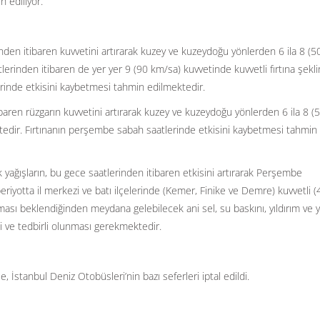
n ediliyor.
den itibaren kuvvetini artırarak kuzey ve kuzeydoğu yönlerden 6 ila 8 (5
lerinden itibaren de yer yer 9 (90 km/sa) kuvvetinde kuvvetli fırtına şekl
rinde etkisini kaybetmesi tahmin edilmektedir.
ren rüzgarın kuvvetini artırarak kuzey ve kuzeydoğu yönlerden 6 ila 8 (
edir. Fırtınanın perşembe sabah saatlerinde etkisini kaybetmesi tahmin
yağışların, bu gece saatlerinden itibaren etkisini artırarak Perşembe
riyotta il merkezi ve batı ilçelerinde (Kemer, Finike ve Demre) kuvvetli 
sı beklendiğinden meydana gelebilecek ani sel, su baskını, yıldırım ve y
li ve tedbirli olunması gerekmektedir.
İstanbul Deniz Otobüsleri’nin bazı seferleri iptal edildi.