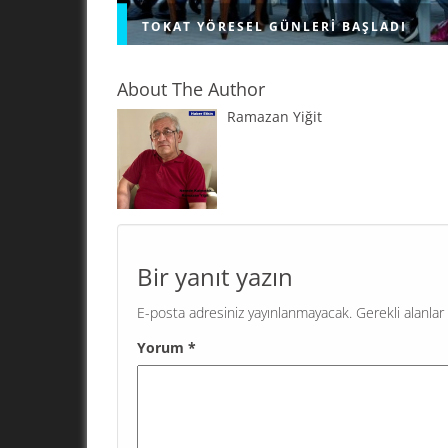
TOKAT YÖRESEL GÜNLERI BAŞLADI
About The Author
Ramazan Yiğit
Eyüpsultan Belediyesi’nin destekleriyle düzen
Eyüpsultan Memleket Günleri’nde bu kez Tokat
esiyor. Tokat’ın zengin kültürünü, eşsiz lezzetle
yöresel ürünlerini yakından tanımak için düze
Tokat...
Bir yanıt yazın
E-posta adresiniz yayınlanmayacak.
Gerekli alanlar
Yorum
*