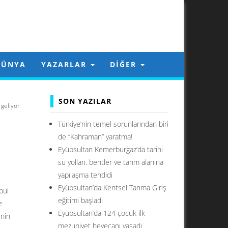
DÜNYA
YAZARLAR
DIĞER
SON YAZILAR
geliyor
Türkiye’nin temel sorunlarından biri
de ”Kahraman” yaratma!
Eyüpsultan Kemerburgaz’da tarihi
su yolları, bentler ve tarım alanına
yapılaşma tehdidi
Eyüpsultan’da Kentsel Tarıma Giriş
bul
eğitimi başladı
e
Eyüpsultan’da 124 çocuk ilk
inin
mezuniyet heyecanı yaşadı