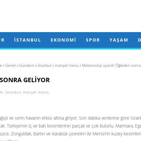
ÜR
İSTANBUL
EKONOMI
SPOR
YAŞAM
e
»
Genel
»
Gündem
»
İstanbul
»
manşet menü
» Meteoroloji uyardı! Öğleden sonra 
 SONRA GELIYOR
em
,
İstanbul
,
manşet menü
,
şlı ve serin havanın etkisi altına giriyor. Son dakika verilerine göre İstan
cak. Türkiye’nin iç ve batı kesimlerinin parçalı ve çok bulutlu, Marmara, Eg
Düzce, Zonguldak, Bartın ve Karabük çevreleri ile Mersin’in kuzey kesimler