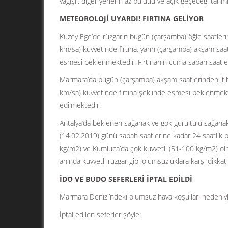
yağışlı, diğer yerlerin az bulutlu ve açık geçeceği tahmi
METEOROLOJİ UYARDI! FIRTINA GELİYOR
Kuzey Ege’de rüzgarın bugün (çarşamba) öğle saatlerin
km/sa) kuvvetinde fırtına, yarın (çarşamba) akşam saat
esmesi beklenmektedir. Fırtınanın cuma sabah saatle
Marmara’da bugün (çarşamba) akşam saatlerinden itiba
km/sa) kuvvetinde fırtına şeklinde esmesi beklenmekt
edilmektedir.
Antalya’da beklenen sağanak ve gök gürültülü sağanak 
(14.02.2019) günü sabah saatlerine kadar 24 saatlik pe
kg/m2) ve Kumluca’da çok kuvvetli (51-100 kg/m2) olma
anında kuvvetli rüzgar gibi olumsuzluklara karşı dikkat
İDO VE BUDO SEFERLERİ İPTAL EDİLDİ
Marmara Denizi’ndeki olumsuz hava koşulları nedeniyle, 
İptal edilen seferler şöyle: