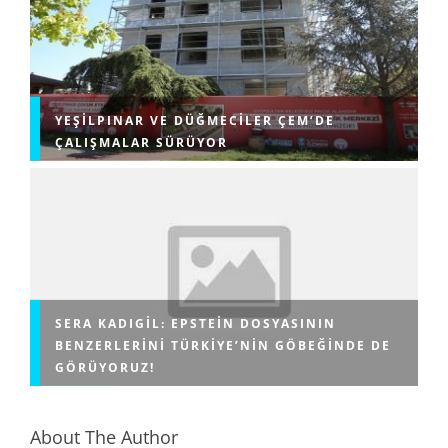
YEŞILPINAR VE DÜĞMECILER ÇEM’DE
ÇALIŞMALAR SÜRÜYOR
SERA KADIGIL: EPSTEIN DOSYASININ
BENZERLERINI TÜRKIYE’NIN GÖBEĞINDE DE
GÖRÜYORUZ!
About The Author