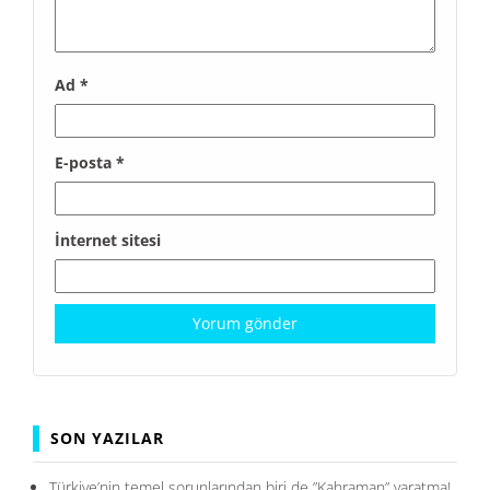
Ad
*
E-posta
*
İnternet sitesi
SON YAZILAR
Türkiye’nin temel sorunlarından biri de ”Kahraman” yaratma!