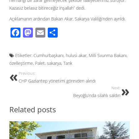
herhangi bir zarar gelmeyecek şekilde faaliyetlerimiz sürüyor.
Kazasız belasız bitireceğiz inşallah” dedi.
Açıklamanın ardından Bakan Akar, Sakarya Valiliği’nden ayrıldı.
F
M
E
S
ac
as
m
h
e
to
ail
ar
Etiketler:
Cumhurbaşkanı
,
hulusi akar
,
Milli Svunma Bakanı
,
b
d
e
özelleştirme
,
Palet
,
sakarya
,
Tank
o
o
Previous:
o
n
CHP Gaziantep yönetimi görevden alındı
k
Next:
Beyoğlu’nda silahlı saldırı
Related posts