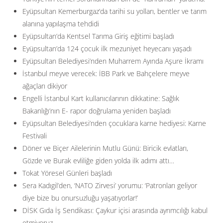
Eyüpsultan Kemerburgaz’da tarihi su yolları, bentler ve tarım
alanına yapılaşma tehdidi
Eyüpsultan’da Kentsel Tarıma Giriş eğitimi başladı
Eyüpsultan’da 124 çocuk ilk mezuniyet heyecanı yaşadı
Eyüpsultan Belediyesi’nden Muharrem Ayında Aşure İkramı
İstanbul meyve verecek: İBB Park ve Bahçelere meyve
ağaçları dikiyor
Engelli İstanbul Kart kullanıcılarının dikkatine: Sağlık
Bakanlığı’nın E- rapor doğrulama yeniden başladı
Eyüpsultan Belediyesi’nden çocuklara karne hediyesi: Karne
Festivali
Döner ve Biçer Ailelerinin Mutlu Günü: Biricik evlatları,
Gözde ve Burak evliliğe giden yolda ilk adımı attı…
Tokat Yöresel Günleri başladı
Sera Kadıgil’den, ‘NATO Zirvesi’ yorumu: ‘Patronları geliyor
diye bize bu onursuzluğu yaşatıyorlar!’
DİSK Gıda İş Sendikası: Çaykur içisi arasında ayrımcılığı kabul
etmiyoruz