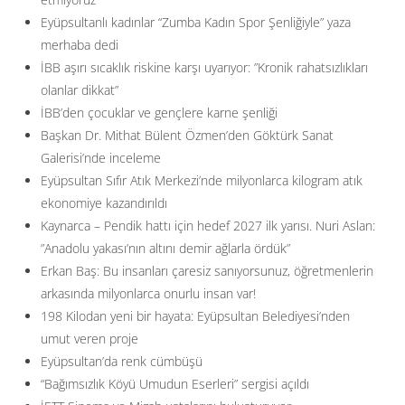
Eyüpsultanlı kadınlar “Zumba Kadın Spor Şenliğiyle” yaza
merhaba dedi
İBB aşırı sıcaklık riskine karşı uyarıyor: ”Kronik rahatsızlıkları
olanlar dikkat”
İBB’den çocuklar ve gençlere karne şenliği
Başkan Dr. Mithat Bülent Özmen’den Göktürk Sanat
Galerisi’nde inceleme
Eyüpsultan Sıfır Atık Merkezi’nde milyonlarca kilogram atık
ekonomiye kazandırıldı
Kaynarca – Pendik hattı için hedef 2027 ilk yarısı. Nuri Aslan:
”Anadolu yakası’nın altını demir ağlarla ördük”
Erkan Baş: Bu insanları çaresiz sanıyorsunuz, öğretmenlerin
arkasında milyonlarca onurlu insan var!
198 Kilodan yeni bir hayata: Eyüpsultan Belediyesi’nden
umut veren proje
Eyüpsultan’da renk cümbüşü
“Bağımsızlık Köyü Umudun Eserleri” sergisi açıldı