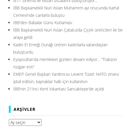
İETT Sinema ve Mizah ustalarını buluşturuyor…
İBB Başkanvekili Nuri Aslan Muharrem ayı orucunda Kartal
Cemevi’nde canlarla buluştu
İBB’den Babalar Günü Kutlaması
İBB Başkanvekili Nuri Aslan Çatalca’da Çiçek üreticileri ile bir
araya geldi
Kadın El Emeği Durağı üreten kadınlarla vatandaşları
buluşturdu
Eyüpsultan’da memleket günleri devam ediyor… ”Trabzon
rüzgarı esti”
EMEP Genel Başkan Yardımcısı Levent Tüzel: NATO zirvesi
iptal edilsin, kaynaklar halk için kullanılsın
İBB’nin 21’inci Kent lokantası Sancaktepe’de açıldı
ARŞIVLER
Arşivler