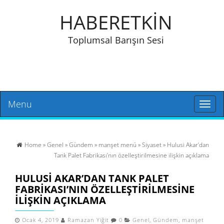
HABERETKİN
Toplumsal Barışın Sesi
Menu
Toggl
naviga
Home
»
Genel
»
Gündem
»
manşet menü
»
Siyaset
» Hulusi Akar’dan
Tank Palet Fabrikası’nın özelleştirilmesine ilişkin açıklama
HULUSI AKAR’DAN TANK PALET
FABRIKASI’NIN ÖZELLEŞTIRILMESINE
ILIŞKIN AÇIKLAMA
Ocak 4, 2019
Ramazan Yiğit
0
Genel
,
Gündem
,
manşet