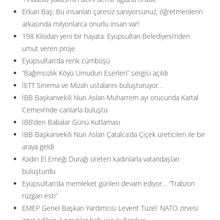
Erkan Baş: Bu insanları çaresiz sanıyorsunuz, öğretmenlerin
arkasında milyonlarca onurlu insan var!
198 Kilodan yeni bir hayata: Eyüpsultan Belediyesi’nden
umut veren proje
Eyüpsultan’da renk cümbüşü
“Bağımsızlık Köyü Umudun Eserleri” sergisi açıldı
İETT Sinema ve Mizah ustalarını buluşturuyor…
İBB Başkanvekili Nuri Aslan Muharrem ayı orucunda Kartal
Cemevi’nde canlarla buluştu
İBB’den Babalar Günü Kutlaması
İBB Başkanvekili Nuri Aslan Çatalca’da Çiçek üreticileri ile bir
araya geldi
Kadın El Emeği Durağı üreten kadınlarla vatandaşları
buluşturdu
Eyüpsultan’da memleket günleri devam ediyor… ”Trabzon
rüzgarı esti”
EMEP Genel Başkan Yardımcısı Levent Tüzel: NATO zirvesi