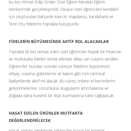
bu kez Ahmet Edip Önder Özel Eğitim Mesleki Eğitim
Merkezi’nde gerçekleştirildi. Okulun özel öğrencileri kendileri
için oluşturulan bahçede kıvırcık, maydanoz, karalahana ve
Tere Otu fidelerini toprakla buluşturdu.
FİDELERİN BÜYÜMESİNDE AKTİF ROL ALACAKLAR
Toprakla ilk kez temas eden özel öğrenciler büyük bir heyecan
ve mutlulukla fideleri kendi elleriyle dikip can sularını verdiler.
Öğrenciler bundan sonraki süreçte fidelerin büyümesini
izleyip, sulama, gübreleme ve bakım gibi tüm tarımsal
faaliyetlerde aktif rol alacak. Bu süreç onların el becerilerini
geliştirmelerine, sorumluluk duygularını artırmalarına ve
doğayla daha kuvvetli bir ilişki kurmalarına katkı sağlayacak.
HASAT EDİLEN ÜRÜNLER MUTFAKTA
DEĞERLENDİRİLECEK
Hasat zamanı geldiğinde öğrenciler büyük bir emekle