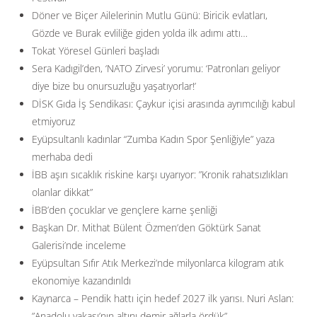
Döner ve Biçer Ailelerinin Mutlu Günü: Biricik evlatları,
Gözde ve Burak evliliğe giden yolda ilk adımı attı…
Tokat Yöresel Günleri başladı
Sera Kadıgil’den, ‘NATO Zirvesi’ yorumu: ‘Patronları geliyor
diye bize bu onursuzluğu yaşatıyorlar!’
DİSK Gıda İş Sendikası: Çaykur içisi arasında ayrımcılığı kabul
etmiyoruz
Eyüpsultanlı kadınlar “Zumba Kadın Spor Şenliğiyle” yaza
merhaba dedi
İBB aşırı sıcaklık riskine karşı uyarıyor: ”Kronik rahatsızlıkları
olanlar dikkat”
İBB’den çocuklar ve gençlere karne şenliği
Başkan Dr. Mithat Bülent Özmen’den Göktürk Sanat
Galerisi’nde inceleme
Eyüpsultan Sıfır Atık Merkezi’nde milyonlarca kilogram atık
ekonomiye kazandırıldı
Kaynarca – Pendik hattı için hedef 2027 ilk yarısı. Nuri Aslan:
”Anadolu yakası’nın altını demir ağlarla ördük”