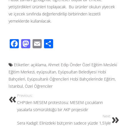
yetiştirdikleri ürünleri toplayacak. Bu ürünler okulun yiyecek
ve içecek sınıfında değerlendirilip birbirinden lezzetli
yemeklerde kullanılacak.
F
M
E
S
ac
as
m
h
e
to
ail
ar
Etiketler:
açıklama
,
Ahmet Edip Önder Özel Eğitim Mesleki
b
d
e
Eğitim Merkezi
,
eyüpsultan
,
Eyüpsultan Belediyesi Hobi
o
o
Bahçeleri
,
Eyüpsultanlı Öğrencileri Hobi Bahçelerinde Eğitim
,
o
n
İstanbul
,
Özel Öğrenciler
k
Previous:
CHP’den MESEM protestosu: MESEM çocukların
yasalarla sömürüldüğü bir AKP projesidir
Next:
Sera Kadıgil: Elinizdeki bütçenin sadece yüzde 1,5’iyle