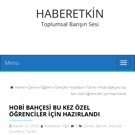
HABERETKİN
Toplumsal Barışın Sesi
Menu
Toggl
naviga
Home
»
Çevre
»
Eğitim
»
Gençlik
»
İstanbul
»
Tarım
» Hobi bahçesi bu
kez özel öğrenciler için hazırlandı
HOBI BAHÇESI BU KEZ ÖZEL
ÖĞRENCILER IÇIN HAZIRLANDI
Kasım 21, 2025
Ramazan Yiğit
0
Çevre
,
Eğitim
,
Gençlik
,
İstanbul
,
Tarım
,