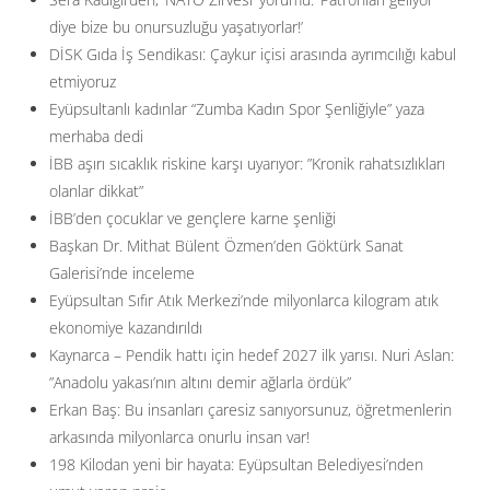
diye bize bu onursuzluğu yaşatıyorlar!’
DİSK Gıda İş Sendikası: Çaykur içisi arasında ayrımcılığı kabul
etmiyoruz
Eyüpsultanlı kadınlar “Zumba Kadın Spor Şenliğiyle” yaza
merhaba dedi
İBB aşırı sıcaklık riskine karşı uyarıyor: ”Kronik rahatsızlıkları
olanlar dikkat”
İBB’den çocuklar ve gençlere karne şenliği
Başkan Dr. Mithat Bülent Özmen’den Göktürk Sanat
Galerisi’nde inceleme
Eyüpsultan Sıfır Atık Merkezi’nde milyonlarca kilogram atık
ekonomiye kazandırıldı
Kaynarca – Pendik hattı için hedef 2027 ilk yarısı. Nuri Aslan:
”Anadolu yakası’nın altını demir ağlarla ördük”
Erkan Baş: Bu insanları çaresiz sanıyorsunuz, öğretmenlerin
arkasında milyonlarca onurlu insan var!
198 Kilodan yeni bir hayata: Eyüpsultan Belediyesi’nden