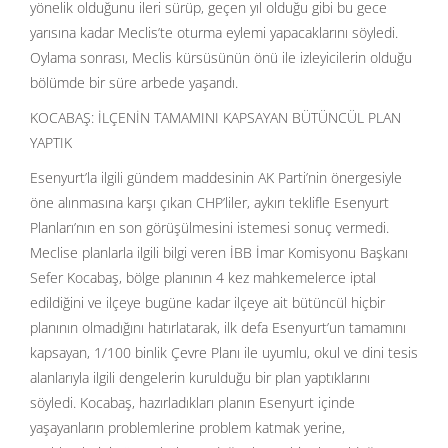
yönelik olduğunu ileri sürüp, geçen yıl olduğu gibi bu gece
yarısına kadar Meclis’te oturma eylemi yapacaklarını söyledi.
Oylama sonrası, Meclis kürsüsünün önü ile izleyicilerin olduğu
bölümde bir süre arbede yaşandı.
KOCABAŞ: İLÇENİN TAMAMINI KAPSAYAN BÜTÜNCÜL PLAN
YAPTIK
Esenyurt’la ilgili gündem maddesinin AK Parti’nin önergesiyle
öne alınmasına karşı çıkan CHP’liler, aykırı teklifle Esenyurt
Planları’nın en son görüşülmesini istemesi sonuç vermedi.
Meclise planlarla ilgili bilgi veren İBB İmar Komisyonu Başkanı
Sefer Kocabaş, bölge planının 4 kez mahkemelerce iptal
edildiğini ve ilçeye bugüne kadar ilçeye ait bütüncül hiçbir
planının olmadığını hatırlatarak, ilk defa Esenyurt’un tamamını
kapsayan, 1/100 binlik Çevre Planı ile uyumlu, okul ve dini tesis
alanlarıyla ilgili dengelerin kurulduğu bir plan yaptıklarını
söyledi. Kocabaş, hazırladıkları planın Esenyurt içinde
yaşayanların problemlerine problem katmak yerine,