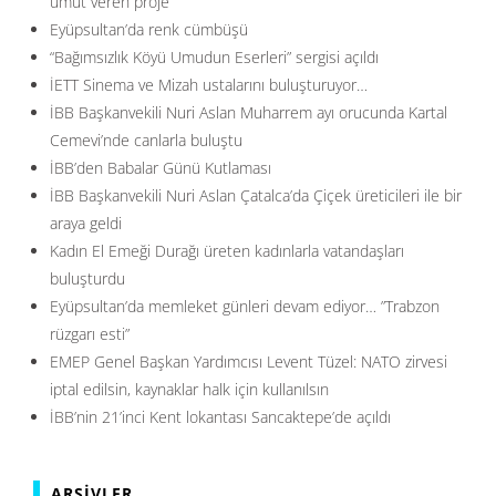
umut veren proje
Eyüpsultan’da renk cümbüşü
“Bağımsızlık Köyü Umudun Eserleri” sergisi açıldı
İETT Sinema ve Mizah ustalarını buluşturuyor…
İBB Başkanvekili Nuri Aslan Muharrem ayı orucunda Kartal
Cemevi’nde canlarla buluştu
İBB’den Babalar Günü Kutlaması
İBB Başkanvekili Nuri Aslan Çatalca’da Çiçek üreticileri ile bir
araya geldi
Kadın El Emeği Durağı üreten kadınlarla vatandaşları
buluşturdu
Eyüpsultan’da memleket günleri devam ediyor… ”Trabzon
rüzgarı esti”
EMEP Genel Başkan Yardımcısı Levent Tüzel: NATO zirvesi
iptal edilsin, kaynaklar halk için kullanılsın
İBB’nin 21’inci Kent lokantası Sancaktepe’de açıldı
ARŞIVLER