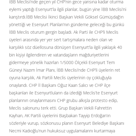
İBB Meclisi’nde geçen yıl CHP’nin gece yarısına kadar oturma
eylemi yaptığı Esenyurt’la ilgili planlar, bugün yine İBB Meclisi’ni
karıştırdı.İBB Meclisi İkinci Başkan Vekili Göksel Gümüşdağ’ın
yönettiği ve Esenyurt Planları’nın gündeme geleceği bu günkü
İBB Meclis oturum gergin başladı. Ak Parti ile CHP’li Meclis
üyeleri arasında yer yer sert tartışmalara neden olan ve
karşılıklı söz düellosuna dönüşen Esenyurt’la ilgili yaklaşık 40
bin kişiyi ilgilendiren ve vatandaşların mağduriyetlerini
gidermeye yönelik hazırlan 1/5000 Ölçekli Esenyurt Tem
Güneyi Nazım İmar Planı, İBB Meclisi’nde CHP’li üyelerin ret
oyuna karşılık, Ak Partili Meclis üyelerinin oy çokluğuyla
onaylandı. CHP İl Başkanı Oğuz Kaan Salıcı ve CHP ilçe
başkanları ile Esenyurtluların da izlediği Meclis’te Esenyurt
planlarının onaylanmasını CHP grubu alkışla protesto edip,
Meclis salonunu terk etti. Grup Başkan Vekili Fahrettin
Kayhan, AK Partili üyelerini Başbakan Tayyip Erdoğan’ın
sözleriyle vurup, sözkonusu planın Esenyurt Belediye Başkanı
Necmi Kadıoğlu’nun hukuksuz uygulamalarını kurtarmaya