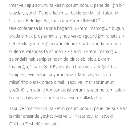
İmar ve Tapu sorununa kesin çözüm konulu panelde ilgin bir
olayda yaşandı. Panele katılması beklenen Millet İttifakının
İstanbul Belediye Başkan adayı Ekrem İMAMOĞLU,
telekonferansa la salona bağlandı. Ekrem İmamoğlu, “ bugün
orada olmak programımız içinde varken geçirdiğim rahatsızlık
sebebiyle gelemediğim özür dilerim” sözü salonda bulunan
binlerce vatandaş tarafından alkışlandı. Ekrem İmamoğlu,
salondaki hak sahiplerinden de bir talebi oldu. Ekrem
İmamoğlu, “ siz değerli Eyüpsultan halkı ve siz değerli hak
sahipleri, eğer kabul buyurursanız 7 Mart akşamı sizin
misafiriniz olarak orada olmak, Tapu ve İmar sorununun
çözümü için sizinle konuşmak istiyorum” sözlerine tüm salon
biz buradayız ve sizi bekliyoruz diyerek alkışladılar.
Tapu ve İmar sorununa kesin çözüm konulu panel de söz alan
isimler arasında Şevket Avcı ve CHP İstanbul Milletvekili
Gökhan Zeybek’te yer aldı.