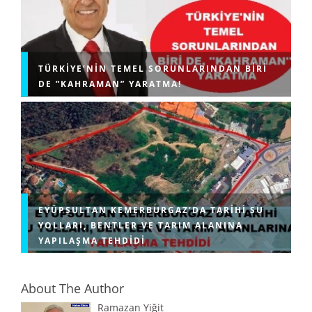
TÜRKIYE’NIN TEMEL SORUNLARINDAN BIRI
DE ”KAHRAMAN” YARATMA!
EYÜPSULTAN KEMERBURGAZ’DA TARIHI SU
YOLLARI, BENTLER VE TARIM ALANINA
YAPILAŞMA TEHDIDI
About The Author
Ramazan Yiğit