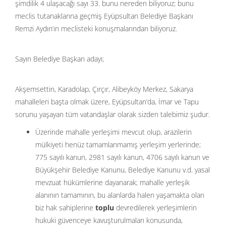
şimdilik 4 ulaşacağı sayı 33. bunu nereden biliyoruz; bunu
meclis tutanaklarına geçmiş Eyüpsultan Belediye Başkanı
Remzi Aydın’ın meclisteki konuşmalarından biliyoruz.
Sayın Belediye Başkan adayı;
Akşemsettin, Karadolap, Çırçır, Alibeyköy Merkez, Sakarya
mahalleleri başta olmak üzere, Eyüpsultan’da, İmar ve Tapu
sorunu yaşayan tüm vatandaşlar olarak sizden talebimiz şudur.
Üzerinde mahalle yerleşimi mevcut olup, arazilerin
mülkiyeti henüz tamamlanmamış yerleşim yerlerinde;
775 sayılı kanun, 2981 sayılı kanun, 4706 sayılı kanun ve
Büyükşehir Belediye Kanunu, Belediye Kanunu v.d. yasal
mevzuat hükümlerine dayanarak; mahalle yerleşik
alanının tamamının, bu alanlarda halen yaşamakta olan
biz hak sahiplerine
toplu
devredilerek yerleşimlerin
hukuki güvenceye kavuşturulmaları konusunda,