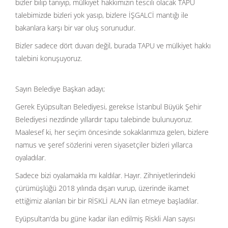
bizler bilip tanıyıp, mülkiyet hakkımızın tescili olacak TAPU
talebimizde bizleri yok yasıp, bizlere İŞGALCİ mantığı ile
bakanlara karşı bir var oluş sorunudur.
Bizler sadece dört duvarı değil, burada TAPU ve mülkiyet hakkı
talebini konuşuyoruz.
Sayın Belediye Başkan adayı;
Gerek Eyüpsultan Belediyesi, gerekse İstanbul Büyük Şehir
Belediyesi nezdinde yıllardır tapu talebinde bulunuyoruz.
Maalesef ki, her seçim öncesinde sokaklarımıza gelen, bizlere
namus ve şeref sözlerini veren siyasetçiler bizleri yıllarca
oyaladılar.
Sadece bizi oyalamakla mı kaldılar. Hayır. Zihniyetlerindeki
çürümüşlüğü 2018 yılında dışarı vurup, üzerinde ikamet
ettiğimiz alanları bir bir RİSKLİ ALAN ilan etmeye başladılar.
Eyüpsultan’da bu güne kadar ilan edilmiş Riskli Alan sayısı