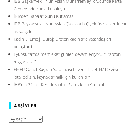
İBB Başkanvekili Nuri Aslan Muharrem ayı orucunda Kartal
Cemevi’nde canlarla buluştu
İBB’den Babalar Günü Kutlaması
İBB Başkanvekili Nuri Aslan Çatalca’da Çiçek üreticileri ile bir
araya geldi
Kadın El Emeği Durağı üreten kadınlarla vatandaşları
buluşturdu
Eyüpsultan’da memleket günleri devam ediyor… ”Trabzon
rüzgarı esti”
EMEP Genel Başkan Yardımcısı Levent Tüzel: NATO zirvesi
iptal edilsin, kaynaklar halk için kullanılsın
İBB’nin 21’inci Kent lokantası Sancaktepe’de açıldı
ARŞIVLER
Arşivler