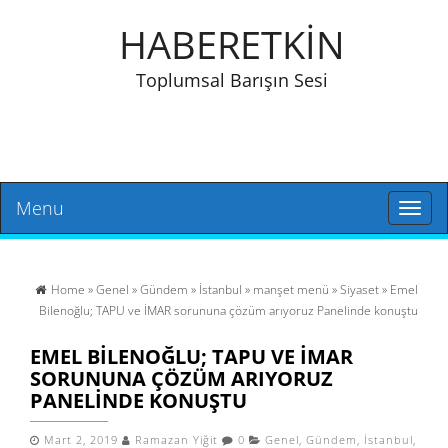
HABERETKİN
Toplumsal Barışın Sesi
Menu
Toggl
naviga
Home
»
Genel
»
Gündem
»
İstanbul
»
manşet menü
»
Siyaset
» Emel
Bilenoğlu; TAPU ve İMAR sorununa çözüm arıyoruz Panelinde konuştu
EMEL BILENOĞLU; TAPU VE İMAR
SORUNUNA ÇÖZÜM ARIYORUZ
PANELINDE KONUŞTU
Mart 2, 2019
Ramazan Yiğit
0
Genel
,
Gündem
,
İstanbul
,