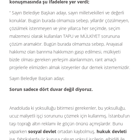
konuşmasında şu İfadelere yer verdi;
“ Sayın Belediye Başkan adayı, sayın milletvekilleri ve değerli
konuklar. Bugün burada olmamıza sebep, yıllardır çözülmeyen,
çözülmek istenmeyen ve yine yıllarca her seçimde, seçim
malzemesi olarak kullanılan TAPU ve MÜLKİYET sorununa
çözüm aramaktır. Bugün burada olmamıza sebep, Anayasal
hakkımız olan barınma hakkımızın gasp edilmesi, mülkiyeti
bizde olması gereken yerleşim alanlarımızın, rant amaçlı
projelerle elimizden almak isteyenler dur demek istememizdir.
Sayın Belediye Başkan adayı;
Sorun sadece dört duvar değil diyoruz.
Anadoluda ki yoksulluğu bitirmesi gerekenler, bu yoksulluğu,
ucuz maliyetli işçi sorununu çözmek için kullanmış, İstanbul’un
taşı toprağı altın reklamı ile göçün önünü açmışlardır. Bunu
yaparken
sosyal devlet
ortadan kaybolmuş,
hukuk devleti
ise, fabrikalarda üç kuruşa çalışan yoksul işçilerin, elbirliği ile