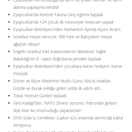
alanına yapılaşma tehdidi
Eyüpsultan’da Kentsel Tarıma Giriş eğitimi başladı
Eyüpsultan’da 124 çocuk ilk mezuniyet heyecanı yaşadı
Eyüpsultan Belediyesi’nden Muharrem Ayında Aşure İkramı
İstanbul meyve verecek: İBB Park ve Bahçelere meyve
ağaçları dikiyor
Engelli İstanbul Kart kullanıcılarının dikkatine: Sağlık
Bakanlığı’nın E- rapor doğrulama yeniden başladı
Eyüpsultan Belediyesi’nden çocuklara karne hediyesi: Karne
Festivali
Döner ve Biçer Ailelerinin Mutlu Günü: Biricik evlatları,
Gözde ve Burak evliliğe giden yolda ilk adımı attı…
Tokat Yöresel Günleri başladı
Sera Kadıgil’den, ‘NATO Zirvesi’ yorumu: ‘Patronları geliyor
diye bize bu onursuzluğu yaşatıyorlar!’
DİSK Gıda İş Sendikası: Çaykur içisi arasında ayrımcılığı kabul
etmiyoruz