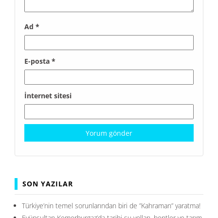
Ad
*
E-posta
*
İnternet sitesi
SON YAZILAR
Türkiye’nin temel sorunlarından biri de ”Kahraman” yaratma!
Eyüpsultan Kemerburgaz’da tarihi su yolları, bentler ve tarım