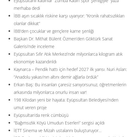
Eyüpsultanlı kadınlar “Zumba Kadın Spor Şenliğiyle” yaza
merhaba dedi
İBB aşırı sıcaklık riskine karşı uyarıyor: ”Kronik rahatsızlıkları
olanlar dikkat”
İBB’den çocuklar ve gençlere karne şenliği
Başkan Dr. Mithat Bülent Özmen’den Göktürk Sanat
Galerisi’nde inceleme
Eyüpsultan Sıfır Atık Merkezi’nde milyonlarca kilogram atık
ekonomiye kazandırıldı
Kaynarca – Pendik hattı için hedef 2027 ilk yarısı. Nuri Aslan:
”Anadolu yakası’nın altını demir ağlarla ördük”
Erkan Baş: Bu insanları çaresiz sanıyorsunuz, öğretmenlerin
arkasında milyonlarca onurlu insan var!
198 Kilodan yeni bir hayata: Eyüpsultan Belediyesi’nden
umut veren proje
Eyüpsultan’da renk cümbüşü
“Bağımsızlık Köyü Umudun Eserleri” sergisi açıldı
İETT Sinema ve Mizah ustalarını buluşturuyor…