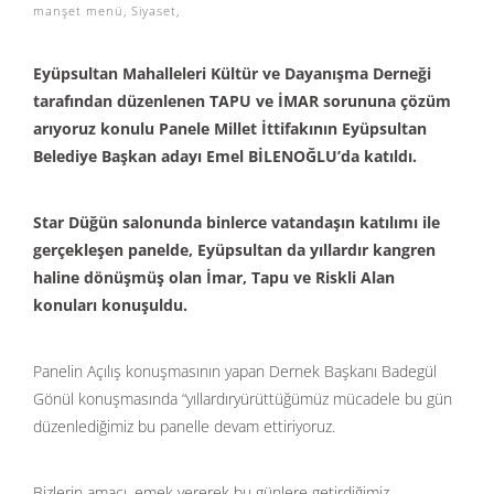
manşet menü
,
Siyaset
,
Eyüpsultan Mahalleleri Kültür ve Dayanışma Derneği
tarafından düzenlenen TAPU ve İMAR sorununa çözüm
arıyoruz konulu Panele Millet İttifakının Eyüpsultan
Belediye Başkan adayı Emel BİLENOĞLU’da katıldı.
Star Düğün salonunda binlerce vatandaşın katılımı ile
gerçekleşen panelde, Eyüpsultan da yıllardır kangren
haline dönüşmüş olan İmar, Tapu ve Riskli Alan
konuları konuşuldu.
Panelin Açılış konuşmasının yapan Dernek Başkanı Badegül
Gönül konuşmasında “yıllardıryürüttüğümüz mücadele bu gün
düzenlediğimiz bu panelle devam ettiriyoruz.
Bizlerin amacı, emek vererek bu günlere getirdiğimiz