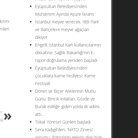
Eyüpsultan Belediyesi’nden
Muharrem Ayında Aşure İkramı
ısını
İstanbul meyve verecek: İBB Park
nleri
ve Bahçelere meyve ağaçları
dikiyor
Engelli İstanbul Kart kullanıcılarının
dikkatine: Sağlık Bakanlığı’nın E-
rapor doğrulama yeniden başladı
Eyüpsultan Belediyesi’nden
çocuklara karne hediyesi: Karne
Festivali
Döner ve Biçer Ailelerinin Mutlu
Günü: Biricik evlatları, Gözde ve
Burak evliliğe giden yolda ilk adımı
t:
attı…
tü
Tokat Yöresel Günleri başladı
Sera Kadıgil’den, ‘NATO Zirvesi’
yorumu: ‘Patronları geliyor diye bize