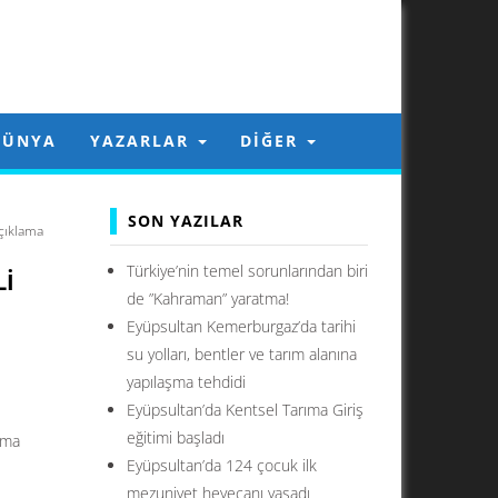
DÜNYA
YAZARLAR
DIĞER
SON YAZILAR
açıklama
Türkiye’nin temel sorunlarından biri
LI
de ”Kahraman” yaratma!
Eyüpsultan Kemerburgaz’da tarihi
su yolları, bentler ve tarım alanına
yapılaşma tehdidi
Eyüpsultan’da Kentsel Tarıma Giriş
eğitimi başladı
lama
Eyüpsultan’da 124 çocuk ilk
mezuniyet heyecanı yaşadı