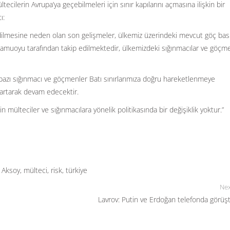
ecilerin Avrupa’ya geçebilmeleri için sınır kapılarını açmasına ilişkin bir
ı:
edilmesine neden olan son gelişmeler, ülkemiz üzerindeki mevcut göç bask
 kamuoyu tarafından takip edilmektedir, ülkemizdeki sığınmacılar ve göçme
azı sığınmacı ve göçmenler Batı sınırlarımıza doğru hareketlenmeye
 artarak devam edecektir.
 mülteciler ve sığınmacılara yönelik politikasında bir değişiklik yoktur.”
 Aksoy
,
mülteci
,
risk
,
türkiye
Nex
Lavrov: Putin ve Erdoğan telefonda görüş