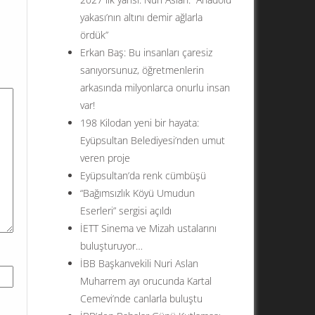
yakası’nın altını demir ağlarla
ördük”
Erkan Baş: Bu insanları çaresiz
sanıyorsunuz, öğretmenlerin
arkasında milyonlarca onurlu insan
var!
198 Kilodan yeni bir hayata:
Eyüpsultan Belediyesi’nden umut
veren proje
Eyüpsultan’da renk cümbüşü
“Bağımsızlık Köyü Umudun
Eserleri” sergisi açıldı
İETT Sinema ve Mizah ustalarını
buluşturuyor…
İBB Başkanvekili Nuri Aslan
Muharrem ayı orucunda Kartal
Cemevi’nde canlarla buluştu