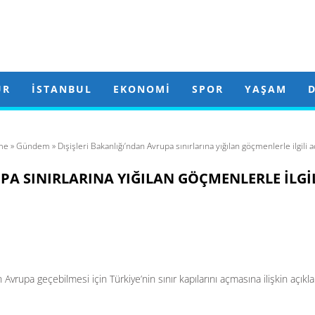
ÜR
İSTANBUL
EKONOMI
SPOR
YAŞAM
me
»
Gündem
» Dışişleri Bakanlığı’ndan Avrupa sınırlarına yığılan göçmenlerle ilgili 
PA SINIRLARINA YIĞILAN GÖÇMENLERLE ILGI
Avrupa geçebilmesi için Türkiye’nin sınır kapılarını açmasına ilişkin açık