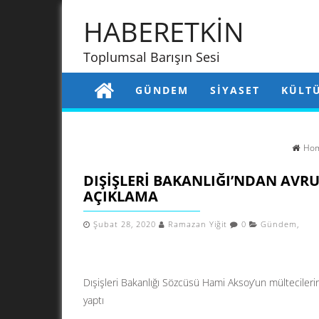
HABERETKİN
Toplumsal Barışın Sesi
GÜNDEM
SIYASET
KÜLT
Ho
DIŞIŞLERI BAKANLIĞI’NDAN AVRU
AÇIKLAMA
Şubat 28, 2020
Ramazan Yiğit
0
Gündem
,
Dışişleri Bakanlığı Sözcüsü Hami Aksoy’un mültecilerin 
yaptı