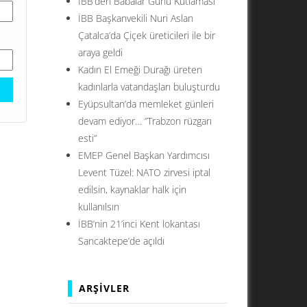
İBB’den Babalar Günü Kutlaması
İBB Başkanvekili Nuri Aslan
Çatalca’da Çiçek üreticileri ile bir
araya geldi
Kadın El Emeği Durağı üreten
kadınlarla vatandaşları buluşturdu
Eyüpsultan’da memleket günleri
devam ediyor… ”Trabzon rüzgarı
esti”
EMEP Genel Başkan Yardımcısı
Levent Tüzel: NATO zirvesi iptal
edilsin, kaynaklar halk için
kullanılsın
İBB’nin 21’inci Kent lokantası
Sancaktepe’de açıldı
ARŞIVLER