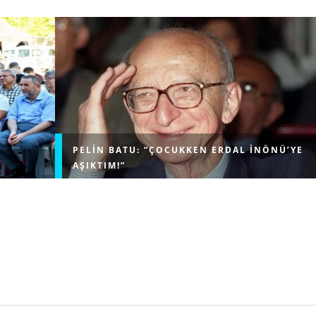
PELIN BATU: “ÇOCUKKEN ERDAL İNÖNÜ’YE
AŞIKTIM!”
lenen
LeonMedya’nın @fakisultv YouTube kanalına konuk o
 rüzgarı
Pelin Batu, çocukluk yıllarına ve hayatındaki dönüm
rini ve
noktalarına dair samimi açıklamalarda bulundu. Ünlü
nlenen
isim, çocukluğunda duyduğu sıra dışı hayranlığı...