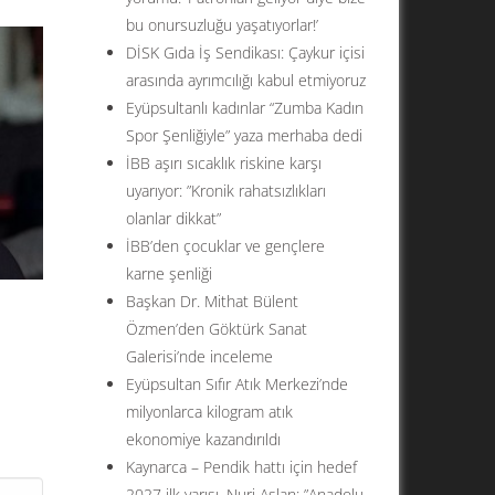
bu onursuzluğu yaşatıyorlar!’
DİSK Gıda İş Sendikası: Çaykur içisi
arasında ayrımcılığı kabul etmiyoruz
Eyüpsultanlı kadınlar “Zumba Kadın
Spor Şenliğiyle” yaza merhaba dedi
İBB aşırı sıcaklık riskine karşı
uyarıyor: ”Kronik rahatsızlıkları
olanlar dikkat”
İBB’den çocuklar ve gençlere
karne şenliği
Başkan Dr. Mithat Bülent
Özmen’den Göktürk Sanat
Galerisi’nde inceleme
Eyüpsultan Sıfır Atık Merkezi’nde
lan
milyonlarca kilogram atık
ekonomiye kazandırıldı
Kaynarca – Pendik hattı için hedef
2027 ilk yarısı. Nuri Aslan: ”Anadolu