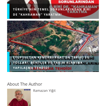
TÜRKIYE’NIN TEMEL SORUNLARINDAN BIRI
DE ”KAHRAMAN” YARATMA!
EYÜPSULTAN KEMERBURGAZ’DA TARIHI SU
YOLLARI, BENTLER VE TARIM ALANINA
YAPILAŞMA TEHDIDI
About The Author
Ramazan Yiğit