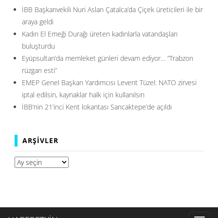
İBB Başkanvekili Nuri Aslan Çatalca’da Çiçek üreticileri ile bir
araya geldi
Kadın El Emeği Durağı üreten kadınlarla vatandaşları
buluşturdu
Eyüpsultan’da memleket günleri devam ediyor… ”Trabzon
rüzgarı esti”
EMEP Genel Başkan Yardımcısı Levent Tüzel: NATO zirvesi
iptal edilsin, kaynaklar halk için kullanılsın
İBB’nin 21’inci Kent lokantası Sancaktepe’de açıldı
ARŞIVLER
Arşivler