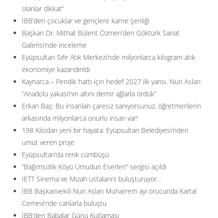
olanlar dikkat”
İBB’den çocuklar ve gençlere karne şenliği
Başkan Dr. Mithat Bülent Özmen’den Göktürk Sanat
Galerisi’nde inceleme
Eyüpsultan Sıfır Atık Merkezi’nde milyonlarca kilogram atık
ekonomiye kazandırıldı
Kaynarca – Pendik hattı için hedef 2027 ilk yarısı. Nuri Aslan:
”Anadolu yakası’nın altını demir ağlarla ördük”
Erkan Baş: Bu insanları çaresiz sanıyorsunuz, öğretmenlerin
arkasında milyonlarca onurlu insan var!
198 Kilodan yeni bir hayata: Eyüpsultan Belediyesi’nden
umut veren proje
Eyüpsultan’da renk cümbüşü
“Bağımsızlık Köyü Umudun Eserleri” sergisi açıldı
İETT Sinema ve Mizah ustalarını buluşturuyor…
İBB Başkanvekili Nuri Aslan Muharrem ayı orucunda Kartal
Cemevi’nde canlarla buluştu
İBB’den Babalar Günü Kutlaması