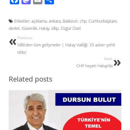
ac
as
m
h
e
to
ail
ar
Etiketler:
açıklama
,
ankara
,
Balıkesir
,
chp
,
Cumhurbaşkanı
,
b
d
e
devlet
,
Güvenlik
,
Hatay
,
idlip
,
Özgür Özel
o
o
Previous:
o
n
İdlib’den tüm gelişmeler | Hatay Valiliği: 33 asker şehit
k
oldu!
Next:
CHP heyeti Hatay’da
Related posts