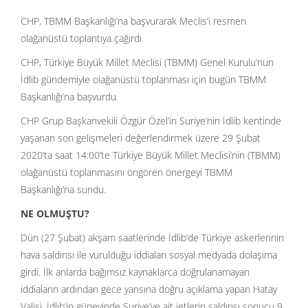
CHP, TBMM Başkanlığı’na başvurarak Meclis’i resmen
olağanüstü toplantıya çağırdı
CHP, Türkiye Büyük Millet Meclisi (TBMM) Genel Kurulu’nun
İdlib gündemiyle olağanüstü toplanması için bugün TBMM
Başkanlığı’na başvurdu.
CHP Grup Başkanvekili Özgür Özel’in Suriye’nin İdlib kentinde
yaşanan son gelişmeleri değerlendirmek üzere 29 Şubat
2020’ta saat 14:00’te Türkiye Büyük Millet Meclisi’nin (TBMM)
olağanüstü toplanmasını öngören önergeyi TBMM
Başkanlığı’na sundu.
NE OLMUŞTU?
Dün (27 Şubat) akşam saatlerinde İdlib’de Türkiye askerlerinin
hava saldırısı ile vurulduğu iddiaları sosyal medyada dolaşıma
girdi. İlk anlarda bağımsız kaynaklarca doğrulanamayan
iddiaların ardından gece yarısına doğru açıklama yapan Hatay
Valisi, İdlib’in güneyinde Suriye’ye ait jetlerin saldırısı sonucu 9