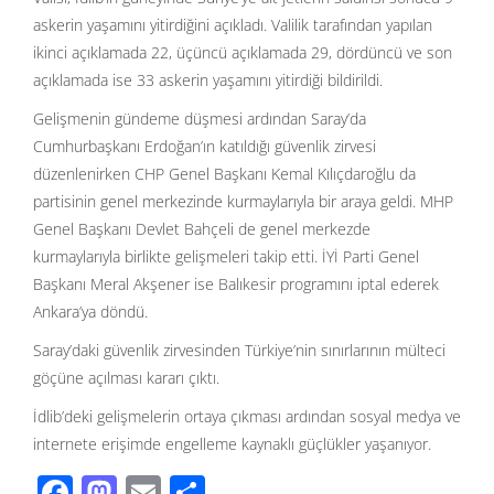
askerin yaşamını yitirdiğini açıkladı. Valilik tarafından yapılan
ikinci açıklamada 22, üçüncü açıklamada 29, dördüncü ve son
açıklamada ise 33 askerin yaşamını yitirdiği bildirildi.
Gelişmenin gündeme düşmesi ardından Saray’da
Cumhurbaşkanı Erdoğan’ın katıldığı güvenlik zirvesi
düzenlenirken CHP Genel Başkanı Kemal Kılıçdaroğlu da
partisinin genel merkezinde kurmaylarıyla bir araya geldi. MHP
Genel Başkanı Devlet Bahçeli de genel merkezde
kurmaylarıyla birlikte gelişmeleri takip etti. İYİ Parti Genel
Başkanı Meral Akşener ise Balıkesir programını iptal ederek
Ankara’ya döndü.
Saray’daki güvenlik zirvesinden Türkiye’nin sınırlarının mülteci
göçüne açılması kararı çıktı.
İdlib’deki gelişmelerin ortaya çıkması ardından sosyal medya ve
internete erişimde engelleme kaynaklı güçlükler yaşanıyor.
F
M
E
S