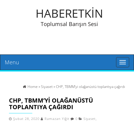
HABERETKİN
Toplumsal Barışın Sesi
Menu
Toggl
naviga
Home
»
Siyaset
» CHP, TBMM’yi olağanüstü toplantıya çağırdı
CHP, TBMM’YI OLAĞANÜSTÜ
TOPLANTIYA ÇAĞIRDI
Şubat 28, 2020
Ramazan Yiğit
0
Siyaset
,