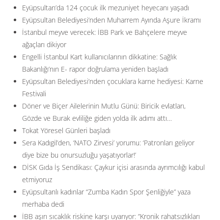
Eyüpsultan’da 124 çocuk ilk mezuniyet heyecanı yaşadı
Eyüpsultan Belediyesi’nden Muharrem Ayında Aşure İkramı
İstanbul meyve verecek: İBB Park ve Bahçelere meyve
ağaçları dikiyor
Engelli İstanbul Kart kullanıcılarının dikkatine: Sağlık
Bakanlığı’nın E- rapor doğrulama yeniden başladı
Eyüpsultan Belediyesi’nden çocuklara karne hediyesi: Karne
Festivali
Döner ve Biçer Ailelerinin Mutlu Günü: Biricik evlatları,
Gözde ve Burak evliliğe giden yolda ilk adımı attı…
Tokat Yöresel Günleri başladı
Sera Kadıgil’den, ‘NATO Zirvesi’ yorumu: ‘Patronları geliyor
diye bize bu onursuzluğu yaşatıyorlar!’
DİSK Gıda İş Sendikası: Çaykur içisi arasında ayrımcılığı kabul
etmiyoruz
Eyüpsultanlı kadınlar “Zumba Kadın Spor Şenliğiyle” yaza
merhaba dedi
İBB aşırı sıcaklık riskine karşı uyarıyor: ”Kronik rahatsızlıkları