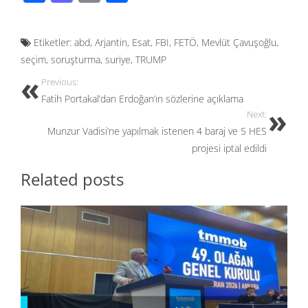
ac
as
m
h
e
to
ail
ar
Etiketler:
abd
,
Arjantin
,
Esat
,
FBI
,
FETÖ
,
Mevlüt Çavuşoğlu
,
b
d
e
seçim
,
soruşturma
,
suriye
,
TRUMP
o
o
Previous:
o
n
Fatih Portakal’dan Erdoğan’ın sözlerine açıklama
k
Next:
Munzur Vadisi’ne yapılmak istenen 4 baraj ve 5 HES
projesi iptal edildi
Related posts