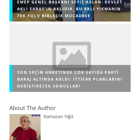
EMEP GENEL BAŞKANI SEYIT ASLAN: DEVLET
AKLI SARAY’IN AKLIDIR, BU AKLI YIKMANIN
TEK YOLU BIRLEŞIK MÜCADELE
SON SEÇIM ANKETINDE ÇOK SAYIDA PARTI
BARAJ ALTINDA KALDI: İTTIFAK PLANLARINI
DEĞIŞTIRECEK SONUÇLAR!
About The Author
Ramazan Yiğit