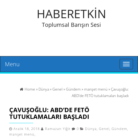
HABERETKİN
Toplumsal Barışın Sesi
Menu
Toggl
naviga
Home
»
Dünya
»
Genel
»
Gündem
»
manşet menü
» Çavuşoğlu:
ABD’de FETÖ tutuklamaları başladı
ÇAVUŞOĞLU: ABD’DE FETÖ
TUTUKLAMALARI BAŞLADI
Aralık 18, 2018
Ramazan Yiğit
0
Dünya
,
Genel
,
Gündem
,
manşet menü
,