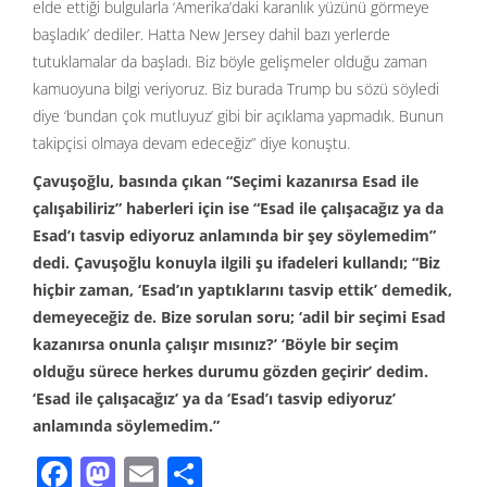
elde ettiği bulgularla ‘Amerika’daki karanlık yüzünü görmeye
başladık’ dediler. Hatta New Jersey dahil bazı yerlerde
tutuklamalar da başladı. Biz böyle gelişmeler olduğu zaman
kamuoyuna bilgi veriyoruz. Biz burada Trump bu sözü söyledi
diye ‘bundan çok mutluyuz’ gibi bir açıklama yapmadık. Bunun
takipçisi olmaya devam edeceğiz” diye konuştu.
Çavuşoğlu, basında çıkan “Seçimi kazanırsa Esad ile
çalışabiliriz” haberleri için ise “Esad ile çalışacağız ya da
Esad’ı tasvip ediyoruz anlamında bir şey söylemedim”
dedi. Çavuşoğlu konuyla ilgili şu ifadeleri kullandı; “Biz
hiçbir zaman, ‘Esad’ın yaptıklarını tasvip ettik’ demedik,
demeyeceğiz de. Bize sorulan soru; ‘adil bir seçimi Esad
kazanırsa onunla çalışır mısınız?’ ‘Böyle bir seçim
olduğu sürece herkes durumu gözden geçirir’ dedim.
‘Esad ile çalışacağız’ ya da ‘Esad’ı tasvip ediyoruz’
anlamında söylemedim.”
F
M
E
S