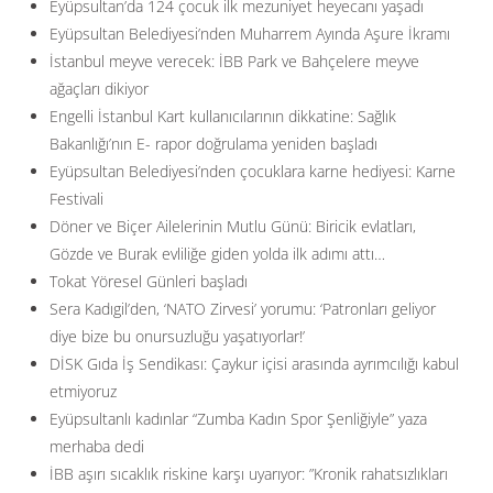
Eyüpsultan’da 124 çocuk ilk mezuniyet heyecanı yaşadı
Eyüpsultan Belediyesi’nden Muharrem Ayında Aşure İkramı
İstanbul meyve verecek: İBB Park ve Bahçelere meyve
ağaçları dikiyor
Engelli İstanbul Kart kullanıcılarının dikkatine: Sağlık
Bakanlığı’nın E- rapor doğrulama yeniden başladı
Eyüpsultan Belediyesi’nden çocuklara karne hediyesi: Karne
Festivali
Döner ve Biçer Ailelerinin Mutlu Günü: Biricik evlatları,
Gözde ve Burak evliliğe giden yolda ilk adımı attı…
Tokat Yöresel Günleri başladı
Sera Kadıgil’den, ‘NATO Zirvesi’ yorumu: ‘Patronları geliyor
diye bize bu onursuzluğu yaşatıyorlar!’
DİSK Gıda İş Sendikası: Çaykur içisi arasında ayrımcılığı kabul
etmiyoruz
Eyüpsultanlı kadınlar “Zumba Kadın Spor Şenliğiyle” yaza
merhaba dedi
İBB aşırı sıcaklık riskine karşı uyarıyor: ”Kronik rahatsızlıkları