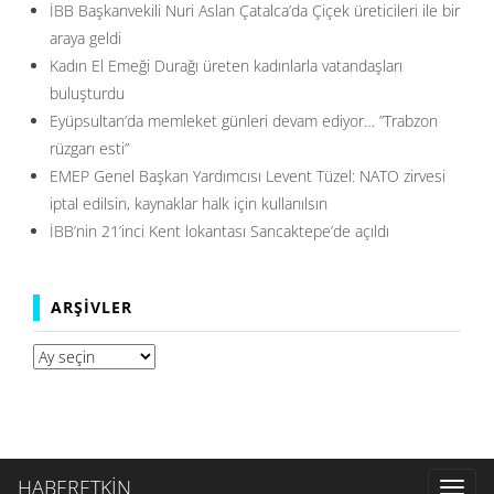
İBB Başkanvekili Nuri Aslan Çatalca’da Çiçek üreticileri ile bir
araya geldi
Kadın El Emeği Durağı üreten kadınlarla vatandaşları
buluşturdu
Eyüpsultan’da memleket günleri devam ediyor… ”Trabzon
rüzgarı esti”
EMEP Genel Başkan Yardımcısı Levent Tüzel: NATO zirvesi
iptal edilsin, kaynaklar halk için kullanılsın
İBB’nin 21’inci Kent lokantası Sancaktepe’de açıldı
ARŞIVLER
Arşivler
HABERETKİN
Toggl