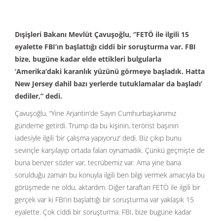
Dışişleri Bakanı Mevlüt Çavuşoğlu, “FETÖ ile ilgili 15
eyalette FBI’ın başlattığı ciddi bir soruşturma var. FBI
bize, bugüne kadar elde ettikleri bulgularla
‘Amerika’daki karanlık yüzünü görmeye başladık. Hatta
New Jersey dahil bazı yerlerde tutuklamalar da başladı’
dediler,” dedi.
Çavuşoğlu, “Yine Arjantin’de Sayın Cumhurbaşkanımız
gündeme getirdi. Trump da bu kişinin, terörist başının
iadesiyle ilgili ‘bir çalışma yapıyoruz’ dedi. Biz çıkıp bunu
sevinçle karşılayıp ortada falan oynamadık. Çünkü geçmişte de
buna benzer sözler var, tecrübemiz var. Ama yine bana
sorulduğu zaman bu konuyla ilgili ben bilgi vermek amacıyla bu
görüşmede ne oldu, aktardım. Diğer taraftan FETÖ ile ilgili bir
gerçek var ki FBI’ın başlattığı bir soruşturma var yaklaşık 15
eyalette. Çok ciddi bir soruşturma. FBI, bize bugüne kadar