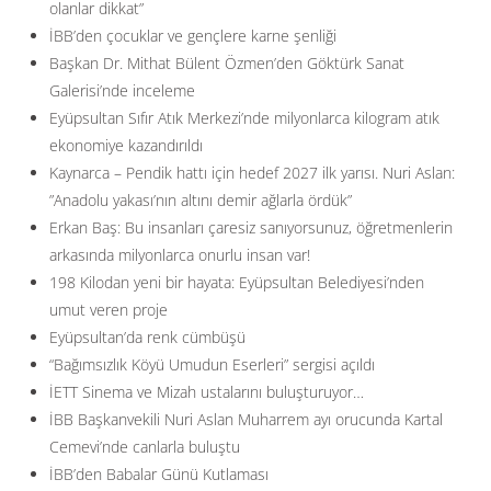
olanlar dikkat”
İBB’den çocuklar ve gençlere karne şenliği
Başkan Dr. Mithat Bülent Özmen’den Göktürk Sanat
Galerisi’nde inceleme
Eyüpsultan Sıfır Atık Merkezi’nde milyonlarca kilogram atık
ekonomiye kazandırıldı
Kaynarca – Pendik hattı için hedef 2027 ilk yarısı. Nuri Aslan:
”Anadolu yakası’nın altını demir ağlarla ördük”
Erkan Baş: Bu insanları çaresiz sanıyorsunuz, öğretmenlerin
arkasında milyonlarca onurlu insan var!
198 Kilodan yeni bir hayata: Eyüpsultan Belediyesi’nden
umut veren proje
Eyüpsultan’da renk cümbüşü
“Bağımsızlık Köyü Umudun Eserleri” sergisi açıldı
İETT Sinema ve Mizah ustalarını buluşturuyor…
İBB Başkanvekili Nuri Aslan Muharrem ayı orucunda Kartal
Cemevi’nde canlarla buluştu
İBB’den Babalar Günü Kutlaması