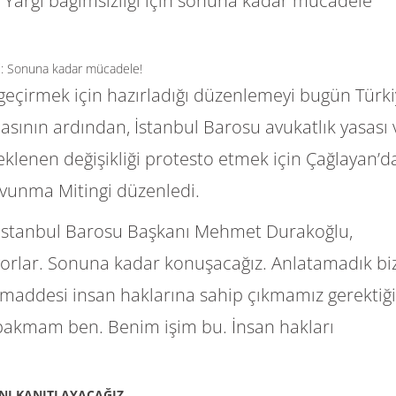
Yargı bağımsızlığı için sonuna kadar mücadele
geçirmek için hazırladığı düzenlemeyi bugün Türk
sının ardından, İstanbul Barosu avukatlık yasası 
beklenen değişikliği protesto etmek için Çağlayan’d
vunma Mitingi düzenledi.
 İstanbul Barosu Başkanı Mehmet Durakoğlu,
yorlar. Sonuna kadar konuşacağız. Anlatamadık bi
. maddesi insan haklarına sahip çıkmamız gerektiği
bakmam ben. Benim işim bu. İnsan hakları
NI KANITLAYACAĞIZ