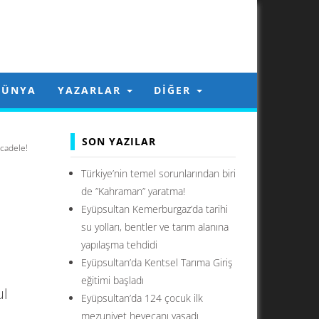
DÜNYA
YAZARLAR
DIĞER
SON YAZILAR
cadele!
Türkiye’nin temel sorunlarından biri
de ”Kahraman” yaratma!
Eyüpsultan Kemerburgaz’da tarihi
su yolları, bentler ve tarım alanına
yapılaşma tehdidi
Eyüpsultan’da Kentsel Tarıma Giriş
eğitimi başladı
ul
Eyüpsultan’da 124 çocuk ilk
mezuniyet heyecanı yaşadı