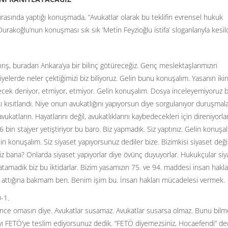
asında yaptığı konuşmada, “Avukatlar olarak bu teklifin evrensel hukuk
Durakoğlu’nun konuşması sık sık ‘Metin Feyzioğlu istifa’ sloganlarıyla kesild
aykırış, buradan Ankara’ya bir bilinç götüreceğiz. Genç meslektaşlarımızın
yelerde neler çektiğimizi biz biliyoruz. Gelin bunu konuşalım. Yasanın ikin
ek deniyor, etmiyor, etmiyor. Gelin konuşalım. Dosya inceleyemiyoruz b
 kısıtlandı. Niye onun avukatlığını yapıyorsun diye sorgulanıyor duruşmal
katların. Hayatlarını değil, avukatlıklarını kaybedecekleri için direniyorlar
 6 bin stajyer yetiştiriyor bu baro. Biz yapmadık. Siz yaptınız. Gelin konuşa
in konuşalım. Siz siyaset yapıyorsunuz dediler bize. Bizimkisi siyaset deği
iz bana? Onlarda siyaset yapıyorlar diye övünç duyuyorlar. Hukukçular siy
tamadık biz bu iktidarlar. Bizim yasamızın 75. ve 94. maddesi insan hakla
n attığına bakmam ben. Benim işim bu. İnsan hakları mücadelesi vermek.
işkence omasın diye. Avukatlar susamaz. Avukatlar susarsa olmaz. Bunu bilme
 FETÖ’ye teslim ediyorsunuz dedik. “FETÖ diyemezsiniz, Hocaefendi” ded