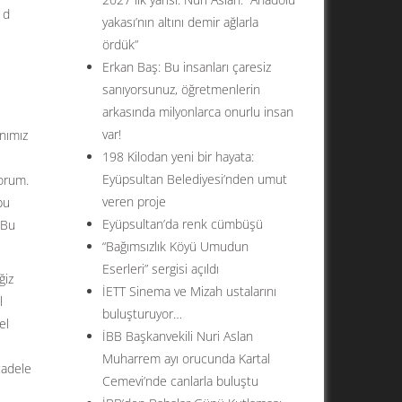
 d
yakası’nın altını demir ağlarla
ördük”
Erkan Baş: Bu insanları çaresiz
sanıyorsunuz, öğretmenlerin
arkasında milyonlarca onurlu insan
var!
nımız
198 Kilodan yeni bir hayata:
Eyüpsultan Belediyesi’nden umut
yorum.
veren proje
bu
Eyüpsultan’da renk cümbüşü
 Bu
“Bağımsızlık Köyü Umudun
Eserleri” sergisi açıldı
ğiz
İETT Sinema ve Mizah ustalarını
l
buluşturuyor…
el
İBB Başkanvekili Nuri Aslan
Muharrem ayı orucunda Kartal
cadele
Cemevi’nde canlarla buluştu