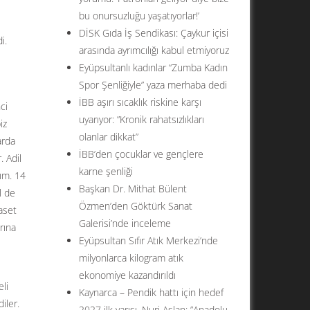
bu onursuzluğu yaşatıyorlar!’
DİSK Gıda İş Sendikası: Çaykur içisi
i.
arasında ayrımcılığı kabul etmiyoruz
Eyüpsultanlı kadınlar “Zumba Kadın
Spor Şenliğiyle” yaza merhaba dedi
İBB aşırı sıcaklık riskine karşı
ci
uyarıyor: ”Kronik rahatsızlıkları
iz
olanlar dikkat”
arda
İBB’den çocuklar ve gençlere
. Adil
karne şenliği
lım. 14
Başkan Dr. Mithat Bülent
l de
Özmen’den Göktürk Sanat
aset
Galerisi’nde inceleme
rına
Eyüpsultan Sıfır Atık Merkezi’nde
milyonlarca kilogram atık
ekonomiye kazandırıldı
li
Kaynarca – Pendik hattı için hedef
iler.
2027 ilk yarısı. Nuri Aslan: ”Anadolu