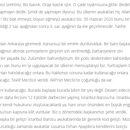
 ürettiniz. Biz bastık. Orayı bastık işte. O çadır tiyatrosuna gittik. Bedel
yapmayın dedik. Şimdi de yapmayın diyoruz. Bu ülkenin avukatları hiç Allah
u? Biz biat etmeyiz, boyun eğmeyiz avukatız biz. 30 Haziran 2020 bunu bir
ildiği 2 sac ayağından sonra 3. sac ayağının da ele geçirilmesidir. Tarihe
ları Ankara’ya giremedi. Kanunsuz bir emirle durdurulduk. Bir baro başka
ağmur altında şemsiyelerin girişinin izin verilmediği, battaniyelere izin
aatler yaşadık biz. Zulümden bahsediyorum. Bir polis devletinden bahsedi
ı var, bunu en iyi uygulayacak bir ülkenin mensuplarıyız biz. Yurttaşların 
unları hatırlatacağız onlara. Bu hakkımızı sonuna kadar kullanacağız onlara.
cağız. Teklif Meclis’e verildi. AKP’nin Meclis’te çoğunluğu da var.
ni kullanacağız. Burada başlayıp burada biten bir şey değil. Devam edece
nın daha fecisini 12 Eylül’de darbeciler yapmış İstanbul Barosu’na. İstanbu
r kendi hukukunu oluşturacaklardı ya, hani onun önündeki en büyük eng
su’nun kapısına kilit vurdular. Biz o dönemdeki başkanımızı şehit verdik.
aşka bir gelişti İstanbul Barosu avukatlarında bir genetik kod gelişti. Mü
savurulduğu zamanda avukatlar susarsa Orhan Apaydın’a kendilerini borçlu