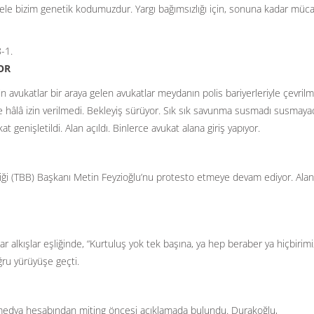
e bizim genetik kodumuzdur. Yargı bağımsızlığı için, sonuna kadar müc
OR
n avukatlar bir araya gelen avukatlar meydanın polis bariyerleriyle çevrilm
ine hâlâ izin verilmedi. Bekleyiş sürüyor. Sık sık savunma susmadı susmaya
t genişletildi. Alan açıldı. Binlerce avukat alana giriş yapıyor.
rliği (TBB) Başkanı Metin Feyzioğlu’nu protesto etmeye devam ediyor. Ala
ar alkışlar eşliğinde, “Kurtuluş yok tek başına, ya hep beraber ya hiçbirimi
ru yürüyüşe geçti.
edya hesabından miting öncesi açıklamada bulundu. Durakoğlu,