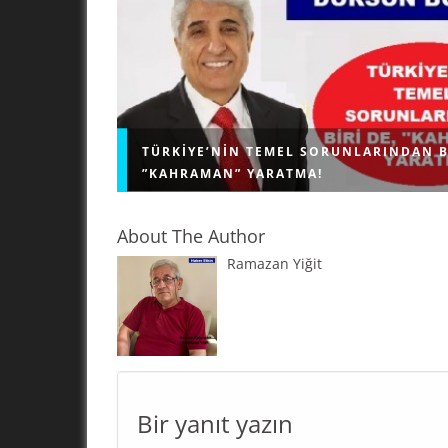
TÜRKIYE’NIN TEMEL SORUNLARINDAN B
”KAHRAMAN” YARATMA!
About The Author
Ramazan Yiğit
"KAHRAMAN" YARATMA! Geri bıraktırılmış ülkel
problemi; kendi sorunlarını çözmek için demok
işleyişe sahip olan, bağımsız, herkese eşit dav
eşit hizmet veren kamu kurumlarını...
Bir yanıt yazın