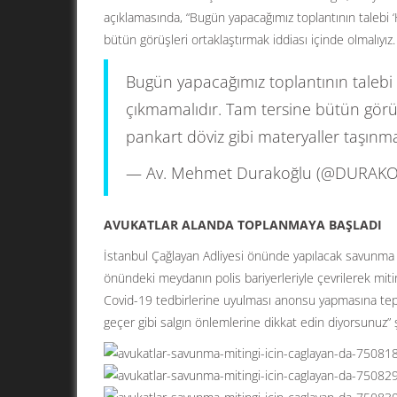
açıklamasında, “Bugün yapacağımız toplantının talebi ‘H
bütün görüşleri ortaklaştırmak iddiası içinde olmalıyız.
Bugün yapacağımız toplantının talebi “h
çıkmamalıdır. Tam tersine bütün görüşl
pankart döviz gibi materyaller taşınm
— Av. Mehmet Durakoğlu (@DURAK
AVUKATLAR ALANDA TOPLANMAYA BAŞLADI
İstanbul Çağlayan Adliyesi önünde yapılacak savunma mi
önündeki meydanın polis bariyerleriyle çevrilerek miting
Covid-19 tedbirlerine uyulması anonsu yapmasına tepk
geçer gibi salgın önlemlerine dikkat edin diyorsunuz” şe