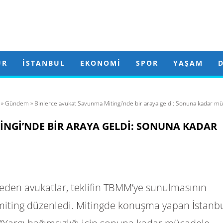
ÜR
İSTANBUL
EKONOMI
SPOR
YAŞAM
»
Gündem
» Binlerce avukat Savunma Mitingi’nde bir araya geldi: Sonuna kadar mü
NGI’NDE BIR ARAYA GELDI: SONUNA KADAR
o eden avukatlar, teklifin TBMM’ye sunulmasının
miting düzenledi. Mitingde konuşma yapan İstanb