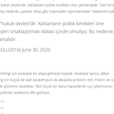
ukuk Devleti’dir. Katılanların politik kimlikleri öne çıkmamalıdır. Tam ters
 Bu nedenle, pankart döviz gibi materyaller taşınmamalıdır” ifadelerini kull
ukuk devleti”dir. Katılanların politik kimlikleri öne
eri ortaklaştırmak iddiası içinde olmalıyız. Bu nedenle,
amalıdır.
OGLU2016)
June 30, 2020
tingi için avukatlar bir araya gelmeye başladı. Avukatlar ayrıca, adliye
 için küçük bir alan bırakılmasını da alkışlarla protesto etti. Polisin sık s
i gösteren avukatlar, “Bizi küçük bir alana hapsederek suç işliyorsunuz.
klinde tepkilerini dile getiriyor.