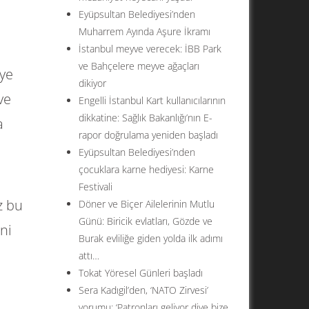
Eyüpsultan Belediyesi’nden
Muharrem Ayında Aşure İkramı
İstanbul meyve verecek: İBB Park
ve Bahçelere meyve ağaçları
iye
dikiyor
ve
Engelli İstanbul Kart kullanıcılarının
dikkatine: Sağlık Bakanlığı’nın E-
a
rapor doğrulama yeniden başladı
Eyüpsultan Belediyesi’nden
çocuklara karne hediyesi: Karne
Festivali
z bu
Döner ve Biçer Ailelerinin Mutlu
Günü: Biricik evlatları, Gözde ve
ni
Burak evliliğe giden yolda ilk adımı
attı…
Tokat Yöresel Günleri başladı
Sera Kadıgil’den, ‘NATO Zirvesi’
yorumu: ‘Patronları geliyor diye bize