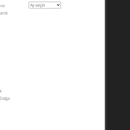
Arşivler
ine
andı.
ık
 Dalga