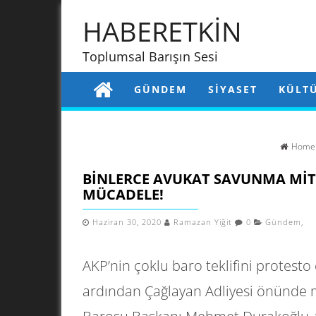
HABERETKİN
Toplumsal Barışın Sesi
GÜNDEM
SIYASET
KÜLT
Home
BINLERCE AVUKAT SAVUNMA MITI
MÜCADELE!
Haziran 30, 2020
Ramazan Yiğit
0
Gündem
,
AKP’nin çoklu baro teklifini protest
ardından Çağlayan Adliyesi önünde 