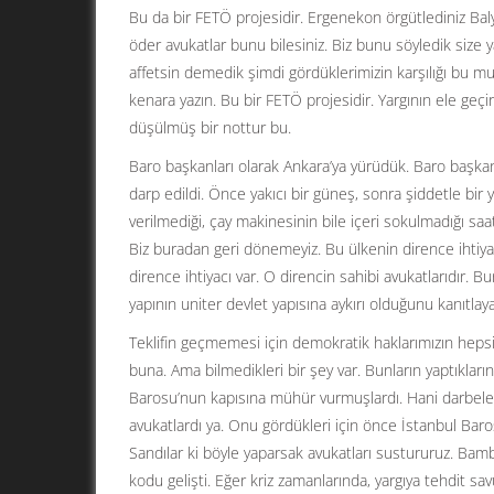
Bu da bir FETÖ projesidir. Ergenekon örgütlediniz Balyoz
öder avukatlar bunu bilesiniz. Biz bunu söyledik size 
affetsin demedik şimdi gördüklerimizin karşılığı bu m
kenara yazın. Bu bir FETÖ projesidir. Yargının ele geçir
düşülmüş bir nottur bu.
Baro başkanları olarak Ankara’ya yürüdük. Baro başkan
darp edildi. Önce yakıcı bir güneş, sonra şiddetle bir y
verilmediği, çay makinesinin bile içeri sokulmadığı s
Biz buradan geri dönemeyiz. Bu ülkenin dirence ihtiyac
dirence ihtiyacı var. O direncin sahibi avukatlarıdır. B
yapının uniter devlet yapısına aykırı olduğunu kanıtlaya
Teklifin geçmemesi için demokratik haklarımızın hepsi
buna. Ama bilmedikleri bir şey var. Bunların yaptıkları
Barosu’nun kapısına mühür vurmuşlardı. Hani darbele
avukatlardı ya. Onu gördükleri için önce İstanbul Baro
Sandılar ki böyle yaparsak avukatları sustururuz. Bamb
kodu gelişti. Eğer kriz zamanlarında, yargıya tehdit 