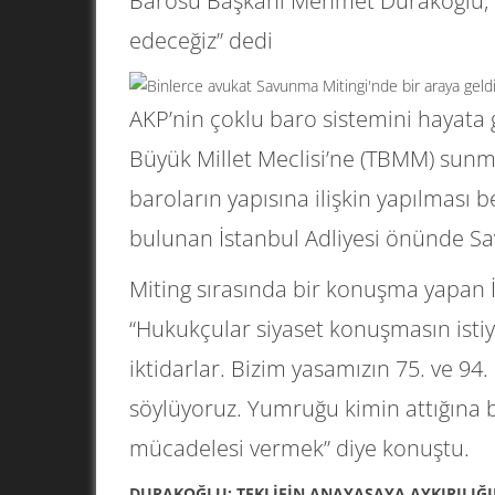
Barosu Başkanı Mehmet Durakoğlu, “
edeceğiz” dedi
AKP’nin çoklu baro sistemini hayata 
Büyük Millet Meclisi’ne (TBMM) sunma
baroların yapısına ilişkin yapılması 
bulunan İstanbul Adliyesi önünde Sa
Miting sırasında bir konuşma yapan
“Hukukçular siyaset konuşmasın isti
iktidarlar. Bizim yasamızın 75. ve 94
söylüyoruz. Yumruğu kimin attığına 
mücadelesi vermek” diye konuştu.
DURAKOĞLU: TEKLİFİN ANAYASAYA AYKIRILIĞI