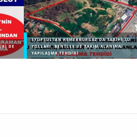
EYÜPSULTAN KEMERBURGAZ’DA TARIHI SU
IRI DE
YOLLARI, BENTLER VE TARIM ALANINA
YAPILAŞMA TEHDIDI
erin temel
Çevre, Şehircilik ve İklim Değişikliği Bakanlığı, İstanb
ratik
Eyüpsultan ilçesindeki Kemerburgaz bölgesinde Mim
ranan ve
Sinan’ın inşa ettiği Türkiye’nin ayakta kalan en uzun 
kemerinin yanı başındaki tarım...