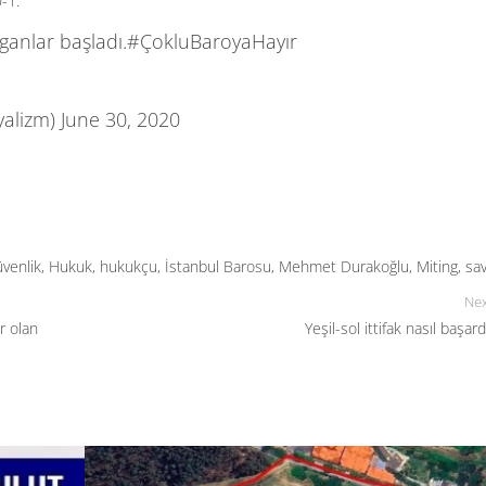
ganlar başladı.
#ÇokluBaroyaHayır
yalizm)
June 30, 2020
venlik
,
Hukuk
,
hukukçu
,
İstanbul Barosu
,
Mehmet Durakoğlu
,
Miting
,
sa
Nex
r olan
Yeşil-sol ittifak nasıl başard