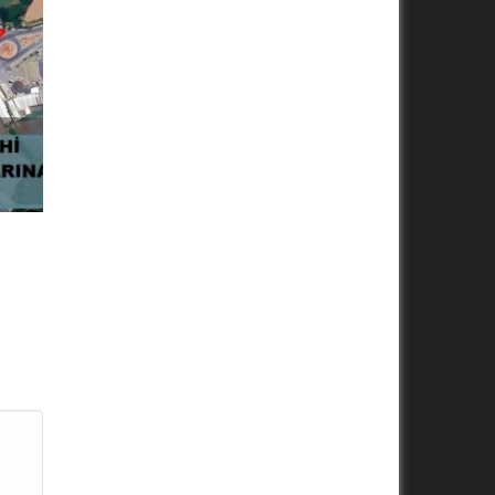
ul’un
ar
su