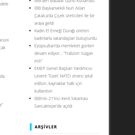
İBB’den Babalar Günü Kutlaması
adele
İBB Başkanvekili Nuri Aslan
Çatalca’da Çiçek üreticileri ile bir
araya geldi
Kadın El Emeği Durağı üreten
kadınlarla vatandaşları buluşturdu
esini
Eyüpsultan’da memleket günleri
cak
devam ediyor… ”Trabzon rüzgarı
esti”
EMEP Genel Başkan Yardımcısı
Levent Tüzel: NATO zirvesi iptal
nda
edilsin, kaynaklar halk için
kullanılsın
İBB’nin 21’inci Kent lokantası
z”
Sancaktepe’de açıldı
ARŞIVLER