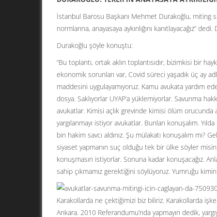
İstanbul Barosu Başkanı Mehmet Durakoğlu, miting sır
normlarına, anayasaya aykırılığını kanıtlayacağız” dedi. 
Durakoğlu şöyle konuştu:
“Bu toplantı, ortak aklın toplantısıdır, bizimkisi bir h
ekonomik sorunları var, Covid süreci yaşadık üç ay adli
maddesini uygulayamıyoruz. Kamu avukata yardım edec
dosya. Saklıyorlar UYAP’a yüklemiyorlar. Savunma hakkı
avukatlar. Kimisi açlık grevinde kimisi ölüm orucunda avu
yargılanmayı istiyor avukatlar. Bunları konuşalım. Yılda
bin hakim savcı aldınız. Şu mülakatı konuşalım mı? Gel
siyaset yapmanın suç olduğu tek bir ülke söyler misin
konuşmasın istiyorlar. Sonuna kadar konuşacağız. Anla
sahip çıkmamız gerektiğini söylüyoruz. Yumruğu kimi
Karakollarda ne çektiğimizi biz biliriz. Karakollarda 
Ankara. 2010 Referandumu’nda yapmayın dedik, yargıyı