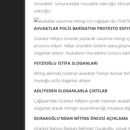
hissedeler. Sonuna kadar mücadele edeceğiz. Mücadel
edeceğiz.”
AVUKATLAR POLİS BARİKATINI PROTESTO EDİY
İstanbul Adliyesi önünde yapılacak savunma mitingi içi
protesto ediyor. Adliye önündeki binlerin alana giriş
sloganları atılıyor. Avukatların mücadelesi sonucu barika
FEYZİOĞLU İSTİFA SLOGANLARI
Miting alanında toplanan avukatlar Türkiye Barolar Bi
Feyzioğlu istifa sloganları atılıyor.
ADLİYEDEN SLOGANLARLA ÇIKTILAR
Çağlayan’daki İstanbul Adliyesi içinde toplanan avukatl
sloganları atarak mitingin düzenleneceği meydana doğ
DURAKOĞLU’NDAN MİTİNG ÖNCESİ AÇIKLAMA
İstanbul Barosu Başkanı Mehmet Durakoğlu, sosyal m