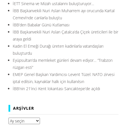
İETT Sinema ve Mizah ustalarını buluşturuyor…
İBB Başkanvekili Nuri Aslan Muharrem ayı orucunda Kartal
Cemevi’nde canlarla buluştu
İBB’den Babalar Günü Kutlaması
İBB Başkanvekili Nuri Aslan Çatalca’da Çiçek üreticileri ile bir
araya geldi
Kadın El Emeği Durağı üreten kadınlarla vatandaşları
buluşturdu
Eyüpsultan’da memleket günleri devam ediyor… ”Trabzon
rüzgarı esti”
EMEP Genel Başkan Yardımcısı Levent Tüzel: NATO zirvesi
iptal edilsin, kaynaklar halk için kullanılsın
İBB’nin 21’inci Kent lokantası Sancaktepe’de açıldı
ARŞIVLER
Arşivler