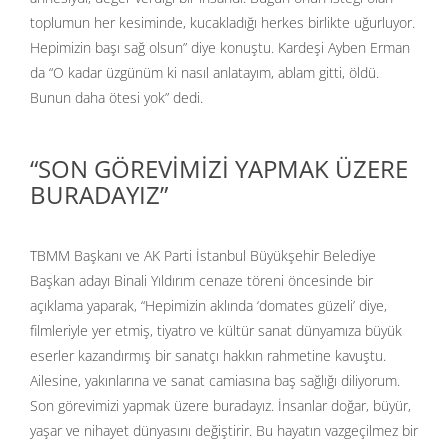
toplumun her kesiminde, kucakladığı herkes birlikte uğurluyor.
Hepimizin başı sağ olsun” diye konuştu. Kardeşi Ayben Erman
da “O kadar üzgünüm ki nasıl anlatayım, ablam gitti, öldü.
Bunun daha ötesi yok” dedi.
“SON GÖREVİMİZİ YAPMAK ÜZERE
BURADAYIZ”
TBMM Başkanı ve AK Parti İstanbul Büyükşehir Belediye
Başkan adayı Binali Yıldırım cenaze töreni öncesinde bir
açıklama yaparak, “Hepimizin aklında ‘domates güzeli’ diye,
filmleriyle yer etmiş, tiyatro ve kültür sanat dünyamıza büyük
eserler kazandırmış bir sanatçı hakkın rahmetine kavuştu.
Ailesine, yakınlarına ve sanat camiasına baş sağlığı diliyorum.
Son görevimizi yapmak üzere buradayız. İnsanlar doğar, büyür,
yaşar ve nihayet dünyasını değiştirir. Bu hayatın vazgeçilmez bir