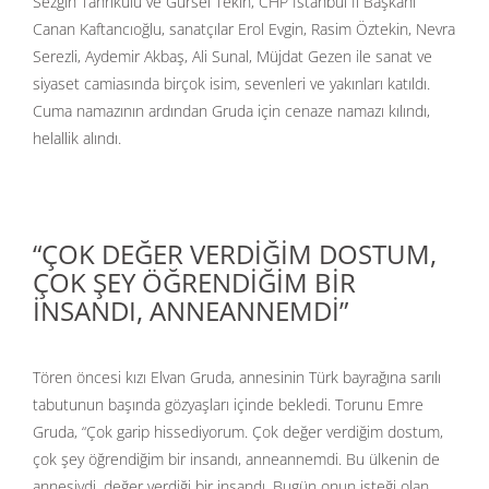
Sezgin Tanrıkulu ve Gürsel Tekin, CHP İstanbul İl Başkanı
Canan Kaftancıoğlu, sanatçılar Erol Evgin, Rasim Öztekin, Nevra
Serezli, Aydemir Akbaş, Ali Sunal, Müjdat Gezen ile sanat ve
siyaset camiasında birçok isim, sevenleri ve yakınları katıldı.
Cuma namazının ardından Gruda için cenaze namazı kılındı,
helallik alındı.
“ÇOK DEĞER VERDİĞİM DOSTUM,
ÇOK ŞEY ÖĞRENDİĞİM BİR
İNSANDI, ANNEANNEMDİ”
Tören öncesi kızı Elvan Gruda, annesinin Türk bayrağına sarılı
tabutunun başında gözyaşları içinde bekledi. Torunu Emre
Gruda, “Çok garip hissediyorum. Çok değer verdiğim dostum,
çok şey öğrendiğim bir insandı, anneannemdi. Bu ülkenin de
annesiydi, değer verdiği bir insandı. Bugün onun isteği olan