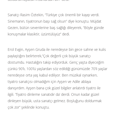
Sanatçı Rasim Öztekin, “Türkiye çok önemli bir kayıp verdi.
Sinemanın, tiyatronun başı sağ olsun” diye konuştu. Müjdat
Gezen, bütün sevenlerine baş sağlığı dileyerek, “Böyle günde
konuşmalar klasiktir, üzüntülüyüz” dedi.
Erol Evgin, Ayşen Gruda ile neredeyse bin gece sahne ve kulis
paylaştığını belirterek,”Çok değerli çok büyük sanatçı
dostumdu. Hastalığını takip ediyorduk. Genç yaşta diyeceğim
çünkü 90’lı, 100’lü yaşlardan söz edildiği günümüzde 70’li yaşlar
neredeyse orta yaş kabul ediliyor. Ben müzikal oynarken,
tiyatro sanatçısı olmadığım için Ayşen ve Adile ablaya
danışırdım. Ayşen bana çok güzel bilgiler anlatırdı tiyatro ile
ilgili. ‘Tiyatro dinleme sanatıdır da’ derdi. Onun kadar güzel
dinleyen büyük, usta sanatçı gelmez. Boşluğunu doldurmak
çok zor” şeklinde konuştu.