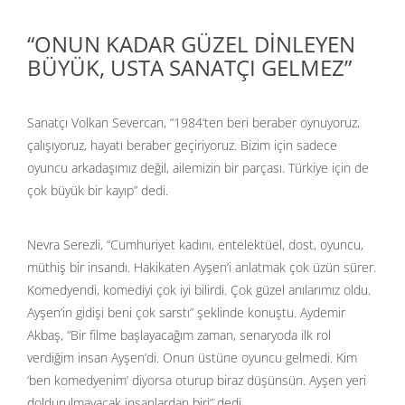
“ONUN KADAR GÜZEL DİNLEYEN
BÜYÜK, USTA SANATÇI GELMEZ”
Sanatçı Volkan Severcan, “1984’ten beri beraber oynuyoruz,
çalışıyoruz, hayatı beraber geçiriyoruz. Bizim için sadece
oyuncu arkadaşımız değil, ailemizin bir parçası. Türkiye için de
çok büyük bir kayıp” dedi.
Nevra Serezli, “Cumhuriyet kadını, entelektüel, dost, oyuncu,
müthiş bir insandı. Hakikaten Ayşen’i anlatmak çok üzün sürer.
Komedyendi, komediyi çok iyi bilirdi. Çok güzel anılarımız oldu.
Ayşen’in gidişi beni çok sarstı” şeklinde konuştu. Aydemir
Akbaş, “Bir filme başlayacağım zaman, senaryoda ilk rol
verdiğim insan Ayşen’di. Onun üstüne oyuncu gelmedi. Kim
‘ben komedyenim’ diyorsa oturup biraz düşünsün. Ayşen yeri
doldurulmayacak insanlardan biri” dedi.