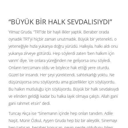
“BÜYÜK BİR HALK SEVDALISIYDI”
Yılmaz Gruda, “TRT’de bir hayli ilkler yaptık. Beraber orada
oynadık TRT’yi hiçbir zaman unutmadık. Büyük bir yetenekti, o
yeteneğiyle hızla yukarıya doğru yürüdü. Halkıyla, halkı aldı onu
yukarıya zirveye götürdü. Hep söylerdi zaten ‘ben halkım için
varım’ diye. Ve onlara yüreğinden ne geliyorsa onu söyledi.
Onların tercümanı oldu ve böylece hak ettiği yere oturdu.
Güzel bir insandı. Her şeyi yürektendi, sahtekarlığı yoktu. Ne
düşünüyorsa onu söylüyordu ama güzellikler için söylüyordu.
Bu halkın mutluluğu için söylüyordu. Büyük bir halk sevdalısıydı
ve elinden geldiği kadar bu halka layık olmaya çalıştı. Allah gani
gani rahmet etsin” dedi.
Tuncay Akça ise “Sinemanın içinde hep onları tanıdım. Adile
Naşit, Münir Özkul, Ayşen Gruda hep biz bir aileydik. Sinemayı
hep tartışan, beraber konuşan, neyin nerde olduğunu bilen