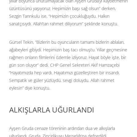
yıllar boyunca unutulmayacak olan Ayşen Gruda’yı kaybetmenin
üzüntüsünü yaşıyoruz. Hepimizin başı sağ olsun” derken,
Sezgin Tanrıkulu ise, “Hepimizin çocukluğuydu. Halkın
sanatçısıydı. Allah’tan rahmet diliyorum” şeklinde konuştu.
Gürsel Tekin, “Bizlerin bu oyuncuların tamamı bizlerin ablaları,
ağabeyleri gibiydi. Hepimizin baş tacı olmuştu. Yıllar geçmesine
rağmen onların filmlerini özlemle izliyoruz. Hayat böyle işte, bir
gün son oluyor” dedi. CHP Genel Sekreteri Akif Hamzaçebi
“Hayatımızda hep vardı. Hayatımızı güzelleştiren bir insandı.
Sempatik ve güler yüzlüydü, sevgi doluydu. Allah rahmet
eylesin” diye konuştu.
ALKIŞLARLA UĞURLANDI
Ayşen Gruda cenaze töreninin ardından dua ve alkışlarla
uğurlandı. Gruda, Zincirlikuyu Mezarlığı’na defnedildi.