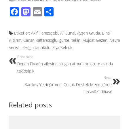
F
M
E
S
ac
as
m
h
e
to
ail
ar
Etiketler:
Akif Hamzaçebi
,
Ali Sunal
,
Ayşen Gruda
,
Binali
b
d
e
Yıldırım
,
Canan Kaftancıoğlu
,
gürsel tekin
,
Müjdat Gezen
,
Nevra
o
o
Serezli
,
sezgin tanrıkulu
,
Ziya Selcuk
o
n
Previous:
k
Berkin Elvan’ın ailesine ‘slogan atma’ soruşturmasında
takipsizlik
Next:
Kadıköy Yeldeğirmeni Çocuk Destek Merkezi’nde
‘tecavüz’ iddiası!
Related posts