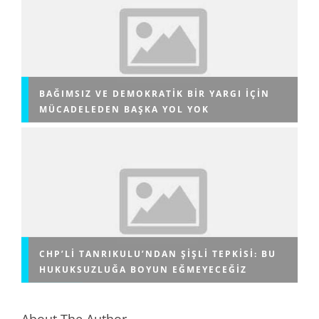
BAĞIMSIZ VE DEMOKRATIK BIR YARGI IÇIN
MÜCADELEDEN BAŞKA YOL YOK
CHP’LI TANRIKULU’NDAN ŞIŞLI TEPKISI: BU
HUKUKSUZLUĞA BOYUN EĞMEYECEĞIZ
About The Author