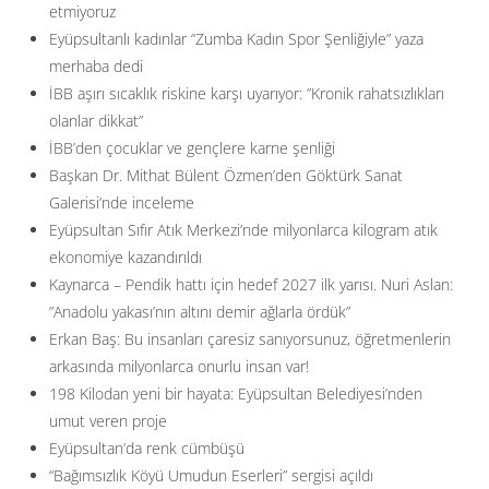
etmiyoruz
Eyüpsultanlı kadınlar “Zumba Kadın Spor Şenliğiyle” yaza
merhaba dedi
İBB aşırı sıcaklık riskine karşı uyarıyor: ”Kronik rahatsızlıkları
olanlar dikkat”
İBB’den çocuklar ve gençlere karne şenliği
Başkan Dr. Mithat Bülent Özmen’den Göktürk Sanat
Galerisi’nde inceleme
Eyüpsultan Sıfır Atık Merkezi’nde milyonlarca kilogram atık
ekonomiye kazandırıldı
Kaynarca – Pendik hattı için hedef 2027 ilk yarısı. Nuri Aslan:
”Anadolu yakası’nın altını demir ağlarla ördük”
Erkan Baş: Bu insanları çaresiz sanıyorsunuz, öğretmenlerin
arkasında milyonlarca onurlu insan var!
198 Kilodan yeni bir hayata: Eyüpsultan Belediyesi’nden
umut veren proje
Eyüpsultan’da renk cümbüşü
“Bağımsızlık Köyü Umudun Eserleri” sergisi açıldı