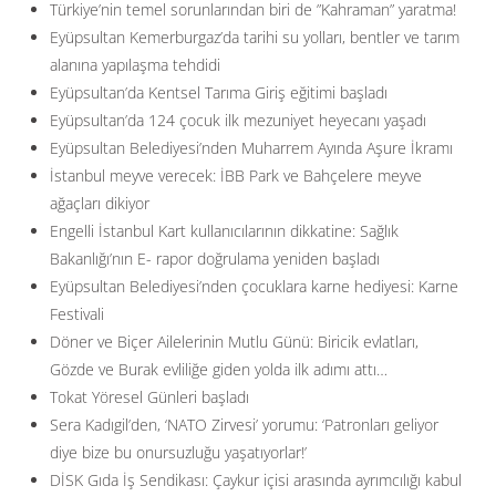
Türkiye’nin temel sorunlarından biri de ”Kahraman” yaratma!
Eyüpsultan Kemerburgaz’da tarihi su yolları, bentler ve tarım
alanına yapılaşma tehdidi
Eyüpsultan’da Kentsel Tarıma Giriş eğitimi başladı
Eyüpsultan’da 124 çocuk ilk mezuniyet heyecanı yaşadı
Eyüpsultan Belediyesi’nden Muharrem Ayında Aşure İkramı
İstanbul meyve verecek: İBB Park ve Bahçelere meyve
ağaçları dikiyor
Engelli İstanbul Kart kullanıcılarının dikkatine: Sağlık
Bakanlığı’nın E- rapor doğrulama yeniden başladı
Eyüpsultan Belediyesi’nden çocuklara karne hediyesi: Karne
Festivali
Döner ve Biçer Ailelerinin Mutlu Günü: Biricik evlatları,
Gözde ve Burak evliliğe giden yolda ilk adımı attı…
Tokat Yöresel Günleri başladı
Sera Kadıgil’den, ‘NATO Zirvesi’ yorumu: ‘Patronları geliyor
diye bize bu onursuzluğu yaşatıyorlar!’
DİSK Gıda İş Sendikası: Çaykur içisi arasında ayrımcılığı kabul