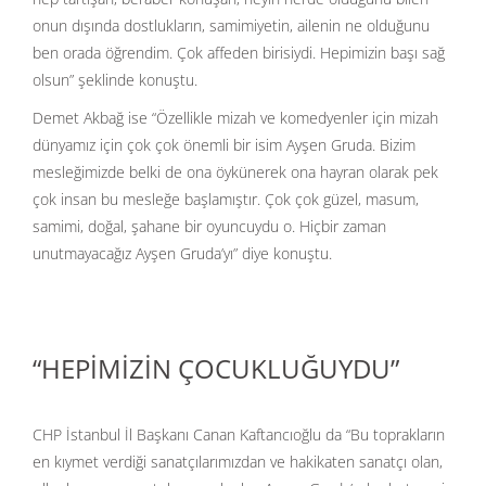
onun dışında dostlukların, samimiyetin, ailenin ne olduğunu
ben orada öğrendim. Çok affeden birisiydi. Hepimizin başı sağ
olsun” şeklinde konuştu.
Demet Akbağ ise “Özellikle mizah ve komedyenler için mizah
dünyamız için çok çok önemli bir isim Ayşen Gruda. Bizim
mesleğimizde belki de ona öykünerek ona hayran olarak pek
çok insan bu mesleğe başlamıştır. Çok çok güzel, masum,
samimi, doğal, şahane bir oyuncuydu o. Hiçbir zaman
unutmayacağız Ayşen Gruda’yı” diye konuştu.
“HEPİMİZİN ÇOCUKLUĞUYDU”
CHP İstanbul İl Başkanı Canan Kaftancıoğlu da “Bu toprakların
en kıymet verdiği sanatçılarımızdan ve hakikaten sanatçı olan,