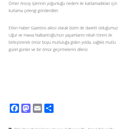
Ömer Arısoy işlerinin yoğunluğu nedeni ile katılamadıkları için
kutlama çelengi gönderdiler.
Etkin Haber Gazetesi ailesi olarak bizim de davetli olduğumuz
Uğur ve Havva Nalbantoğlu’nun yaşamlarını nikah töreni ile
birleştirerek ömür boyu mutluluğa giden yolda, sağlıklı mutlu
güzel günler ve bir ömür geçirmelerini dileriz.
F
M
E
S
ac
as
m
h
e
to
ail
ar