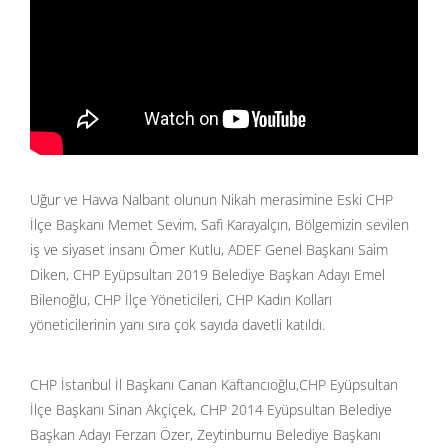
Uğur ve Havva Nalbant olunun Nikah merasimine Eski CHP
İlçe Başkanı Memet Sevim, Safi Karayalçın, Bölgemizin sevilen
iş ve siyaset insanı Ömer Kutlu, ADEF Genel Başkanı Saim
Diken, CHP Eyüpsultan 2019 Belediye Başkan Adayı Emel
Bilenoğlu, CHP İlçe Yöneticileri, CHP Kadın Kolları
yöneticilerinin yanı sıra çok sayıda davetli katıldı.
CHP İstanbul İl Başkanı Canan Kaftancıoğlu,CHP Eyüpsultan
İlçe Başkanı Sinan Akçiçek, CHP 2014 Eyüpsultan Belediye
Başkan Adayı Ferzan Özer, Zeytinburnu Belediye Başkanı