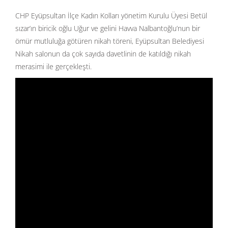
CHP Eyüpsultan İlçe Kadın Kolları yönetim Kurulu Üyesi Betül
sızar’ın biricik oğlu Uğur ve gelini Havva Nalbantoğlu’nun bir
ömür mutluluğa götüren nikah töreni, Eyüpsultan Belediyesi
Nikah salonun da çok sayıda davetlinin de katıldığı nikah
merasimi ile gerçekleşti.