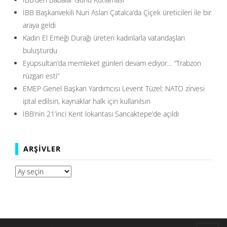
İBB Başkanvekili Nuri Aslan Çatalca’da Çiçek üreticileri ile bir
araya geldi
Kadın El Emeği Durağı üreten kadınlarla vatandaşları
buluşturdu
Eyüpsultan’da memleket günleri devam ediyor… ”Trabzon
rüzgarı esti”
EMEP Genel Başkan Yardımcısı Levent Tüzel: NATO zirvesi
iptal edilsin, kaynaklar halk için kullanılsın
İBB’nin 21’inci Kent lokantası Sancaktepe’de açıldı
ARŞIVLER
Arşivler