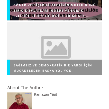
DÖNER VE BIÇER AILELERININ MUTLU GÜNÜ:
BIRICIK EVLATLARI, GÖZDE VE BURAK
EVLILIĞE GIDEN YOLDA ILK ADIMI ATTI…
BAĞIMSIZ VE DEMOKRATIK BIR YARGI IÇIN
MÜCADELEDEN BAŞKA YOL YOK
About The Author
Ramazan Yiğit