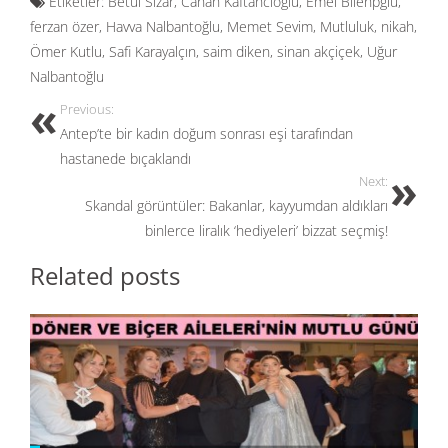
Etiketler:
Betül Sızar
,
Canan Kaftancıoğlu
,
Emel Bilenpğlu
,
b
d
e
ferzan özer
,
Havva Nalbantoğlu
,
Memet Sevim
,
Mutluluk
,
nikah
,
o
o
Ömer Kutlu
,
Safi Karayalçın
,
saim diken
,
sinan akçiçek
,
Uğur
o
n
Nalbantoğlu
k
Previous:
Antep’te bir kadın doğum sonrası eşi tarafından
hastanede bıçaklandı
Next:
Skandal görüntüler: Bakanlar, kayyumdan aldıkları
binlerce liralık ‘hediyeleri’ bizzat seçmiş!
Related posts