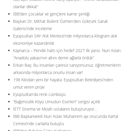
olanlar dikkat”
İBB’den çocuklar ve gençlere karne şenliği
Başkan Dr. Mithat Bülent Özmen’den Göktürk Sanat
Galerisi’nde inceleme
Eyüpsultan Sıfır Atık Merkezi’nde milyonlarca kilogram atık
ekonomiye kazandırıldı
Kaynarca – Pendik hattı için hedef 2027 ilk yarısı. Nuri Aslan:
”Anadolu yakası’nın altını demir ağlarla ördük”
Erkan Baş: Bu insanları çaresiz sanıyorsunuz, öğretmenlerin
arkasında milyonlarca onurlu insan var!
198 Kilodan yeni bir hayata: Eyüpsultan Belediyesi’nden
umut veren proje
Eyüpsultan’da renk cümbüşü
“Bağımsızlık Köyü Umudun Eserleri” sergisi açıldı
İETT Sinema ve Mizah ustalarını buluşturuyor…
İBB Başkanvekili Nuri Aslan Muharrem ayı orucunda Kartal
Cemevi’nde canlarla buluştu
İBB’den Babalar Günü Kutlaması