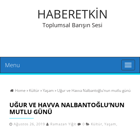
HABERETKİN
Toplumsal Barışın Sesi
Menu
Toggl
naviga
Home
»
Kültür
»
Yaşam
» Uğur ve Havva Nalbantoğlu’nun mutlu günü
UĞUR VE HAVVA NALBANTOĞLU’NUN
MUTLU GÜNÜ
Ağustos 26, 2019
Ramazan Yiğit
0
Kültür
,
Yaşam
,