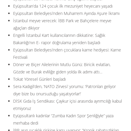
Eyüpsultan’da 124 çocuk ilk mezuniyet heyecanı yaşadı
Eyüpsultan Belediyesi’nden Muharrem Ayında Aşure İkramı
İstanbul meyve verecek: İBB Park ve Bahçelere meyve
ağaçları dikiyor
Engelli İstanbul Kart kullanıcılarının dikkatine: Sağlık
Bakanlığı’nın E- rapor doğrulama yeniden başladı
Eyüpsultan Belediyesi’nden çocuklara karne hediyesi: Karne
Festivali
Döner ve Biçer Ailelerinin Mutlu Günü: Biricik evlatları,
Gözde ve Burak evliliğe giden yolda ilk adımı attı…
Tokat Yöresel Günleri başladı
Sera Kadıgil’den, ‘NATO Zirvesi’ yorumu: ‘Patronları geliyor
diye bize bu onursuzluğu yaşatıyorlar!’
DİSK Gıda İş Sendikası: Çaykur içisi arasında ayrımcılığı kabul
etmiyoruz
Eyüpsultanlı kadınlar “Zumba Kadın Spor Şenliğiyle” yaza
merhaba dedi
İBB aşırı sıcaklık riskine karşı uyarıyor: ”Kronik rahatsızlıkları