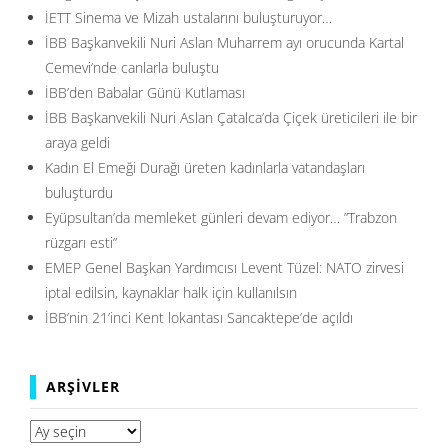
İETT Sinema ve Mizah ustalarını buluşturuyor…
İBB Başkanvekili Nuri Aslan Muharrem ayı orucunda Kartal
Cemevi’nde canlarla buluştu
İBB’den Babalar Günü Kutlaması
İBB Başkanvekili Nuri Aslan Çatalca’da Çiçek üreticileri ile bir
araya geldi
Kadın El Emeği Durağı üreten kadınlarla vatandaşları
buluşturdu
Eyüpsultan’da memleket günleri devam ediyor… ”Trabzon
rüzgarı esti”
EMEP Genel Başkan Yardımcısı Levent Tüzel: NATO zirvesi
iptal edilsin, kaynaklar halk için kullanılsın
İBB’nin 21’inci Kent lokantası Sancaktepe’de açıldı
ARŞIVLER
Arşivler