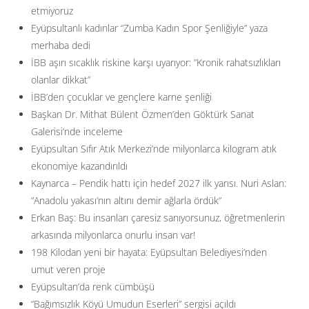
etmiyoruz
Eyüpsultanlı kadınlar “Zumba Kadın Spor Şenliğiyle” yaza
merhaba dedi
İBB aşırı sıcaklık riskine karşı uyarıyor: ”Kronik rahatsızlıkları
olanlar dikkat”
İBB’den çocuklar ve gençlere karne şenliği
Başkan Dr. Mithat Bülent Özmen’den Göktürk Sanat
Galerisi’nde inceleme
Eyüpsultan Sıfır Atık Merkezi’nde milyonlarca kilogram atık
ekonomiye kazandırıldı
Kaynarca – Pendik hattı için hedef 2027 ilk yarısı. Nuri Aslan:
”Anadolu yakası’nın altını demir ağlarla ördük”
Erkan Baş: Bu insanları çaresiz sanıyorsunuz, öğretmenlerin
arkasında milyonlarca onurlu insan var!
198 Kilodan yeni bir hayata: Eyüpsultan Belediyesi’nden
umut veren proje
Eyüpsultan’da renk cümbüşü
“Bağımsızlık Köyü Umudun Eserleri” sergisi açıldı