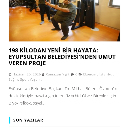
198 KILODAN YENI BIR HAYATA:
EYÜPSULTAN BELEDIYESI’NDEN UMUT
VEREN PROJE
Haziran 25, 2026
Ramazan Yiğit
0
Ekonomi
,
İstanbul
,
Sağlık
,
Spor
,
Yaşam
,
Eyüpsultan Belediye Başkanı Dr. Mithat Bülent Özmen’in
destekleriyle hayata geçirilen “Morbid Obez Bireyler İçin
Biyo-Psiko-Sosyal...
SON YAZILAR