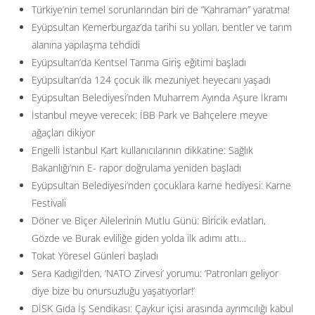
Türkiye’nin temel sorunlarından biri de ”Kahraman” yaratma!
Eyüpsultan Kemerburgaz’da tarihi su yolları, bentler ve tarım
alanına yapılaşma tehdidi
Eyüpsultan’da Kentsel Tarıma Giriş eğitimi başladı
Eyüpsultan’da 124 çocuk ilk mezuniyet heyecanı yaşadı
Eyüpsultan Belediyesi’nden Muharrem Ayında Aşure İkramı
İstanbul meyve verecek: İBB Park ve Bahçelere meyve
ağaçları dikiyor
Engelli İstanbul Kart kullanıcılarının dikkatine: Sağlık
Bakanlığı’nın E- rapor doğrulama yeniden başladı
Eyüpsultan Belediyesi’nden çocuklara karne hediyesi: Karne
Festivali
Döner ve Biçer Ailelerinin Mutlu Günü: Biricik evlatları,
Gözde ve Burak evliliğe giden yolda ilk adımı attı…
Tokat Yöresel Günleri başladı
Sera Kadıgil’den, ‘NATO Zirvesi’ yorumu: ‘Patronları geliyor
diye bize bu onursuzluğu yaşatıyorlar!’
DİSK Gıda İş Sendikası: Çaykur içisi arasında ayrımcılığı kabul