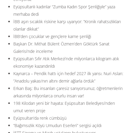
Eyüpsultanlı kadınlar “Zumba Kadın Spor Şenliğiyle” yaza
merhaba dedi
İBB aşırı sıcaklık riskine karşı uyarıyor: ”Kronik rahatsızlıkları
olanlar dikkat”
İBB’den çocuklar ve gençlere karne şenliği
Başkan Dr. Mithat Bülent Özmen’den Göktürk Sanat
Galerisi’nde inceleme
Eyüpsultan Sıfır Atık Merkezi’nde milyonlarca kilogram atık
ekonomiye kazandırıldı
Kaynarca – Pendik hattı için hedef 2027 ilk yarısı. Nuri Aslan:
”Anadolu yakası’nın altını demir ağlarla ördük”
Erkan Baş: Bu insanları çaresiz sanıyorsunuz, öğretmenlerin
arkasında milyonlarca onurlu insan var!
198 Kilodan yeni bir hayata: Eyüpsultan Belediyesi’nden
umut veren proje
Eyüpsultan’da renk cümbüşü
“Bağımsızlık Köyü Umudun Eserleri” sergisi açıldı
İETT Sinema ve Mizah ustalarını buluşturuyor…