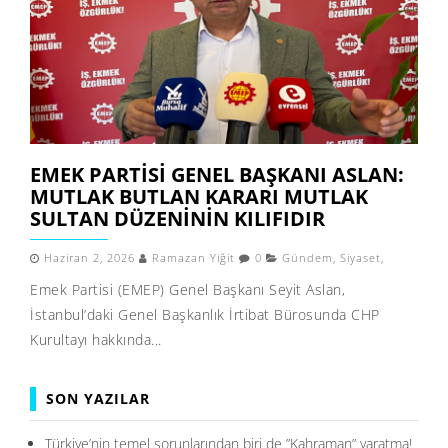
EMEK PARTISI GENEL BAŞKANI ASLAN:
MUTLAK BUTLAN KARARI MUTLAK
SULTAN DÜZENININ KILIFIDIR
Haziran 2, 2026
Ramazan Yiğit
0
Gündem
,
Siyaset
,
Emek Partisi (EMEP) Genel Başkanı Seyit Aslan,
İstanbul’daki Genel Başkanlık İrtibat Bürosunda CHP
Kurultayı hakkında...
SON YAZILAR
Türkiye’nin temel sorunlarından biri de ”Kahraman” yaratma!