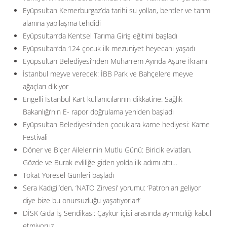
Eyüpsultan Kemerburgaz’da tarihi su yolları, bentler ve tarım
alanına yapılaşma tehdidi
Eyüpsultan’da Kentsel Tarıma Giriş eğitimi başladı
Eyüpsultan’da 124 çocuk ilk mezuniyet heyecanı yaşadı
Eyüpsultan Belediyesi’nden Muharrem Ayında Aşure İkramı
İstanbul meyve verecek: İBB Park ve Bahçelere meyve
ağaçları dikiyor
Engelli İstanbul Kart kullanıcılarının dikkatine: Sağlık
Bakanlığı’nın E- rapor doğrulama yeniden başladı
Eyüpsultan Belediyesi’nden çocuklara karne hediyesi: Karne
Festivali
Döner ve Biçer Ailelerinin Mutlu Günü: Biricik evlatları,
Gözde ve Burak evliliğe giden yolda ilk adımı attı…
Tokat Yöresel Günleri başladı
Sera Kadıgil’den, ‘NATO Zirvesi’ yorumu: ‘Patronları geliyor
diye bize bu onursuzluğu yaşatıyorlar!’
DİSK Gıda İş Sendikası: Çaykur içisi arasında ayrımcılığı kabul
etmiyoruz