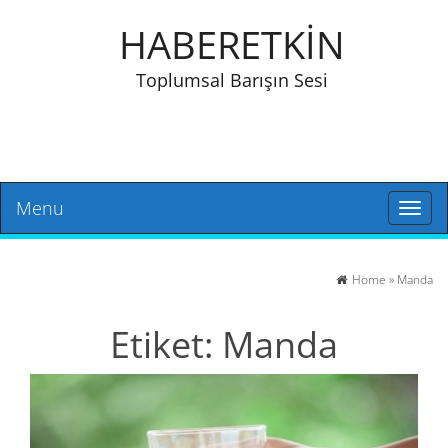
HABERETKİN
Toplumsal Barışın Sesi
Menu
Toggl
naviga
Home
»
Manda
Etiket:
Manda