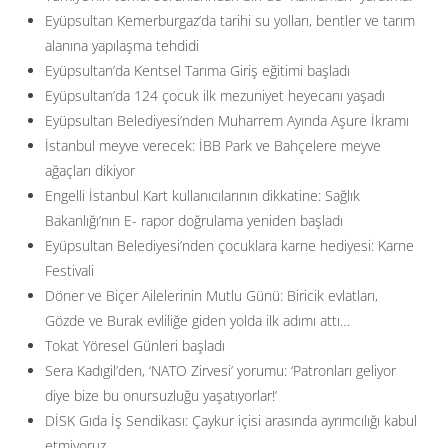
Eyüpsultan Kemerburgaz’da tarihi su yolları, bentler ve tarım
alanına yapılaşma tehdidi
Eyüpsultan’da Kentsel Tarıma Giriş eğitimi başladı
Eyüpsultan’da 124 çocuk ilk mezuniyet heyecanı yaşadı
Eyüpsultan Belediyesi’nden Muharrem Ayında Aşure İkramı
İstanbul meyve verecek: İBB Park ve Bahçelere meyve
ağaçları dikiyor
Engelli İstanbul Kart kullanıcılarının dikkatine: Sağlık
Bakanlığı’nın E- rapor doğrulama yeniden başladı
Eyüpsultan Belediyesi’nden çocuklara karne hediyesi: Karne
Festivali
Döner ve Biçer Ailelerinin Mutlu Günü: Biricik evlatları,
Gözde ve Burak evliliğe giden yolda ilk adımı attı…
Tokat Yöresel Günleri başladı
Sera Kadıgil’den, ‘NATO Zirvesi’ yorumu: ‘Patronları geliyor
diye bize bu onursuzluğu yaşatıyorlar!’
DİSK Gıda İş Sendikası: Çaykur içisi arasında ayrımcılığı kabul
etmiyoruz