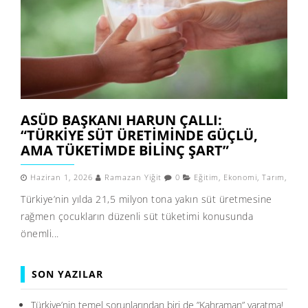
ASÜD BAŞKANI HARUN ÇALLI:
“TÜRKIYE SÜT ÜRETIMINDE GÜÇLÜ,
AMA TÜKETIMDE BILINÇ ŞART”
Haziran 1, 2026
Ramazan Yiğit
0
Eğitim
,
Ekonomi
,
Tarım
,
Türkiye’nin yılda 21,5 milyon tona yakın süt üretmesine
rağmen çocukların düzenli süt tüketimi konusunda
önemli...
SON YAZILAR
Türkiye’nin temel sorunlarından biri de ”Kahraman” yaratma!