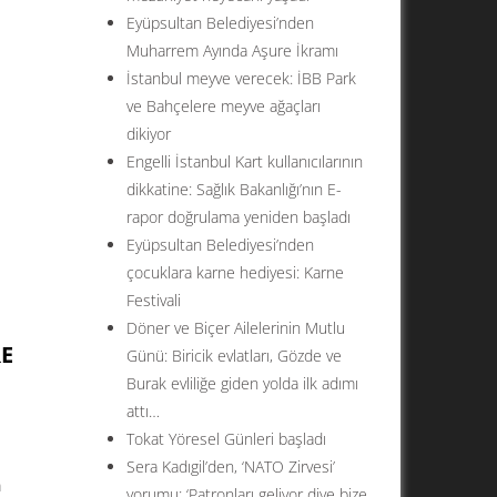
Eyüpsultan Belediyesi’nden
Muharrem Ayında Aşure İkramı
İstanbul meyve verecek: İBB Park
ve Bahçelere meyve ağaçları
dikiyor
Engelli İstanbul Kart kullanıcılarının
dikkatine: Sağlık Bakanlığı’nın E-
rapor doğrulama yeniden başladı
Eyüpsultan Belediyesi’nden
çocuklara karne hediyesi: Karne
Festivali
Döner ve Biçer Ailelerinin Mutlu
E
Günü: Biricik evlatları, Gözde ve
Burak evliliğe giden yolda ilk adımı
attı…
Tokat Yöresel Günleri başladı
Sera Kadıgil’den, ‘NATO Zirvesi’
a
yorumu: ‘Patronları geliyor diye bize