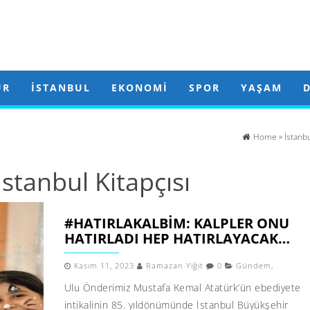
ÜR
İSTANBUL
EKONOMI
SPOR
YAŞAM
Home
»
İstanbu
İstanbul Kitapçısı
#HATIRLAKALBIM: KALPLER ONU
HATIRLADI HEP HATIRLAYACAK…
Kasım 11, 2023
Ramazan Yiğit
0
Gündem
,
Ulu Önderimiz Mustafa Kemal Atatürk’ün ebediyete
intikalinin 85. yıldönümünde İstanbul Büyükşehir