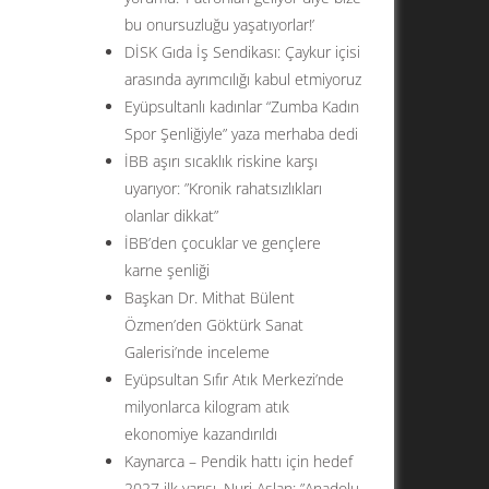
bu onursuzluğu yaşatıyorlar!’
DİSK Gıda İş Sendikası: Çaykur içisi
arasında ayrımcılığı kabul etmiyoruz
Eyüpsultanlı kadınlar “Zumba Kadın
Spor Şenliğiyle” yaza merhaba dedi
İBB aşırı sıcaklık riskine karşı
uyarıyor: ”Kronik rahatsızlıkları
olanlar dikkat”
İBB’den çocuklar ve gençlere
karne şenliği
Başkan Dr. Mithat Bülent
Özmen’den Göktürk Sanat
Galerisi’nde inceleme
Eyüpsultan Sıfır Atık Merkezi’nde
milyonlarca kilogram atık
ekonomiye kazandırıldı
Kaynarca – Pendik hattı için hedef
2027 ilk yarısı. Nuri Aslan: ”Anadolu