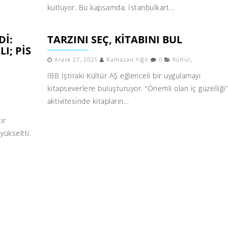
kutluyor. Bu kapsamda; İstanbulkart...
DI:
TARZINI SEÇ, KİTABINI BUL
I; PIS
Aralık 27, 2021
Ramazan Yiğit
0
Kültür
,
İBB İştiraki Kültür AŞ eğlenceli bir uygulamayı
kitapseverlere buluşturuyor. “Önemli olan iç güzelliği”
aktivitesinde kitapların...
ır
yükseltti.