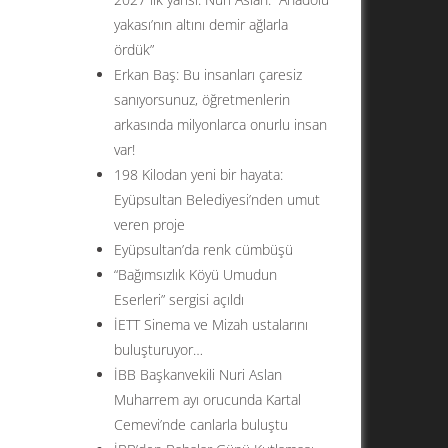
yakası’nın altını demir ağlarla
ördük”
Erkan Baş: Bu insanları çaresiz
sanıyorsunuz, öğretmenlerin
arkasında milyonlarca onurlu insan
var!
198 Kilodan yeni bir hayata:
Eyüpsultan Belediyesi’nden umut
veren proje
Eyüpsultan’da renk cümbüşü
“Bağımsızlık Köyü Umudun
Eserleri” sergisi açıldı
İETT Sinema ve Mizah ustalarını
buluşturuyor…
İBB Başkanvekili Nuri Aslan
Muharrem ayı orucunda Kartal
Cemevi’nde canlarla buluştu