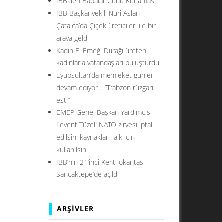
İBB’den Babalar Günü Kutlaması
İBB Başkanvekili Nuri Aslan
Çatalca’da Çiçek üreticileri ile bir
araya geldi
Kadın El Emeği Durağı üreten
kadınlarla vatandaşları buluşturdu
Eyüpsultan’da memleket günleri
devam ediyor… ”Trabzon rüzgarı
esti”
EMEP Genel Başkan Yardımcısı
Levent Tüzel: NATO zirvesi iptal
edilsin, kaynaklar halk için
kullanılsın
İBB’nin 21’inci Kent lokantası
Sancaktepe’de açıldı
ARŞIVLER