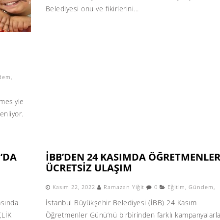
Belediyesi onu ve fikirlerini...
dem
,
rmesiyle
enliyor.
’DA
İBB’DEN 24 KASIMDA ÖĞRETMENLER
ÜCRETSIZ ULAŞIM
Kasım 22, 2022
Ramazan Yiğit
0
Eğitim
,
Gündem
,
asında
İstanbul Büyükşehir Belediyesi (İBB) 24 Kasım
ÇLİK
Öğretmenler Günü’nü birbirinden farklı kampanyalarl