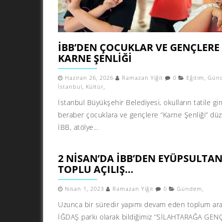
İBB’DEN ÇOCUKLAR VE GENÇLERE
KARNE ŞENLIĞI
Haziran 26, 2026
Ramazan Yiğit
0
Eğitim
,
Gün
İstanbul
,
Kültür
,
İstanbul Büyükşehir Belediyesi, okulların tatile gi
beraber çocuklara ve gençlere “Karne Şenliği” düz
İBB, atölye...
2 NISAN’DA İBB’DEN EYÜPSULTAN
TOPLU AÇILIŞ…
Nisan 1, 2023
Ramazan Yiğit
0
Gündem
,
Uzunca bir süredir yapımı devam eden toplum ar
İĞDAŞ parkı olarak bildiğimiz ‘’SİLAHTARAĞA GEN