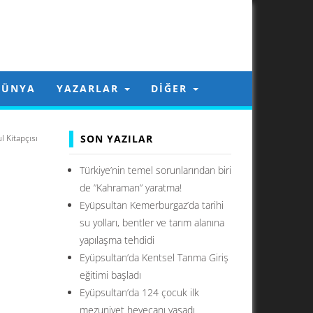
DÜNYA
YAZARLAR
DIĞER
l Kitapçısı
SON YAZILAR
Türkiye’nin temel sorunlarından biri
de ”Kahraman” yaratma!
Eyüpsultan Kemerburgaz’da tarihi
su yolları, bentler ve tarım alanına
yapılaşma tehdidi
Eyüpsultan’da Kentsel Tarıma Giriş
eğitimi başladı
Eyüpsultan’da 124 çocuk ilk
mezuniyet heyecanı yaşadı