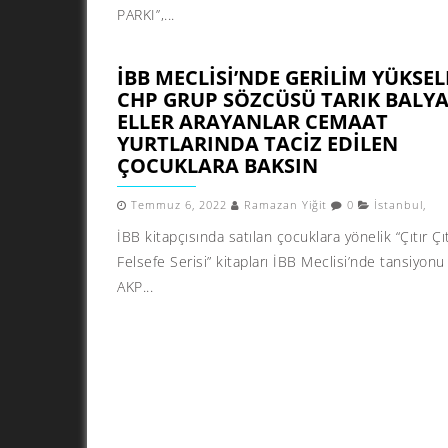
PARKI’’,...
İBB MECLISI’NDE GERILIM YÜKSEL
CHP GRUP SÖZCÜSÜ TARIK BALYAL
ELLER ARAYANLAR CEMAAT
YURTLARINDA TACIZ EDILEN
ÇOCUKLARA BAKSIN
Temmuz 6, 2022
Ramazan Yiğit
0
İstanbul
,
İBB kitapçısında satılan çocuklara yönelik “Çıtır Çıt
Felsefe Serisi” kitapları İBB Meclisi’nde tansiyonu 
AKP...