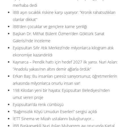
merhaba dedi
İBB aşırı sıcaklık riskine karşı uyarıyor: ”Kronik rahatsızlıkları
olanlar dikkat”
İBB’den çocuklar ve gençlere karne şenliği
Başkan Dr. Mithat Bülent Özmen’den Göktürk Sanat
Galerisi’nde inceleme
Eyüpsultan Sıfır Atık Merkezi’nde milyonlarca kilogram atık
ekonomiye kazandırıldı
Kaynarca – Pendik hattı için hedef 2027 ilk yarısı. Nuri Aslan:
”Anadolu yakası’nın altını demir ağlarla ördük”
Erkan Baş: Bu insanları çaresiz sanıyorsunuz, öğretmenlerin
arkasında milyonlarca onurlu insan var!
198 Kilodan yeni bir hayata: Eyüpsultan Belediyesi’nden
umut veren proje
Eyüpsultan’da renk cümbüşü
“Bağımsızlık Köyü Umudun Eserleri” sergisi açıldı
İETT Sinema ve Mizah ustalarını buluşturuyor…
İBB Başkanvekili Nuri Aslan Muharrem ayı orucunda Kartal