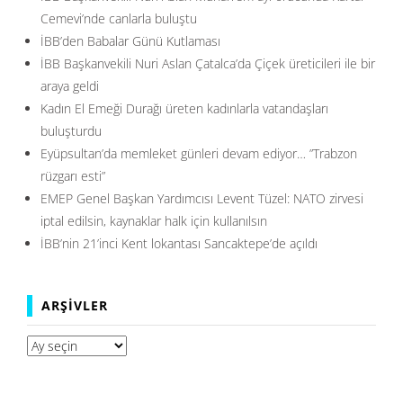
Cemevi’nde canlarla buluştu
İBB’den Babalar Günü Kutlaması
İBB Başkanvekili Nuri Aslan Çatalca’da Çiçek üreticileri ile bir
araya geldi
Kadın El Emeği Durağı üreten kadınlarla vatandaşları
buluşturdu
Eyüpsultan’da memleket günleri devam ediyor… ”Trabzon
rüzgarı esti”
EMEP Genel Başkan Yardımcısı Levent Tüzel: NATO zirvesi
iptal edilsin, kaynaklar halk için kullanılsın
İBB’nin 21’inci Kent lokantası Sancaktepe’de açıldı
ARŞIVLER
Arşivler