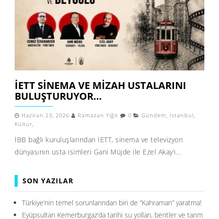
İETT SINEMA VE MIZAH USTALARINI
BULUŞTURUYOR…
Haziran 23, 2026
Ramazan Yiğit
0
Gündem
,
İstanbul
,
Kültür
,
İBB bağlı kuruluşlarından İETT, sinema ve televizyon
dünyasının usta isimleri Gani Müjde ile Ezel Akay’ı...
SON YAZILAR
Türkiye’nin temel sorunlarından biri de ”Kahraman” yaratma!
Eyüpsultan Kemerburgaz’da tarihi su yolları, bentler ve tarım