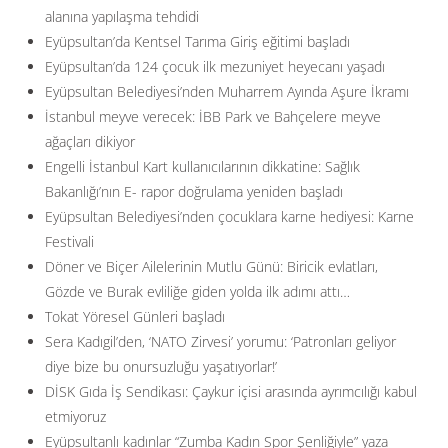
alanına yapılaşma tehdidi
Eyüpsultan’da Kentsel Tarıma Giriş eğitimi başladı
Eyüpsultan’da 124 çocuk ilk mezuniyet heyecanı yaşadı
Eyüpsultan Belediyesi’nden Muharrem Ayında Aşure İkramı
İstanbul meyve verecek: İBB Park ve Bahçelere meyve
ağaçları dikiyor
Engelli İstanbul Kart kullanıcılarının dikkatine: Sağlık
Bakanlığı’nın E- rapor doğrulama yeniden başladı
Eyüpsultan Belediyesi’nden çocuklara karne hediyesi: Karne
Festivali
Döner ve Biçer Ailelerinin Mutlu Günü: Biricik evlatları,
Gözde ve Burak evliliğe giden yolda ilk adımı attı…
Tokat Yöresel Günleri başladı
Sera Kadıgil’den, ‘NATO Zirvesi’ yorumu: ‘Patronları geliyor
diye bize bu onursuzluğu yaşatıyorlar!’
DİSK Gıda İş Sendikası: Çaykur içisi arasında ayrımcılığı kabul
etmiyoruz
Eyüpsultanlı kadınlar “Zumba Kadın Spor Şenliğiyle” yaza