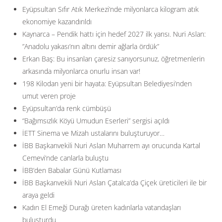
Eyüpsultan Sıfır Atık Merkezi’nde milyonlarca kilogram atık
ekonomiye kazandırıldı
Kaynarca – Pendik hattı için hedef 2027 ilk yarısı. Nuri Aslan:
”Anadolu yakası’nın altını demir ağlarla ördük”
Erkan Baş: Bu insanları çaresiz sanıyorsunuz, öğretmenlerin
arkasında milyonlarca onurlu insan var!
198 Kilodan yeni bir hayata: Eyüpsultan Belediyesi’nden
umut veren proje
Eyüpsultan’da renk cümbüşü
“Bağımsızlık Köyü Umudun Eserleri” sergisi açıldı
İETT Sinema ve Mizah ustalarını buluşturuyor…
İBB Başkanvekili Nuri Aslan Muharrem ayı orucunda Kartal
Cemevi’nde canlarla buluştu
İBB’den Babalar Günü Kutlaması
İBB Başkanvekili Nuri Aslan Çatalca’da Çiçek üreticileri ile bir
araya geldi
Kadın El Emeği Durağı üreten kadınlarla vatandaşları
buluşturdu