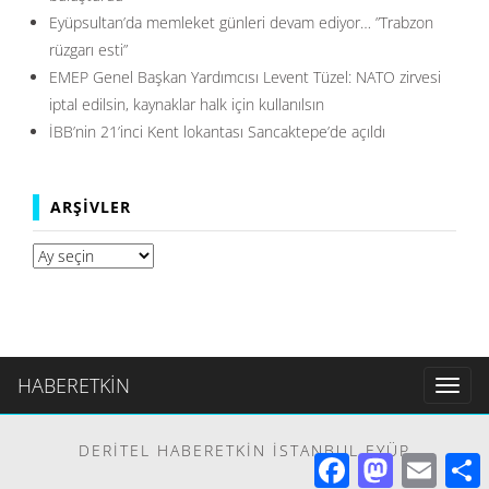
Eyüpsultan’da memleket günleri devam ediyor… ”Trabzon
rüzgarı esti”
EMEP Genel Başkan Yardımcısı Levent Tüzel: NATO zirvesi
iptal edilsin, kaynaklar halk için kullanılsın
İBB’nin 21’inci Kent lokantası Sancaktepe’de açıldı
ARŞIVLER
Arşivler
HABERETKİN
Toggl
naviga
DERITEL HABERETKIN İSTANBUL EYÜP
Facebook
Mastodon
Email
S