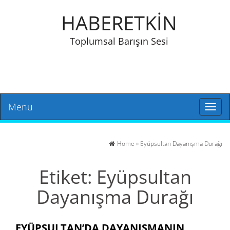
HABERETKİN
Toplumsal Barışın Sesi
Menu
Toggl
naviga
Home
»
Eyüpsultan Dayanışma Durağı
Etiket:
Eyüpsultan
Dayanışma Durağı
EYÜPSULTAN’DA DAYANIŞMANIN