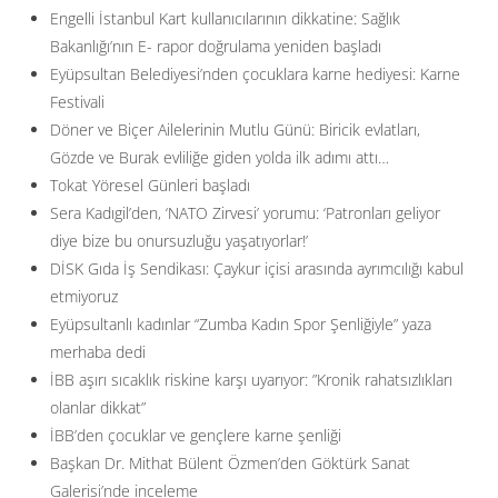
Engelli İstanbul Kart kullanıcılarının dikkatine: Sağlık
Bakanlığı’nın E- rapor doğrulama yeniden başladı
Eyüpsultan Belediyesi’nden çocuklara karne hediyesi: Karne
Festivali
Döner ve Biçer Ailelerinin Mutlu Günü: Biricik evlatları,
Gözde ve Burak evliliğe giden yolda ilk adımı attı…
Tokat Yöresel Günleri başladı
Sera Kadıgil’den, ‘NATO Zirvesi’ yorumu: ‘Patronları geliyor
diye bize bu onursuzluğu yaşatıyorlar!’
DİSK Gıda İş Sendikası: Çaykur içisi arasında ayrımcılığı kabul
etmiyoruz
Eyüpsultanlı kadınlar “Zumba Kadın Spor Şenliğiyle” yaza
merhaba dedi
İBB aşırı sıcaklık riskine karşı uyarıyor: ”Kronik rahatsızlıkları
olanlar dikkat”
İBB’den çocuklar ve gençlere karne şenliği
Başkan Dr. Mithat Bülent Özmen’den Göktürk Sanat
Galerisi’nde inceleme