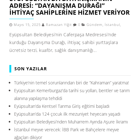
ADRESI: “DAYANIŞMA DURAĞI”
IHTIYAÇ SAHIPLERINE HIZMET VERIYOR
Mayıs 15, 2025
Ramazan Yiğit
0
Gündem
,
İstanbul
,
Eyüpsultan Belediyesi’nin Caferpaşa Medresesi’nde
kurduğu Dayanışma Durağı, ihtiyaç sahibi yurttaşlara
ücretsiz terzi, kuaför, sağlık danışmanlığı...
SON YAZILAR
Türkiye’nin temel sorunlarından biri de ”Kahraman” yaratma!
Eyüpsultan Kemerburgaz’da tarihi su yolları, bentler ve tarım
alanına yapılaşma tehdidi
Eyüpsultan’da Kentsel Tarıma Giriş eğitimi başladı
Eyüpsultan’da 124 çocuk ilk mezuniyet heyecanı yaşadı
Eyüpsultan Belediyesi’nden Muharrem Ayında Aşure İkramı
İstanbul meyve verecek: İBB Park ve Bahçelere meyve
ağaçları dikiyor