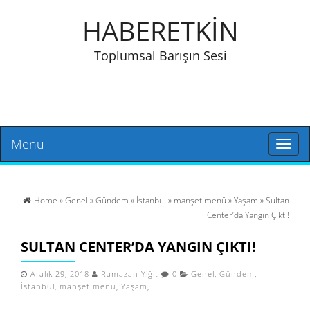
HABERETKİN
Toplumsal Barışın Sesi
Menu
Toggl
naviga
Home
»
Genel
»
Gündem
»
İstanbul
»
manşet menü
»
Yaşam
» Sultan
Center’da Yangın Çıktı!
SULTAN CENTER’DA YANGIN ÇIKTI!
Aralık 29, 2018
Ramazan Yiğit
0
Genel
,
Gündem
,
İstanbul
,
manşet menü
,
Yaşam
,