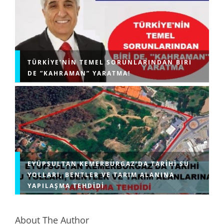
TÜRKIYE’NIN TEMEL SORUNLARINDAN BIRI
DE ”KAHRAMAN” YARATMA!
EYÜPSULTAN KEMERBURGAZ’DA TARIHI SU
YOLLARI, BENTLER VE TARIM ALANINA
YAPILAŞMA TEHDIDI
About The Author