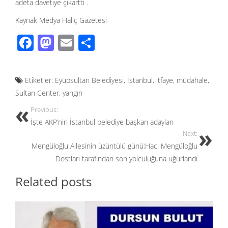
adeta davetiye çıkarttı .
Kaynak Medya Haliç Gazetesi
F
M
E
S
ac
as
m
h
e
to
ail
ar
Etiketler:
Eyüpsultan Belediyesi
,
İstanbul
,
itfaye
,
müdahale
,
b
d
e
Sultan Center
,
yangın
o
o
Previous:
o
n
İşte AKP’nin İstanbul belediye başkan adayları
k
Next:
Mengüloğlu Ailesinin üzüntülü günü;Hacı Mengüloğlu
Dostları tarafından son yolculuğuna uğurlandı
Related posts