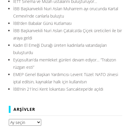
İETT Sinema ve Mizah ustalarını buluşturuyor…
İBB Başkanvekili Nuri Aslan Muharrem ayı orucunda Kartal
Cemevi’nde canlarla buluştu
İBB’den Babalar Günü Kutlaması
İBB Başkanvekili Nuri Aslan Çatalca’da Çiçek üreticileri ile bir
araya geldi
Kadın El Emeği Durağı üreten kadınlarla vatandaşları
buluşturdu
Eyüpsultan’da memleket günleri devam ediyor… ”Trabzon
rüzgarı esti”
EMEP Genel Başkan Yardımcısı Levent Tüzel: NATO zirvesi
iptal edilsin, kaynaklar halk için kullanılsın
İBB’nin 21’inci Kent lokantası Sancaktepe’de açıldı
ARŞIVLER
Arşivler