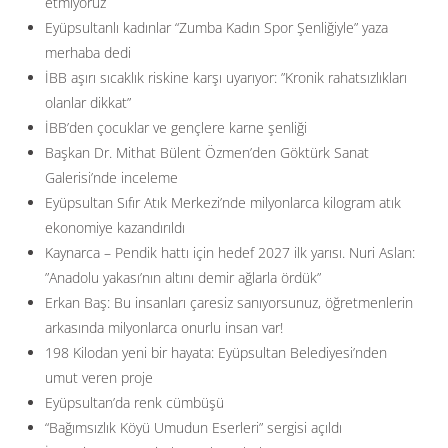
etmiyoruz
Eyüpsultanlı kadınlar “Zumba Kadın Spor Şenliğiyle” yaza
merhaba dedi
İBB aşırı sıcaklık riskine karşı uyarıyor: ”Kronik rahatsızlıkları
olanlar dikkat”
İBB’den çocuklar ve gençlere karne şenliği
Başkan Dr. Mithat Bülent Özmen’den Göktürk Sanat
Galerisi’nde inceleme
Eyüpsultan Sıfır Atık Merkezi’nde milyonlarca kilogram atık
ekonomiye kazandırıldı
Kaynarca – Pendik hattı için hedef 2027 ilk yarısı. Nuri Aslan:
”Anadolu yakası’nın altını demir ağlarla ördük”
Erkan Baş: Bu insanları çaresiz sanıyorsunuz, öğretmenlerin
arkasında milyonlarca onurlu insan var!
198 Kilodan yeni bir hayata: Eyüpsultan Belediyesi’nden
umut veren proje
Eyüpsultan’da renk cümbüşü
“Bağımsızlık Köyü Umudun Eserleri” sergisi açıldı