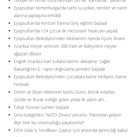
Türkiye’nin temel sorunlarından biri de ”Kahraman” yaratma!
Eyüpsultan Kemerburgaz’da tarihi su yolları, bentler ve tarım
alanına yapılaşma tehdidi
Eyüpsultan’da Kentsel Tarıma Giriş eğitimi başladı
Eyüpsultan’da 124 çocuk ilk mezuniyet heyecanı yaşadı
Eyüpsultan Belediyesi’nden Muharrem Ayında Aşure İkramı
İstanbul meyve verecek: İBB Park ve Bahçelere meyve
ağaçları dikiyor
Engelli İstanbul Kart kullanıcılarının dikkatine: Sağlık
Bakanlığı’nın E- rapor doğrulama yeniden başladı
Eyüpsultan Belediyesi’nden çocuklara karne hediyesi: Karne
Festivali
Döner ve Biçer Ailelerinin Mutlu Günü: Biricik evlatları,
Gözde ve Burak evliliğe giden yolda ilk adımı attı…
Tokat Yöresel Günleri başladı
Sera Kadıgil’den, ‘NATO Zirvesi’ yorumu: ‘Patronları geliyor
diye bize bu onursuzluğu yaşatıyorlar!’
DİSK Gıda İş Sendikası: Çaykur içisi arasında ayrımcılığı kabul