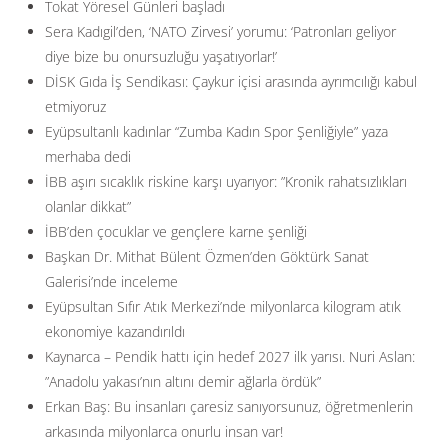
Tokat Yöresel Günleri başladı
Sera Kadıgil’den, ‘NATO Zirvesi’ yorumu: ‘Patronları geliyor
diye bize bu onursuzluğu yaşatıyorlar!’
DİSK Gıda İş Sendikası: Çaykur içisi arasında ayrımcılığı kabul
etmiyoruz
Eyüpsultanlı kadınlar “Zumba Kadın Spor Şenliğiyle” yaza
merhaba dedi
İBB aşırı sıcaklık riskine karşı uyarıyor: ”Kronik rahatsızlıkları
olanlar dikkat”
İBB’den çocuklar ve gençlere karne şenliği
Başkan Dr. Mithat Bülent Özmen’den Göktürk Sanat
Galerisi’nde inceleme
Eyüpsultan Sıfır Atık Merkezi’nde milyonlarca kilogram atık
ekonomiye kazandırıldı
Kaynarca – Pendik hattı için hedef 2027 ilk yarısı. Nuri Aslan:
”Anadolu yakası’nın altını demir ağlarla ördük”
Erkan Baş: Bu insanları çaresiz sanıyorsunuz, öğretmenlerin
arkasında milyonlarca onurlu insan var!