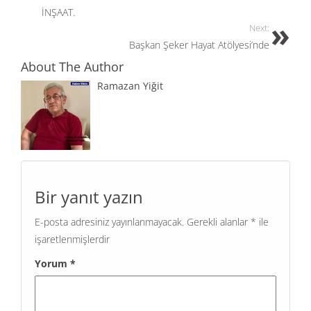
o
o
İNŞAAT.
o
n
Next:
Başkan Şeker Hayat Atölyesi’nde
k
About The Author
Ramazan Yiğit
Bir yanıt yazın
E-posta adresiniz yayınlanmayacak.
Gerekli alanlar
*
ile
işaretlenmişlerdir
Yorum
*