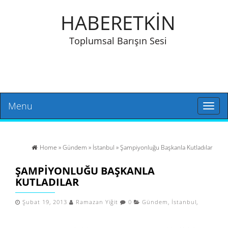
HABERETKİN
Toplumsal Barışın Sesi
Menu
Toggl
naviga
Home
»
Gündem
»
İstanbul
» Şampiyonluğu Başkanla Kutladılar
ŞAMPIYONLUĞU BAŞKANLA
KUTLADILAR
Şubat 19, 2013
Ramazan Yiğit
0
Gündem
,
İstanbul
,