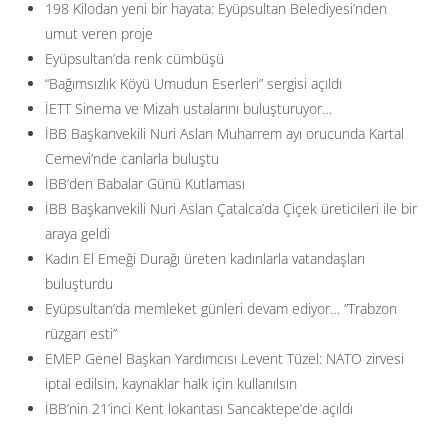
198 Kilodan yeni bir hayata: Eyüpsultan Belediyesi’nden
umut veren proje
Eyüpsultan’da renk cümbüşü
“Bağımsızlık Köyü Umudun Eserleri” sergisi açıldı
İETT Sinema ve Mizah ustalarını buluşturuyor…
İBB Başkanvekili Nuri Aslan Muharrem ayı orucunda Kartal
Cemevi’nde canlarla buluştu
İBB’den Babalar Günü Kutlaması
İBB Başkanvekili Nuri Aslan Çatalca’da Çiçek üreticileri ile bir
araya geldi
Kadın El Emeği Durağı üreten kadınlarla vatandaşları
buluşturdu
Eyüpsultan’da memleket günleri devam ediyor… ”Trabzon
rüzgarı esti”
EMEP Genel Başkan Yardımcısı Levent Tüzel: NATO zirvesi
iptal edilsin, kaynaklar halk için kullanılsın
İBB’nin 21’inci Kent lokantası Sancaktepe’de açıldı