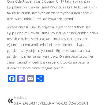
Coca Cola Akademi Ligi Eyüpspor U- 17 takımı birinciliğini,
Eyüp Belediye Başkanı İsmail Kavuncu ile birlikte kutladı. U- 17
takımı grubunda şampiyon olarak Antalya’da düzenlenecek
olan “Nike Futbol Cup”’a katılmaya hak kazandı.
Antalya öncesi Eyüp Belediyesi’ni ziyaret eden futbolcular,
Eyüp Belediye Başkanı İsmail Kavuncu’ya desteklerinden dolayı
teşekkür plaketi verdi. Başkan İsmail Kavuncu, gençlerin
eğitimine önem verdiklerini belirterek “En önemli yatırım
gençlerimize yaptığımız yatırımdır. Eğitim ve spor alanında
gençlerimizin her zaman yanındayız. Onların başarısı bizi her
zaman sevindirir” dedi. Başkan genç futbolculara başarılar
diledikten sonra hatıra fotoğrafı çektirdi .
F
M
E
S
ac
as
m
h
e
to
ail
ar
Previous:
b
d
e
S.T.A. SAĞLAM TEMELLER ATIYORUZ. ÖZAYDOĞAN