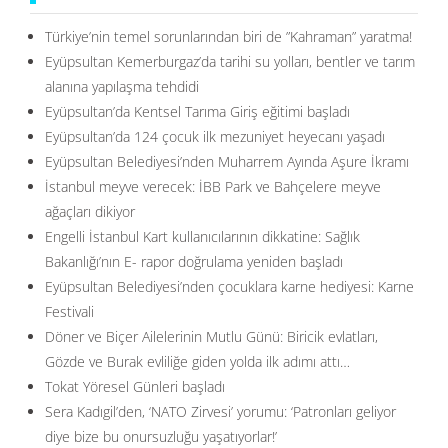
Türkiye’nin temel sorunlarından biri de ”Kahraman” yaratma!
Eyüpsultan Kemerburgaz’da tarihi su yolları, bentler ve tarım
alanına yapılaşma tehdidi
Eyüpsultan’da Kentsel Tarıma Giriş eğitimi başladı
Eyüpsultan’da 124 çocuk ilk mezuniyet heyecanı yaşadı
Eyüpsultan Belediyesi’nden Muharrem Ayında Aşure İkramı
İstanbul meyve verecek: İBB Park ve Bahçelere meyve
ağaçları dikiyor
Engelli İstanbul Kart kullanıcılarının dikkatine: Sağlık
Bakanlığı’nın E- rapor doğrulama yeniden başladı
Eyüpsultan Belediyesi’nden çocuklara karne hediyesi: Karne
Festivali
Döner ve Biçer Ailelerinin Mutlu Günü: Biricik evlatları,
Gözde ve Burak evliliğe giden yolda ilk adımı attı…
Tokat Yöresel Günleri başladı
Sera Kadıgil’den, ‘NATO Zirvesi’ yorumu: ‘Patronları geliyor
diye bize bu onursuzluğu yaşatıyorlar!’