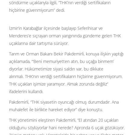
söndürme uçaklarıyla ilgili, “THK’nın verdiği sertifikaların
hiçbirine güvenmiyorum” dedi.
İzmir’in Karabağlar ilçesinde başlayıp Seferihisar ve
Menderes’e sıçrayan orman yangınında gündeme gelen THK
uçaklarına dair tartışma sürüyor.
Tarım ve Orman Bakanı Bekir Pakdemirli, konuya ilişkin yaptığı
açıklamada, “‘Beni memuriyetten atın, bu uçağa binmem’
diyorlar. Hükümetimize siyasi saldırı var, bu dikkate
alınmalı. THK’nın verdiği sertifikaların hiçbirine güvenmiyorum.
THK uçakları işimize yaramıyor. Almak zorunda değiliz”
ifadelerini kullandı.
Pakdemirli, “THK siyasetin oyuncağı olmuş durumdadır. Ana
muhalefet ile birlikte hareket ediyor” diye konuştu.
THK yönetimini eleştiren Pakdemirli, “El atından 20 uçakları
olduğunu söylüyorlar hani nerede? Apronda 6 uçak gözüküyor.