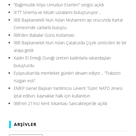
“Bağımsızlık Köyü Umudun Eserleri” sergisi açıldı
İETT Sinema ve Mizah ustalarını buluşturuyor…
İBB Başkanvekili Nuri Aslan Muharrem ayı orucunda Kartal
Cemevi’nde canlarla buluştu
İBB’den Babalar Günü Kutlaması
İBB Başkanvekili Nuri Aslan Çatalca’da Çiçek üreticileri ile bir
araya geldi
Kadın El Emeği Durağı üreten kadınlarla vatandaşları
buluşturdu
Eyüpsultan’da memleket günleri devam ediyor… ”Trabzon
rüzgarı esti”
EMEP Genel Başkan Yardımcısı Levent Tüzel: NATO zirvesi
iptal edilsin, kaynaklar halk için kullanılsın
İBB’nin 21’inci Kent lokantası Sancaktepe’de açıldı
ARŞIVLER