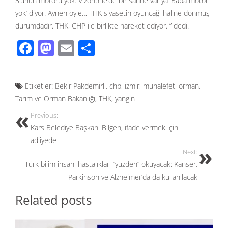
3’ünün motoru yok. Vizontele’de bir sahne var ya ‘Baba motor
yok’ diyor. Aynen öyle… THK siyasetin oyuncağı haline dönmüş
durumdadır. THK, CHP ile birlikte hareket ediyor. ” dedi.
F
M
E
S
ac
as
m
h
e
to
ail
ar
Etiketler:
Bekir Pakdemirli
,
chp
,
izmir
,
muhalefet
,
orman
,
b
d
e
Tarım ve Orman Bakanlığı
,
THK
,
yangın
o
o
Previous:
o
n
Kars Belediye Başkanı Bilgen, ifade vermek için
k
adliyede
Next:
Türk bilim insanı hastalıkları “yüzden” okuyacak: Kanser,
Parkinson ve Alzheimer’da da kullanılacak
Related posts