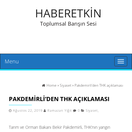
HABERETKİN
Toplumsal Barışın Sesi
Menu
Toggl
naviga
Home
»
Siyaset
» Pakdemirli’den THK açıklaması
PAKDEMIRLI’DEN THK AÇIKLAMASI
Ağustos 22, 2019
Ramazan Yiğit
0
Siyaset
,
Tarım ve Orman Bakanı Bekir Pakdemirli, THK’nın yangın