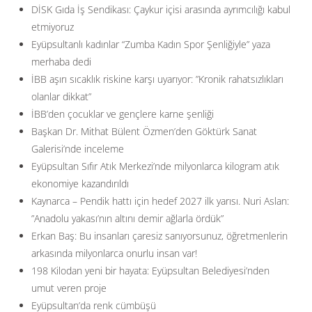
DİSK Gıda İş Sendikası: Çaykur içisi arasında ayrımcılığı kabul
etmiyoruz
Eyüpsultanlı kadınlar “Zumba Kadın Spor Şenliğiyle” yaza
merhaba dedi
İBB aşırı sıcaklık riskine karşı uyarıyor: ”Kronik rahatsızlıkları
olanlar dikkat”
İBB’den çocuklar ve gençlere karne şenliği
Başkan Dr. Mithat Bülent Özmen’den Göktürk Sanat
Galerisi’nde inceleme
Eyüpsultan Sıfır Atık Merkezi’nde milyonlarca kilogram atık
ekonomiye kazandırıldı
Kaynarca – Pendik hattı için hedef 2027 ilk yarısı. Nuri Aslan:
”Anadolu yakası’nın altını demir ağlarla ördük”
Erkan Baş: Bu insanları çaresiz sanıyorsunuz, öğretmenlerin
arkasında milyonlarca onurlu insan var!
198 Kilodan yeni bir hayata: Eyüpsultan Belediyesi’nden
umut veren proje
Eyüpsultan’da renk cümbüşü