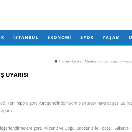
ÜR
İSTANBUL
EKONOMI
SPOR
YAŞAM
Home
»
Çevre
» Meteorolojiden sağanak yağış 
Ş UYARISI
ı. Yeni rapora göre yurt genelinde hakim olan sıcak hava dalgası 28 ild
u raporu…
eğerlendirmelere göre, Akdeniz ve Doğu Karadeniz ile Kocaeli, Sakarya, 