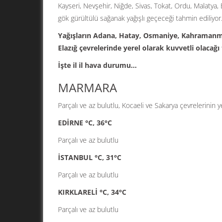
Kayseri, Nevşehir, Niğde, Sivas, Tokat, Ordu, Malatya, E
gök gürültülü sağanak yağışlı geçeceği tahmin ediliyor
Yağışların Adana, Hatay, Osmaniye, Kahramanmara
Elazığ çevrelerinde yerel olarak kuvvetli olacağı
İşte il il hava durumu…
MARMARA
Parçalı ve az bulutlu, Kocaeli ve Sakarya çevrelerinin 
EDİRNE °C, 36°C
Parçalı ve az bulutlu
İSTANBUL °C, 31°C
Parçalı ve az bulutlu
KIRKLARELİ °C, 34°C
Parçalı ve az bulutlu