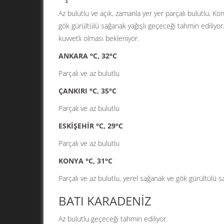
Az bulutlu ve açık, zamanla yer yer parçalı bulutlu, K
gök gürültülü sağanak yağışlı geçeceği tahmin ediliyor.
kuvvetli olması bekleniyor.
ANKARA °C, 32°C
Parçalı ve az bulutlu
ÇANKIRI °C, 35°C
Parçalı ve az bulutlu
ESKİŞEHİR °C, 29°C
Parçalı ve az bulutlu
KONYA °C, 31°C
Parçalı ve az bulutlu, yerel sağanak ve gök gürültülü s
BATI KARADENİZ
Az bulutlu geçeceği tahmin ediliyor.