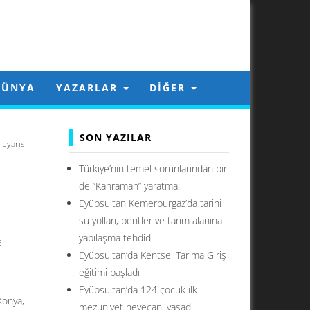
DÜNYA
YAZARLAR
DIĞER
SON YAZILAR
uyarısı
Türkiye’nin temel sorunlarından biri
de ”Kahraman” yaratma!
Eyüpsultan Kemerburgaz’da tarihi
su yolları, bentler ve tarım alanına
yapılaşma tehdidi
e
Eyüpsultan’da Kentsel Tarıma Giriş
eğitimi başladı
Eyüpsultan’da 124 çocuk ilk
Konya,
mezuniyet heyecanı yaşadı