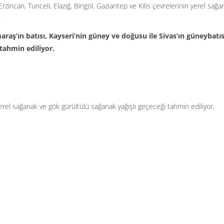
rzincan, Tunceli, Elazığ, Bingöl, Gaziantep ve Kilis çevrelerinin yerel sağa
.
ş’ın batısı, Kayseri’nin güney ve doğusu ile Sivas’ın güneybatıs
 tahmin ediliyor.
yerel sağanak ve gök gürültülü sağanak yağışlı geçeceği tahmin ediliyor.