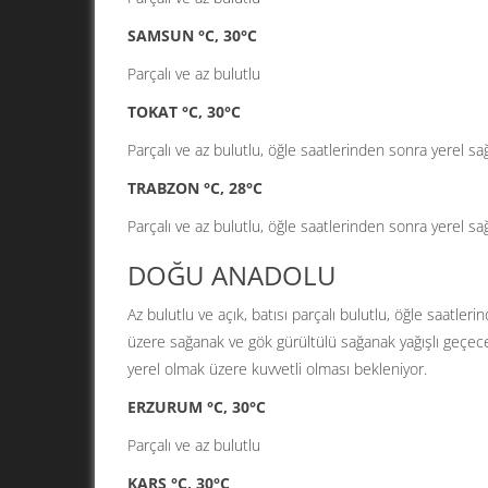
SAMSUN °C, 30°C
Parçalı ve az bulutlu
TOKAT °C, 30°C
Parçalı ve az bulutlu, öğle saatlerinden sonra yerel s
TRABZON °C, 28°C
Parçalı ve az bulutlu, öğle saatlerinden sonra yerel s
DOĞU ANADOLU
Az bulutlu ve açık, batısı parçalı bulutlu, öğle saatler
üzere sağanak ve gök gürültülü sağanak yağışlı geçeceğ
yerel olmak üzere kuvvetli olması bekleniyor.
ERZURUM °C, 30°C
Parçalı ve az bulutlu
KARS °C, 30°C