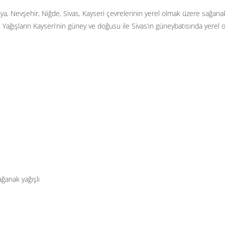
onya, Nevşehir, Niğde, Sivas, Kayseri çevrelerinin yerel olmak üzere sağana
 Yağışların Kayseri’nin güney ve doğusu ile Sivas’ın güneybatısında yerel 
ağanak yağışlı