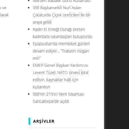
İBB’den Babalar Günü Kutlaması
k ve
İBB Başkanvekili Nuri Aslan
olarak
Çatalca’da Çiçek üreticileri ile bir
araya geldi
Kadın El Emeği Durağı üreten
kadınlarla vatandaşları buluşturdu
Eyüpsultan’da memleket günleri
devam ediyor… ”Trabzon rüzgarı
esti”
EMEP Genel Başkan Yardımcısı
Levent Tüzel: NATO zirvesi iptal
edilsin, kaynaklar halk için
kullanılsın
İBB’nin 21’inci Kent lokantası
Sancaktepe’de açıldı
ARŞIVLER