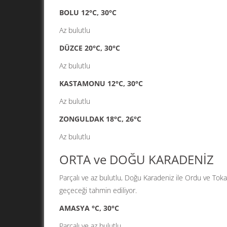
BOLU 12°C, 30°C
Az bulutlu
DÜZCE 20°C, 30°C
Az bulutlu
KASTAMONU 12°C, 30°C
Az bulutlu
ZONGULDAK 18°C, 26°C
Az bulutlu
ORTA ve DOĞU KARADENİZ
Parçalı ve az bulutlu, Doğu Karadeniz ile Ordu ve Toka
geçeceği tahmin ediliyor.
AMASYA °C, 30°C
Parçalı ve az bulutlu