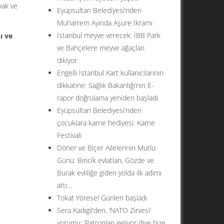
nak ve
Eyüpsultan Belediyesi’nden
Muharrem Ayında Aşure İkramı
İstanbul meyve verecek: İBB Park
ı ve
ve Bahçelere meyve ağaçları
dikiyor
Engelli İstanbul Kart kullanıcılarının
dikkatine: Sağlık Bakanlığı’nın E-
rapor doğrulama yeniden başladı
Eyüpsultan Belediyesi’nden
çocuklara karne hediyesi: Karne
Festivali
Döner ve Biçer Ailelerinin Mutlu
Günü: Biricik evlatları, Gözde ve
Burak evliliğe giden yolda ilk adımı
attı…
Tokat Yöresel Günleri başladı
Sera Kadıgil’den, ‘NATO Zirvesi’
yorumu: ‘Patronları geliyor diye bize