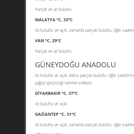
Parçalı ve az bulutlu
MALATYA °C, 33°C
Az bulutlu ve açık, zamanla parçalı bulutlu, öğle saatl
VAN °C, 29°C
Parçalı ve az bulutlu
GÜNEYDOĞU ANADOLU
Az bulutlu ve açık, batısı parçalı bulutlu, öğle saatle
yağışlı geçeceği tahmin ediliyor.
DİYARBAKIR °C, 37°C
Az bulutlu ve açık
GAZİANTEP °C, 31°C
Az bulutlu ve açık, zamanla parçalı bulutlu, öğle saat