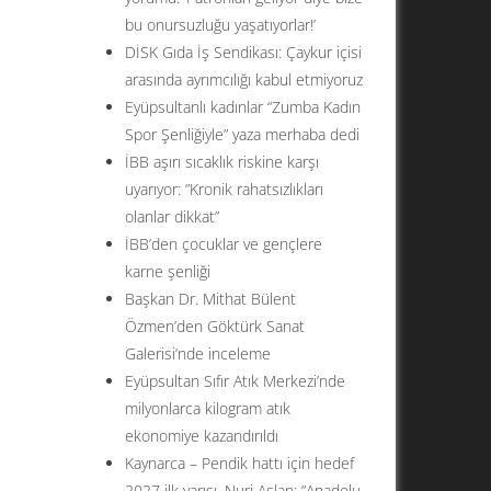
bu onursuzluğu yaşatıyorlar!’
DİSK Gıda İş Sendikası: Çaykur içisi
arasında ayrımcılığı kabul etmiyoruz
Eyüpsultanlı kadınlar “Zumba Kadın
Spor Şenliğiyle” yaza merhaba dedi
İBB aşırı sıcaklık riskine karşı
uyarıyor: ”Kronik rahatsızlıkları
olanlar dikkat”
İBB’den çocuklar ve gençlere
karne şenliği
Başkan Dr. Mithat Bülent
Özmen’den Göktürk Sanat
Galerisi’nde inceleme
Eyüpsultan Sıfır Atık Merkezi’nde
milyonlarca kilogram atık
ekonomiye kazandırıldı
Kaynarca – Pendik hattı için hedef
2027 ilk yarısı. Nuri Aslan: ”Anadolu