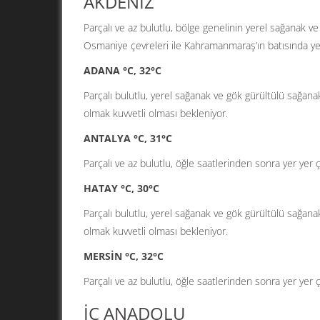
AKDENİZ
Parçalı ve az bulutlu, bölge genelinin yerel sağanak ve
Osmaniye çevreleri ile Kahramanmaraş’ın batısında yere
ADANA °C, 32°C
Parçalı bulutlu, yerel sağanak ve gök gürültülü sağanak
olmak kuvvetli olması bekleniyor.
ANTALYA °C, 31°C
Parçalı ve az bulutlu, öğle saatlerinden sonra yer yer 
HATAY °C, 30°C
Parçalı bulutlu, yerel sağanak ve gök gürültülü sağanak
olmak kuvvetli olması bekleniyor.
MERSİN °C, 32°C
Parçalı ve az bulutlu, öğle saatlerinden sonra yer yer 
İÇ ANADOLU