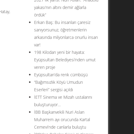
yakası’nın altını demir ağlarla
Hatay,
ördük”
Erkan Baş: Bu insanları çaresiz
sanıyorsunuz, öğretmenlerin
arkasında milyonlarca onurlu insan
var!
198 Kilodan yeni bir hayata:
Eyüpsultan Belediyesi’nden umut
veren proje
Eyüpsultan’da renk cümbüşü
“Bağımsızlık Köyü Umudun
Eserleri” sergisi açıldı
İETT Sinema ve Mizah ustalarını
buluşturuyor…
İBB Başkanvekili Nuri Aslan
Muharrem ayı orucunda Kartal
Cemevi’nde canlarla buluştu