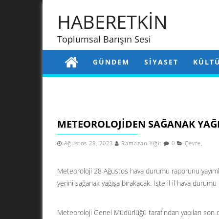
HABERETKİN
Toplumsal Barışın Sesi
GÜNDEM
SIYASET
KÜLT
METEOROLOJIDEN SAĞANAK YAĞI
Ağustos 28, 2023
Ramazan Yiğit
0
Çevre
,
Meteoroloji 28 Ağustos hava durumu raporunu yayımlad
yerini sağanak yağışa bırakacak. İşte il il hava durum
Meteoroloji Genel Müdürlüğü tarafından yapılan son d