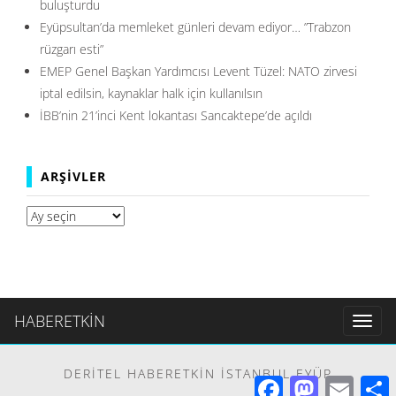
buluşturdu
Eyüpsultan’da memleket günleri devam ediyor… ”Trabzon
rüzgarı esti”
EMEP Genel Başkan Yardımcısı Levent Tüzel: NATO zirvesi
iptal edilsin, kaynaklar halk için kullanılsın
İBB’nin 21’inci Kent lokantası Sancaktepe’de açıldı
ARŞIVLER
Arşivler
HABERETKİN
Toggl
naviga
DERITEL HABERETKIN İSTANBUL EYÜP
Facebook
Mastodon
Email
S