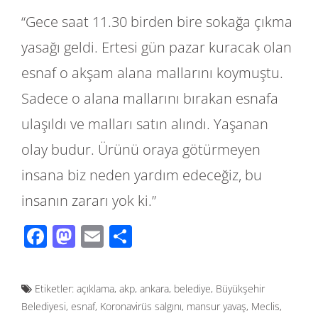
“Gece saat 11.30 birden bire sokağa çıkma
yasağı geldi. Ertesi gün pazar kuracak olan
esnaf o akşam alana mallarını koymuştu.
Sadece o alana mallarını bırakan esnafa
ulaşıldı ve malları satın alındı. Yaşanan
olay budur. Ürünü oraya götürmeyen
insana biz neden yardım edeceğiz, bu
insanın zararı yok ki.”
F
M
E
S
ac
as
m
h
e
to
ail
ar
Etiketler:
açıklama
,
akp
,
ankara
,
belediye
,
Büyükşehir
b
d
e
Belediyesi
,
esnaf
,
Koronavirüs salgını
,
mansur yavaş
,
Meclis
,