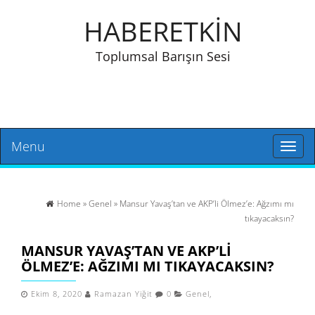
HABERETKİN
Toplumsal Barışın Sesi
Menu
Toggl
naviga
Home
»
Genel
» Mansur Yavaş’tan ve AKP’li Ölmez’e: Ağzımı mı
tıkayacaksın?
MANSUR YAVAŞ’TAN VE AKP’LI
ÖLMEZ’E: AĞZIMI MI TIKAYACAKSIN?
Ekim 8, 2020
Ramazan Yiğit
0
Genel
,