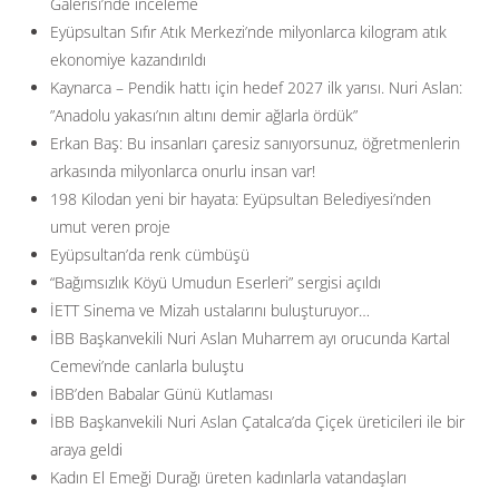
Galerisi’nde inceleme
Eyüpsultan Sıfır Atık Merkezi’nde milyonlarca kilogram atık
ekonomiye kazandırıldı
Kaynarca – Pendik hattı için hedef 2027 ilk yarısı. Nuri Aslan:
”Anadolu yakası’nın altını demir ağlarla ördük”
Erkan Baş: Bu insanları çaresiz sanıyorsunuz, öğretmenlerin
arkasında milyonlarca onurlu insan var!
198 Kilodan yeni bir hayata: Eyüpsultan Belediyesi’nden
umut veren proje
Eyüpsultan’da renk cümbüşü
“Bağımsızlık Köyü Umudun Eserleri” sergisi açıldı
İETT Sinema ve Mizah ustalarını buluşturuyor…
İBB Başkanvekili Nuri Aslan Muharrem ayı orucunda Kartal
Cemevi’nde canlarla buluştu
İBB’den Babalar Günü Kutlaması
İBB Başkanvekili Nuri Aslan Çatalca’da Çiçek üreticileri ile bir
araya geldi
Kadın El Emeği Durağı üreten kadınlarla vatandaşları