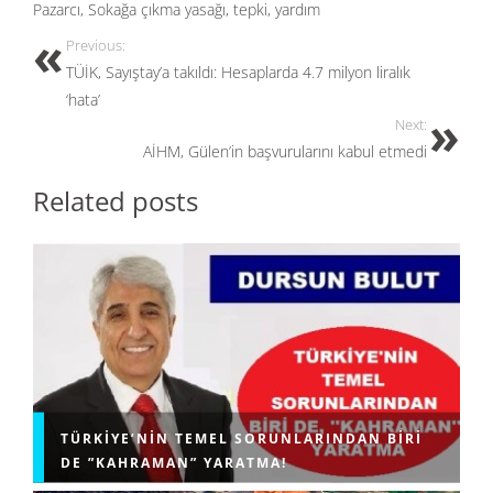
o
o
Pazarcı
,
Sokağa çıkma yasağı
,
tepki
,
yardım
o
n
Previous:
k
TÜİK, Sayıştay’a takıldı: Hesaplarda 4.7 milyon liralık
‘hata’
Next:
AİHM, Gülen’in başvurularını kabul etmedi
Related posts
TÜRKIYE’NIN TEMEL SORUNLARINDAN BIRI
DE ”KAHRAMAN” YARATMA!