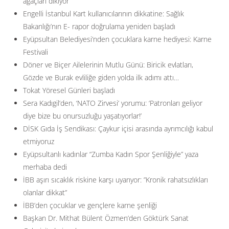
ağaçları dikiyor
Engelli İstanbul Kart kullanıcılarının dikkatine: Sağlık
Bakanlığı’nın E- rapor doğrulama yeniden başladı
Eyüpsultan Belediyesi’nden çocuklara karne hediyesi: Karne
Festivali
Döner ve Biçer Ailelerinin Mutlu Günü: Biricik evlatları,
Gözde ve Burak evliliğe giden yolda ilk adımı attı…
Tokat Yöresel Günleri başladı
Sera Kadıgil’den, ‘NATO Zirvesi’ yorumu: ‘Patronları geliyor
diye bize bu onursuzluğu yaşatıyorlar!’
DİSK Gıda İş Sendikası: Çaykur içisi arasında ayrımcılığı kabul
etmiyoruz
Eyüpsultanlı kadınlar “Zumba Kadın Spor Şenliğiyle” yaza
merhaba dedi
İBB aşırı sıcaklık riskine karşı uyarıyor: ”Kronik rahatsızlıkları
olanlar dikkat”
İBB’den çocuklar ve gençlere karne şenliği
Başkan Dr. Mithat Bülent Özmen’den Göktürk Sanat