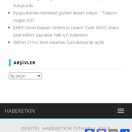
buluşturdu
Eyüpsultan’da memleket günleri devam ediyor… ”Trabzon
rüzgarı esti”
EMEP Genel Başkan Yardımcısı Levent Tüzel: NATO zirvesi
iptal edilsin, kaynaklar halk için kullanılsın
İBB’nin 21’inci Kent lokantası Sancaktepe’de açıldı
ARŞIVLER
Arşivler
HABERETKİN
Toggl
naviga
DERITEL HABERETKIN İSTANBUL EYÜP
Facebook
Mastodon
Email
S