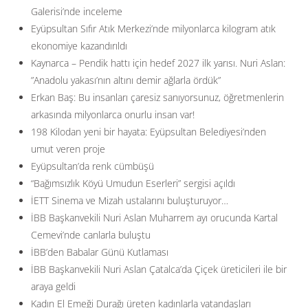
Galerisi’nde inceleme
Eyüpsultan Sıfır Atık Merkezi’nde milyonlarca kilogram atık
ekonomiye kazandırıldı
Kaynarca – Pendik hattı için hedef 2027 ilk yarısı. Nuri Aslan:
”Anadolu yakası’nın altını demir ağlarla ördük”
Erkan Baş: Bu insanları çaresiz sanıyorsunuz, öğretmenlerin
arkasında milyonlarca onurlu insan var!
198 Kilodan yeni bir hayata: Eyüpsultan Belediyesi’nden
umut veren proje
Eyüpsultan’da renk cümbüşü
“Bağımsızlık Köyü Umudun Eserleri” sergisi açıldı
İETT Sinema ve Mizah ustalarını buluşturuyor…
İBB Başkanvekili Nuri Aslan Muharrem ayı orucunda Kartal
Cemevi’nde canlarla buluştu
İBB’den Babalar Günü Kutlaması
İBB Başkanvekili Nuri Aslan Çatalca’da Çiçek üreticileri ile bir
araya geldi
Kadın El Emeği Durağı üreten kadınlarla vatandaşları