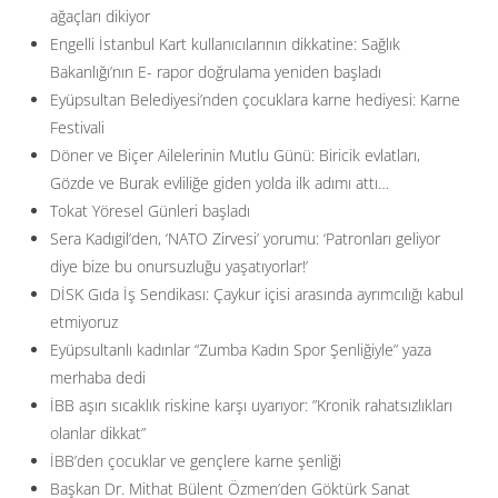
ağaçları dikiyor
Engelli İstanbul Kart kullanıcılarının dikkatine: Sağlık
Bakanlığı’nın E- rapor doğrulama yeniden başladı
Eyüpsultan Belediyesi’nden çocuklara karne hediyesi: Karne
Festivali
Döner ve Biçer Ailelerinin Mutlu Günü: Biricik evlatları,
Gözde ve Burak evliliğe giden yolda ilk adımı attı…
Tokat Yöresel Günleri başladı
Sera Kadıgil’den, ‘NATO Zirvesi’ yorumu: ‘Patronları geliyor
diye bize bu onursuzluğu yaşatıyorlar!’
DİSK Gıda İş Sendikası: Çaykur içisi arasında ayrımcılığı kabul
etmiyoruz
Eyüpsultanlı kadınlar “Zumba Kadın Spor Şenliğiyle” yaza
merhaba dedi
İBB aşırı sıcaklık riskine karşı uyarıyor: ”Kronik rahatsızlıkları
olanlar dikkat”
İBB’den çocuklar ve gençlere karne şenliği
Başkan Dr. Mithat Bülent Özmen’den Göktürk Sanat