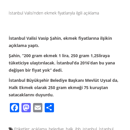
İstanbul Valisi’nden ekmek fiyatlarıyla ilgili açıklama
İstanbul Valisi Vasip Şahin, ekmek fiyatlarına ilşikin
açıklama yaptı.
Şahin, “200 gram ekmek 1 lira, 250 gram 1,25liraya
tüketiciye ulaştırılacak. İstanbul’da 2016’dan bu yana
değişen bir fiyat yok” dedi.
İstanbul Büyükşehir Belediye Başkanı Mevlüt Uysal da,
Halk Ekmek olarak 250 gram ekmeği 75 kuruştan
satacaklarını duyurdu.
F
M
E
S
ac
as
m
h
e
to
ail
ar
Etiketler:
açıklama
,
belediye
,
halk
,
ibb
,
istanbul
,
İstanbul