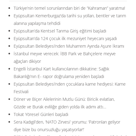
Türkiye’nin temel sorunlarından biri de ”Kahraman” yaratma!
Eyüpsultan Kemerburgaz’da tarihi su yolları, bentler ve tarım
alanına yapılaşma tehdidi
Eyüpsultan’da Kentsel Tarıma Giriş eğitimi başladı
Eyüpsultan’da 124 çocuk ilk mezuniyet heyecanı yaşadı
Eyüpsultan Belediyesi’nden Muharrem Ayında Aşure İkramı
İstanbul meyve verecek: İBB Park ve Bahçelere meyve
ağaçları dikiyor
Engelli İstanbul Kart kullanıcılarının dikkatine: Sağlık
Bakanlığı’nın E- rapor doğrulama yeniden başladı
Eyüpsultan Belediyesi’nden çocuklara karne hediyesi: Karne
Festivali
Döner ve Biçer Ailelerinin Mutlu Günü: Biricik evlatları,
Gözde ve Burak evliliğe giden yolda ilk adımı attı…
Tokat Yöresel Günleri başladı
Sera Kadıgil’den, ‘NATO Zirvesi’ yorumu: ‘Patronları geliyor
diye bize bu onursuzluğu yaşatıyorlar!’