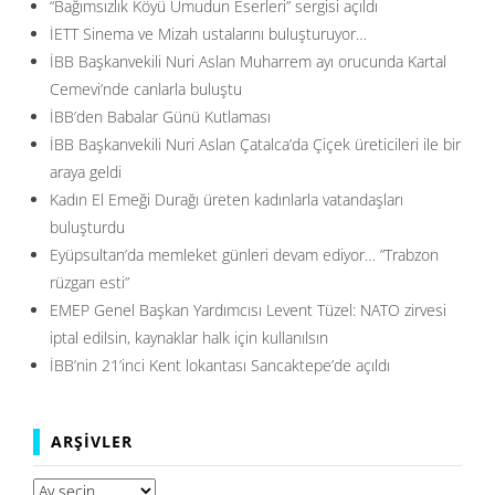
“Bağımsızlık Köyü Umudun Eserleri” sergisi açıldı
İETT Sinema ve Mizah ustalarını buluşturuyor…
İBB Başkanvekili Nuri Aslan Muharrem ayı orucunda Kartal
Cemevi’nde canlarla buluştu
İBB’den Babalar Günü Kutlaması
İBB Başkanvekili Nuri Aslan Çatalca’da Çiçek üreticileri ile bir
araya geldi
Kadın El Emeği Durağı üreten kadınlarla vatandaşları
buluşturdu
Eyüpsultan’da memleket günleri devam ediyor… ”Trabzon
rüzgarı esti”
EMEP Genel Başkan Yardımcısı Levent Tüzel: NATO zirvesi
iptal edilsin, kaynaklar halk için kullanılsın
İBB’nin 21’inci Kent lokantası Sancaktepe’de açıldı
ARŞIVLER
Arşivler