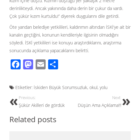
kızım içine düştü. Kızımın düştüğü yer yaklaşık 2 metre
derinlikteydi. Ancak yakınında daha derin bir çukur da vardı.
Çok şükür kızım kurtuldu!” diyerek duygularını dile getirdi.
Öte yandan belediye yetkilileri, kaldırımın altından İSKİ’ye ait bir
kanalın geçtiğini, konunun kendileriyle ilgisinin olmadığını
söyledi. İSKİ yetkilileri ise konuyu araştırdıklarını, araştırma
sonucunda açıklama yapacaklarını belirtti.
F
M
E
S
ac
as
m
h
e
to
ail
ar
Etiketler:
İskiden Büyük Sorumsuzluk
,
okul
,
yolu
b
d
e
Previous:
Next:
o
o
Şükür Akilleri de gördük
Düşün Ama Açıklama!!!
o
n
Related posts
k