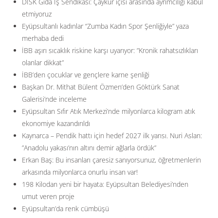
DİSK Gıda İş Sendikası: Çaykur içisi arasında ayrımcılığı kabul
etmiyoruz
Eyüpsultanlı kadınlar “Zumba Kadın Spor Şenliğiyle” yaza
merhaba dedi
İBB aşırı sıcaklık riskine karşı uyarıyor: ”Kronik rahatsızlıkları
olanlar dikkat”
İBB’den çocuklar ve gençlere karne şenliği
Başkan Dr. Mithat Bülent Özmen’den Göktürk Sanat
Galerisi’nde inceleme
Eyüpsultan Sıfır Atık Merkezi’nde milyonlarca kilogram atık
ekonomiye kazandırıldı
Kaynarca – Pendik hattı için hedef 2027 ilk yarısı. Nuri Aslan:
”Anadolu yakası’nın altını demir ağlarla ördük”
Erkan Baş: Bu insanları çaresiz sanıyorsunuz, öğretmenlerin
arkasında milyonlarca onurlu insan var!
198 Kilodan yeni bir hayata: Eyüpsultan Belediyesi’nden
umut veren proje
Eyüpsultan’da renk cümbüşü