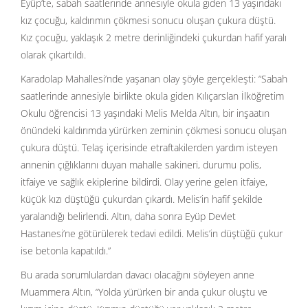
Eyüp’te, sabah saatlerinde annesiyle okula giden 13 yaşındaki
kız çocuğu, kaldırımın çökmesi sonucu oluşan çukura düştü.
Kız çocuğu, yaklaşık 2 metre derinliğindeki çukurdan hafif yaralı
olarak çıkartıldı.
Karadolap Mahallesi’nde yaşanan olay şöyle gerçekleşti: “Sabah
saatlerinde annesiyle birlikte okula giden Kılıçarslan İlköğretim
Okulu öğrencisi 13 yaşındaki Melis Melda Altın, bir inşaatın
önündeki kaldırımda yürürken zeminin çökmesi sonucu oluşan
çukura düştü. Telaş içerisinde etraftakilerden yardım isteyen
annenin çığlıklarını duyan mahalle sakineri, durumu polis,
itfaiye ve sağlık ekiplerine bildirdi. Olay yerine gelen itfaiye,
küçük kızı düştüğü çukurdan çıkardı. Melis’in hafif şekilde
yaralandığı belirlendi. Altın, daha sonra Eyüp Devlet
Hastanesi’ne götürülerek tedavi edildi. Melis’in düştüğü çukur
ise betonla kapatıldı.”
Bu arada sorumlulardan davacı olacağını söyleyen anne
Muammera Altın, “Yolda yürürken bir anda çukur oluştu ve