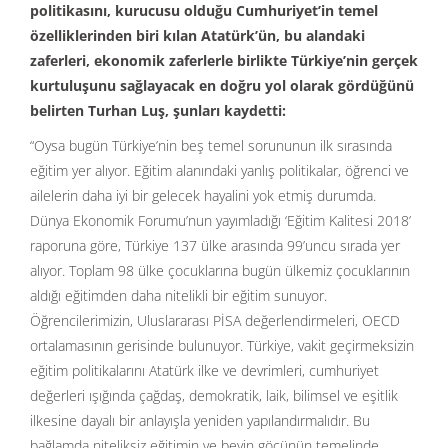
politikasını, kurucusu olduğu Cumhuriyet’in temel
özelliklerinden biri kılan Atatürk’ün, bu alandaki
zaferleri, ekonomik zaferlerle birlikte Türkiye’nin gerçek
kurtuluşunu sağlayacak en doğru yol olarak gördüğünü
belirten Turhan Luş, şunları kaydetti:
“Oysa bugün Türkiye’nin beş temel sorununun ilk sırasında
eğitim yer alıyor. Eğitim alanındaki yanlış politikalar, öğrenci ve
ailelerin daha iyi bir gelecek hayalini yok etmiş durumda.
Dünya Ekonomik Forumu’nun yayımladığı ‘Eğitim Kalitesi 2018’
raporuna göre, Türkiye 137 ülke arasında 99’uncu sırada yer
alıyor. Toplam 98 ülke çocuklarına bugün ülkemiz çocuklarının
aldığı eğitimden daha nitelikli bir eğitim sunuyor.
Öğrencilerimizin, Uluslararası PİSA değerlendirmeleri, OECD
ortalamasının gerisinde bulunuyor. Türkiye, vakit geçirmeksizin
eğitim politikalarını Atatürk ilke ve devrimleri, cumhuriyet
değerleri ışığında çağdaş, demokratik, laik, bilimsel ve eşitlik
ilkesine dayalı bir anlayışla yeniden yapılandırmalıdır. Bu
bağlamda niteliksiz eğitimin ve beyin göçünün temelinde