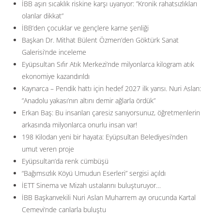
İBB aşırı sıcaklık riskine karşı uyarıyor: ”Kronik rahatsızlıkları
olanlar dikkat”
İBB’den çocuklar ve gençlere karne şenliği
Başkan Dr. Mithat Bülent Özmen’den Göktürk Sanat
Galerisi’nde inceleme
Eyüpsultan Sıfır Atık Merkezi’nde milyonlarca kilogram atık
ekonomiye kazandırıldı
Kaynarca – Pendik hattı için hedef 2027 ilk yarısı. Nuri Aslan:
”Anadolu yakası’nın altını demir ağlarla ördük”
Erkan Baş: Bu insanları çaresiz sanıyorsunuz, öğretmenlerin
arkasında milyonlarca onurlu insan var!
198 Kilodan yeni bir hayata: Eyüpsultan Belediyesi’nden
umut veren proje
Eyüpsultan’da renk cümbüşü
“Bağımsızlık Köyü Umudun Eserleri” sergisi açıldı
İETT Sinema ve Mizah ustalarını buluşturuyor…
İBB Başkanvekili Nuri Aslan Muharrem ayı orucunda Kartal
Cemevi’nde canlarla buluştu