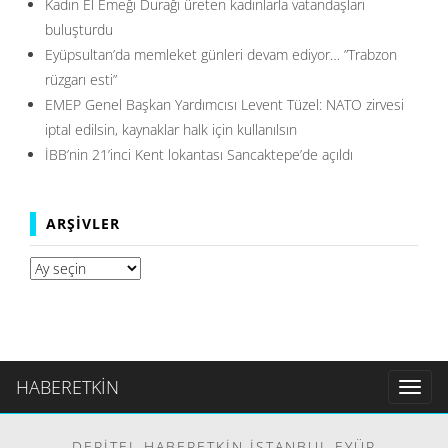
Kadın El Emeği Durağı üreten kadınlarla vatandaşları
buluşturdu
Eyüpsultan’da memleket günleri devam ediyor… ”Trabzon
rüzgarı esti”
EMEP Genel Başkan Yardımcısı Levent Tüzel: NATO zirvesi
iptal edilsin, kaynaklar halk için kullanılsın
İBB’nin 21’inci Kent lokantası Sancaktepe’de açıldı
ARŞIVLER
Arşivler
HABERETKİN
Toggl
naviga
DERITEL HABERETKIN İSTANBUL EYÜP