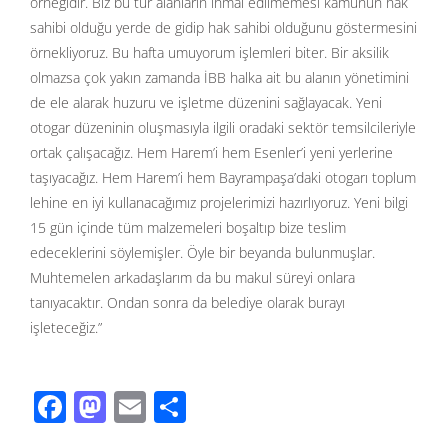
örneğidir. Biz bu tür alanların ihmal edilmemesi kamunun hak
sahibi olduğu yerde de gidip hak sahibi olduğunu göstermesini
örnekliyoruz. Bu hafta umuyorum işlemleri biter. Bir aksilik
olmazsa çok yakın zamanda İBB halka ait bu alanın yönetimini
de ele alarak huzuru ve işletme düzenini sağlayacak. Yeni
otogar düzeninin oluşmasıyla ilgili oradaki sektör temsilcileriyle
ortak çalışacağız. Hem Harem’i hem Esenler’i yeni yerlerine
taşıyacağız. Hem Harem’i hem Bayrampaşa’daki otogarı toplum
lehine en iyi kullanacağımız projelerimizi hazırlıyoruz. Yeni bilgi
15 gün içinde tüm malzemeleri boşaltıp bize teslim
edeceklerini söylemişler. Öyle bir beyanda bulunmuşlar.
Muhtemelen arkadaşlarım da bu makul süreyi onlara
tanıyacaktır. Ondan sonra da belediye olarak burayı
işleteceğiz.”
F
M
E
S
ac
as
m
h