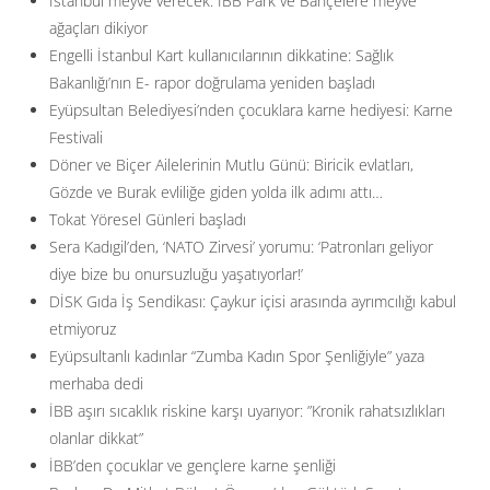
İstanbul meyve verecek: İBB Park ve Bahçelere meyve
ağaçları dikiyor
Engelli İstanbul Kart kullanıcılarının dikkatine: Sağlık
Bakanlığı’nın E- rapor doğrulama yeniden başladı
Eyüpsultan Belediyesi’nden çocuklara karne hediyesi: Karne
Festivali
Döner ve Biçer Ailelerinin Mutlu Günü: Biricik evlatları,
Gözde ve Burak evliliğe giden yolda ilk adımı attı…
Tokat Yöresel Günleri başladı
Sera Kadıgil’den, ‘NATO Zirvesi’ yorumu: ‘Patronları geliyor
diye bize bu onursuzluğu yaşatıyorlar!’
DİSK Gıda İş Sendikası: Çaykur içisi arasında ayrımcılığı kabul
etmiyoruz
Eyüpsultanlı kadınlar “Zumba Kadın Spor Şenliğiyle” yaza
merhaba dedi
İBB aşırı sıcaklık riskine karşı uyarıyor: ”Kronik rahatsızlıkları
olanlar dikkat”
İBB’den çocuklar ve gençlere karne şenliği