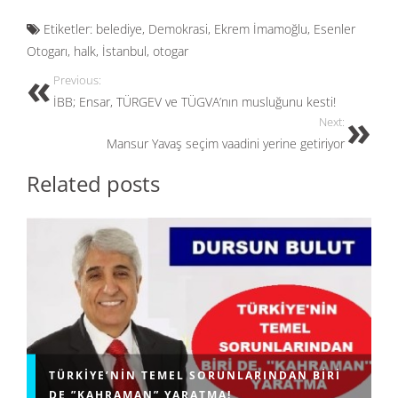
e
to
ail
ar
Etiketler:
belediye
,
Demokrasi
,
Ekrem İmamoğlu
,
Esenler
b
d
e
Otogarı
,
halk
,
İstanbul
,
otogar
o
o
Previous:
o
n
İBB; Ensar, TÜRGEV ve TÜGVA’nın musluğunu kesti!
k
Next:
Mansur Yavaş seçim vaadini yerine getiriyor
Related posts
TÜRKIYE’NIN TEMEL SORUNLARINDAN BIRI
DE ”KAHRAMAN” YARATMA!