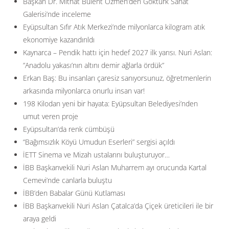
Başkan Dr. Mithat Bülent Özmen’den Göktürk Sanat
Galerisi’nde inceleme
Eyüpsultan Sıfır Atık Merkezi’nde milyonlarca kilogram atık
ekonomiye kazandırıldı
Kaynarca – Pendik hattı için hedef 2027 ilk yarısı. Nuri Aslan:
”Anadolu yakası’nın altını demir ağlarla ördük”
Erkan Baş: Bu insanları çaresiz sanıyorsunuz, öğretmenlerin
arkasında milyonlarca onurlu insan var!
198 Kilodan yeni bir hayata: Eyüpsultan Belediyesi’nden
umut veren proje
Eyüpsultan’da renk cümbüşü
“Bağımsızlık Köyü Umudun Eserleri” sergisi açıldı
İETT Sinema ve Mizah ustalarını buluşturuyor…
İBB Başkanvekili Nuri Aslan Muharrem ayı orucunda Kartal
Cemevi’nde canlarla buluştu
İBB’den Babalar Günü Kutlaması
İBB Başkanvekili Nuri Aslan Çatalca’da Çiçek üreticileri ile bir
araya geldi