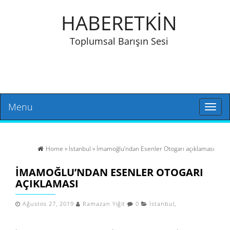
HABERETKİN
Toplumsal Barışın Sesi
Menu
Toggl
naviga
Home
»
İstanbul
» İmamoğlu’ndan Esenler Otogarı açıklaması
İMAMOĞLU’NDAN ESENLER OTOGARI
AÇIKLAMASI
Ağustos 27, 2019
Ramazan Yiğit
0
İstanbul
,