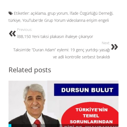
ac
as
m
h
e
to
ail
ar
Etiketler:
açıklama
,
grup yorum
,
İfade Özgürlüğü Derneği
,
b
d
e
türkiye
,
YouTube'de Grup Yorum videolarına erişim engeli
o
o
Previous:
o
n
İBB,150 Yeni taksi plakasın ihaleye çıkarıyor
k
Next:
Taksim’de ”Duran Adam” eylemi: 19 genç yurtdışı yasağı
ve adli kontrolle serbest bırakıldı
Related posts