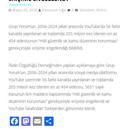
Mayıs 29, 2025
Ramazan Yiğit
0
Gündem
,
Kültür
,
Grup Yorum’un, 2006-2024 yılları arasında YouTube’da 56 farklı
kanalda yayınlanan ve toplamda 205 milyon kez izlenen en az
454 videosunun “milli güvenlik ve kamu düzeninin korunması”
gerekçesiyle erişime engellendiği bildirildi.
İfade Özgürlüğü Derneği’nden yapılan açıklamaya göre Grup
Yorum’un, 2006-2024 yılları arasında sosyal medya platformu
YouTube üzerinde 56 farklı kanalda yayınlanan ve toplamda
205 milyon kez izlenen en az 454 videosu, 5651 sayılı
Kanunun 8/A maddesi kapsamında “milli güvenlik ve kamu
düzeninin korunması” gerekçesiyle erişime engellendi ve
YouTube tarafından Türkiye’den görünmez kılındı.
F
M
E
S