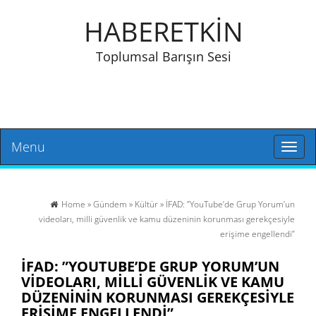
HABERETKİN
Toplumsal Barışın Sesi
Menu
Toggl
naviga
Home
»
Gündem
»
Kültür
» İFAD: ”YouTube’de Grup Yorum’un
videoları, milli güvenlik ve kamu düzeninin korunması gerekçesiyle
erişime engellendi”
İFAD: ”YOUTUBE’DE GRUP YORUM’UN
VIDEOLARI, MILLI GÜVENLIK VE KAMU
DÜZENININ KORUNMASI GEREKÇESIYLE
ERIŞIME ENGELLENDI”