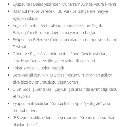
Eyüpsultan Belediyesi’nden Muharrem Ayında Aşure İkramı
İstanbul meyve verecek: İBB Park ve Bahçelere meyve
ağaçları dikiyor
Engelli İstanbul Kart kullanıcılarının dikkatine: Sağlık
Bakanlığı’nın E- rapor doğrulama yeniden başladı
Eyüpsultan Belediyesi’nden çocuklara karne hediyesi: Karne
Festivali
Döner ve Biçer Ailelerinin Mutlu Günü: Biricik evlatları,
Gözde ve Burak evliliğe giden yolda ilk adımı attı…
Tokat Yöresel Günleri başladı
Sera Kadıgil’den, ‘NATO Zirvesi’ yorumu: ‘Patronları geliyor
diye bize bu onursuzluğu yaşatıyorlar!’
DİSK Gıda İş Sendikası: Çaykur içisi arasında ayrımcılığı kabul
etmiyoruz
Eyüpsultanlı kadınlar “Zumba Kadın Spor Şenliğiyle” yaza
merhaba dedi
İBB aşırı sıcaklık riskine karşı uyarıyor: ”Kronik rahatsızlıkları
olanlar dikkat”