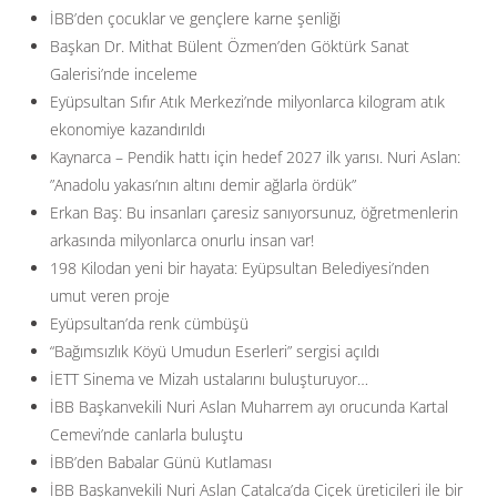
İBB’den çocuklar ve gençlere karne şenliği
Başkan Dr. Mithat Bülent Özmen’den Göktürk Sanat
Galerisi’nde inceleme
Eyüpsultan Sıfır Atık Merkezi’nde milyonlarca kilogram atık
ekonomiye kazandırıldı
Kaynarca – Pendik hattı için hedef 2027 ilk yarısı. Nuri Aslan:
”Anadolu yakası’nın altını demir ağlarla ördük”
Erkan Baş: Bu insanları çaresiz sanıyorsunuz, öğretmenlerin
arkasında milyonlarca onurlu insan var!
198 Kilodan yeni bir hayata: Eyüpsultan Belediyesi’nden
umut veren proje
Eyüpsultan’da renk cümbüşü
“Bağımsızlık Köyü Umudun Eserleri” sergisi açıldı
İETT Sinema ve Mizah ustalarını buluşturuyor…
İBB Başkanvekili Nuri Aslan Muharrem ayı orucunda Kartal
Cemevi’nde canlarla buluştu
İBB’den Babalar Günü Kutlaması
İBB Başkanvekili Nuri Aslan Çatalca’da Çiçek üreticileri ile bir