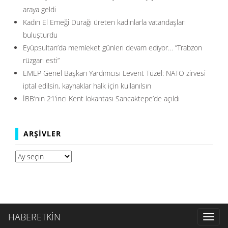
araya geldi
Kadın El Emeği Durağı üreten kadınlarla vatandaşları
buluşturdu
Eyüpsultan’da memleket günleri devam ediyor… ”Trabzon
rüzgarı esti”
EMEP Genel Başkan Yardımcısı Levent Tüzel: NATO zirvesi
iptal edilsin, kaynaklar halk için kullanılsın
İBB’nin 21’inci Kent lokantası Sancaktepe’de açıldı
ARŞIVLER
Arşivler
HABERETKİN
Toggl