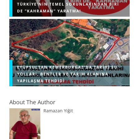
TÜRKIYE’NIN TEMEL SORUNLARINDAN BIRI
DE ”KAHRAMAN” YARATMA!
EYÜPSULTAN KEMERBURGAZ’DA TARIHI SU
YOLLARI, BENTLER VE TARIM ALANINA
YAPILAŞMA TEHDIDI
About The Author
Ramazan Yiğit