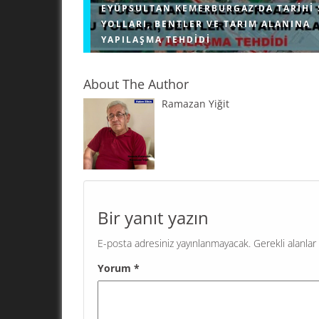
EYÜPSULTAN KEMERBURGAZ’DA TARIHI 
YOLLARI, BENTLER VE TARIM ALANINA
YAPILAŞMA TEHDIDI
About The Author
Ramazan Yiğit
Çevre, Şehircilik ve İklim Değişikliği Bakanlığı, 
Eyüpsultan ilçesindeki Kemerburgaz bölgesin
Sinan’ın inşa ettiği Türkiye’nin ayakta kalan en
kemerinin yanı başındaki tarım...
Bir yanıt yazın
E-posta adresiniz yayınlanmayacak.
Gerekli alanlar
Yorum
*