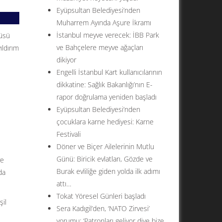
Eyüpsultan Belediyesi’nden
Muharrem Ayında Aşure İkramı
İstanbul meyve verecek: İBB Park
tüsü
ve Bahçelere meyve ağaçları
ıldırım
dikiyor
Engelli İstanbul Kart kullanıcılarının
dikkatine: Sağlık Bakanlığı’nın E-
rapor doğrulama yeniden başladı
Eyüpsultan Belediyesi’nden
çocuklara karne hediyesi: Karne
Festivali
Döner ve Biçer Ailelerinin Mutlu
Günü: Biricik evlatları, Gözde ve
ve
Burak evliliğe giden yolda ilk adımı
da
attı…
Tokat Yöresel Günleri başladı
şil
Sera Kadıgil’den, ‘NATO Zirvesi’
yorumu: ‘Patronları geliyor diye bize