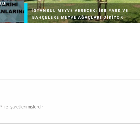
SU
İSTANBUL MEYVE VERECEK: İBB PARK VE
BAHÇELERE MEYVE AĞAÇLARI DIKIYOR
İBB, şehirdeki aktif yeşil alan miktarını artırma hedef
İstanbul’un
doğrultusunda, rengârenk bir projeyi hayata geçiriyor
de Mimar
Şehrin parkları artık sadece gölge ve yeşillik sunmak
 uzun su
kalmayacak; dalından koparılacak...
*
ile işaretlenmişlerdir