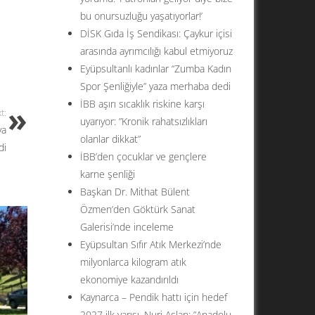
bu onursuzluğu yaşatıyorlar!’
DİSK Gıda İş Sendikası: Çaykur içisi
arasında ayrımcılığı kabul etmiyoruz
Eyüpsultanlı kadınlar “Zumba Kadın
Spor Şenliğiyle” yaza merhaba dedi
İBB aşırı sıcaklık riskine karşı
t:
uyarıyor: ”Kronik rahatsızlıkları
ya
olanlar dikkat”
di
İBB’den çocuklar ve gençlere
karne şenliği
Başkan Dr. Mithat Bülent
Özmen’den Göktürk Sanat
Galerisi’nde inceleme
Eyüpsultan Sıfır Atık Merkezi’nde
milyonlarca kilogram atık
ekonomiye kazandırıldı
Kaynarca – Pendik hattı için hedef
2027 ilk yarısı. Nuri Aslan: ”Anadolu