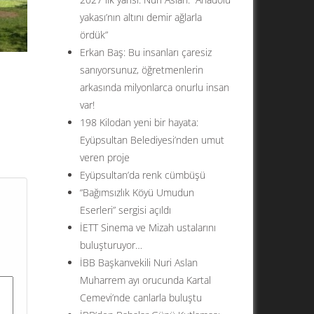
yakası’nın altını demir ağlarla
ördük”
Erkan Baş: Bu insanları çaresiz
sanıyorsunuz, öğretmenlerin
arkasında milyonlarca onurlu insan
var!
198 Kilodan yeni bir hayata:
i
Eyüpsultan Belediyesi’nden umut
.
veren proje
la
Eyüpsultan’da renk cümbüşü
“Bağımsızlık Köyü Umudun
Eserleri” sergisi açıldı
İETT Sinema ve Mizah ustalarını
buluşturuyor…
İBB Başkanvekili Nuri Aslan
Muharrem ayı orucunda Kartal
Cemevi’nde canlarla buluştu