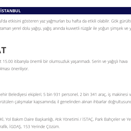
 İSTANBUL
da etkisini gösteren yaz yağmurları bu hafta da etkili olabilir. Gök gürül
aman yerel dolu yağışı, yağış anında kuvvetli rüzgâr ile yoğun şimşek ve y
AT
5.00 itibarıyla önemli bir olumsuzluk yaşanmadı. Serin ve yağışlı hava
lması öneriliyor.
ehir Belediyesi ekipleri; 5 bin 931 personel, 2 bin 341 araç, iş makinesi 
ütülen çalışmalar kapsamında; il genelinden alınan ihbarlar doğrultusun
SKİ, Yol Bakım Daire Başkanlığı, Atık Yönetimi / İSTAÇ, Park Bahçeler ve Ye
 Trafik, İGDAŞ, 153 Yerinde Çözüm.