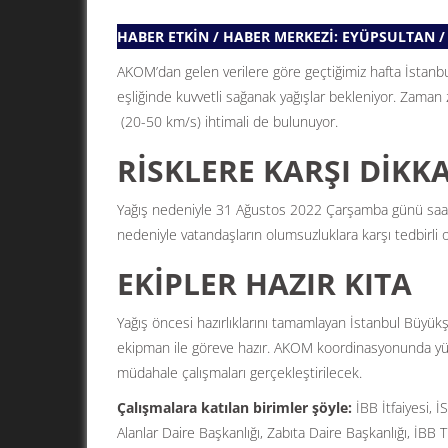
HABER ETKİN / HABER MERKEZİ: EYÜPSULTAN /
AKOM’dan gelen verilere göre geçtiğimiz hafta İstanbul’
eşliğinde kuvvetli sağanak yağışlar bekleniyor. Zaman z
(20-50 km/s) ihtimali de bulunuyor.
RİSKLERE KARŞI DİKK
Yağış nedeniyle 31 Ağustos 2022 Çarşamba günü saat 1
nedeniyle vatandaşların olumsuzluklara karşı tedbirli o
EKİPLER HAZIR KITA
Yağış öncesi hazırlıklarını tamamlayan İstanbul Büyükş
ekipman ile göreve hazır. AKOM koordinasyonunda yür
müdahale çalışmaları gerçekleştirilecek.
Çalışmalara katılan birimler şöyle:
İBB İtfaiyesi, İ
Alanlar Daire Başkanlığı, Zabıta Daire Başkanlığı, İBB