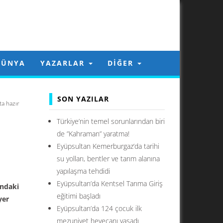
DÜNYA
YAZARLAR
DIĞER
SON YAZILAR
ta hazır
Türkiye’nin temel sorunlarından biri
de ”Kahraman” yaratma!
Eyüpsultan Kemerburgaz’da tarihi
su yolları, bentler ve tarım alanına
yapılaşma tehdidi
Eyüpsultan’da Kentsel Tarıma Giriş
ındaki
eğitimi başladı
yer
Eyüpsultan’da 124 çocuk ilk
mezuniyet heyecanı yaşadı