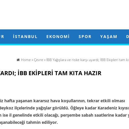
ÜR
İSTANBUL
EKONOMI
SPOR
YAŞAM
Home
»
Çevre
» İBB Yağışlara ve riske karşı uyardı; İBB Ekipleri tam kı
ARDI; İBB EKIPLERI TAM KITA HAZIR
 hafta yaşanan kararsız hava koşullarının, tekrar etkili olması
Beykoz ilçelerinde yağışlar görüldü. Öğleye kadar Karadeniz kıyıs
 ise il genelinde etkili olacağı, perşembe sabah saatlerine kadar 
yaşanabileceği tahmin ediliyor.