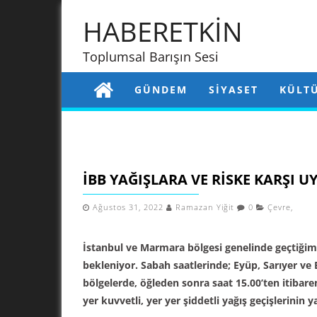
HABERETKİN
Toplumsal Barışın Sesi
GÜNDEM
SIYASET
KÜLT
İBB YAĞIŞLARA VE RISKE KARŞI UY
Ağustos 31, 2022
Ramazan Yiğit
0
Çevre
,
İstanbul ve Marmara bölgesi genelinde geçtiğimiz
bekleniyor. Sabah saatlerinde; Eyüp, Sarıyer ve 
bölgelerde, öğleden sonra saat 15.00’ten itibaren
yer kuvvetli, yer yer şiddetli yağış geçişlerinin 