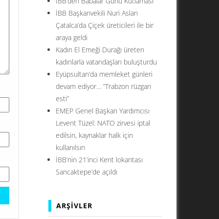
İBB’den Babalar Günü Kutlaması
İBB Başkanvekili Nuri Aslan
Çatalca’da Çiçek üreticileri ile bir
araya geldi
Kadın El Emeği Durağı üreten
kadınlarla vatandaşları buluşturdu
Eyüpsultan’da memleket günleri
devam ediyor… ”Trabzon rüzgarı
esti”
EMEP Genel Başkan Yardımcısı
Levent Tüzel: NATO zirvesi iptal
edilsin, kaynaklar halk için
kullanılsın
İBB’nin 21’inci Kent lokantası
Sancaktepe’de açıldı
ARŞIVLER