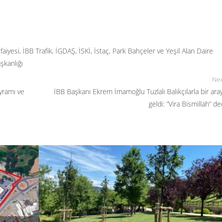
faiyesi
,
İBB Trafik
,
İGDAŞ
,
İSKİ
,
İstaç
,
Park Bahçeler ve Yeşil Alan Daire
şkanlığı
Nex
yramı ve
İBB Başkanı Ekrem İmamoğlu Tuzlalı Balıkçılarla bir ara
geldi: ”Vira Bismillah” de