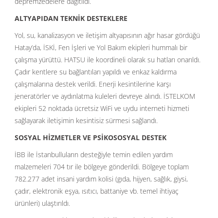
depremzedelere dağıtıldı.
ALTYAPIDAN TEKNİK DESTEKLERE
Yol, su, kanalizasyon ve iletişim altyapısının ağır hasar gördüğü
Hatay’da, İSKİ, Fen İşleri ve Yol Bakım ekipleri hummalı bir
çalışma yürüttü. HATSU ile koordineli olarak su hatları onarıldı.
Çadır kentlere su bağlantıları yapıldı ve enkaz kaldırma
çalışmalarına destek verildi. Enerji kesintilerine karşı
jeneratörler ve aydınlatma kuleleri devreye alındı. İSTELKOM
ekipleri 52 noktada ücretsiz WiFi ve uydu interneti hizmeti
sağlayarak iletişimin kesintisiz sürmesi sağlandı.
SOSYAL HİZMETLER VE PSİKOSOSYAL DESTEK
İBB ile İstanbulluların desteğiyle temin edilen yardım
malzemeleri 704 tır ile bölgeye gönderildi. Bölgeye toplam
782.277 adet insani yardım kolisi (gıda, hijyen, sağlık, giysi,
çadır, elektronik eşya, ısıtıcı, battaniye vb. temel ihtiyaç
ürünleri) ulaştırıldı.