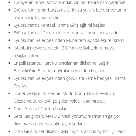
Türkiye’nin temel sorunlarından biri de ”Kahraman” yaratma!
Eyüpsultan Kemerburgaz’da tarihi su yolları, bentler ve tarım
alanına yapılaşma tehdidi
Eyüpsultan’da Kentsel Tarıma Giriş eğitimi başladı
Eyüpsultan’da 124 çocuk ilk mezuniyet heyecanı yaşadı
Eyüpsultan Belediyesi’nden Muharrem Ayında Aşure İkramı
İstanbul meyve verecek: İBB Park ve Bahçelere meyve
ağaçları dikiyor
Engelli İstanbul Kart kullanıcılarının dikkatine: Sağlık
Bakanlığı’nın E- rapor doğrulama yeniden başladı
Eyüpsultan Belediyesi’nden çocuklara karne hediyesi: Karne
Festivali
Döner ve Biçer Ailelerinin Mutlu Günü: Biricik evlatları,
Gözde ve Burak evliliğe giden yolda ilk adımı attı…
Tokat Yöresel Günleri başladı
Sera Kadıgil’den, ‘NATO Zirvesi’ yorumu: ‘Patronları geliyor
diye bize bu onursuzluğu yaşatıyorlar!’
DİSK Gıda İş Sendikası: Çaykur içisi arasında ayrımcılığı kabul