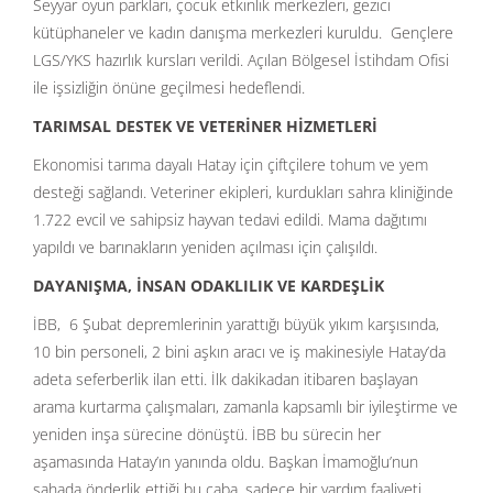
Seyyar oyun parkları, çocuk etkinlik merkezleri, gezici
kütüphaneler ve kadın danışma merkezleri kuruldu. Gençlere
LGS/YKS hazırlık kursları verildi. Açılan Bölgesel İstihdam Ofisi
ile işsizliğin önüne geçilmesi hedeflendi.
TARIMSAL DESTEK VE VETERİNER HİZMETLERİ
Ekonomisi tarıma dayalı Hatay için çiftçilere tohum ve yem
desteği sağlandı. Veteriner ekipleri, kurdukları sahra kliniğinde
1.722 evcil ve sahipsiz hayvan tedavi edildi. Mama dağıtımı
yapıldı ve barınakların yeniden açılması için çalışıldı.
DAYANIŞMA, İNSAN ODAKLILIK VE KARDEŞLİK
İBB, 6 Şubat depremlerinin yarattığı büyük yıkım karşısında,
10 bin personeli, 2 bini aşkın aracı ve iş makinesiyle Hatay’da
adeta seferberlik ilan etti. İlk dakikadan itibaren başlayan
arama kurtarma çalışmaları, zamanla kapsamlı bir iyileştirme ve
yeniden inşa sürecine dönüştü. İBB bu sürecin her
aşamasında Hatay’ın yanında oldu. Başkan İmamoğlu’nun
sahada önderlik ettiği bu çaba, sadece bir yardım faaliyeti