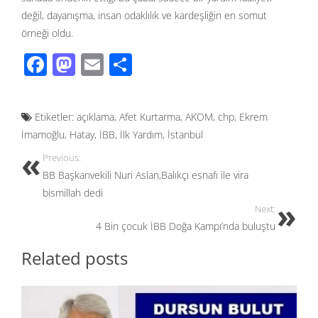
değil, dayanışma, insan odaklılık ve kardeşliğin en somut
örneği oldu.
F
M
E
S
ac
as
m
h
e
to
ail
ar
Etiketler:
açıklama
,
Afet Kurtarma
,
AKOM
,
chp
,
Ekrem
b
d
e
İmamoğlu
,
Hatay
,
İBB
,
İlk Yardım
,
İstanbul
o
o
Previous:
o
n
BB Başkanvekili Nuri Aslan,Balıkçı esnafı ile vira
k
bismillah dedi
Next:
4 Bin çocuk İBB Doğa Kampı’nda buluştu
Related posts