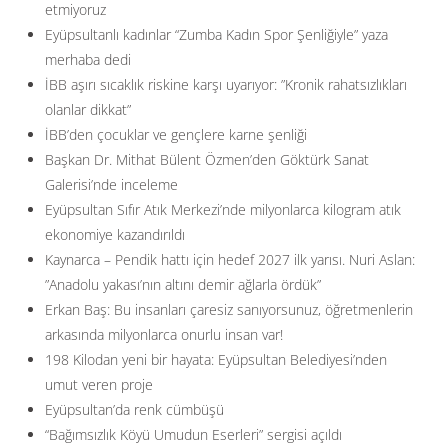
etmiyoruz
Eyüpsultanlı kadınlar “Zumba Kadın Spor Şenliğiyle” yaza
merhaba dedi
İBB aşırı sıcaklık riskine karşı uyarıyor: ”Kronik rahatsızlıkları
olanlar dikkat”
İBB’den çocuklar ve gençlere karne şenliği
Başkan Dr. Mithat Bülent Özmen’den Göktürk Sanat
Galerisi’nde inceleme
Eyüpsultan Sıfır Atık Merkezi’nde milyonlarca kilogram atık
ekonomiye kazandırıldı
Kaynarca – Pendik hattı için hedef 2027 ilk yarısı. Nuri Aslan:
”Anadolu yakası’nın altını demir ağlarla ördük”
Erkan Baş: Bu insanları çaresiz sanıyorsunuz, öğretmenlerin
arkasında milyonlarca onurlu insan var!
198 Kilodan yeni bir hayata: Eyüpsultan Belediyesi’nden
umut veren proje
Eyüpsultan’da renk cümbüşü
“Bağımsızlık Köyü Umudun Eserleri” sergisi açıldı