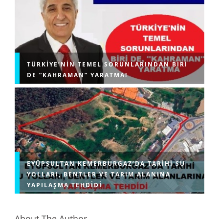
TÜRKIYE’NIN TEMEL SORUNLARINDAN BIRI
DE ”KAHRAMAN” YARATMA!
EYÜPSULTAN KEMERBURGAZ’DA TARIHI SU
YOLLARI, BENTLER VE TARIM ALANINA
YAPILAŞMA TEHDIDI
About The Author