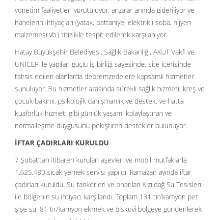
yönetim faaliyetleri yürütülüyor, arızalar anında gideriliyor ve
hanelerin ihtiyaçları (yatak, battaniye, elektrikli soba, hijyen
malzemesi vb.) titizlikle tespit edilerek karşılanıyor.
Hatay Büyükşehir Belediyesi, Sağlık Bakanlığı, AKUT Vakfı ve
UNICEF ile yapılan güçlü iş birliği sayesinde, site içerisinde
tahsis edilen alanlarda depremzedelere kapsamlı hizmetler
sunuluyor. Bu hizmetler arasında sürekli sağlık hizmeti, kreş ve
çocuk bakımı, psikolojik danışmanlık ve destek, ve hatta
kuaförlük hizmeti gibi günlük yaşamı kolaylaştıran ve
normalleşme duygusunu pekiştiren destekler bulunuyor.
İFTAR ÇADIRLARI KURULDU
7 Şubat’tan itibaren kurulan aşevleri ve mobil mutfaklarla
1.625.480 sıcak yemek servisi yapıldı. Ramazan ayında iftar
çadırları kuruldu. Su tankerleri ve onarılan Kızıldağ Su Tesisleri
ile bölgenin su ihtiyacı karşılandı. Toplam 131 tır/kamyon pet
şişe su, 81 tır/kamyon ekmek ve bisküvi bölgeye gönderilerek