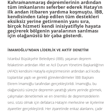
Kahramanmaraş depremlerinin ardından
tüm imkanlarını seferber ederek Hatay’ın
ilk andan itibaren yardıma koşmuştu. İBB,
kendisinden talep edilen tüm destekleri
eksiksiz yerine getirmenin yanı sıra,
birçok hizmeti kendi inisiyatifiyle hayata
geçirerek bölgenin yaralarının sarılması
için olağanüstü bir çaba gösterdi.
İMAMOĞLU’NDAN LİDERLİK VE AKTİF DENETİM
İstanbul Büyükşehir Belediyesi (İBB), yaşanan deprem
felaketinin ardından Afet ve Acil Durum Yönetimi Başkanlığı’nın
(AFAD) kendisini Hatay’la eşleştirmesinin ardından acil kodlu
toplantılar yaptı ve gerekli görevlendirmeler İBB Başkanı
Ekrem İmamoğlu tarafından gerçekleştirildi. İmamoğlu, bu
olağanüstü süreçte depremin yarattığı yıkımı yerinde görmek,
çalışmaları denetlemek ve en önemlisi de depremzedelerin
sesi, sözü olmak için defalarca Hatay’ın merkezine ve ilçelerine
ziyaretler gerçekleştirdi. Her ziyaretinde enkaz alanlarını, çadır