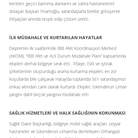
kentleri, geçici barınma alanlarını ve sahra hastanelerini
dolaşan Başkan İmamoğlu, vatandaşlarla birebir görüşerek
ihtiyaçları anında tespit edip çözüm üretti.
İLK MÜDAHALE VE KURTARILAN HAYATLAR
Depremin ilk saatlerinde İBB Afet Koordinasyon Merkezi
(AKOM), “İBB Afet ve Acil Durum Müdahale Planı” kapsamında
ekipleri derhal bölgeye sevk etti. İtfaiye, İSKİ ve iştirak
şirketlerinin oluşturduğu arama kurtarma ekipleri, en zor
koşullarda bile çalışarak Hatay’da toplamda 561 vatandaşımızı
enkaz altından canlı olarak kurtardı. Ekipler, İskenderun Liman
yangını dahil birçok yangına müdahale etti.
SAĞLIK HİZMETLERİ VE HALK SAĞLIĞININ KORUNMASI
Sağlık Daire Başkanlığı, bölgeye mobil sağlık araçları, seyyar
hastaneler ve İskenderun Limanı’na demirleyen Orhangazi