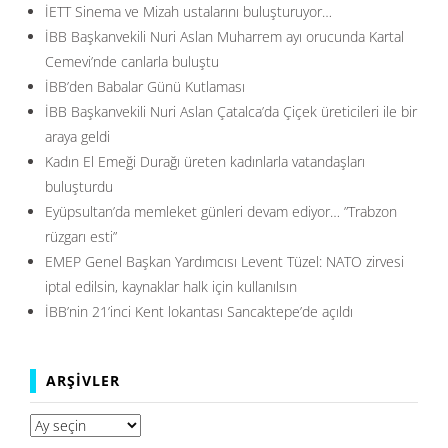
İETT Sinema ve Mizah ustalarını buluşturuyor…
İBB Başkanvekili Nuri Aslan Muharrem ayı orucunda Kartal
Cemevi’nde canlarla buluştu
İBB’den Babalar Günü Kutlaması
İBB Başkanvekili Nuri Aslan Çatalca’da Çiçek üreticileri ile bir
araya geldi
Kadın El Emeği Durağı üreten kadınlarla vatandaşları
buluşturdu
Eyüpsultan’da memleket günleri devam ediyor… ”Trabzon
rüzgarı esti”
EMEP Genel Başkan Yardımcısı Levent Tüzel: NATO zirvesi
iptal edilsin, kaynaklar halk için kullanılsın
İBB’nin 21’inci Kent lokantası Sancaktepe’de açıldı
ARŞIVLER
Arşivler