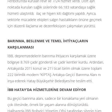
Feribotu’nda kurulan revir ile 7/24 hizmet verdi. Dört ayrı
noktada kurulan sağlık üslerinde 66.183 vatandaşa sağlık
hizmeti ulaştırıldı; ilaç ve hijyen kiti dağıtımı yapıldı. Ayrıca,
vektörle mücadele ekipleri salgın hastalıkların önüne geçmek
için düzenli ilaçlama ve dezenfeksiyon çalışmaları yürüttü.
BARINMA, BESLENME VE TEMEL İHTİYAÇLARIN
KARŞILANMASI
İBB, depremzedelerin barınma ihtiyacını karşılamak üzere
bölgeye 8.769 çadır gönderdi ve çadır kentler kurdu. Ardından,
Antakya’da 201’i konut ve 21’i ticari birim olmak üzere toplam
222 birimlik modern “KİPTAŞ Antakya Geçici Barınma Alanı nı
inşa ederek Hatay Büyükşehir Belediyesi’ne teslim etti.
İBB HATAY’DA HİZMETLERİNE DEVAM EDİYOR
Bu geçici barınma alanı, sadece bir konaklama yeri olmanın
çok ötesinde, örnek bir yaşam alanına dönüştürüldü.
Halihazırda İBB Boğaziçi Yönetim Ofisi tarafından sitenin tüm