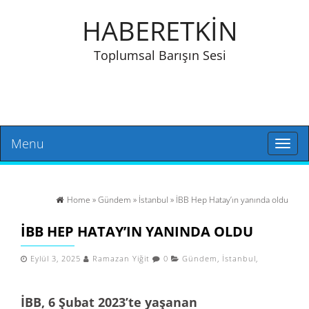
HABERETKİN
Toplumsal Barışın Sesi
Menu
Toggl
naviga
Home
»
Gündem
»
İstanbul
» İBB Hep Hatay’ın yanında oldu
İBB HEP HATAY’IN YANINDA OLDU
Eylül 3, 2025
Ramazan Yiğit
0
Gündem
,
İstanbul
,
İBB, 6 Şubat 2023’te yaşanan