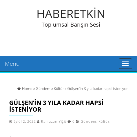
HABERETKİN
Toplumsal Barışın Sesi
Menu
Toggl
naviga
Home
»
Gündem
»
Kültür
» Gülşen’in 3 yıla kadar hapsi isteniyor
GÜLŞEN’IN 3 YILA KADAR HAPSI
ISTENIYOR
Eylül 2, 2022
Ramazan Yiğit
0
Gündem
,
Kültür
,