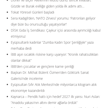
Döner ve Biçer Ailelerinin Mutlu Günü: Biricik evlatları,
Gözde ve Burak evliliğe giden yolda ilk adımı attı…
Tokat Yöresel Günleri başladı
Sera Kadıgil’den, ‘NATO Zirvesi’ yorumu: ‘Patronları geliyor
diye bize bu onursuzluğu yaşatıyorlar!’
DİSK Gıda İş Sendikası: Çaykur içisi arasında ayrımcılığı kabul
etmiyoruz
Eyüpsultanlı kadınlar “Zumba Kadın Spor Şenliğiyle” yaza
merhaba dedi
İBB aşırı sıcaklık riskine karşı uyarıyor: ”Kronik rahatsızlıkları
olanlar dikkat”
İBB’den çocuklar ve gençlere karne şenliği
Başkan Dr. Mithat Bülent Özmen’den Göktürk Sanat
Galerisi’nde inceleme
Eyüpsultan Sıfır Atık Merkezi’nde milyonlarca kilogram atık
ekonomiye kazandırıldı
Kaynarca – Pendik hattı için hedef 2027 ilk yarısı. Nuri Aslan:
”Anadolu yakası’nın altını demir ağlarla ördük”