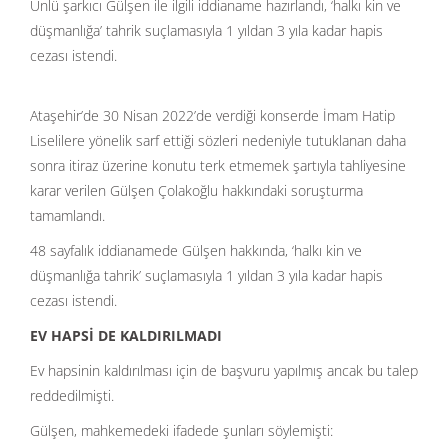
Ünlü şarkıcı Gülşen ile ilgili iddianame hazırlandı, ‘halkı kin ve
düşmanlığa’ tahrik suçlamasıyla 1 yıldan 3 yıla kadar hapis
cezası istendi.
Ataşehir’de 30 Nisan 2022’de verdiği konserde İmam Hatip
Liselilere yönelik sarf ettiği sözleri nedeniyle tutuklanan daha
sonra itiraz üzerine konutu terk etmemek şartıyla tahliyesine
karar verilen Gülşen Çolakoğlu hakkındaki soruşturma
tamamlandı.
48 sayfalık iddianamede Gülşen hakkında, ‘halkı kin ve
düşmanlığa tahrik’ suçlamasıyla 1 yıldan 3 yıla kadar hapis
cezası istendi.
EV HAPSİ DE KALDIRILMADI
Ev hapsinin kaldırılması için de başvuru yapılmış ancak bu talep
reddedilmişti.
Gülşen, mahkemedeki ifadede şunları söylemişti: