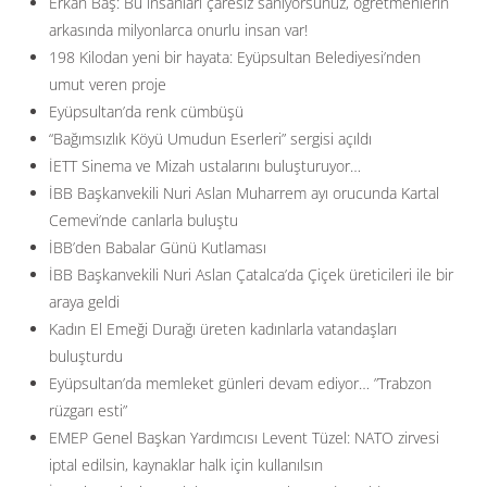
Erkan Baş: Bu insanları çaresiz sanıyorsunuz, öğretmenlerin
arkasında milyonlarca onurlu insan var!
198 Kilodan yeni bir hayata: Eyüpsultan Belediyesi’nden
umut veren proje
Eyüpsultan’da renk cümbüşü
“Bağımsızlık Köyü Umudun Eserleri” sergisi açıldı
İETT Sinema ve Mizah ustalarını buluşturuyor…
İBB Başkanvekili Nuri Aslan Muharrem ayı orucunda Kartal
Cemevi’nde canlarla buluştu
İBB’den Babalar Günü Kutlaması
İBB Başkanvekili Nuri Aslan Çatalca’da Çiçek üreticileri ile bir
araya geldi
Kadın El Emeği Durağı üreten kadınlarla vatandaşları
buluşturdu
Eyüpsultan’da memleket günleri devam ediyor… ”Trabzon
rüzgarı esti”
EMEP Genel Başkan Yardımcısı Levent Tüzel: NATO zirvesi
iptal edilsin, kaynaklar halk için kullanılsın