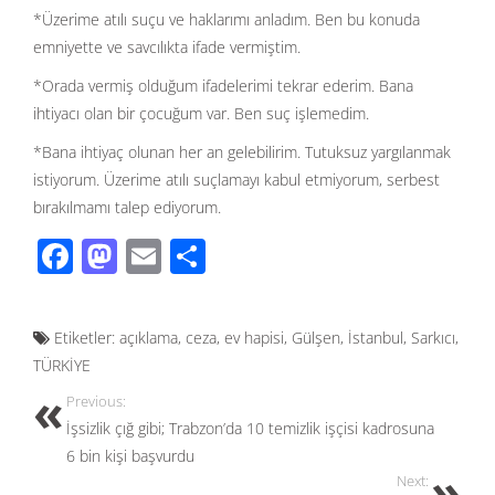
*Üzerime atılı suçu ve haklarımı anladım. Ben bu konuda
emniyette ve savcılıkta ifade vermiştim.
*Orada vermiş olduğum ifadelerimi tekrar ederim. Bana
ihtiyacı olan bir çocuğum var. Ben suç işlemedim.
*Bana ihtiyaç olunan her an gelebilirim. Tutuksuz yargılanmak
istiyorum. Üzerime atılı suçlamayı kabul etmiyorum, serbest
bırakılmamı talep ediyorum.
F
M
E
S
ac
as
m
h
e
to
ail
ar
Etiketler:
açıklama
,
ceza
,
ev hapisi
,
Gülşen
,
İstanbul
,
Sarkıcı
,
b
d
e
TÜRKİYE
o
o
Previous:
o
n
İşsizlik çığ gibi; Trabzon’da 10 temizlik işçisi kadrosuna
k
6 bin kişi başvurdu
Next: