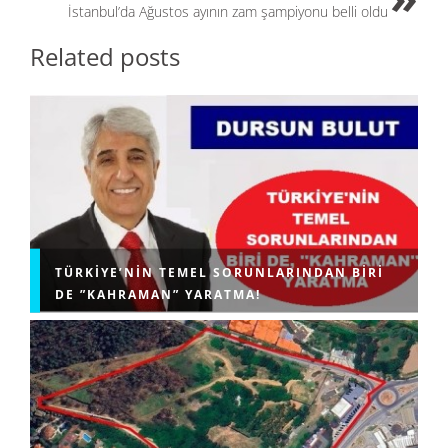
İstanbul’da Ağustos ayının zam şampiyonu belli oldu
Related posts
TÜRKIYE’NIN TEMEL SORUNLARINDAN BIRI
DE ”KAHRAMAN” YARATMA!